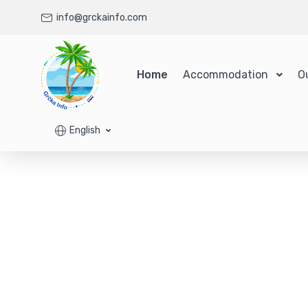
info@grckainfo.com
Home
Accommodation
O
English