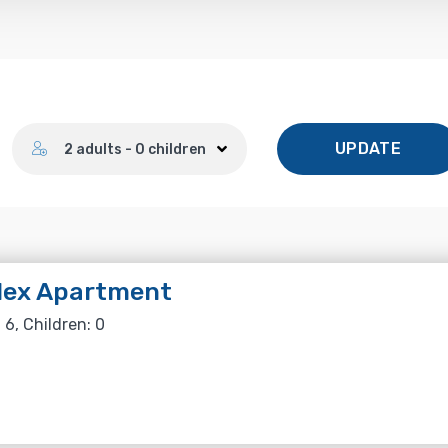
Number of guests
UPDATE
2 adults - 0 children
lex Apartment
 6, Children: 0