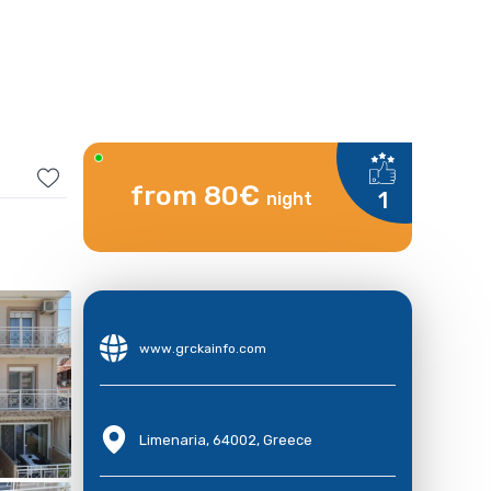
from 80€
1
night
www.grckainfo.com
Limenaria, 64002, Greece