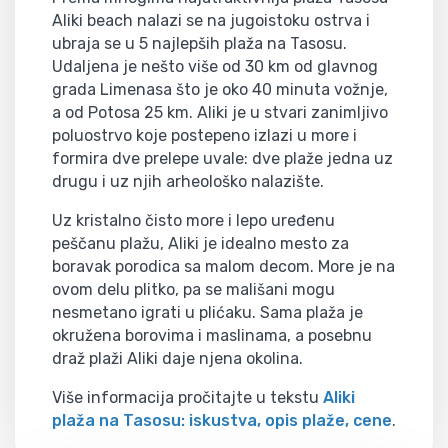
Aliki beach nalazi se na jugoistoku ostrva i
ubraja se u 5 najlepših plaža na Tasosu.
Udaljena je nešto više od 30 km od glavnog
grada Limenasa što je oko 40 minuta vožnje,
a od Potosa 25 km. Aliki je u stvari zanimljivo
poluostrvo koje postepeno izlazi u more i
formira dve prelepe uvale: dve plaže jedna uz
drugu i uz njih arheološko nalazište.
Uz kristalno čisto more i lepo uređenu
peščanu plažu, Aliki je idealno mesto za
boravak porodica sa malom decom. More je na
ovom delu plitko, pa se mališani mogu
nesmetano igrati u plićaku. Sama plaža je
okružena borovima i maslinama, a posebnu
draž plaži Aliki daje njena okolina.
Više informacija pročitajte u tekstu
Aliki
plaža na Tasosu: iskustva, opis plaže, cene
.