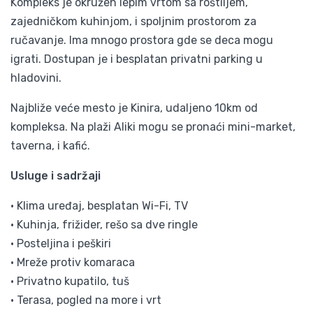
Kompleks je okružen lepim vrtom sa roštiljem,
zajedničkom kuhinjom, i spoljnim prostorom za
ručavanje. Ima mnogo prostora gde se deca mogu
igrati. Dostupan je i besplatan privatni parking u
hladovini.
Najbliže veće mesto je Kinira, udaljeno 10km od
kompleksa. Na plaži Aliki mogu se pronaći mini-market,
taverna, i kafić.
Usluge i sadržaji
• Klima uređaj, besplatan Wi-Fi, TV
• Kuhinja, frižider, rešo sa dve ringle
• Posteljina i peškiri
• Mreže protiv komaraca
• Privatno kupatilo, tuš
• Terasa, pogled na more i vrt