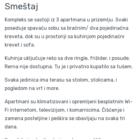
Smeštaj
Kompleks se sastoji iz 3 apartmana u prizemlju. Svaki
poseduje spavaću sobu sa bračnim/ dva pojedinačna
kreveta, dok su u prostoriji sa kuhinjom pojedinačni
krevet i sofa.
Kuhinja uključuje rešo sa dve ringle, frižider, i posuđe.
Rerna nije dostupna. Tu je i privatno kupatilo sa tušem.
Svaka jedinica ima terasu sa stolom, stolicama, i
pogledom na vrt i more.
Apartmani su klimatizovani i opremljeni besplatnim Wi-
Fi internetom, televizijom, i komarnicima. Čišćenje i
zamena posteljine i peškira se obavljaju na svaka tri
dana.