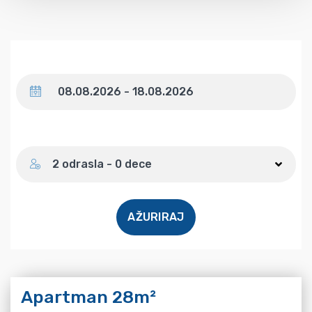
Datum
Broj gostiju
2 odrasla - 0 dece
AŽURIRAJ
Apartman 28m²