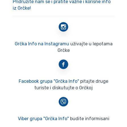
Pridružite nam se i pratite važne i korisne info
iz Grčke!
Grčka Info na Instagramu
uživajte u lepotama
Grčke
Facebook grupa "Grčka Info"
pitajte druge
turiste i diskutujte o Grčkoj
Viber grupa "Grčka Info"
budite informisani