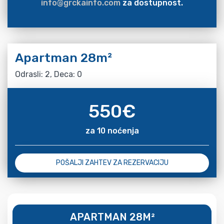
info@grckainfo.com
za dostupnost.
Apartman 28m²
Odrasli: 2, Deca: 0
550
€
za 10 noćenja
POŠALJI ZAHTEV ZA REZERVACIJU
APARTMAN 28M²