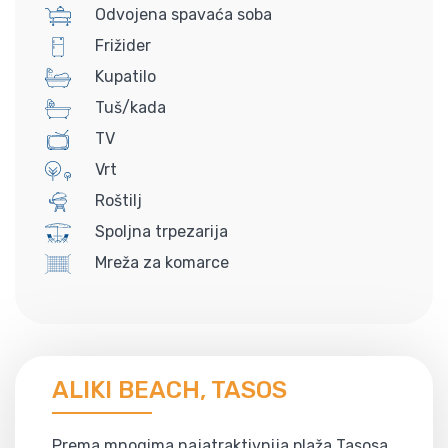
Odvojena spavaća soba
Frižider
Kupatilo
Tuš/kada
TV
Vrt
Roštilj
Spoljna trpezarija
Mreža za komarce
ALIKI BEACH, TASOS
Prema mnogima najatraktivnija plaža Tasosa