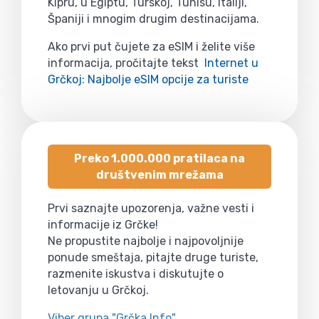
Kipru, u Egiptu, Turskoj, Tunisu, Italiji,
Španiji i mnogim drugim destinacijama.
Ako prvi put čujete za eSIM i želite više
informacija, pročitajte tekst
Internet u
Grčkoj: Najbolje eSIM opcije za turiste
Preko 1.000.000 pratilaca na
društvenim mrežama
Prvi saznajte upozorenja, važne vesti i
informacije iz Grčke!
Ne propustite najbolje i najpovoljnije
ponude smeštaja, pitajte druge turiste,
razmenite iskustva i diskutujte o
letovanju u Grčkoj.
Viber grupa "Grčka Info"