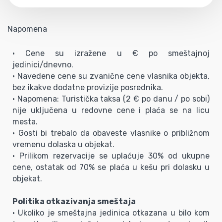
Napomena
• Cene su izražene u € po smeštajnoj
jedinici/dnevno.
• Navedene cene su zvanične cene vlasnika objekta,
bez ikakve dodatne provizije posrednika.
• Napomena: Turistička taksa (2 € po danu / po sobi)
nije uključena u redovne cene i plaća se na licu
mesta.
• Gosti bi trebalo da obaveste vlasnike o približnom
vremenu dolaska u objekat.
• Prilikom rezervacije se uplaćuje 30% od ukupne
cene, ostatak od 70% se plaća u kešu pri dolasku u
objekat.
Politika otkazivanja smeštaja
• Ukoliko je smeštajna jedinica otkazana u bilo kom