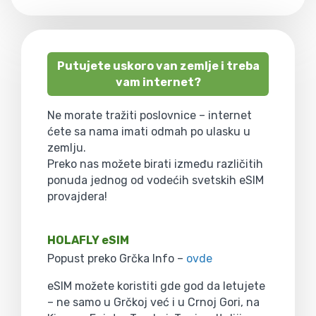
Putujete uskoro van zemlje i treba
vam internet?
Ne morate tražiti poslovnice – internet
ćete sa nama imati odmah po ulasku u
zemlju.
Preko nas možete birati između različitih
ponuda jednog od vodećih svetskih eSIM
provajdera!
HOLAFLY eSIM
Popust preko Grčka Info –
ovde
eSIM možete koristiti gde god da letujete
– ne samo u Grčkoj već i u Crnoj Gori, na