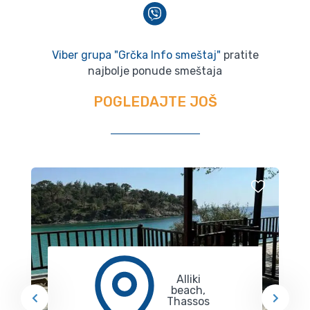
Viber grupa "Grčka Info smeštaj"
pratite
najbolje ponude smeštaja
POGLEDAJTE JOŠ
Alliki
beach,
Thassos