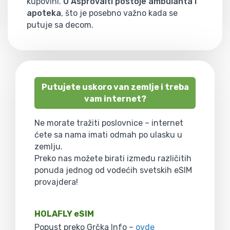
kupovini.
U Asprovalti postoje ambulanta i
apoteka
, što je posebno važno kada se
putuje sa decom.
Putujete uskoro van zemlje i treba
vam internet?
Ne morate tražiti poslovnice – internet
ćete sa nama imati odmah po ulasku u
zemlju.
Preko nas možete birati između različitih
ponuda jednog od vodećih svetskih eSIM
provajdera!
HOLAFLY eSIM
Popust preko Grčka Info –
ovde