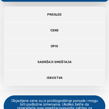
PREGLED
CENE
OPIS
SADRŽAJI SMEŠTAJA
ISKUSTVA
Objavljene cene su iz prošlogodišnje ponude i mogu
biti podložne izmenama. Ukoliko želite da
rezervišete ovaj smeštaj popunite zahtev za