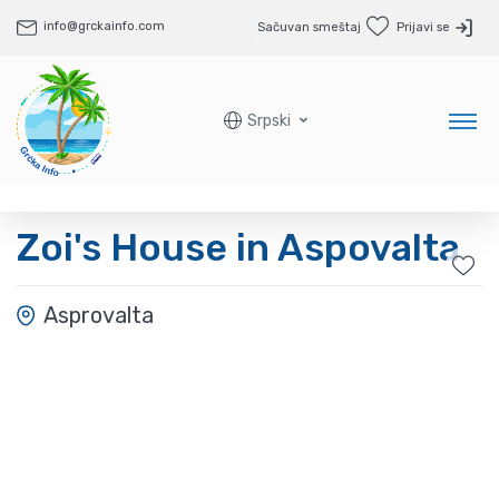
info@grckainfo.com
Sačuvan smeštaj
Prijavi se
Srpski
Zoi's House in Aspovalta
Asprovalta