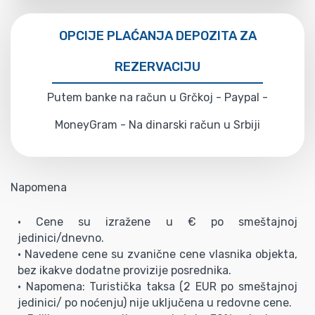
OPCIJE PLAĆANJA DEPOZITA ZA
REZERVACIJU
Putem banke na račun u Grčkoj - Paypal -
MoneyGram - Na dinarski račun u Srbiji
Napomena
• Cene su izražene u € po smeštajnoj
jedinici/dnevno.
• Navedene cene su zvanične cene vlasnika objekta,
bez ikakve dodatne provizije posrednika.
• Napomena: Turistička taksa (2 EUR po smeštajnoj
jedinici/ po noćenju) nije uključena u redovne cene.