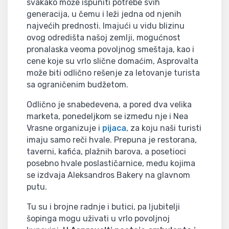
svakako može ispuniti potrebe svih
generacija, u čemu i leži jedna od njenih
najvećih prednosti. Imajući u vidu blizinu
ovog odredišta našoj zemlji, mogućnost
pronalaska veoma povoljnog smeštaja, kao i
cene koje su vrlo slične domaćim, Asprovalta
može biti odlično rešenje za letovanje turista
sa ograničenim budžetom.
Odlično je snabedevena, a pored dva velika
marketa, ponedeljkom se između nje i Nea
Vrasne organizuje i
pijaca
, za koju naši turisti
imaju samo reči hvale. Prepuna je restorana,
taverni, kafića, plažnih barova, a posetioci
posebno hvale poslastičarnice, među kojima
se izdvaja Aleksandros Bakery na glavnom
putu.
Tu su i brojne radnje i butici, pa ljubitelji
šopinga mogu uživati u vrlo povoljnoj