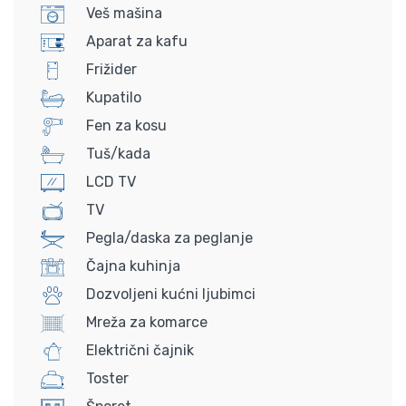
Veš mašina
Aparat za kafu
Frižider
Kupatilo
Fen za kosu
Tuš/kada
LCD TV
TV
Pegla/daska za peglanje
Čajna kuhinja
Dozvoljeni kućni ljubimci
Mreža za komarce
Električni čajnik
Toster