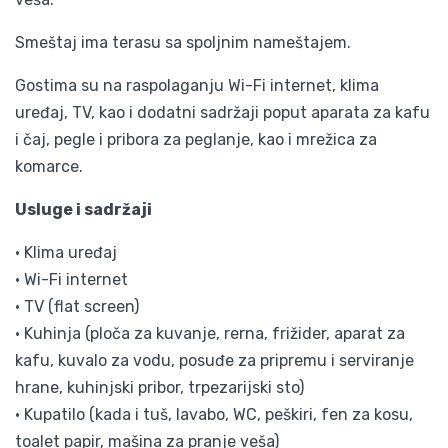
Smeštaj ima terasu sa spoljnim nameštajem.
Gostima su na raspolaganju Wi-Fi internet, klima
uređaj, TV, kao i dodatni sadržaji poput aparata za kafu
i čaj, pegle i pribora za peglanje, kao i mrežica za
komarce.
Usluge i sadržaji
• Klima uređaj
• Wi-Fi internet
• TV (flat screen)
• Kuhinja (ploča za kuvanje, rerna, frižider, aparat za
kafu, kuvalo za vodu, posuđe za pripremu i serviranje
hrane, kuhinjski pribor, trpezarijski sto)
• Kupatilo (kada i tuš, lavabo, WC, peškiri, fen za kosu,
toalet papir, mašina za pranje veša)