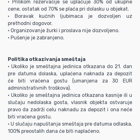
• Prilikom rezervacije se uplaćuje 30% od ukupne
cene, ostatak od 70% se plaća pri dolasku u objekat.
• Boravak kućnih ljubimaca je dozvoljen uz
prethodni dogovor.
• Organizovanje žurki i proslava nije dozvoljeno.
• Pušenje je zabranjeno.
Politika otkazivanja smeštaja
• Ukoliko je smeštajna jedinica otkazana do 21. dan
pre datuma dolaska, uplaćena naknada za depozit
će biti vraćena gostu (umanjena za 30 EUR
administrativnih troškova).
• Ukoliko je smeštajna jedinica otkazana kasnije ili u
slučaju nedolaska gosta, vlasnik objekta ostvaruje
pravo da zadrži celu naknadu za depozit i ona neće
biti vraćena gostu.
• U slučaju napuštanja smeštaja pre datuma odlaska,
100% preostalih dana će biti naplaćeno.