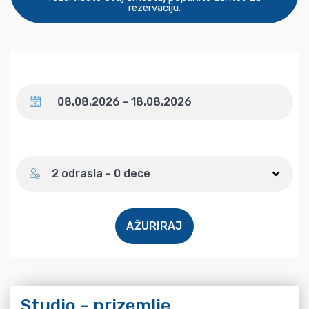
rezervaciju.
Datum
Broj gostiju
2 odrasla - 0 dece
AŽURIRAJ
Studio - prizemlje