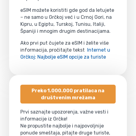
eSIM možete koristiti gde god da letujete
– ne samo u Grčkoj već i u Crnoj Gori, na
Kipru, u Egiptu, Turskoj, Tunisu, Italiji,
Španiji i mnogim drugim destinacijama.
Ako prvi put čujete za eSIM i želite više
informacija, pročitajte tekst
Internet u
Grčkoj: Najbolje eSIM opcije za turiste
Preko 1.000.000 pratilaca na
društvenim mrežama
Prvi saznajte upozorenja, važne vesti i
informacije iz Grčke!
Ne propustite najbolje i najpovoljnije
ponude smeštaja, pitajte druge turiste,