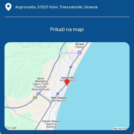
Asprovalta, 57021 Volvi, Thessaloniki, Greece
Prikaži na mapi