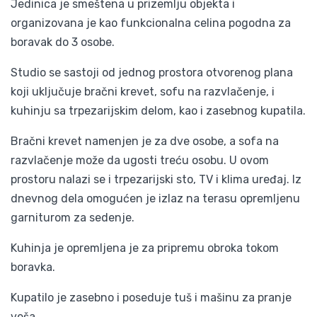
Jedinica je smeštena u prizemlju objekta i
organizovana je kao funkcionalna celina pogodna za
boravak do 3 osobe.
Studio se sastoji od jednog prostora otvorenog plana
koji uključuje bračni krevet, sofu na razvlačenje, i
kuhinju sa trpezarijskim delom, kao i zasebnog kupatila.
Bračni krevet namenjen je za dve osobe, a sofa na
razvlačenje može da ugosti treću osobu. U ovom
prostoru nalazi se i trpezarijski sto, TV i klima uređaj. Iz
dnevnog dela omogućen je izlaz na terasu opremljenu
garniturom za sedenje.
Kuhinja je opremljena je za pripremu obroka tokom
boravka.
Kupatilo je zasebno i poseduje tuš i mašinu za pranje
veša.