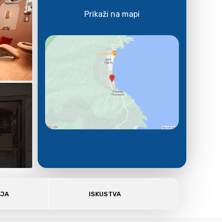
Prikaži na mapi
E
AJA
ISKUSTVA