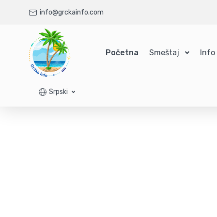
info@grckainfo.com
Početna
Smeštaj
Info
Srpski