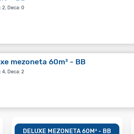
: 2, Deca: 0
uxe mezoneta 60m² - BB
: 4, Deca: 2
DELUXE MEZONETA 60M² - BB