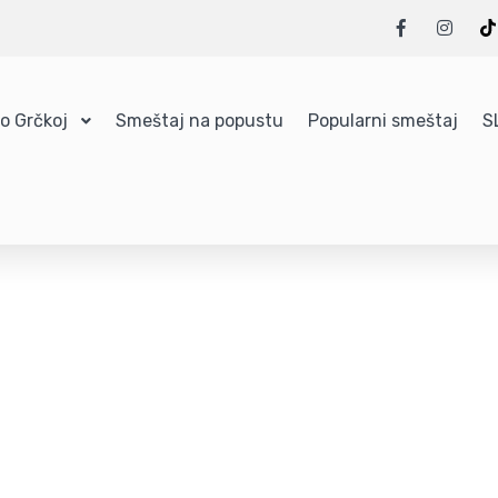
 o Grčkoj
Smeštaj na popustu
Popularni smeštaj
S