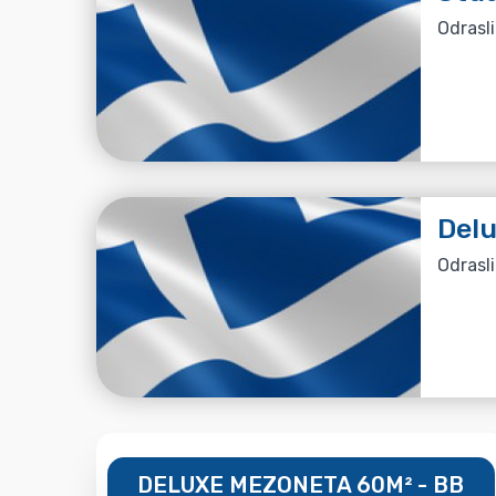
Odrasli
Del
Odrasli
DELUXE MEZONETA 60M² - BB