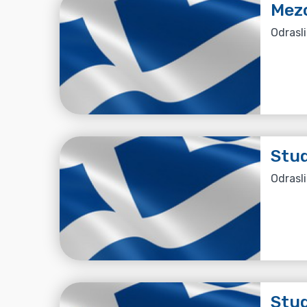
Mez
Odrasli
Stud
Odrasli
Stud