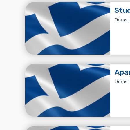
Stud
Odrasli
Apa
Odrasli