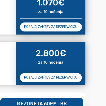
1.070
€
za 10 noćenja
POŠALJI ZAHTEV ZA REZERVACIJU
2.800
€
za 10 noćenja
POŠALJI ZAHTEV ZA REZERVACIJU
MEZONETA 60M² - BB