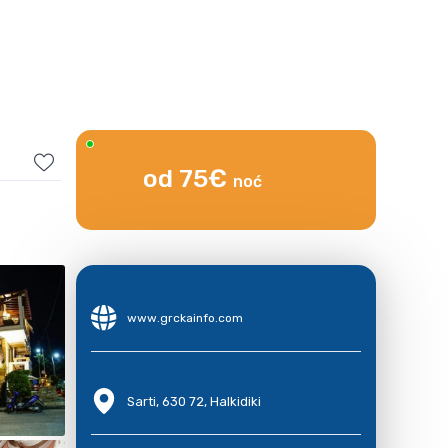
od 75€
noć
www.grckainfo.com
Sarti, 630 72, Halkidiki