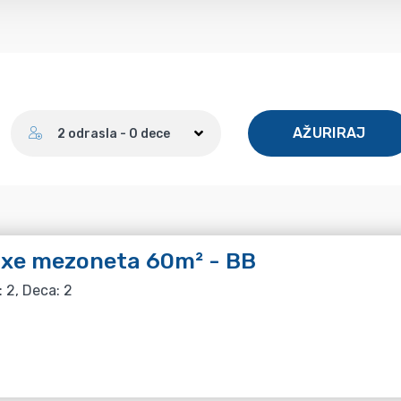
Broj gostiju
AŽURIRAJ
2 odrasla - 0 dece
uxe mezoneta 60m² - BB
: 2, Deca: 2