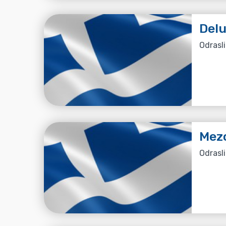
Del
Odrasli
Mez
Odrasli