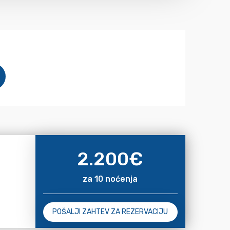
2.200
€
za 10 noćenja
POŠALJI ZAHTEV ZA REZERVACIJU