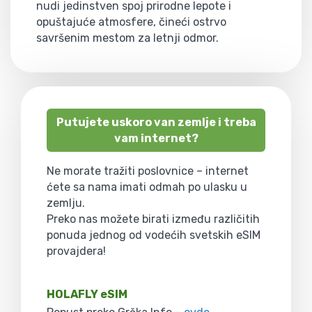
nudi jedinstven spoj prirodne lepote i
opuštajuće atmosfere, čineći ostrvo
savršenim mestom za letnji odmor.
Putujete uskoro van zemlje i treba
vam internet?
Ne morate tražiti poslovnice – internet
ćete sa nama imati odmah po ulasku u
zemlju.
Preko nas možete birati između različitih
ponuda jednog od vodećih svetskih eSIM
provajdera!
HOLAFLY eSIM