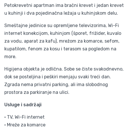
Petokrevetni apartman ima bračni krevet i jedan krevet
u kuhinji i dva pojedinačna ležaja u kuhinjskom delu.
Smeštajne jedinice su opremljene televizorima, Wi-Fi
internet konekcijom, kuhinjom (šporet, frižider, kuvalo
za vodu, aparat za kafu), mrežom za komarce, sefom,
kupatilom, fenom za kosu i terasom sa pogledom na
more.
Higijena objekta je odlična. Sobe se čiste svakodnevno,
dok se posteljina i peškiri menjaju svaki treći dan.
Zgrada nema privatni parking, ali ima slobodnog
prostora za parkiranje na ulici.
Usluge i sadržaji
• TV, Wi-Fi internet
• Mreže za komarce​