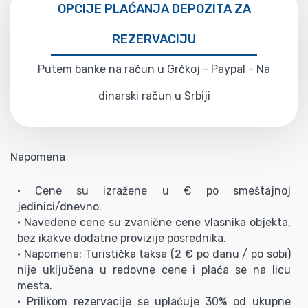
OPCIJE PLAĆANJA DEPOZITA ZA
REZERVACIJU
Putem banke na račun u Grčkoj - Paypal - Na
dinarski račun u Srbiji
Napomena
• Cene su izražene u € po smeštajnoj
jedinici/dnevno.
• Navedene cene su zvanične cene vlasnika objekta,
bez ikakve dodatne provizije posrednika.
• Napomena: Turistička taksa (2 € po danu / po sobi)
nije uključena u redovne cene i plaća se na licu
mesta.
• Prilikom rezervacije se uplaćuje 30% od ukupne