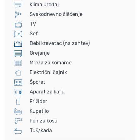
Klima uređaj
Svakodnevno čišćenje
TV
Sef
Bebi krevetac (na zahtev)
Grejanje
Mreža za komarce
Električni čajnik
Šporet
Aparat za kafu
Frižider
Kupatilo
Fen za kosu
Tuš/kada