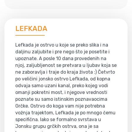
LEFKADA
Lefkada je ostrvo u koje se preko slika i na
daljinu zaljubite i pre nego što je posetite i
upoznate. A posle 10 dana provedenih na
njoj, zaljubljenost se pretvara u ljubav koja se
ne zaboravlja i traje do kraja života :) Četvrto
po veličini jonsko ostrvo Lefkada, od kopna
odvaja samo uzani kanal, preko kojeg vodi
omanji pokretni most, i njegove vrednosti
poznate su samo istinskim poznavaocima
Grčke. Ostrvo do koga vam nije potrebna
vožnja trajektom, Lefkada je po mnogo čemu
specifična. Iako se formalno svrstava u
Jonsku grupu grčkih ostrva, ona je sa