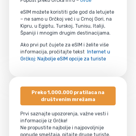
Popust preko Grčka Info –
ovde
eSIM možete koristiti gde god da letujete
– ne samo u Grčkoj već i u Crnoj Gori, na
Kipru, u Egiptu, Turskoj, Tunisu, Italiji,
Španiji i mnogim drugim destinacijama.
Ako prvi put čujete za eSIM i želite više
informacija, pročitajte tekst
Internet u
Grčkoj: Najbolje eSIM opcije za turiste
Preko 1.000.000 pratilaca na
društvenim mrežama
Prvi saznajte upozorenja, važne vesti i
informacije iz Grčke!
Ne propustite najbolje i najpovoljnije
ponude smeštaja, pitajte druge turiste,