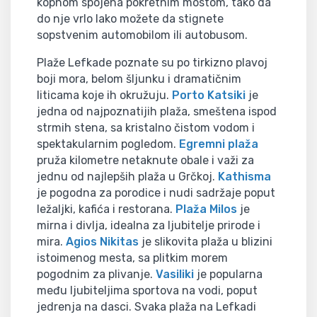
kopnom spojena pokretnim mostom, tako da
do nje vrlo lako možete da stignete
sopstvenim automobilom ili autobusom.
Plaže Lefkade poznate su po tirkizno plavoj
boji mora, belom šljunku i dramatičnim
liticama koje ih okružuju.
Porto Katsiki
je
jedna od najpoznatijih plaža, smeštena ispod
strmih stena, sa kristalno čistom vodom i
spektakularnim pogledom.
Egremni plaža
pruža kilometre netaknute obale i važi za
jednu od najlepših plaža u Grčkoj.
Kathisma
je pogodna za porodice i nudi sadržaje poput
ležaljki, kafića i restorana.
Plaža Milos
je
mirna i divlja, idealna za ljubitelje prirode i
mira.
Agios Nikitas
je slikovita plaža u blizini
istoimenog mesta, sa plitkim morem
pogodnim za plivanje.
Vasiliki
je popularna
među ljubiteljima sportova na vodi, poput
jedrenja na dasci. Svaka plaža na Lefkadi