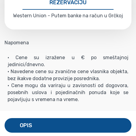
REZERVACIJU
Western Union - Putem banke na račun u Grčkoj
Napomena
• Cene su izražene u € po smeštajnoj
jedinici/dnevno.
• Navedene cene su zvanične cene vlasnika objekta,
bez ikakve dodatne provizije posrednika.
• Cene mogu da variraju u zavisnosti od dogovora,
posebnih uslova i pojedinačnih ponuda koje se
pojavljuju s vremena na vreme.
OPIS