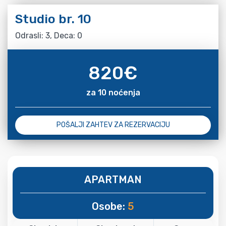
Studio br. 10
Odrasli: 3, Deca: 0
820
€
za 10 noćenja
POŠALJI ZAHTEV ZA REZERVACIJU
APARTMAN
Osobe:
5