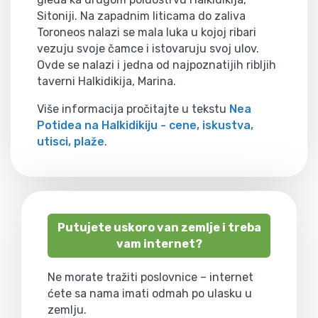
Sitoniji. Na zapadnim liticama do zaliva
Toroneos nalazi se mala luka u kojoj ribari
vezuju svoje čamce i istovaruju svoj ulov.
Ovde se nalazi i jedna od najpoznatijih ribljih
taverni Halkidikija, Marina.
Više informacija pročitajte u tekstu
Nea
Potidea na Halkidikiju - cene, iskustva,
utisci, plaže
.
Putujete uskoro van zemlje i treba
vam internet?
Ne morate tražiti poslovnice – internet
ćete sa nama imati odmah po ulasku u
zemlju.