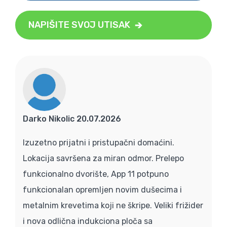
NAPIŠITE SVOJ UTISAK
Darko Nikolic 20.07.2026
Izuzetno prijatni i pristupačni domaćini.
Lokacija savršena za miran odmor. Prelepo
funkcionalno dvorište, App 11 potpuno
funkcionalan opremljen novim dušecima i
metalnim krevetima koji ne škripe. Veliki frižider
i nova odlična indukciona ploča sa