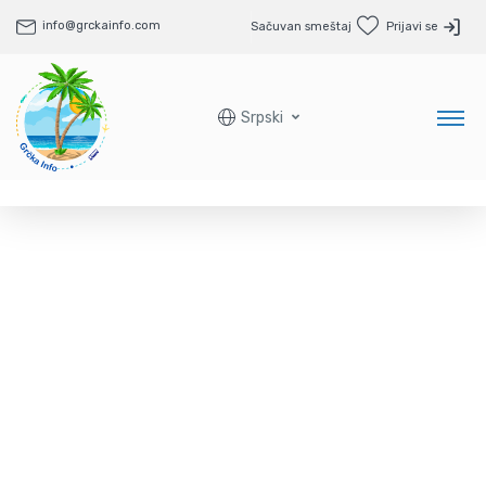
info@grckainfo.com
Sačuvan smeštaj
Prijavi se
Srpski