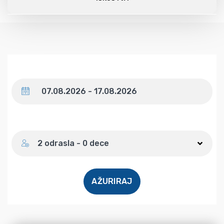
Datum
Broj gostiju
2 odrasla - 0 dece
AŽURIRAJ