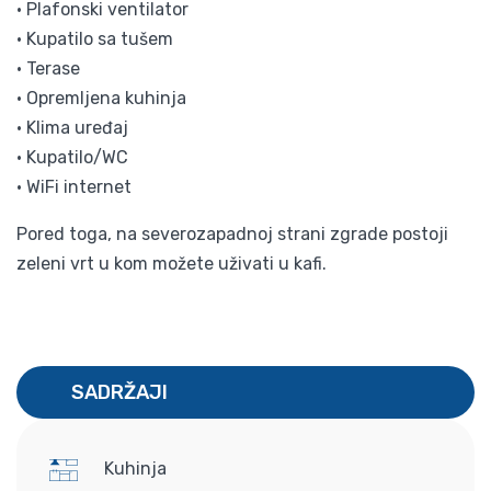
• Plafonski ventilator
• Kupatilo sa tušem
• Terase
• Opremljena kuhinja
• Klima uređaj
• Kupatilo/WC
• WiFi internet
Pored toga, na severozapadnoj strani zgrade postoji
zeleni vrt u kom možete uživati u kafi.
SADRŽAJI
Kuhinja