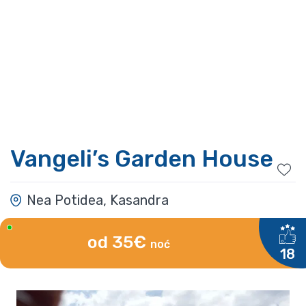
Vangeli’s Garden House
Nea Potidea, Kasandra
od 35€
noć
18