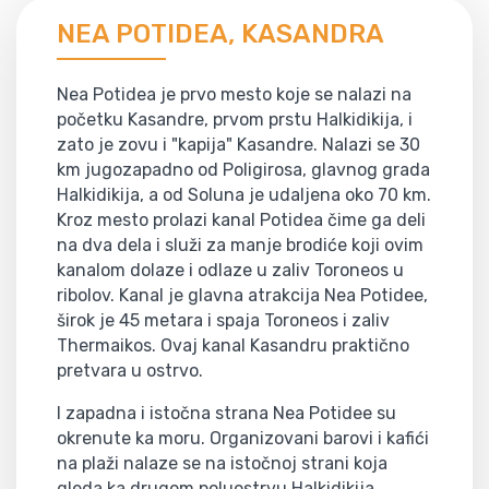
NEA POTIDEA, KASANDRA
Nea Potidea je prvo mesto koje se nalazi na
početku Kasandre, prvom prstu Halkidikija, i
zato je zovu i "kapija" Kasandre. Nalazi se 30
km jugozapadno od Poligirosa, glavnog grada
Halkidikija, a od Soluna je udaljena oko 70 km.
Kroz mesto prolazi kanal Potidea čime ga deli
na dva dela i služi za manje brodiće koji ovim
kanalom dolaze i odlaze u zaliv Toroneos u
ribolov. Kanal je glavna atrakcija Nea Potidee,
širok je 45 metara i spaja Toroneos i zaliv
Thermaikos. Ovaj kanal Kasandru praktično
pretvara u ostrvo.
I zapadna i istočna strana Nea Potidee su
okrenute ka moru. Organizovani barovi i kafići
na plaži nalaze se na istočnoj strani koja
gleda ka drugom poluostrvu Halkidikija,