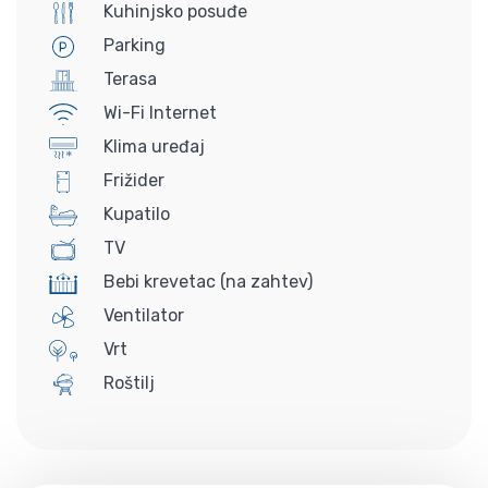
Kuhinjsko posuđe
Parking
Terasa
Wi-Fi Internet
Klima uređaj
Frižider
Kupatilo
TV
Bebi krevetac (na zahtev)
Ventilator
Vrt
Roštilj