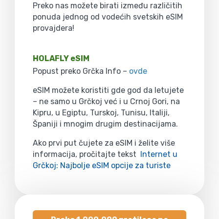
Preko nas možete birati između različitih
ponuda jednog od vodećih svetskih eSIM
provajdera!
HOLAFLY eSIM
Popust preko Grčka Info –
ovde
eSIM možete koristiti gde god da letujete
– ne samo u Grčkoj već i u Crnoj Gori, na
Kipru, u Egiptu, Turskoj, Tunisu, Italiji,
Španiji i mnogim drugim destinacijama.
Ako prvi put čujete za eSIM i želite više
informacija, pročitajte tekst
Internet u
Grčkoj: Najbolje eSIM opcije za turiste