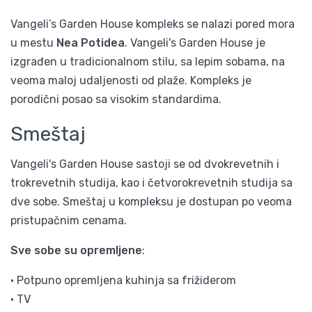
Vangeli’s Garden House kompleks se nalazi pored mora
u mestu
Nea Potidea
. Vangeli's Garden House je
izgrađen u tradicionalnom stilu, sa lepim sobama, na
veoma maloj udaljenosti od plaže. Kompleks je
porodični posao sa visokim standardima.
Smeštaj
Vangeli's Garden House sastoji se od dvokrevetnih i
trokrevetnih studija, kao i četvorokrevetnih studija sa
dve sobe. Smeštaj u kompleksu je dostupan po veoma
pristupačnim cenama.
Sve sobe su opremljene
:
• Potpuno opremljena kuhinja sa frižiderom
• TV