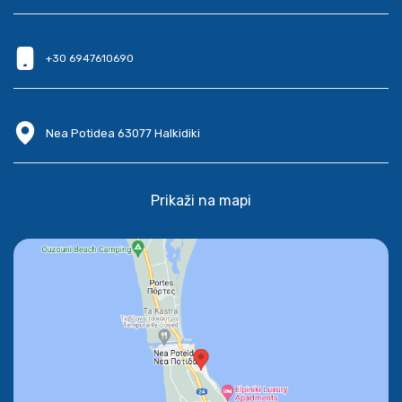
+30 6947610690
Nea Potidea 63077 Halkidiki
Prikaži na mapi