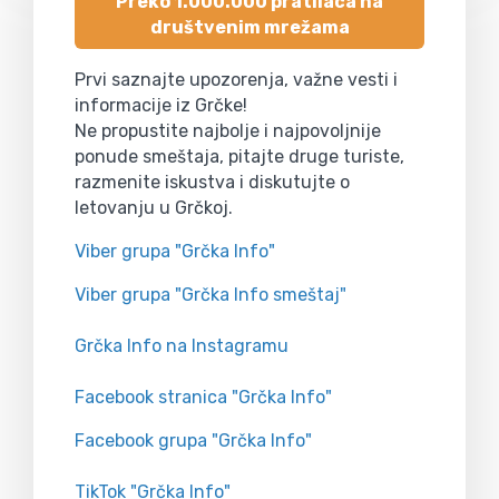
Preko 1.000.000 pratilaca na
društvenim mrežama
Prvi saznajte upozorenja, važne vesti i
informacije iz Grčke!
Ne propustite najbolje i najpovoljnije
ponude smeštaja, pitajte druge turiste,
razmenite iskustva i diskutujte o
letovanju u Grčkoj.
Viber grupa "Grčka Info"
Viber grupa "Grčka Info smeštaj"
Grčka Info na Instagramu
Facebook stranica "Grčka Info"
Facebook grupa "Grčka Info"
TikTok "Grčka Info"