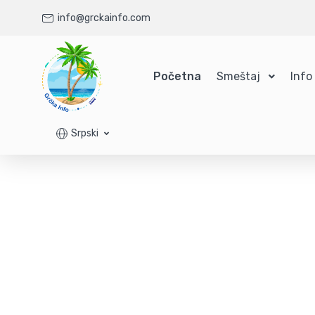
info@grckainfo.com
Početna
Smeštaj
Info
Srpski