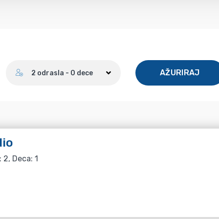
Broj gostiju
AŽURIRAJ
2 odrasla - 0 dece
io
: 2, Deca: 1