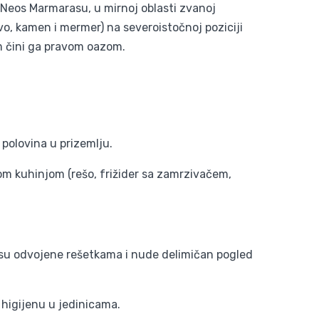
 Neos Marmarasu, u mirnoj oblasti zvanoj
vo, kamen i mermer) na severoistočnoj poziciji
m čini ga pravom oazom.
polovina u prizemlju.
om kuhinjom (rešo, frižider sa zamrzivačem,
e su odvojene rešetkama i nude delimičan pogled
 higijenu u jedinicama.