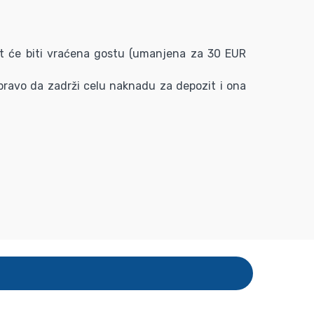
t će biti vraćena gostu (umanjena za 30 EUR
e pravo da zadrži celu naknadu za depozit i ona