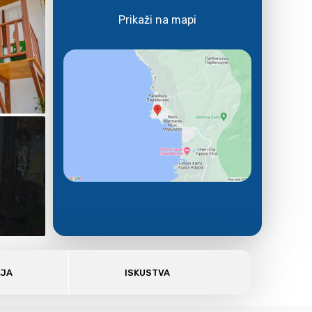
Prikaži na mapi
E
AJA
ISKUSTVA