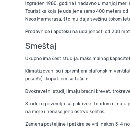
Izgrađen 1980. godine i nedavno u manjoj meri r
Touristika koja je udaljena samo 400 metara od p
Neos Marmarasa, što mu daje svežinu tokom leta
Prodavnice i apoteku na udaljenosti od 200 me
Smeštaj
Ukupno ima šest studija, maksimalnog kapaciteta
Klimatizovani su i opremljeni plafonskim venti
posuđe) i kupatilom sa tušem.
Dvokrevetni studiji imaju bračni krevet, trokrev
Studiji u prizemlju su pokriveni tendom i imaju
na more i nenaseljeno ostrvo Kelifos.
Zamena posteljine i peškira se vrši nakon 3-4 no