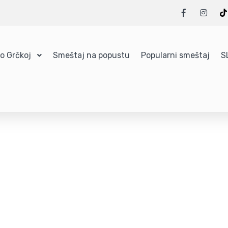
 o Grčkoj
Smeštaj na popustu
Popularni smeštaj
S