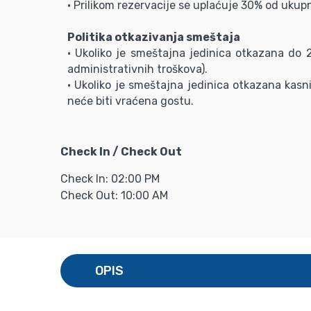
• Prilikom rezervacije se uplaćuje 30% od ukup
Politika otkazivanja smeštaja
• Ukoliko je smeštajna jedinica otkazana do
administrativnih troškova).
• Ukoliko je smeštajna jedinica otkazana kasni
neće biti vraćena gostu.
Check In / Check Out
Check In: 02:00 PM
Check Out: 10:00 AM
OPIS