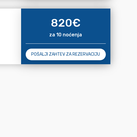
820
€
za 10 noćenja
POŠALJI ZAHTEV ZA REZERVACIJU