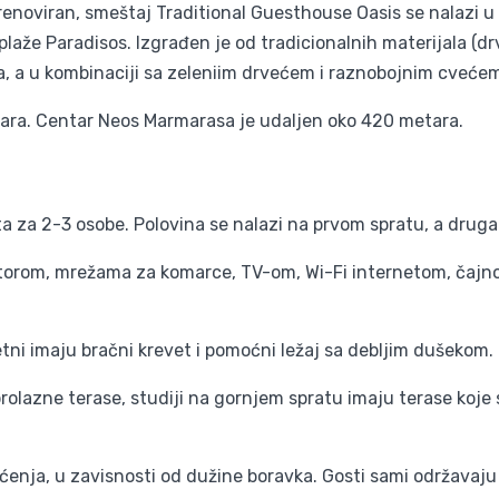
enoviran, smeštaj Traditional Guesthouse Oasis se nalazi u
laže Paradisos. Izgrađen je od tradicionalnih materijala (dr
, a u kombinaciji sa zeleniim drvećem i raznobojnim cveće
tara. Centar Neos Marmarasa je udaljen oko 420 metara.
 za 2-3 osobe. Polovina se nalazi na prvom spratu, a druga 
latorom, mrežama za komarce, TV-om, Wi-Fi internetom, čajn
etni imaju bračni krevet i pomoćni ležaj sa debljim dušekom.
 prolazne terase, studiji na gornjem spratu imaju terase koj
ćenja, u zavisnosti od dužine boravka. Gosti sami održavaju