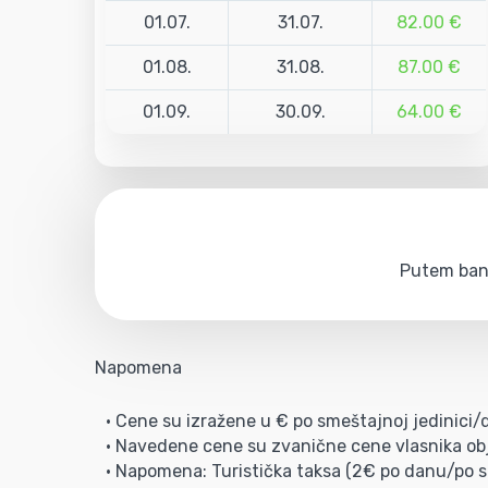
01.07.
31.07.
82.00 €
01.08.
31.08.
87.00 €
01.09.
30.09.
64.00 €
Putem bank
Napomena
• Cene su izražene u € po smeštajnoj jedinici
• Navedene cene su zvanične cene vlasnika obj
• Napomena: Turistička taksa (2€ po danu/po so