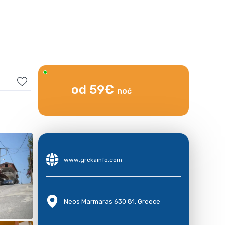
od 59€
noć
www.grckainfo.com
Neos Marmaras 630 81, Greece