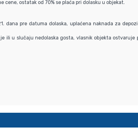
ne cene, ostatak od 70% se plaća pri dolasku u objekat.
 21. dana pre datuma dolaska, uplaćena naknada za depozi
je ili u slučaju nedolaska gosta, vlasnik objekta ostvaruj