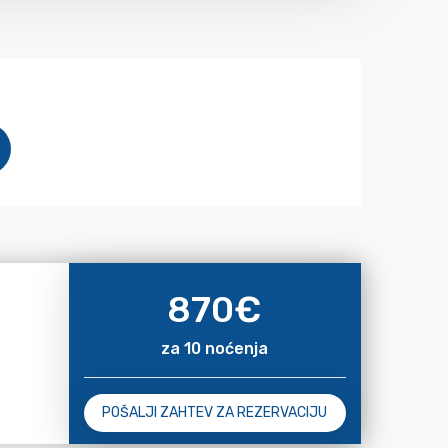
870
€
za 10 noćenja
POŠALJI ZAHTEV ZA REZERVACIJU