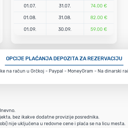
01.07.
31.07.
74.00 €
01.08.
31.08.
82.00 €
01.09.
30.09.
59.00 €
OPCIJE PLAĆANJA DEPOZITA ZA REZERVACIJU
e na račun u Grčkoj - Paypal - MoneyGram - Na dinarski rač
/dnevno.
ekta, bez ikakve dodatne provizije posrednika.
bi) nije uključena u redovne cene i plaća se na licu mesta.