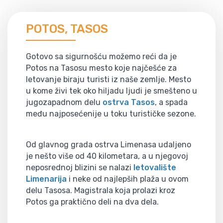
POTOS, TASOS
Gotovo sa sigurnošću možemo reći da je
Potos na Tasosu mesto koje najčešće za
letovanje biraju turisti iz naše zemlje. Mesto
u kome živi tek oko hiljadu ljudi je smešteno u
jugozapadnom delu
ostrva Tasos
, a spada
među najposećenije u toku turističke sezone.
Od glavnog grada ostrva Limenasa udaljeno
je nešto više od 40 kilometara, a u njegovoj
neposrednoj blizini se nalazi
letovalište
Limenarija
i neke od najlepših plaža u ovom
delu Tasosa. Magistrala koja prolazi kroz
Potos ga praktično deli na dva dela.