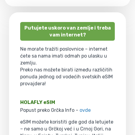
Putujete uskoro van zemlje i treba
vam internet?
Ne morate tražiti poslovnice – internet
ćete sa nama imati odmah po ulasku u
zemlju.
Preko nas možete birati između različitih
ponuda jednog od vodećih svetskih eSIM
provajdera!
HOLAFLY eSIM
Popust preko Grčka Info –
ovde
eSIM možete koristiti gde god da letujete
– ne samo u Grčkoj već i u Crnoj Gori, na