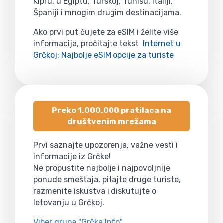
Kipru, u Egiptu, Turskoj, Tunisu, Italiji,
Španiji i mnogim drugim destinacijama.
Ako prvi put čujete za eSIM i želite više
informacija, pročitajte tekst
Internet u
Grčkoj: Najbolje eSIM opcije za turiste
Preko 1.000.000 pratilaca na
društvenim mrežama
Prvi saznajte upozorenja, važne vesti i
informacije iz Grčke!
Ne propustite najbolje i najpovoljnije
ponude smeštaja, pitajte druge turiste,
razmenite iskustva i diskutujte o
letovanju u Grčkoj.
Viber grupa "Grčka Info"