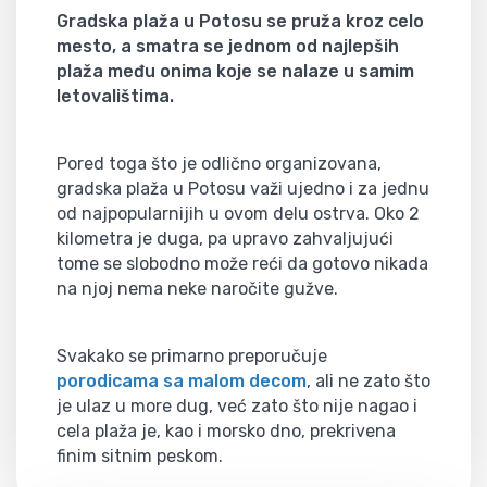
Gradska plaža u Potosu se pruža kroz celo
mesto, a smatra se jednom od najlepših
plaža među onima koje se nalaze u samim
letovalištima.
Pored toga što je odlično organizovana,
gradska plaža u Potosu važi ujedno i za jednu
od najpopularnijih u ovom delu ostrva. Oko 2
kilometra je duga, pa upravo zahvaljujući
tome se slobodno može reći da gotovo nikada
na njoj nema neke naročite gužve.
Svakako se primarno preporučuje
porodicama sa malom decom
, ali ne zato što
je ulaz u more dug, već zato što nije nagao i
cela plaža je, kao i morsko dno, prekrivena
finim sitnim peskom.