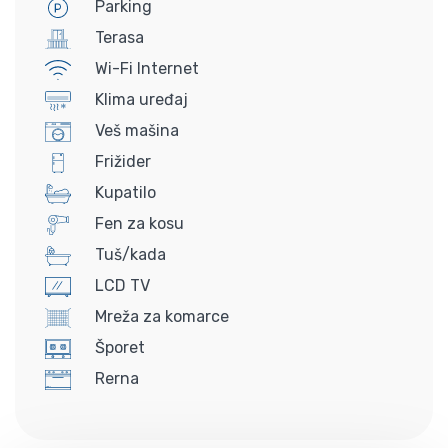
Parking
Terasa
Wi-Fi Internet
Klima uređaj
Veš mašina
Frižider
Kupatilo
Fen za kosu
Tuš/kada
LCD TV
Mreža za komarce
Šporet
Rerna