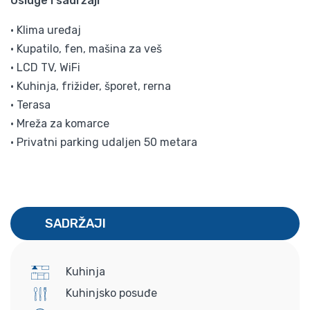
Usluge i sadržaji
• Klima uređaj
• Kupatilo, fen, mašina za veš
• LCD TV, WiFi
• Kuhinja, frižider, šporet, rerna
• Terasa
• Mreža za komarce
• Privatni parking udaljen 50 metara
SADRŽAJI
Kuhinja
Kuhinjsko posuđe