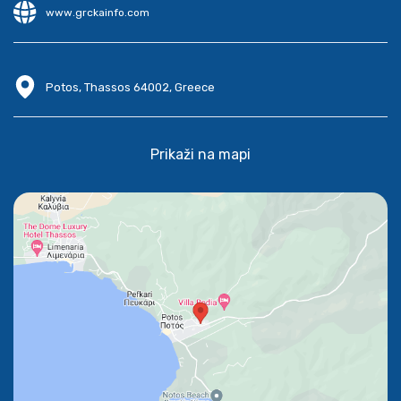
www.grckainfo.com
Potos, Thassos 64002, Greece
Prikaži na mapi