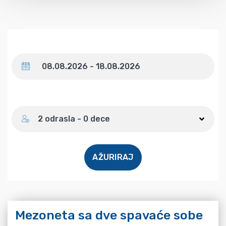
Datum
Broj gostiju
2 odrasla - 0 dece
AŽURIRAJ
Mezoneta sa dve spavaće sobe