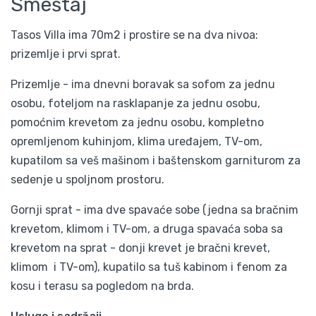
Smeštaj
Tasos Villa ima 70m2 i prostire se na dva nivoa:
prizemlje i prvi sprat.
Prizemlje - ima dnevni boravak sa sofom za jednu
osobu, foteljom na rasklapanje za jednu osobu,
pomoćnim krevetom za jednu osobu, kompletno
opremljenom kuhinjom, klima uređajem, TV-om,
kupatilom sa veš mašinom i baštenskom garniturom za
sedenje u spoljnom prostoru.
Gornji sprat - ima dve spavaće sobe (jedna sa bračnim
krevetom, klimom i TV-om, a druga spavaća soba sa
krevetom na sprat - donji krevet je bračni krevet,
klimom i TV-om), kupatilo sa tuš kabinom i fenom za
kosu i terasu sa pogledom na brda.