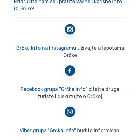
Pridružite nam se i pratite važne i korisne info
iz Grčke!
Grčka Info na Instagramu
uživajte u lepotama
Grčke
Facebook grupa "Grčka Info"
pitajte druge
turiste i diskutujte o Grčkoj
Viber grupa "Grčka Info"
budite informisani