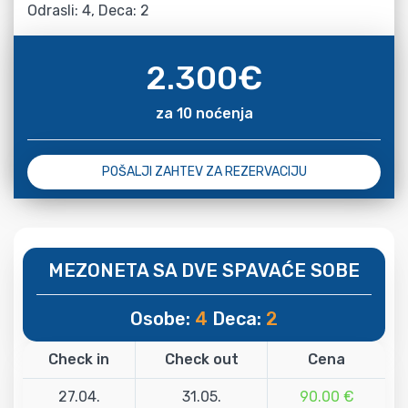
Odrasli: 4, Deca: 2
2.300
€
za 10 noćenja
POŠALJI ZAHTEV ZA REZERVACIJU
MEZONETA SA DVE SPAVAĆE SOBE
Osobe:
4
Deca:
2
Check in
Check out
Cena
27.04.
31.05.
90.00 €