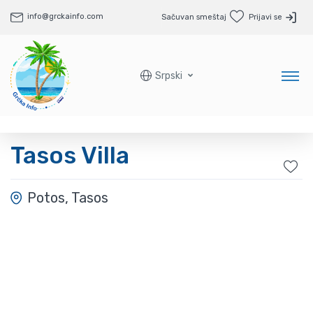
info@grckainfo.com
Sačuvan smeštaj
Prijavi se
Srpski
Tasos Villa
Potos, Tasos