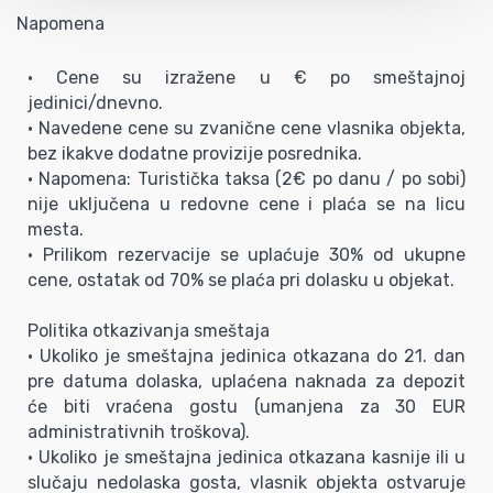
Napomena
• Cene su izražene u € po smeštajnoj
jedinici/dnevno.
• Navedene cene su zvanične cene vlasnika objekta,
bez ikakve dodatne provizije posrednika.
• Napomena: Turistička taksa (2€ po danu / po sobi)
nije uključena u redovne cene i plaća se na licu
mesta.
• Prilikom rezervacije se uplaćuje 30% od ukupne
cene, ostatak od 70% se plaća pri dolasku u objekat.
Politika otkazivanja smeštaja
• Ukoliko je smeštajna jedinica otkazana do 21. dan
pre datuma dolaska, uplaćena naknada za depozit
će biti vraćena gostu (umanjena za 30 EUR
administrativnih troškova).
• Ukoliko je smeštajna jedinica otkazana kasnije ili u
slučaju nedolaska gosta, vlasnik objekta ostvaruje