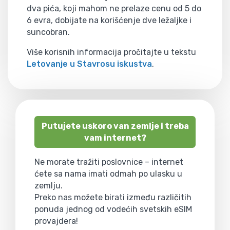
dva pića, koji mahom ne prelaze cenu od 5 do
6 evra, dobijate na korišćenje dve ležaljke i
suncobran.
Više korisnih informacija pročitajte u tekstu
Letovanje u Stavrosu iskustva
.
Putujete uskoro van zemlje i treba
vam internet?
Ne morate tražiti poslovnice – internet
ćete sa nama imati odmah po ulasku u
zemlju.
Preko nas možete birati između različitih
ponuda jednog od vodećih svetskih eSIM
provajdera!