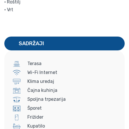
• Roštilj
• Vrt
SADRŽAJI
Terasa
Wi-Fi Internet
Klima uređaj
Čajna kuhinja
Spoljna trpezarija
Šporet
Frižider
Kupatilo