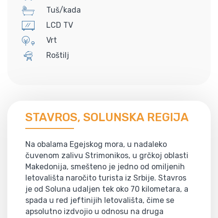
Tuš/kada
LCD TV
Vrt
Roštilj
STAVROS, SOLUNSKA REGIJA
Na obalama Egejskog mora, u nadaleko
čuvenom zalivu Strimonikos, u grčkoj oblasti
Makedonija, smešteno je jedno od omiljenih
letovališta naročito turista iz Srbije. Stavros
je od Soluna udaljen tek oko 70 kilometara, a
spada u red jeftinijih letovališta, čime se
apsolutno izdvojio u odnosu na druga