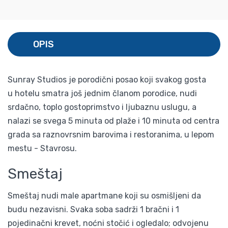
OPIS
Sunray Studios je porodični posao koji svakog gosta
u hotelu smatra još jednim članom porodice, nudi
srdačno, toplo gostoprimstvo i ljubaznu uslugu, a
nalazi se svega 5 minuta od plaže i 10 minuta od centra
grada sa raznovrsnim barovima i restoranima, u lepom
mestu - Stavrosu.
Smeštaj
Smeštaj nudi male apartmane koji su osmišljeni da
budu nezavisni. Svaka soba sadrži 1 bračni i 1
pojedinačni krevet, noćni stočić i ogledalo; odvojenu