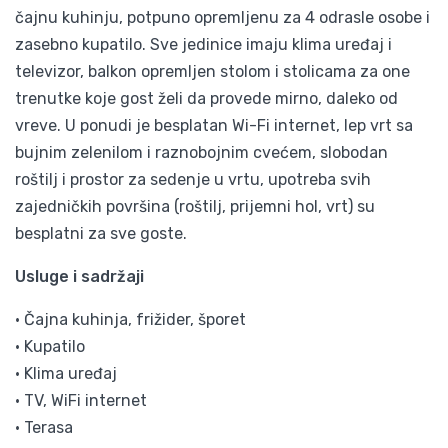
čajnu kuhinju, potpuno opremljenu za 4 odrasle osobe i
zasebno kupatilo. Sve jedinice imaju klima uređaj i
televizor, balkon opremljen stolom i stolicama za one
trenutke koje gost želi da provede mirno, daleko od
vreve. U ponudi je besplatan Wi-Fi internet, lep vrt sa
bujnim zelenilom i raznobojnim cvećem, slobodan
roštilj i prostor za sedenje u vrtu, upotreba svih
zajedničkih površina (roštilj, prijemni hol, vrt) su
besplatni za sve goste.
Usluge i sadržaji
• Čajna kuhinja, frižider, šporet
• Kupatilo
• Klima uređaj
• TV, WiFi internet
• Terasa