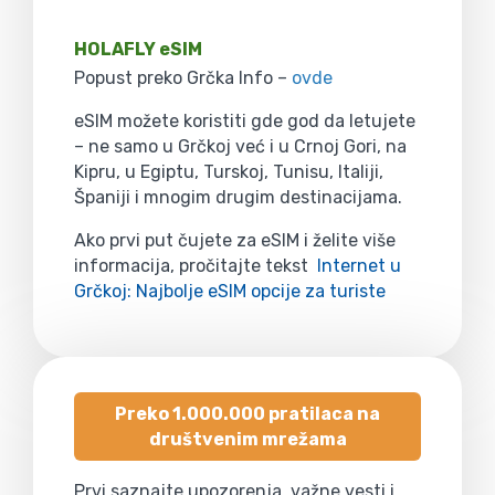
HOLAFLY eSIM
Popust preko Grčka Info –
ovde
eSIM možete koristiti gde god da letujete
– ne samo u Grčkoj već i u Crnoj Gori, na
Kipru, u Egiptu, Turskoj, Tunisu, Italiji,
Španiji i mnogim drugim destinacijama.
Ako prvi put čujete za eSIM i želite više
informacija, pročitajte tekst
Internet u
Grčkoj: Najbolje eSIM opcije za turiste
Preko 1.000.000 pratilaca na
društvenim mrežama
Prvi saznajte upozorenja, važne vesti i