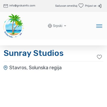
info@grckainfo.com
Sačuvan smeštaj
Prijavi se
Srpski
Sunray Studios
Stavros, Solunska regija