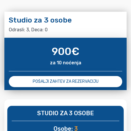
Studio za 3 osobe
Odrasli: 3, Deca: 0
900
€
za 10 noćenja
POŠALJI ZAHTEV ZA REZERVACIJU
STUDIO ZA 3 OSOBE
Osobe:
3