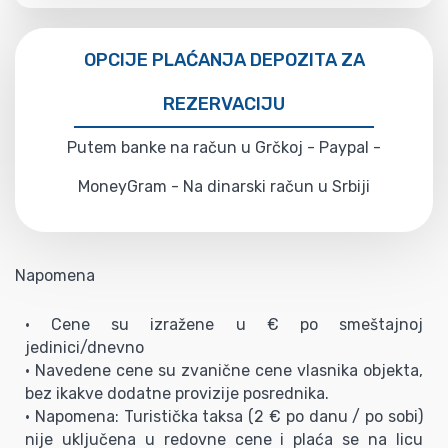
OPCIJE PLAĆANJA DEPOZITA ZA
REZERVACIJU
Putem banke na račun u Grčkoj - Paypal -
MoneyGram - Na dinarski račun u Srbiji
Napomena
• Cene su izražene u € po smeštajnoj
jedinici/dnevno
• Navedene cene su zvanične cene vlasnika objekta,
bez ikakve dodatne provizije posrednika.
• Napomena: Turistička taksa (2 € po danu / po sobi)
nije uključena u redovne cene i plaća se na licu