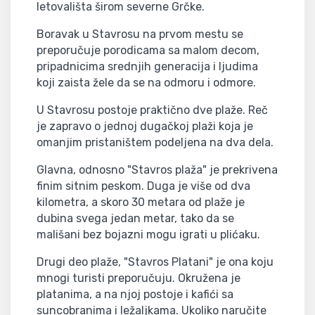
letovališta širom severne Grčke.
Boravak u Stavrosu na prvom mestu se
preporučuje porodicama sa malom decom,
pripadnicima srednjih generacija i ljudima
koji zaista žele da se na odmoru i odmore.
U Stavrosu postoje praktično dve plaže. Reč
je zapravo o jednoj dugačkoj plaži koja je
omanjim pristaništem podeljena na dva dela.
Glavna, odnosno "Stavros plaža" je prekrivena
finim sitnim peskom. Duga je više od dva
kilometra, a skoro 30 metara od plaže je
dubina svega jedan metar, tako da se
mališani bez bojazni mogu igrati u plićaku.
Drugi deo plaže, "Stavros Platani" je ona koju
mnogi turisti preporučuju. Okružena je
platanima, a na njoj postoje i kafići sa
suncobranima i ležaljkama. Ukoliko naručite