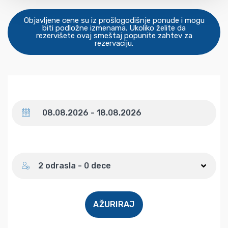
Objavljene cene su iz prošlogodišnje ponude i mogu
biti podložne izmenama. Ukoliko želite da
rezervišete ovaj smeštaj popunite zahtev za
rezervaciju.
Datum
Broj gostiju
2 odrasla - 0 dece
AŽURIRAJ