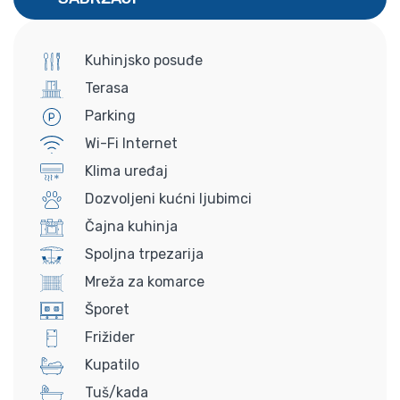
Kuhinjsko posuđe
Terasa
Parking
Wi-Fi Internet
Klima uređaj
Dozvoljeni kućni ljubimci
Čajna kuhinja
Spoljna trpezarija
Mreža za komarce
Šporet
Frižider
Kupatilo
Tuš/kada