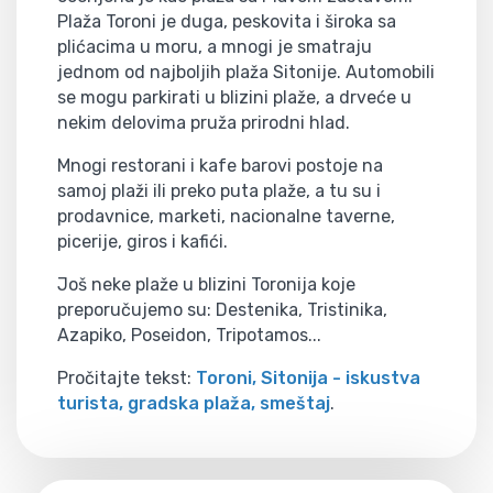
Plaža Toroni je duga, peskovita i široka sa
plićacima u moru, a mnogi je smatraju
jednom od najboljih plaža Sitonije. Automobili
se mogu parkirati u blizini plaže, a drveće u
nekim delovima pruža prirodni hlad.
Mnogi restorani i kafe barovi postoje na
samoj plaži ili preko puta plaže, a tu su i
prodavnice, marketi, nacionalne taverne,
picerije, giros i kafići.
Još neke plaže u blizini Toronija koje
preporučujemo su: Destenika, Tristinika,
Azapiko, Poseidon, Tripotamos...
Pročitajte tekst:
Toroni, Sitonija - iskustva
turista, gradska plaža, smeštaj
.