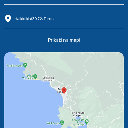
Halkidiki 630 72, Toroni
Prikaži na mapi