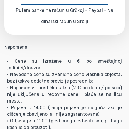
Putem banke na račun u Grčkoj - Paypal - Na
dinarski račun u Srbiji
Napomena
• Cene su izražene u € po smeštajnoj
jedinici/dnevno
• Navedene cene su zvanične cene vlasnika objekta,
bez ikakve dodatne provizije posrednika.
• Napomena: Turistička taksa (2 € po danu / po sobi)
nije uključena u redovne cene i plaća se na licu
mesta.
• Prijava u 14:00 (ranija prijava je moguća ako je
čišćenje obavljeno, ali nije zagarantovana).
• Odjava je u 11:00 (gosti mogu ostaviti svoj prtljag i
kasnije ga preuzeti).