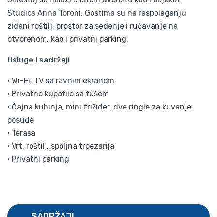
Studios Anna Toroni. Gostima su na raspolaganju
zidani roštilj, prostor za sedenje i ručavanje na
otvorenom, kao i privatni parking.
Usluge i sadržaji
• Wi-Fi, TV sa ravnim ekranom
• Privatno kupatilo sa tušem
• Čajna kuhinja, mini frižider, dve ringle za kuvanje,
posuđe
• Terasa
• Vrt, roštilj, spoljna trpezarija
• Privatni parking
SADRŽAJI