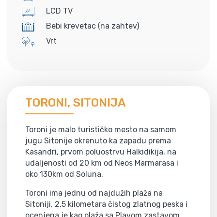
LCD TV
Bebi krevetac (na zahtev)
Vrt
TORONI, SITONIJA
Toroni je malo turističko mesto na samom
jugu Sitonije okrenuto ka zapadu prema
Kasandri, prvom poluostrvu Halkidikija, na
udaljenosti od 20 km od Neos Marmarasa i
oko 130km od Soluna.
Toroni ima jednu od najdužih plaža na
Sitoniji, 2,5 kilometara čistog zlatnog peska i
ocenjena je kao plaža sa Plavom zastavom.