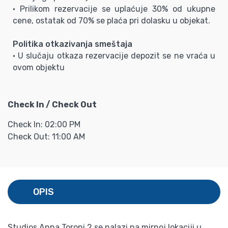
• Prilikom rezervacije se uplaćuje 30% od ukupne
cene, ostatak od 70% se plaća pri dolasku u objekat.
Politika otkazivanja smeštaja
• U slučaju otkaza rezervacije depozit se ne vraća u
ovom objektu
Check In / Check Out
Check In: 02:00 PM
Check Out: 11:00 AM
OPIS
Studios Anna Toroni 2 se nalazi na mirnoj lokaciji u