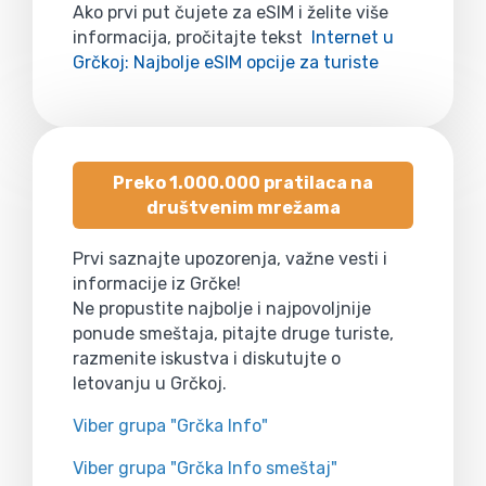
Ako prvi put čujete za eSIM i želite više
informacija, pročitajte tekst
Internet u
Grčkoj: Najbolje eSIM opcije za turiste
Preko 1.000.000 pratilaca na
društvenim mrežama
Prvi saznajte upozorenja, važne vesti i
informacije iz Grčke!
Ne propustite najbolje i najpovoljnije
ponude smeštaja, pitajte druge turiste,
razmenite iskustva i diskutujte o
letovanju u Grčkoj.
Viber grupa "Grčka Info"
Viber grupa "Grčka Info smeštaj"