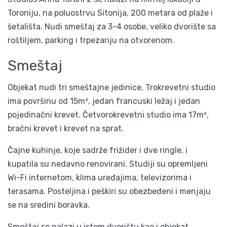
Toroniju, na poluostrvu Sitonija, 200 metara od plaže i
šetališta. Nudi smeštaj za 3-4 osobe, veliko dvorište sa
roštiljem, parking i trpezariju na otvorenom.
Smeštaj
Objekat nudi tri smeštajne jedinice. Trokrevetni studio
ima površinu od 15m², jedan francuski ležaj i jedan
pojedinačni krevet. Četvorokrevetni studio ima 17m²,
bračni krevet i krevet na sprat.
Čajne kuhinje, koje sadrže frižider i dve ringle, i
kupatila su nedavno renovirani. Studiji su opremljeni
Wi-Fi internetom, klima uređajima, televizorima i
terasama.
Posteljina i peškiri su obezbeđeni i menjaju
se na sredini boravka.
Smeštaj se nalazi u istom dvorištu kao i objekat