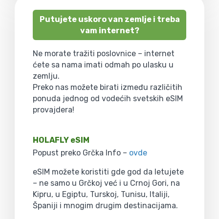
Putujete uskoro van zemlje i treba
vam internet?
Ne morate tražiti poslovnice – internet
ćete sa nama imati odmah po ulasku u
zemlju.
Preko nas možete birati između različitih
ponuda jednog od vodećih svetskih eSIM
provajdera!
HOLAFLY eSIM
Popust preko Grčka Info –
ovde
eSIM možete koristiti gde god da letujete
– ne samo u Grčkoj već i u Crnoj Gori, na
Kipru, u Egiptu, Turskoj, Tunisu, Italiji,
Španiji i mnogim drugim destinacijama.