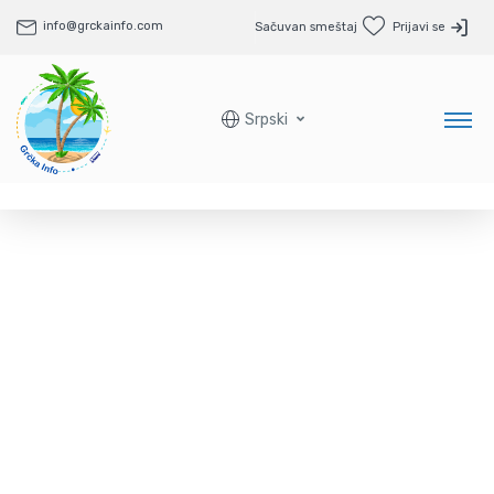
info@grckainfo.com
Sačuvan smeštaj
Prijavi se
Srpski