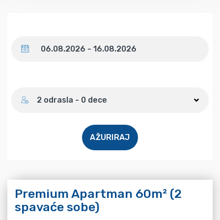
Datum
Broj gostiju
2 odrasla - 0 dece
AŽURIRAJ
Premium Apartman 60m² (2
spavaće sobe)