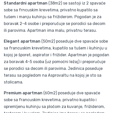
Standardni apartman
(38m2) se sastoji iz 2 spavaće
sobe sa frncuskim krevetima, privatno kupatilo sa
tušem i manju kuhinju sa frižiderom. Pogodan je za
boravak 2-4 osobe i preporučuje se porodici sa decom
ili parovima. Apartman ima malu, privatnu terasu.
Elegant apartman
(50m2) poseduje dve spavaće sobe
sa francuskim krevetima, kupatilo sa tušem i kuhinju u
kojoj je šporet, aspirator i frižider. Apartman je pogodan
za boravak 4-5 osoba (uz pomoćni ležaj) i preporučuje
se porodici sa decom ili parovima. Jedinica poseduje
terasu sa pogledom na Asprovaltu na kojoj je sto sa
stolicama.
Premium apartman
(60m2) poseduje dve spavaće
sobe sa francuskim krevetima, privatno kupatilo i
opremljenu kuhinju sa pločom za kuvanje, frižiderom,