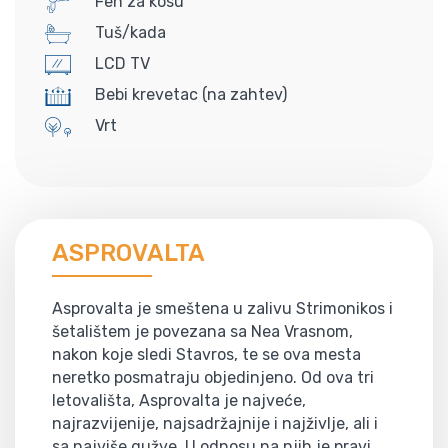
Fen za kosu
Tuš/kada
LCD TV
Bebi krevetac (na zahtev)
Vrt
ASPROVALTA
Asprovalta je smeštena u zalivu Strimonikos i
šetalištem je povezana sa Nea Vrasnom,
nakon koje sledi Stavros, te se ova mesta
neretko posmatraju objedinjeno. Od ova tri
letovališta, Asprovalta je najveće,
najrazvijenije, najsadržajnije i najživlje, ali i
sa najviše gužve. U odnosu na njih je pravi