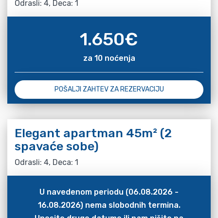
Odrasli: 4, Deca: 1
1.650
€
za 10 noćenja
POŠALJI ZAHTEV ZA REZERVACIJU
Elegant apartman 45m² (2
spavaće sobe)
Odrasli: 4, Deca: 1
U navedenom periodu (06.08.2026 -
16.08.2026) nema slobodnih termina.