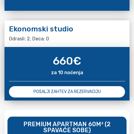
Ekonomski studio
Odrasli: 2, Deca: 0
660
€
za 10 noćenja
POŠALJI ZAHTEV ZA REZERVACIJU
PREMIUM APARTMAN 60M² (2
SPAVAĆE SOBE)