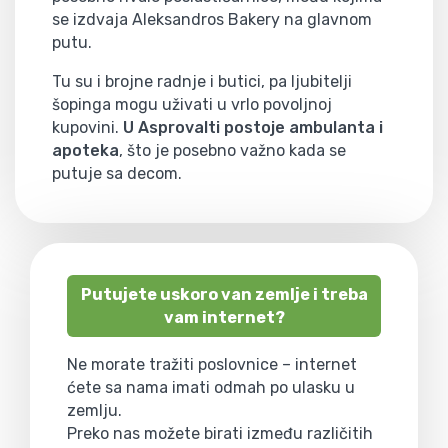
se izdvaja Aleksandros Bakery na glavnom
putu.
Tu su i brojne radnje i butici, pa ljubitelji
šopinga mogu uživati u vrlo povoljnoj
kupovini.
U Asprovalti postoje ambulanta i
apoteka
, što je posebno važno kada se
putuje sa decom.
Putujete uskoro van zemlje i treba
vam internet?
Ne morate tražiti poslovnice – internet
ćete sa nama imati odmah po ulasku u
zemlju.
Preko nas možete birati između različitih