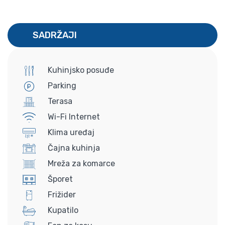
SADRŽAJI
Kuhinjsko posuđe
Parking
Terasa
Wi-Fi Internet
Klima uređaj
Čajna kuhinja
Mreža za komarce
Šporet
Frižider
Kupatilo