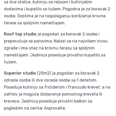
sa dve stolice, kuhinju sa rešoom i kuhinjskim
dodacima i kupatilo sa tušem. Pogodna je za boravak 2
osobe. Gostima je na raspolaganju korišćenje krovne
terase sa spoljnim nameštajem.
Roof top studio
je pogodan za boravak 2 osobe i
preporučuje se parovima. Nalazi se na najvišem nivou
zgrade i ima izlaz na krovnu terasu sa spoljnim
nameštajem. Jedinica poseduje privatno kupatilo sa
tušem.
Superior studio
(25m2) je pogodan za boravak 2
odrasle osobe ili dve osrasle osobe sa 1 detetom.
Poseduje kuhinju sa frićiderom i francuski krevet, a na
zahtev je moguće dodavanje pomoćnog kreveta ili
kreveca. Jedinica poseduje privatni balkon sa
pogledom na centar Asprovalte.