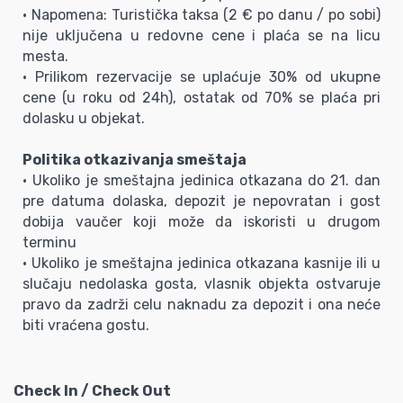
• Napomena: Turistička taksa (2 € po danu / po sobi)
nije uključena u redovne cene i plaća se na licu
mesta.
• Prilikom rezervacije se uplaćuje 30% od ukupne
cene (u roku od 24h), ostatak od 70% se plaća pri
dolasku u objekat.
Politika otkazivanja smeštaja
• Ukoliko je smeštajna jedinica otkazana do 21. dan
pre datuma dolaska, depozit je nepovratan i gost
dobija vaučer koji može da iskoristi u drugom
terminu
• Ukoliko je smeštajna jedinica otkazana kasnije ili u
slučaju nedolaska gosta, vlasnik objekta ostvaruje
pravo da zadrži celu naknadu za depozit i ona neće
biti vraćena gostu.
Check In / Check Out