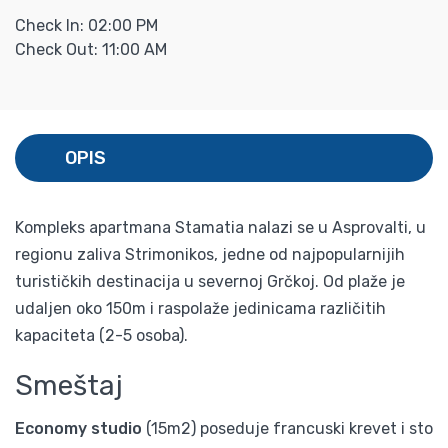
Check In: 02:00 PM
Check Out: 11:00 AM
OPIS
Kompleks apartmana Stamatia nalazi se u Asprovalti, u
regionu zaliva Strimonikos, jedne od najpopularnijih
turističkih destinacija u severnoj Grčkoj. Od plaže je
udaljen oko 150m i raspolaže jedinicama različitih
kapaciteta (2-5 osoba).
Smeštaj
Economy studio
(15m2) poseduje francuski krevet i sto