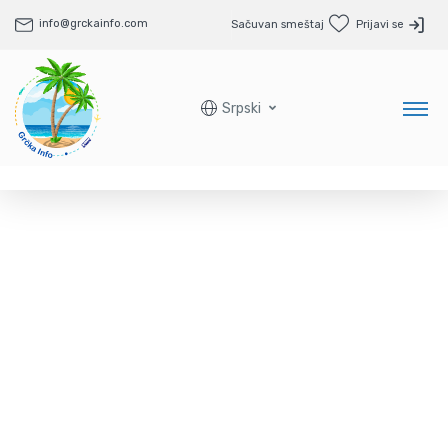
info@grckainfo.com
Sačuvan smeštaj
Prijavi se
Srpski