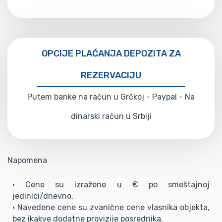
OPCIJE PLAĆANJA DEPOZITA ZA
REZERVACIJU
Putem banke na račun u Grčkoj - Paypal - Na
dinarski račun u Srbiji
Napomena
• Cene su izražene u € po smeštajnoj
jedinici/dnevno.
• Navedene cene su zvanične cene vlasnika objekta,
bez ikakve dodatne provizije posrednika.