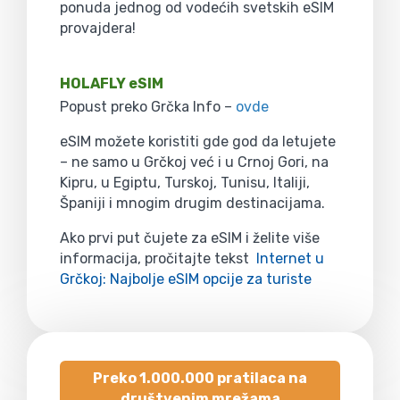
ponuda jednog od vodećih svetskih eSIM
provajdera!
HOLAFLY eSIM
Popust preko Grčka Info –
ovde
eSIM možete koristiti gde god da letujete
– ne samo u Grčkoj već i u Crnoj Gori, na
Kipru, u Egiptu, Turskoj, Tunisu, Italiji,
Španiji i mnogim drugim destinacijama.
Ako prvi put čujete za eSIM i želite više
informacija, pročitajte tekst
Internet u
Grčkoj: Najbolje eSIM opcije za turiste
Preko 1.000.000 pratilaca na
društvenim mrežama