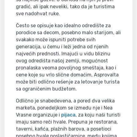
gradić, ali ipak neveliki, tako da je turistima
sve nadohvat ruke.
Često se opisuje kao idealno odredište za
porodice sa decom, posebno malo starijom, ali
svakako može ispuniti potrebe svih
generacija, u čemu i leži jedna od njenih
najvećih prednosti. Imajući u vidu blizinu
ovog odredišta našoj zemlji, mogućnost
pronalaska veoma povoljnog smeštaja, kao i
cene koje su vrlo slične domaćim, Asprovalta
može biti odlično rešenje za letovanje turista
sa ograničenim budžetom.
Odlično je snabedevena, a pored dva velika
marketa, ponedeljkom se između nje i Nea
Vrasne organizuje i
pijaca
, za koju naši turisti
imaju samo reči hvale. Prepuna je restorana,
taverni, kafića, plažnih barova, a posetioci
posebno hvale poslastičarnice, među kojima