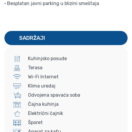
• Besplatan javni parking u blizini smeštaja
SADRŽAJI
Kuhinjsko posuđe
Terasa
Wi-Fi Internet
Klima uređaj
Odvojena spavaća soba
Čajna kuhinja
Električni čajnik
Šporet
Aparat za kafu