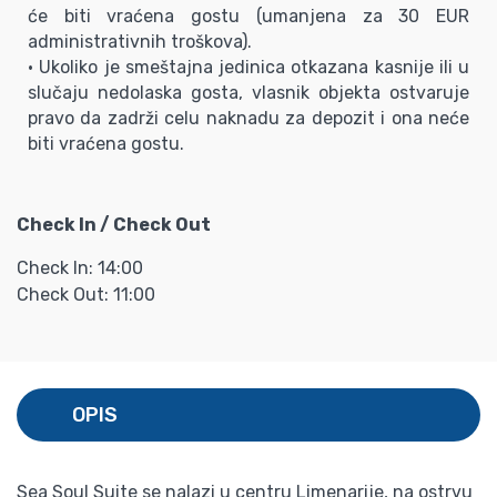
će biti vraćena gostu (umanjena za 30 EUR
administrativnih troškova).
• Ukoliko je smeštajna jedinica otkazana kasnije ili u
slučaju nedolaska gosta, vlasnik objekta ostvaruje
pravo da zadrži celu naknadu za depozit i ona neće
biti vraćena gostu.
Check In / Check Out
Check In: 14:00
Check Out: 11:00
OPIS
Sea Soul Suite se nalazi u centru Limenarije, na ostrvu