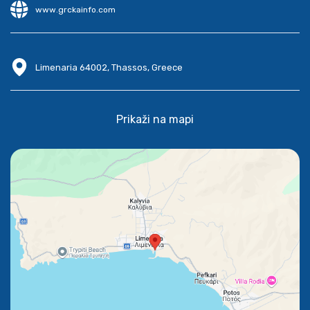
www.grckainfo.com
Limenaria 64002, Thassos, Greece
Prikaži na mapi