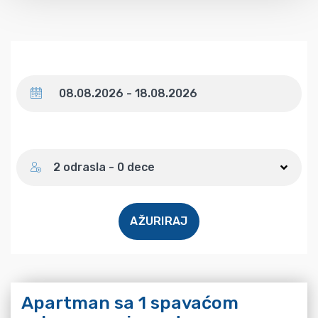
Datum
Broj gostiju
2 odrasla - 0 dece
AŽURIRAJ
Apartman sa 1 spavaćom