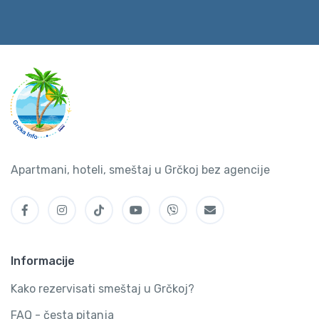
Apartmani, hoteli, smeštaj u Grčkoj bez agencije
Informacije
Kako rezervisati smeštaj u Grčkoj?
FAQ - česta pitanja