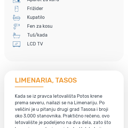
Frižider
Kupatilo
Fen za kosu
Tuš/kada
LCD TV
LIMENARIA, TASOS
Kada se iz pravca letovališta Potos krene
prema severu, nailazi se na Limenariju. Po
veličini je u pitanju drugi grad Tasosa i broji
oko 3.000 stanovnika. Praktično rečeno, ovo
letovalište je podeljeno na dva dela, zato što