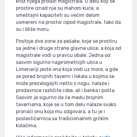
kroz njega prolazi magistrala. U delu koji se
prostire iznad nje su mahom kuće, a
smeštajni kapaciteti su većim delom
usmereni na prostor ispod magistrale, tako da
su i bliže moru.
Postoje dve zone za pešake, koje se prostiru
sa jedne i druge strane glavne ulice, a koja od
magistrale vodi u pravcu obale. Jedna od
sasvim sigurno najprometnijih ulica u
Limenariji jeste ona koja vodi uz more, a gde
se pored brojnih taverni i lokala u kojima se
može prezalogajiti nešto s nogu, nalaze i
prodavnice različite robe, ali i banka i pošta.
Sasvim je sigurno da će među brojnim
tavernama, koje se u tom delu nalaze svako
pronaći onu koja mu odgovara, a tu je i
poslastičarnica sa tradicionalnim grčkim
kolačima.