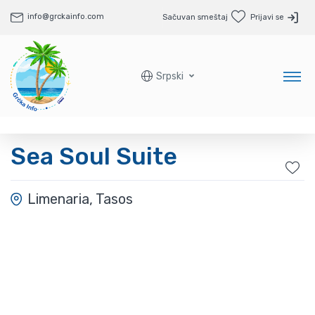
info@grckainfo.com
Sačuvan smeštaj
Prijavi se
Srpski
Sea Soul Suite
Limenaria, Tasos