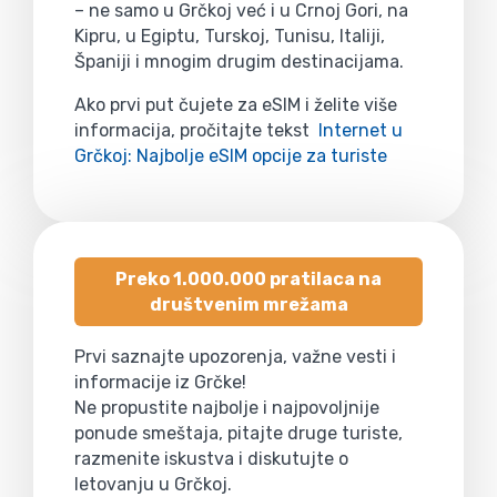
– ne samo u Grčkoj već i u Crnoj Gori, na
Kipru, u Egiptu, Turskoj, Tunisu, Italiji,
Španiji i mnogim drugim destinacijama.
Ako prvi put čujete za eSIM i želite više
informacija, pročitajte tekst
Internet u
Grčkoj: Najbolje eSIM opcije za turiste
Preko 1.000.000 pratilaca na
društvenim mrežama
Prvi saznajte upozorenja, važne vesti i
informacije iz Grčke!
Ne propustite najbolje i najpovoljnije
ponude smeštaja, pitajte druge turiste,
razmenite iskustva i diskutujte o
letovanju u Grčkoj.