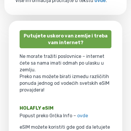
Više informacija pročitajte u tekstu
ovde
.
Putujete uskoro van zemlje i treba
vam internet?
Ne morate tražiti poslovnice – internet
ćete sa nama imati odmah po ulasku u
zemlju.
Preko nas možete birati između različitih
ponuda jednog od vodećih svetskih eSIM
provajdera!
HOLAFLY eSIM
Popust preko Grčka Info –
ovde
eSIM možete koristiti gde god da letujete