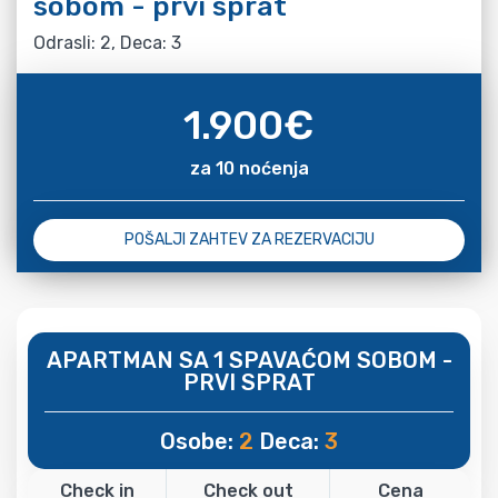
sobom - prvi sprat
Odrasli: 2, Deca: 3
1.900
€
za 10 noćenja
POŠALJI ZAHTEV ZA REZERVACIJU
APARTMAN SA 1 SPAVAĆOM SOBOM -
PRVI SPRAT
Osobe:
2
Deca:
3
Check in
Check out
Cena