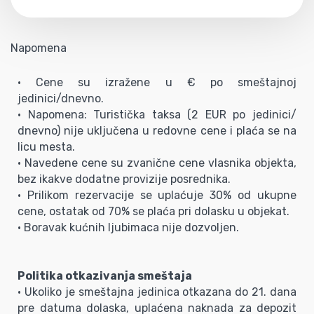
Napomena
• Cene su izražene u € po smeštajnoj
jedinici/dnevno.
• Napomena: Turistička taksa (2 EUR po jedinici/
dnevno) nije uključena u redovne cene i plaća se na
licu mesta.
• Navedene cene su zvanične cene vlasnika objekta,
bez ikakve dodatne provizije posrednika.
• Prilikom rezervacije se uplaćuje 30% od ukupne
cene, ostatak od 70% se plaća pri dolasku u objekat.
• Boravak kućnih ljubimaca nije dozvoljen.
Politika otkazivanja smeštaja
• Ukoliko je smeštajna jedinica otkazana do 21. dana
pre datuma dolaska, uplaćena naknada za depozit