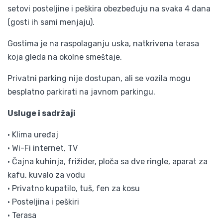
setovi posteljine i peškira obezbeđuju na svaka 4 dana
(gosti ih sami menjaju).
Gostima je na raspolaganju uska, natkrivena terasa
koja gleda na okolne smeštaje.
Privatni parking nije dostupan, ali se vozila mogu
besplatno parkirati na javnom parkingu.
Usluge i sadržaji
• Klima uređaj
• Wi-Fi internet, TV
• Čajna kuhinja, frižider, ploča sa dve ringle, aparat za
kafu, kuvalo za vodu
• Privatno kupatilo, tuš, fen za kosu
• Posteljina i peškiri
• Terasa