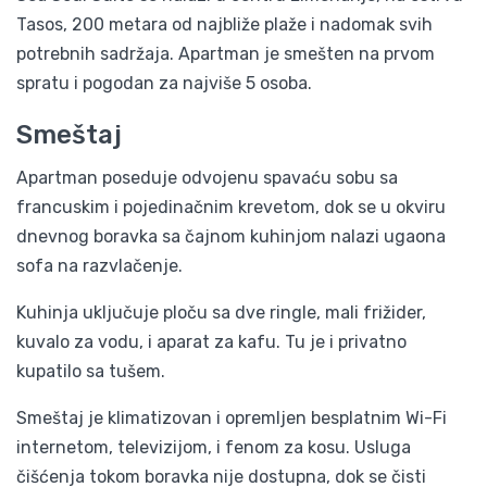
Tasos, 200 metara od najbliže plaže i nadomak svih
potrebnih sadržaja. Apartman je smešten na prvom
spratu i pogodan za najviše 5 osoba.
Smeštaj
Apartman poseduje odvojenu spavaću sobu sa
francuskim i pojedinačnim krevetom, dok se u okviru
dnevnog boravka sa čajnom kuhinjom nalazi ugaona
sofa na razvlačenje.
Kuhinja uključuje ploču sa dve ringle, mali frižider,
kuvalo za vodu, i aparat za kafu. Tu je i privatno
kupatilo sa tušem.
Smeštaj je klimatizovan i opremljen besplatnim Wi-Fi
internetom, televizijom, i fenom za kosu. Usluga
čišćenja tokom boravka nije dostupna, dok se čisti