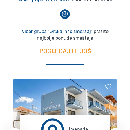
Viber grupa "Grčka Info smeštaj"
pratite
najbolje ponude smeštaja
POGLEDAJTE JOŠ
Limenaria,