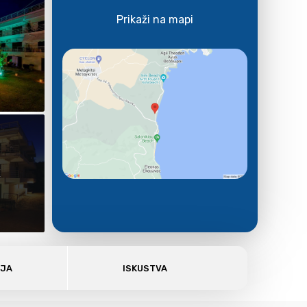
Prikaži na mapi
E
AJA
ISKUSTVA