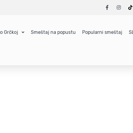
 o Grčkoj
Smeštaj na popustu
Popularni smeštaj
S