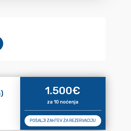
1.500
€
a)
za 10 noćenja
POŠALJI ZAHTEV ZA REZERVACIJU