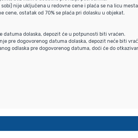
sobi) nije uključena u redovne cene i plaća se na licu mesta
ne cene, ostatak od 70% se plaća pri dolasku u objekat.
re datuma dolaska, depozit će u potpunosti biti vraćen.
anje pre dogovorenog datuma dolaska, depozit neće biti vrac
 ranog odlaska pre dogovorenog datuma, doći će do otkaziva