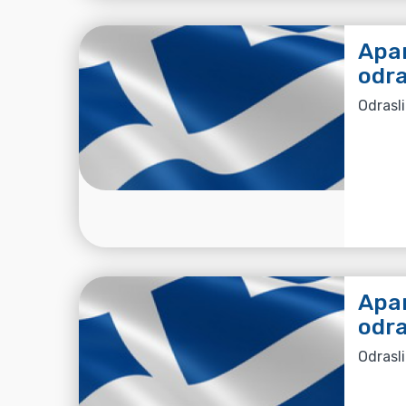
Apar
odra
Odrasli
Apar
odra
Odrasli