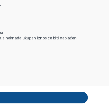
.
́en.
nja naknada ukupan iznos će biti naplaćen.