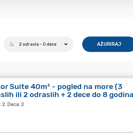
Broj gostiju
AŽURIRAJ
2 odrasla - 0 dece
or Suite 40m² - pogled na more (3
slih ili 2 odraslih + 2 dece do 8 godin
: 2, Deca: 2