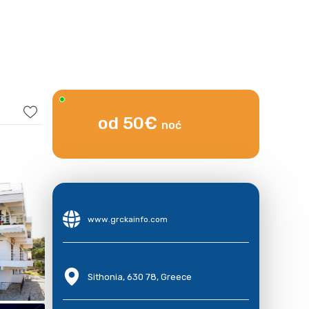
od 50€
noć
www.grckainfo.com
Sithonia, 630 78, Greece