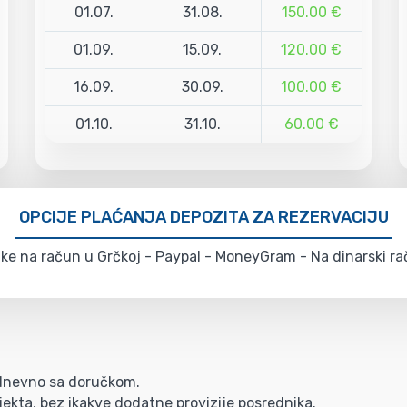
01.07.
31.08.
150.00 €
01.09.
15.09.
120.00 €
16.09.
30.09.
100.00 €
01.10.
31.10.
60.00 €
OPCIJE PLAĆANJA DEPOZITA ZA REZERVACIJU
e na račun u Grčkoj - Paypal - MoneyGram - Na dinarski rač
/dnevno sa doručkom.
ekta, bez ikakve dodatne provizije posrednika.