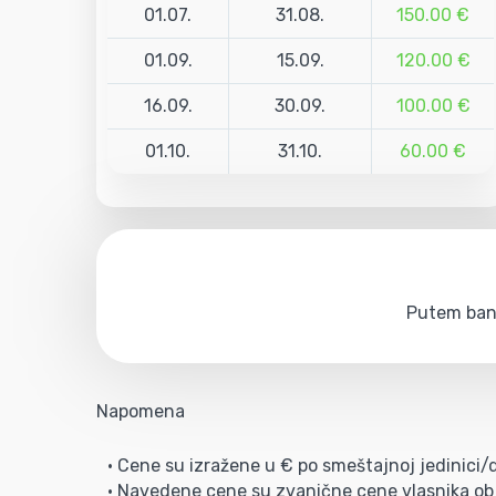
01.07.
31.08.
150.00 €
01.09.
15.09.
120.00 €
16.09.
30.09.
100.00 €
01.10.
31.10.
60.00 €
Putem bank
Napomena
• Cene su izražene u € po smeštajnoj jedinici
• Navedene cene su zvanične cene vlasnika obj