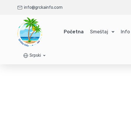
info@grckainfo.com
Početna
Smeštaj
Info
Srpski