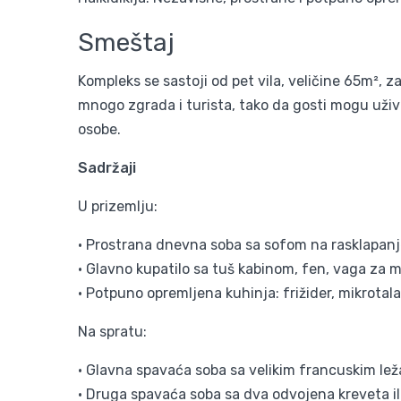
Smeštaj
Kompleks se sastoji od pet vila, veličine 65m²,
mnogo zgrada i turista, tako da gosti mogu uživa
osobe.
Sadržaji
U prizemlju:
• Prostrana dnevna soba sa sofom na rasklapanje
• Glavno kupatilo sa tuš kabinom, fen, vaga za m
• Potpuno opremljena kuhinja: frižider, mikrotalas
Na spratu:
• Glavna spavaća soba sa velikim francuskim le
• Druga spavaća soba sa dva odvojena kreveta i