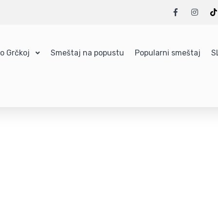
 o Grčkoj
Smeštaj na popustu
Popularni smeštaj
S