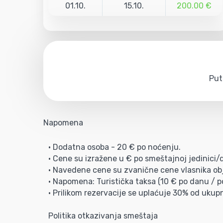
01.10.
15.10.
200.00 €
Put
Napomena
• Dodatna osoba - 20 € po noćenju.
• Cene su izražene u € po smeštajnoj jedinici
• Navedene cene su zvanične cene vlasnika obj
• Napomena: Turistička taksa (10 € po danu / po
• Prilikom rezervacije se uplaćuje 30% od ukup
Politika otkazivanja smeštaja