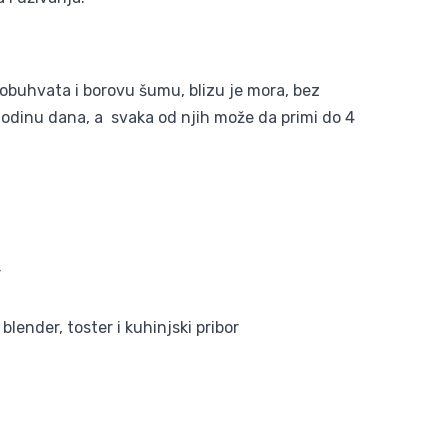
 obuhvata i borovu šumu, blizu je mora, bez
 godinu dana, a svaka od njih može da primi do 4
r
blender, toster i kuhinjski pribor