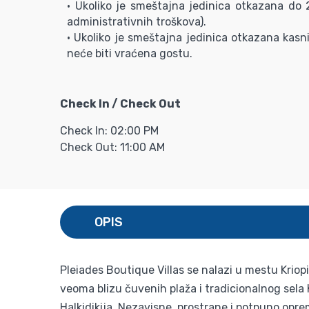
• Ukoliko je smeštajna jedinica otkazana do
administrativnih troškova).
• Ukoliko je smeštajna jedinica otkazana kasni
neće biti vraćena gostu.
Check In / Check Out
Check In: 02:00 PM
Check Out: 11:00 AM
OPIS
Pleiades Boutique Villas se nalazi u mestu Kriopi
veoma blizu čuvenih plaža i tradicionalnog sela K
Halkidikija. Nezavisne, prostrane i potpuno opr