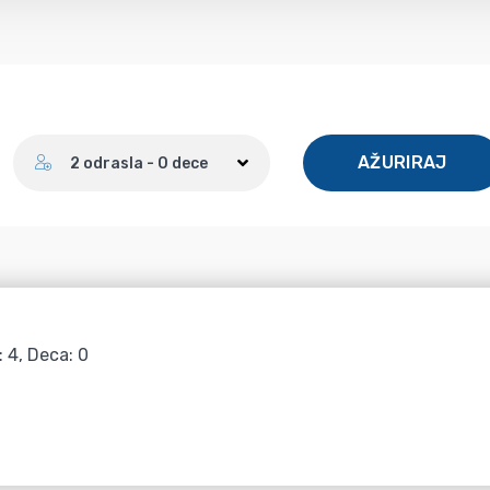
Broj gostiju
AŽURIRAJ
2 odrasla - 0 dece
: 4, Deca: 0