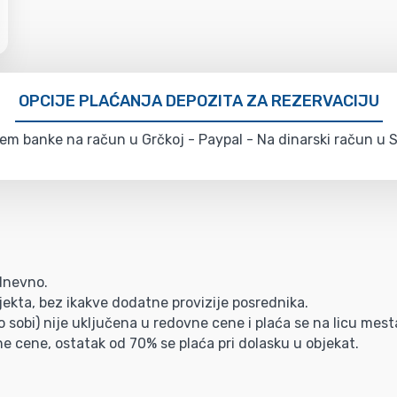
OPCIJE PLAĆANJA DEPOZITA ZA REZERVACIJU
em banke na račun u Grčkoj - Paypal - Na dinarski račun u Sr
/dnevno.
ekta, bez ikakve dodatne provizije posrednika.
 sobi) nije uključena u redovne cene i plaća se na licu mest
ne cene, ostatak od 70% se plaća pri dolasku u objekat.