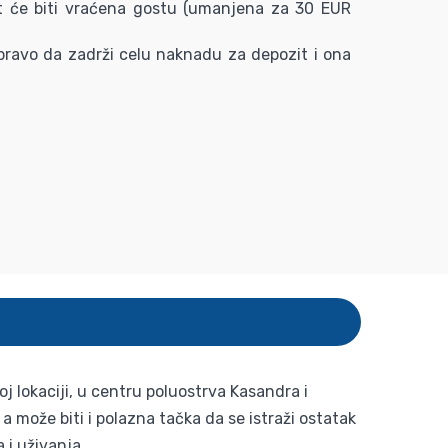
t će biti vraćena gostu (umanjena za 30 EUR
e pravo da zadrži celu naknadu za depozit i ona
j lokaciji, u centru poluostrva Kasandra i
a može biti i polazna tačka da se istraži ostatak
 i uživanja.