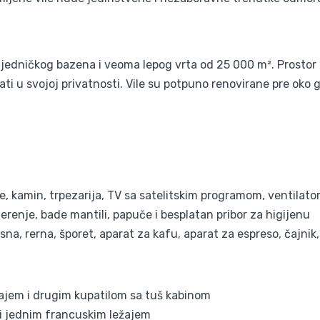
 zajedničkog bazena i veoma lepog vrta od 25 000 m². Prostor
ti u svojoj privatnosti. Vile su potpuno renovirane pre oko
, kamin, trpezarija, TV sa satelitskim programom, ventilato
erenje, bade mantili, papuče i besplatan pribor za higijenu
na, rerna, šporet, aparat za kafu, aparat za espreso, čajnik, 
žajem i drugim kupatilom sa tuš kabinom
li jednim francuskim ležajem