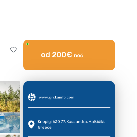
od 200€
noć
www.grckainfo.com
Kriopigi 630 77, Kassandra, Halkidiki,
Greece