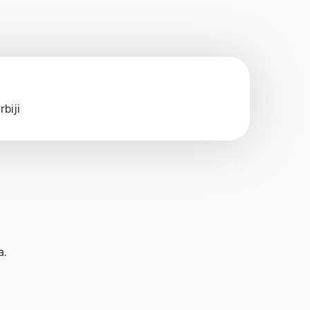
biji
a.