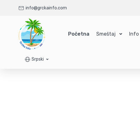
info@grckainfo.com
Početna
Smeštaj
Info
Srpski