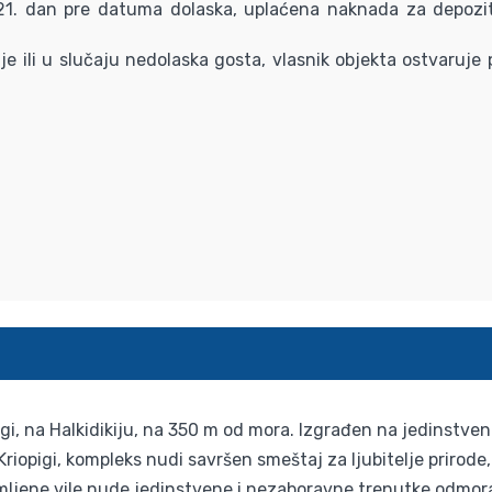
 21. dan pre datuma dolaska, uplaćena naknada za depozi
je ili u slučaju nedolaska gosta, vlasnik objekta ostvaruj
gi, na Halkidikiju, na 350 m od mora. Izgrađen na jedinstveno
riopigi, kompleks nudi savršen smeštaj za ljubitelje prirode, 
emljene vile nude jedinstvene i nezaboravne trenutke odmora