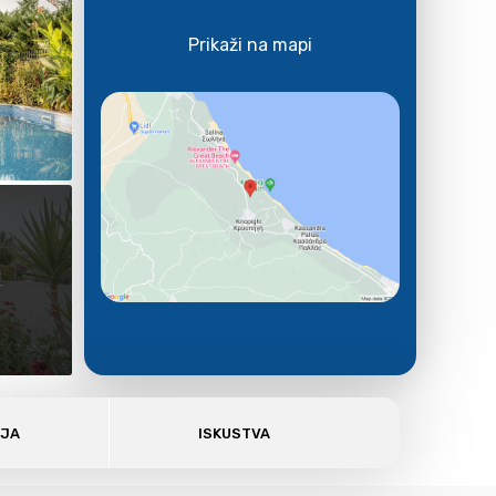
Prikaži na mapi
E
AJA
ISKUSTVA