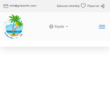
info@grckainfo.com
Sačuvan smeštaj
Prijavi se
Srpski