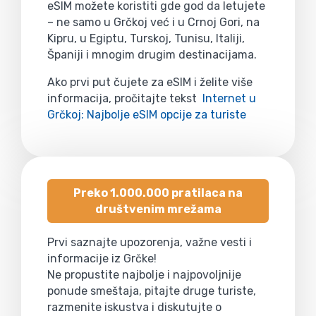
eSIM možete koristiti gde god da letujete
– ne samo u Grčkoj već i u Crnoj Gori, na
Kipru, u Egiptu, Turskoj, Tunisu, Italiji,
Španiji i mnogim drugim destinacijama.
Ako prvi put čujete za eSIM i želite više
informacija, pročitajte tekst
Internet u
Grčkoj: Najbolje eSIM opcije za turiste
Preko 1.000.000 pratilaca na
društvenim mrežama
Prvi saznajte upozorenja, važne vesti i
informacije iz Grčke!
Ne propustite najbolje i najpovoljnije
ponude smeštaja, pitajte druge turiste,
razmenite iskustva i diskutujte o