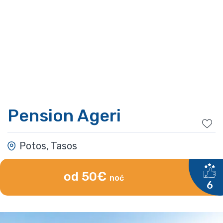
Pension Ageri
Potos, Tasos
od 50€
noć
6