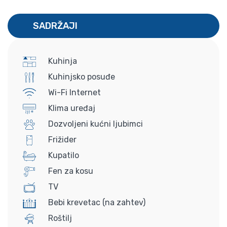
SADRŽAJI
Kuhinja
Kuhinjsko posuđe
Wi-Fi Internet
Klima uređaj
Dozvoljeni kućni ljubimci
Frižider
Kupatilo
Fen za kosu
TV
Bebi krevetac (na zahtev)
Roštilj