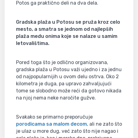
Potos ga praktično deli na dva dela.
Gradska plaža u Potosu se pruža kroz celo
mesto, a smatra se jednom od najlepših
plaža među onima koje se nalaze u samim
letovalištima.
Pored toga što je odlično organizovana,
gradska plaža u Potosu važi ujedno i za jednu
od najpopularnijih u ovom delu ostrva. Oko 2
kilometra je duga, pa upravo zahvaljujući
tome se slobodno može reći da gotovo nikada
na njoj nema neke naročite gužve.
Svakako se primarno preporučuje
porodicama sa malom decom
, ali ne zato što
je ulaz u more dug, već zato što nije nagao i