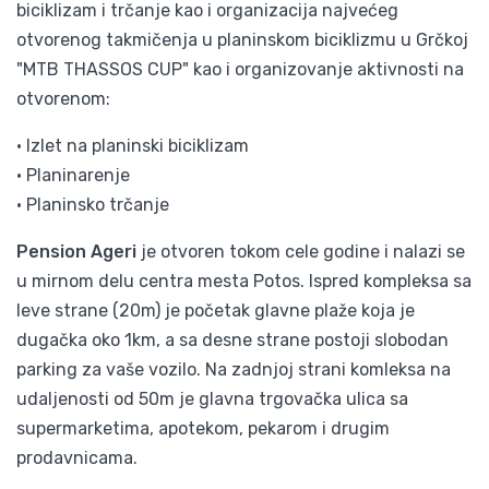
biciklizam i trčanje kao i organizacija najvećeg
otvorenog takmičenja u planinskom biciklizmu u Grčkoj
"MTB THASSOS CUP" kao i organizovanje aktivnosti na
otvorenom:
• Izlet na planinski biciklizam
• Planinarenje
• Planinsko trčanje
Pension Ageri
je otvoren tokom cele godine i nalazi se
u mirnom delu centra mesta Potos. Ispred kompleksa sa
leve strane (20m) je početak glavne plaže koja je
dugačka oko 1km, a sa desne strane postoji slobodan
parking za vaše vozilo. Na zadnjoj strani komleksa na
udaljenosti od 50m je glavna trgovačka ulica sa
supermarketima, apotekom, pekarom i drugim
prodavnicama.