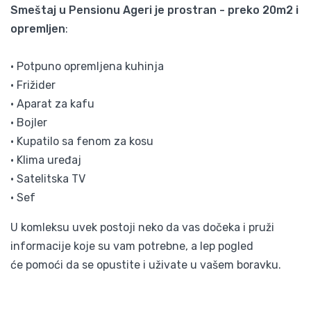
Smeštaj u Pensionu Ageri je prostran - preko 20m2 i
opremljen
:
• Potpuno opremljena kuhinja
• Frižider
• Aparat za kafu
• Bojler
• Kupatilo sa fenom za kosu
• Klima uređaj
• Satelitska TV
• Sef
U komleksu uvek postoji neko da vas dočeka i pruži
informacije koje su vam potrebne, a lep pogled
će pomoći da se opustite i uživate u vašem boravku.