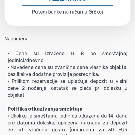
Putem banke na račun u Grčkoj
Napomena
• Cene su izražene u € po smeštajnoj
jedinici/dnevno.
• Navedene cene su zvanične cene vlasnika objekta,
bez ikakve dodatne provizije posrednika.
• Prilikom rezervacije se uplaćuje depozit u visini
cene 2 noćenja, ostatak se plaća pri dolasku u
objekat.
Politika otkazivanja smeštaja
• Ukoliko je smeštajna jedinica otkazana do 14. dana
pre datuma dolaska, uplaćena naknada za depozit
će biti vraćena gostu (umanjena za 30 EUR