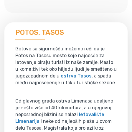
POTOS, TASOS
Gotovo sa sigurnošću možemo reći da je
Potos na Tasosu mesto koje najčešće za
letovanje biraju turisti iz naše zemlje. Mesto
u kome živi tek oko hiljadu ljudi je smešteno u
jugozapadnom delu
ostrva Tasos
, a spada
među najposećenije u toku turističke sezone.
Od glavnog grada ostrva Limenasa udaljeno
je nešto više od 40 kilometara, a u njegovoj
neposrednoj blizini se nalazi
letovalište
Limenarija
i neke od najlepših plaža u ovom
delu Tasosa. Magistrala koja prolazi kroz