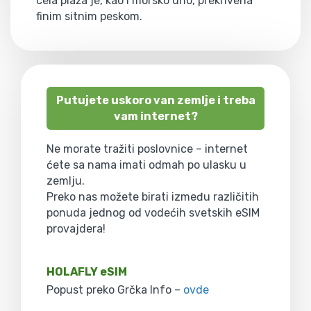
cela plaža je, kao i morsko dno, prekrivena
finim sitnim peskom.
Putujete uskoro van zemlje i treba
vam internet?
Ne morate tražiti poslovnice – internet
ćete sa nama imati odmah po ulasku u
zemlju.
Preko nas možete birati između različitih
ponuda jednog od vodećih svetskih eSIM
provajdera!
HOLAFLY eSIM
Popust preko Grčka Info –
ovde