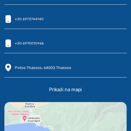
+30 6973744140
+30 6970015966
Potos Thassos, 64002 Thassos
Prikaži na mapi