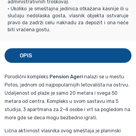
administrativnih troškova).
• Ukoliko je smeštajna jedinica otkazana kasnije ili u
slučaju nedolaska gosta, vlasnik objekta ostvaruje
pravo da zadrži celu naknadu za depozit i ona neće
biti vraćena gostu.
OPIS
Porodični kompleks
Pension Ageri
nalazi se u mestu
Potos, jednom od najpopularnijih letovališta na ostrvu.
Udaljenost od plaže je samo 20 metara i svega 50
metara od centra. Kompleks u svom sastavu ima 5
studija, 3 apartmana za 2-4 osobe i vrt sa pogledom na
more gde se deca mogu bezbedno igrati.
Lična aktivnost vlasnika ovog smeštaja je planinski