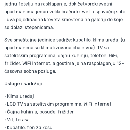
jednu fotelju na rasklapanje, dok četvorokrevetni
apartman ima jedan veliki bračni krevet u spavaćoj sobi
i dva pojedinačna kreveta smeštena na galeriji do koje
se dolazi stepenicama.
Sve smeštajne jedinice sadrže: kupatilo, klima uređaj (u
apartmanima su klimatizovana oba nivoa), TV sa
satelitskim programima, čajnu kuhinju, telefon, HiFi,
frižider, WiFi internet, a gostima je na raspolaganju 12-
časovna sobna posluga.
Usluge i sadržaji
• Klima uređaj
• LCD TV sa satelitskim programima, WiFi internet
• Čajna kuhinja, posuđe, frižider
• Vrt, terasa
• Kupatilo, fen za kosu