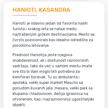
HANIOTI, KASANDRA
Hanioti je odavno jedan od favorita naših
turista i svakog leta se nalazi među
najtraženijim grčkim destinacijama. Mesto se
čvrsto pozicioniralo kao idealno odredište za
porodično letovanje.
Prednost Haniotija jeste njegova
snabdevenost, ali i dostunost raznovrsnih
sadržaja, tako da već u samom mestu imate
sve što bi Vam moglo biti potrebno za
komforan boravak. Tu su ambulanta i
apoteka, veliki super market Masutis sa
ponudom kuvanih jela, mesara, veliki park sa
klupama i hladovinom, dečija igraonica na
otvorenom, kao i najraznovrsniji ugostiteljski
objekti.