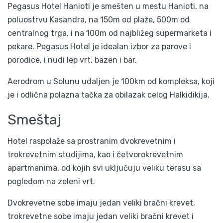
Pegasus Hotel Hanioti je smešten u mestu Hanioti, na
poluostrvu Kasandra, na 150m od plaže, 500m od
centralnog trga, i na 100m od najbližeg supermarketa i
pekare. Pegasus Hotel je idealan izbor za parove i
porodice, i nudi lep vrt, bazen i bar.
Aerodrom u Solunu udaljen je 100km od kompleksa, koji
je i odlična polazna tačka za obilazak celog Halkidikija.
Smeštaj
Hotel raspolaže sa prostranim dvokrevetnim i
trokrevetnim studijima, kao i četvorokrevetnim
apartmanima, od kojih svi uključuju veliku terasu sa
pogledom na zeleni vrt.
Dvokrevetne sobe imaju jedan veliki bračni krevet,
trokrevetne sobe imaju jedan veliki bračni krevet i