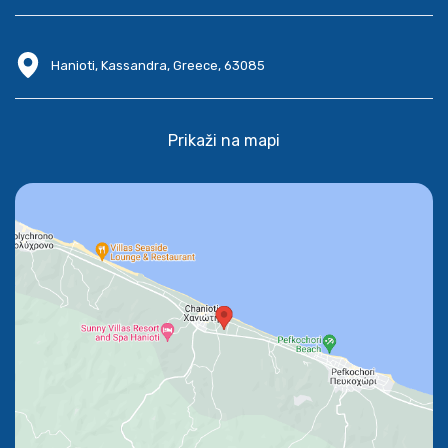
Hanioti, Kassandra, Greece, 63085
Prikaži na mapi