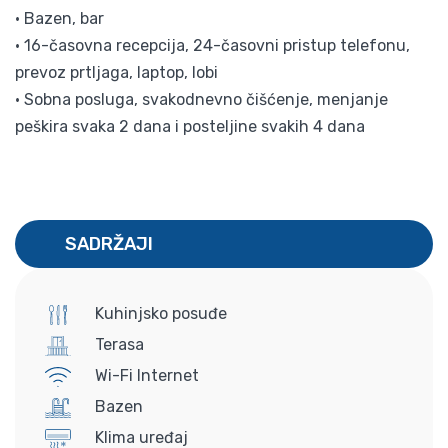
• Bazen, bar
• 16-časovna recepcija, 24-časovni pristup telefonu,
prevoz prtljaga, laptop, lobi
• Sobna posluga, svakodnevno čišćenje, menjanje
peškira svaka 2 dana i posteljine svakih 4 dana
SADRŽAJI
Kuhinjsko posuđe
Terasa
Wi-Fi Internet
Bazen
Klima uređaj