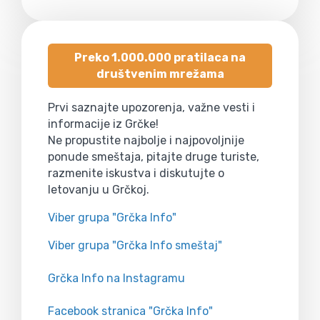
Preko 1.000.000 pratilaca na
društvenim mrežama
Prvi saznajte upozorenja, važne vesti i
informacije iz Grčke!
Ne propustite najbolje i najpovoljnije
ponude smeštaja, pitajte druge turiste,
razmenite iskustva i diskutujte o
letovanju u Grčkoj.
Viber grupa "Grčka Info"
Viber grupa "Grčka Info smeštaj"
Grčka Info na Instagramu
Facebook stranica "Grčka Info"