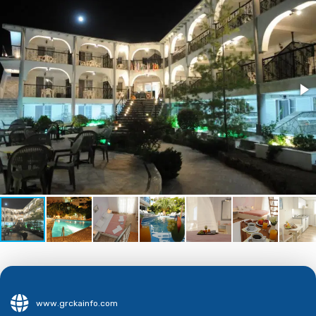
www.grckainfo.com