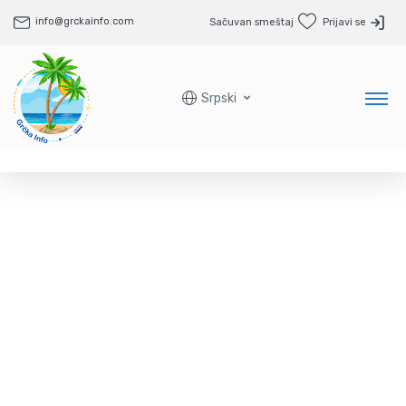
info@grckainfo.com
Sačuvan smeštaj
Prijavi se
Srpski