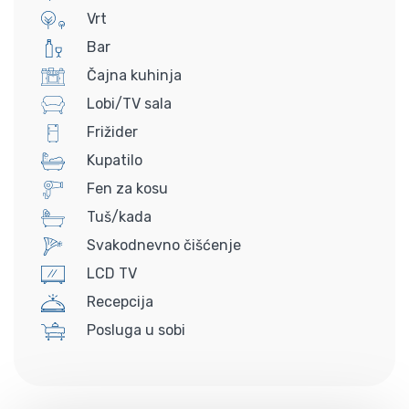
Vrt
Bar
Čajna kuhinja
Lobi/TV sala
Frižider
Kupatilo
Fen za kosu
Tuš/kada
Svakodnevno čišćenje
LCD TV
Recepcija
Posluga u sobi