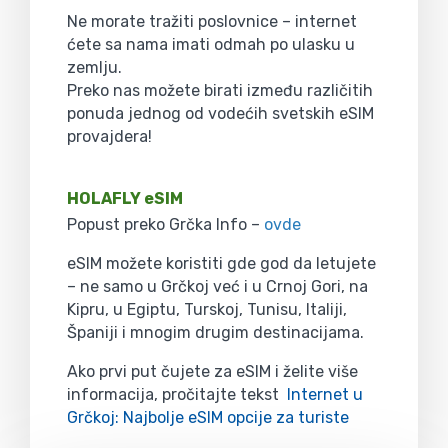
Ne morate tražiti poslovnice – internet
ćete sa nama imati odmah po ulasku u
zemlju.
Preko nas možete birati između različitih
ponuda jednog od vodećih svetskih eSIM
provajdera!
HOLAFLY eSIM
Popust preko Grčka Info –
ovde
eSIM možete koristiti gde god da letujete
– ne samo u Grčkoj već i u Crnoj Gori, na
Kipru, u Egiptu, Turskoj, Tunisu, Italiji,
Španiji i mnogim drugim destinacijama.
Ako prvi put čujete za eSIM i želite više
informacija, pročitajte tekst
Internet u
Grčkoj: Najbolje eSIM opcije za turiste