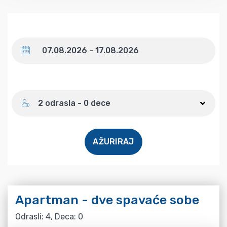
Datum
Broj gostiju
2 odrasla - 0 dece
AŽURIRAJ
Apartman - dve spavaće sobe
Odrasli: 4, Deca: 0