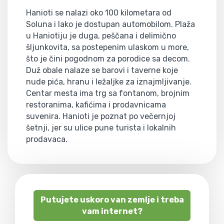
Hanioti se nalazi oko 100 kilometara od
Soluna i lako je dostupan automobilom. Plaža
u Haniotiju je duga, peščana i delimično
šljunkovita, sa postepenim ulaskom u more,
što je čini pogodnom za porodice sa decom.
Duž obale nalaze se barovi i taverne koje
nude pića, hranu i ležaljke za iznajmljivanje.
Centar mesta ima trg sa fontanom, brojnim
restoranima, kafićima i prodavnicama
suvenira. Hanioti je poznat po večernjoj
šetnji, jer su ulice pune turista i lokalnih
prodavaca.
Putujete uskoro van zemlje i treba
vam internet?