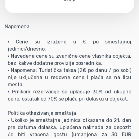
Napomena
• Cene su izražene u € po smeštajnoj
jedinici/dnevno.
• Navedene cene su zvanične cene vlasnika objekta,
bez ikakve dodatne provizije posrednika.
• Napomena: Turistička taksa (2€ po danu / po sobi)
nije uključena u redovne cene i plaća se na licu
mesta.
• Prilikom rezervacije se uplaćuje 30% od ukupne
cene, ostatak od 70% se plaća pri dolasku u objekat.
Politika otkazivanja smeštaja
• Ukoliko je smeštajna jedinica otkazana do 21. dan
pre datuma dolaska, uplaćena naknada za depozit
će biti vraćena gostu (umanjena za 30 EUR