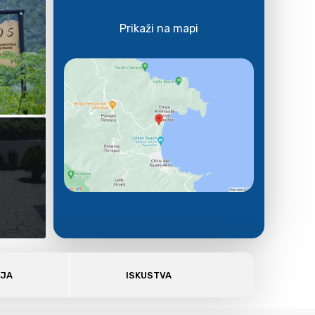
Prikaži na mapi
E
AJA
ISKUSTVA