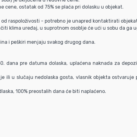
ne cene, ostatak od 75% se plaća pri dolasku u objekat.
 od raspoloživosti - potrebno je unapred kontaktirati obje
učiti klima uređaj, u suprotnom osoblje će ući u sobu da ga u
ljina i peškiri menjaju svakog drugog dana.
 30. dana pre datuma dolaska, uplaćena naknada za depozi
je ili u slučaju nedolaska gosta, vlasnik objekta ostvaruj
laska, 100% preostalih dana će biti naplaćeno.