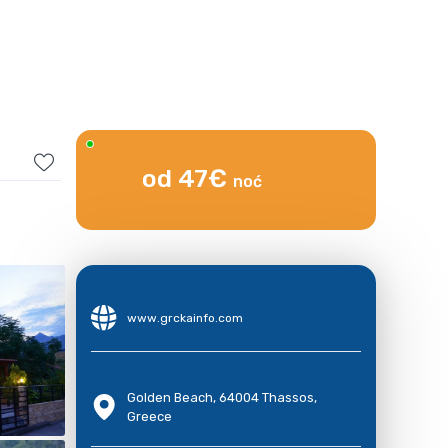
od 47€
noć
www.grckainfo.com
Golden Beach, 64004 Thassos,
Greece