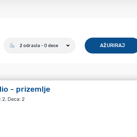
Broj gostiju
AŽURIRAJ
2 odrasla - 0 dece
io - prizemlje
: 2, Deca: 2