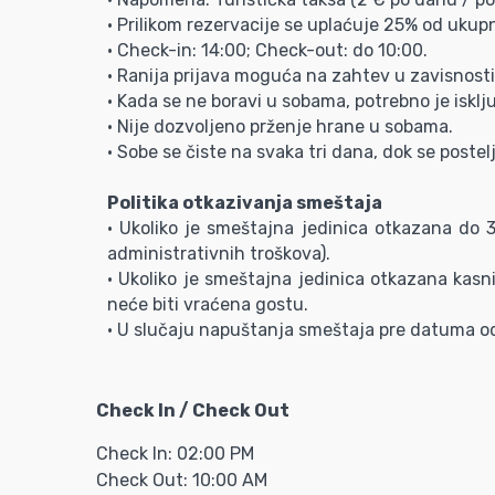
• Prilikom rezervacije se uplaćuje 25% od ukup
• Check-in: 14:00; Check-out: do 10:00.
• Ranija prijava moguća na zahtev u zavisnosti
• Kada se ne boravi u sobama, potrebno je isklj
• Nije dozvoljeno prženje hrane u sobama.
• Sobe se čiste na svaka tri dana, dok se poste
Politika otkazivanja smeštaja
• Ukoliko je smeštajna jedinica otkazana do
administrativnih troškova).
• Ukoliko je smeštajna jedinica otkazana kasni
neće biti vraćena gostu.
• U slučaju napuštanja smeštaja pre datuma od
Check In / Check Out
Check In: 02:00 PM
Check Out: 10:00 AM