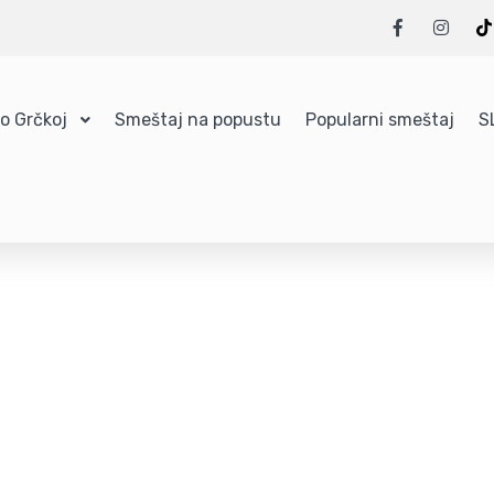
 o Grčkoj
Smeštaj na popustu
Popularni smeštaj
S