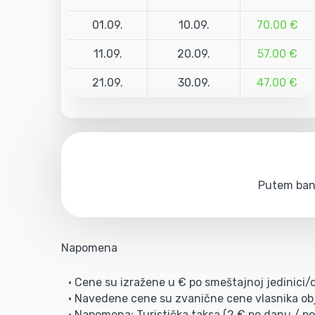
01.09.
10.09.
70.00 €
11.09.
20.09.
57.00 €
21.09.
30.09.
47.00 €
Putem bank
Napomena
• Cene su izražene u € po smeštajnoj jedinici
• Navedene cene su zvanične cene vlasnika obj
• Napomena: Turistička taksa (2 € po danu / po