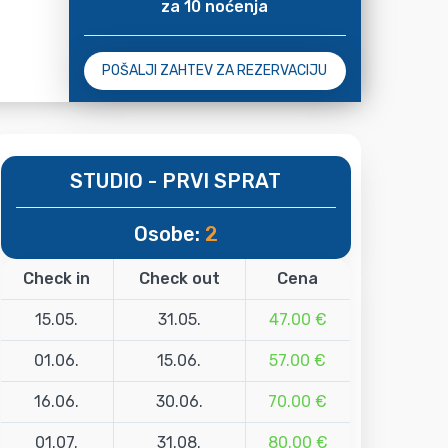
za 10 noćenja
POŠALJI ZAHTEV ZA REZERVACIJU
STUDIO - PRVI SPRAT
Osobe:
2
Check in
Check out
Cena
15.05.
31.05.
47.00 €
01.06.
15.06.
57.00 €
16.06.
30.06.
70.00 €
01.07.
31.08.
80.00 €