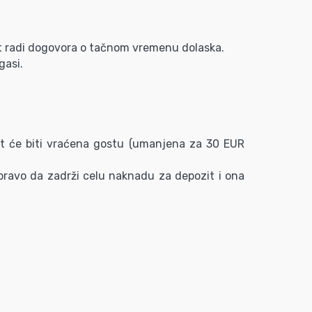
kat radi dogovora o tačnom vremenu dolaska.
gasi.
t će biti vraćena gostu (umanjena za 30 EUR
e pravo da zadrži celu naknadu za depozit i ona