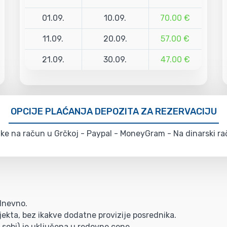
01.09.
10.09.
70.00 €
11.09.
20.09.
57.00 €
21.09.
30.09.
47.00 €
OPCIJE PLAĆANJA DEPOZITA ZA REZERVACIJU
e na račun u Grčkoj - Paypal - MoneyGram - Na dinarski rač
/dnevno.
ekta, bez ikakve dodatne provizije posrednika.
 sobi) je uključena u redovne cene.