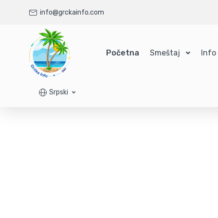
info@grckainfo.com
Početna
Smeštaj
Info
Srpski