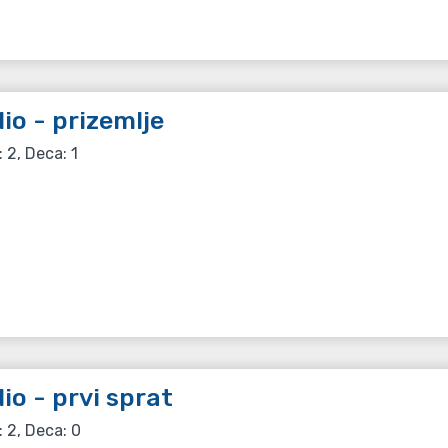
io - prizemlje
: 2, Deca: 1
io - prvi sprat
: 2, Deca: 0