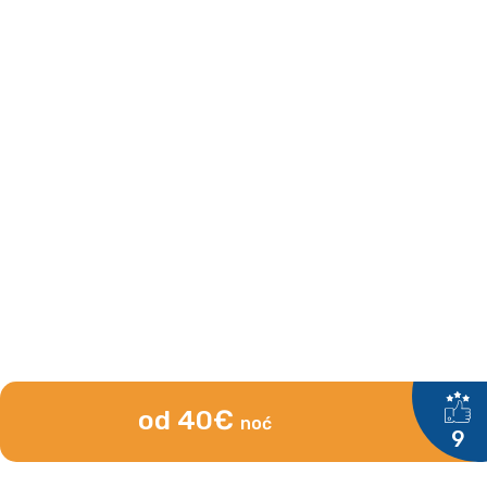
od 40€
noć
9