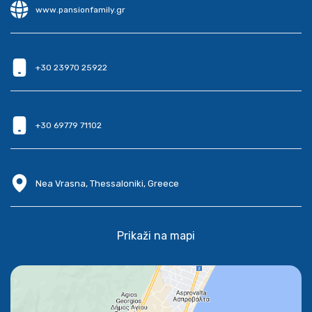
www.pansionfamily.gr
+30 23970 25922
+30 69779 71102
Nea Vrasna, Thessaloniki, Greece
Prikaži na mapi