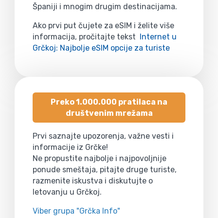
Španiji i mnogim drugim destinacijama.
Ako prvi put čujete za eSIM i želite više
informacija, pročitajte tekst
Internet u
Grčkoj: Najbolje eSIM opcije za turiste
Preko 1.000.000 pratilaca na
društvenim mrežama
Prvi saznajte upozorenja, važne vesti i
informacije iz Grčke!
Ne propustite najbolje i najpovoljnije
ponude smeštaja, pitajte druge turiste,
razmenite iskustva i diskutujte o
letovanju u Grčkoj.
Viber grupa "Grčka Info"