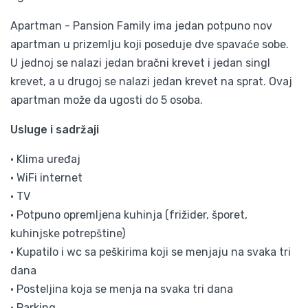
Apartman - Pansion Family ima jedan potpuno nov
apartman u prizemlju koji poseduje dve spavaće sobe.
U jednoj se nalazi jedan bračni krevet i jedan singl
krevet, a u drugoj se nalazi jedan krevet na sprat. Ovaj
apartman može da ugosti do 5 osoba.
Usluge i sadržaji
• Klima uređaj
• WiFi internet
• TV
• Potpuno opremljena kuhinja (frižider, šporet,
kuhinjske potrepštine)
• Kupatilo i wc sa peškirima koji se menjaju na svaka tri
dana
• Posteljina koja se menja na svaka tri dana
• Parking