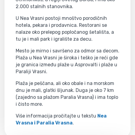
2.000 stalnih stanovnika.
U Nea Vrasni postoji mnoštvo porodičnih
hotela, pekara i prodavnica. Restorani se
nalaze oko prelepog popločanog šetališta, a
tu je i mali park i igralište za decu.
Mesto je mirno i savršeno za odmor sa decom.
Plaža u Nea Vrasni je široka i teško je reći gde
je granica između plaže u Asprovalti i plaže u
Paraliji Vrasni.
Plaža je peščana, ali oko obale i na morskom
dnu je mali, glatki šljunak. Duga je oko 7 km
(zajedno sa plažom Paralia Vrasna) i ima toplo
i čisto more.
Više informacija pročitajte u tekstu
Nea
Vrasna i Paralia Vrasna
.