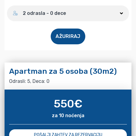
Broj gostiju
2 odrasla - 0 dece
AŽURIRAJ
Apartman za 5 osoba (30m2)
Odrasli: 5, Deca: 0
550
€
za 10 noćenja
POŠALJI ZAHTEV ZA REZERVACIJU