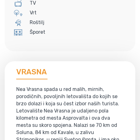
TV
Vrt
Roštilj
Šporet
VRASNA
Nea Vrasna spada u red malih, mirnih,
porodičnih, povoljnih letovališta do kojih se
brzo dolazi i koja su čest izbor naših turista.
Letovalište Nea Vrasna je udaljeno pola
kilometra od mesta Asprovalta i ova dva
mesta su skoro spojena. Nalazi se 70 km od
Soluna, 84 km od Kavale, u zalivu
Strimonikos, u regiji Svetog Đorđa, i ima oko