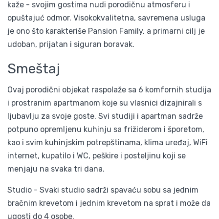
kaže - svojim gostima nudi porodičnu atmosferu i
opuštajuć odmor. Visokokvalitetna, savremena usluga
je ono što karakteriše Pansion Family, a primarni cilj je
udoban, prijatan i siguran boravak.
Smeštaj
Ovaj porodični objekat raspolaže sa 6 komfornih studija
i prostranim apartmanom koje su vlasnici dizajnirali s
ljubavlju za svoje goste. Svi studiji i apartman sadrže
potpuno opremljenu kuhinju sa frižiderom i šporetom,
kao i svim kuhinjskim potrepštinama, klima uređaj, WiFi
internet, kupatilo i WC, peškire i posteljinu koji se
menjaju na svaka tri dana.
Studio - Svaki studio sadrži spavaću sobu sa jednim
bračnim krevetom i jednim krevetom na sprat i može da
ugosti do 4 osobe.