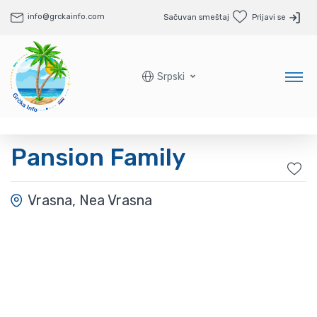
info@grckainfo.com
Sačuvan smeštaj
Prijavi se
Srpski
Pansion Family
Vrasna, Nea Vrasna