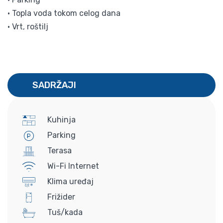
• Topla voda tokom celog dana
• Vrt, roštilj
SADRŽAJI
Kuhinja
Parking
Terasa
Wi-Fi Internet
Klima uređaj
Frižider
Tuš/kada