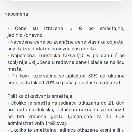
Napomena
• Cene su izražene u € po smeštajnoj
jedinici/dnevno.
• Navedene cene su zvanične cene vlasnika objekta,
bez ikakve dodatne provizije posrednika.
• Napomena: Turistička taksa (1,5 € po danu / po
sobi) nije uključena u redovne cene i plaća se na licu
mesta.
• Prilikom rezervacije se uplaćuje 30% od ukupne
cene, ostatak od 70% se plaća pri dolasku u objekat.
Politika otkazivanja smeštaja
• Ukoliko je smeštajna jedinica otkazana do 21. dan
pre datuma dolaska, uplaćena naknada za depozit
će biti vraćena gostu (umanjena za 30 EUR
administrativnih troškova).
• Ukoliko je smeštajna jedinica otkazana kasnije ili u