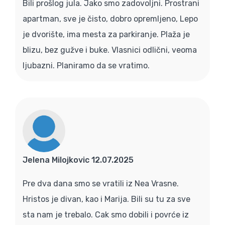
Bili prošlog jula. Jako smo zadovoljni. Prostrani
apartman, sve je čisto, dobro opremljeno, Lepo
je dvorište, ima mesta za parkiranje. Plaža je
blizu, bez gužve i buke. Vlasnici odlični, veoma
ljubazni. Planiramo da se vratimo.
Jelena Milojkovic 12.07.2025
Pre dva dana smo se vratili iz Nea Vrasne.
Hristos je divan, kao i Marija. Bili su tu za sve
sta nam je trebalo. Cak smo dobili i povrće iz