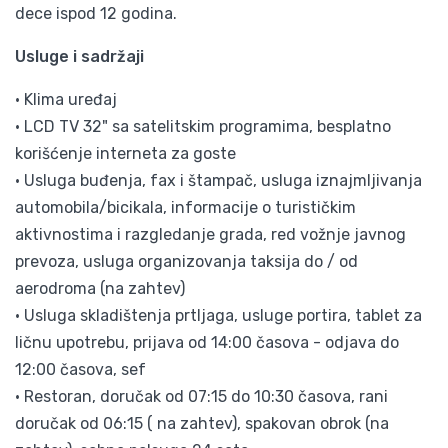
dece ispod 12 godina.
Usluge i sadržaji
• Klima uređaj
• LCD TV 32" sa satelitskim programima, besplatno
korišćenje interneta za goste
• Usluga buđenja, fax i štampač, usluga iznajmljivanja
automobila/bicikala, informacije o turističkim
aktivnostima i razgledanje grada, red vožnje javnog
prevoza, usluga organizovanja taksija do / od
aerodroma (na zahtev)
• Usluga skladištenja prtljaga, usluge portira, tablet za
ličnu upotrebu, prijava od 14:00 časova - odjava do
12:00 časova, sef
• Restoran, doručak od 07:15 do 10:30 časova, rani
doručak od 06:15 ( na zahtev), spakovan obrok (na