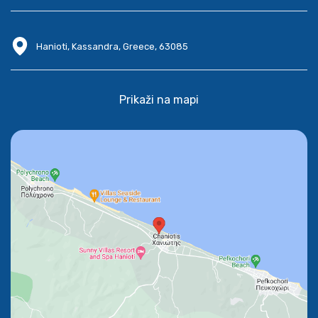
Hanioti, Kassandra, Greece, 63085
Prikaži na mapi