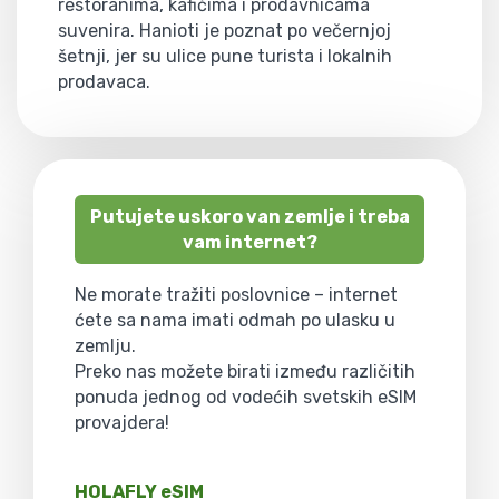
restoranima, kafićima i prodavnicama
suvenira. Hanioti je poznat po večernjoj
šetnji, jer su ulice pune turista i lokalnih
prodavaca.
Putujete uskoro van zemlje i treba
vam internet?
Ne morate tražiti poslovnice – internet
ćete sa nama imati odmah po ulasku u
zemlju.
Preko nas možete birati između različitih
ponuda jednog od vodećih svetskih eSIM
provajdera!
HOLAFLY eSIM