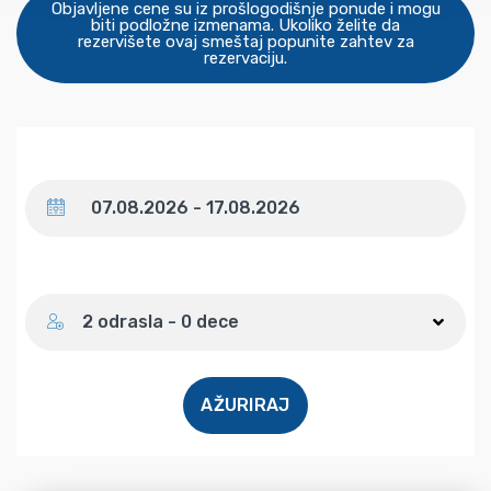
Objavljene cene su iz prošlogodišnje ponude i mogu
biti podložne izmenama. Ukoliko želite da
rezervišete ovaj smeštaj popunite zahtev za
rezervaciju.
Datum
Broj gostiju
2 odrasla - 0 dece
AŽURIRAJ