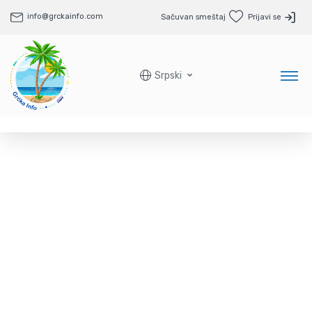
info@grckainfo.com
Sačuvan smeštaj
Prijavi se
Srpski