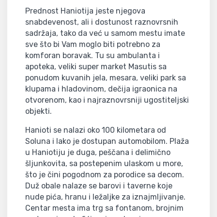
Prednost Haniotija jeste njegova
snabdevenost, ali i dostunost raznovrsnih
sadržaja, tako da već u samom mestu imate
sve što bi Vam moglo biti potrebno za
komforan boravak. Tu su ambulanta i
apoteka, veliki super market Masutis sa
ponudom kuvanih jela, mesara, veliki park sa
klupama i hladovinom, dečija igraonica na
otvorenom, kao i najraznovrsniji ugostiteljski
objekti.
Hanioti se nalazi oko 100 kilometara od
Soluna i lako je dostupan automobilom. Plaža
u Haniotiju je duga, peščana i delimično
šljunkovita, sa postepenim ulaskom u more,
što je čini pogodnom za porodice sa decom.
Duž obale nalaze se barovi i taverne koje
nude pića, hranu i ležaljke za iznajmljivanje.
Centar mesta ima trg sa fontanom, brojnim