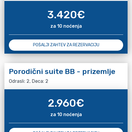
3.420
€
za 10 noćenja
POŠALJI ZAHTEV ZA REZERVACIJU
Porodični suite BB - prizemlje
Odrasli: 2, Deca: 2
2.960
€
za 10 noćenja