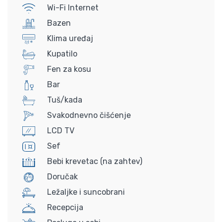
Wi-Fi Internet
Bazen
Klima uređaj
Kupatilo
Fen za kosu
Bar
Tuš/kada
Svakodnevno čišćenje
LCD TV
Sef
Bebi krevetac (na zahtev)
Doručak
Ležaljke i suncobrani
Recepcija