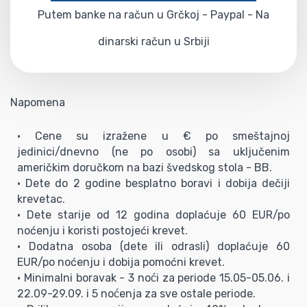
Putem banke na račun u Grčkoj - Paypal - Na
dinarski račun u Srbiji
Napomena
• Cene su izražene u € po smeštajnoj
jedinici/dnevno (ne po osobi) sa uključenim
američkim doručkom na bazi švedskog stola - BB.
• Dete do 2 godine besplatno boravi i dobija dečiji
krevetac.
• Dete starije od 12 godina doplaćuje 60 EUR/po
noćenju i koristi postojeći krevet.
• Dodatna osoba (dete ili odrasli) doplaćuje 60
EUR/po noćenju i dobija pomoćni krevet.
• Minimalni boravak - 3 noći za periode 15.05-05.06. i
22.09-29.09. i 5 noćenja za sve ostale periode.