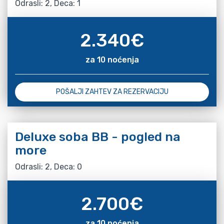
Odrasli: 2, Deca: 1
2.340
€
za 10 noćenja
POŠALJI ZAHTEV ZA REZERVACIJU
Deluxe soba BB - pogled na
more
Odrasli: 2, Deca: 0
2.700
€
za 10 noćenja