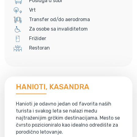
Posluga u sobi
Vrt
Transfer od/do aerodroma
Za osobe sa invaliditetom
Frižider
Restoran
HANIOTI, KASANDRA
Hanioti je odavno jedan od favorita naših
turista i svakog leta se nalazi među
najtraženijim grčkim destinacijama. Mesto se
čvrsto pozicioniralo kao idealno odredište za
porodično letovanje.