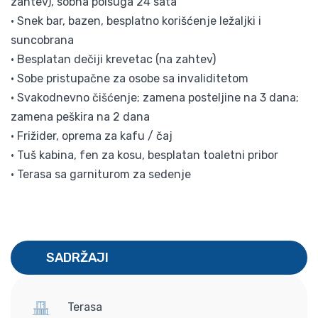
zahtev), sobna polsuga 24 sata
• Snek bar, bazen, besplatno korišćenje ležaljki i
suncobrana
• Besplatan dečiji krevetac (na zahtev)
• Sobe pristupačne za osobe sa invaliditetom
• Svakodnevno čišćenje; zamena posteljine na 3 dana;
zamena peškira na 2 dana
• Frižider, oprema za kafu / čaj
• Tuš kabina, fen za kosu, besplatan toaletni pribor
• Terasa sa garniturom za sedenje
SADRŽAJI
Terasa