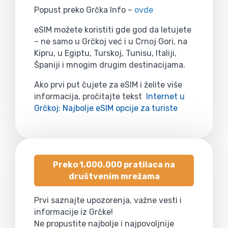
Popust preko Grčka Info –
ovde
eSIM možete koristiti gde god da letujete
– ne samo u Grčkoj već i u Crnoj Gori, na
Kipru, u Egiptu, Turskoj, Tunisu, Italiji,
Španiji i mnogim drugim destinacijama.
Ako prvi put čujete za eSIM i želite više
informacija, pročitajte tekst
Internet u
Grčkoj: Najbolje eSIM opcije za turiste
Preko 1.000.000 pratilaca na
društvenim mrežama
Prvi saznajte upozorenja, važne vesti i
informacije iz Grčke!
Ne propustite najbolje i najpovoljnije