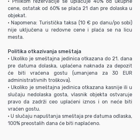
• Prilikom rezervacije se uplaćuje 40% od ukupne
cene, ostatak od 60% se plaća 21 dan pre dolaska u
objekat.
• Napomena: Turistička taksa (10 € po danu/po sobi)
nije uključena u redovne cene i plaća se na licu
mesta.
Politika otkazivanja smeštaja
• Ukoliko je smeštajna jedinica otkazana do 21. dana
pre datuma dolaska, uplaćena naknada za depozit
će biti vraćena gostu (umanjena za 30 EUR
administrativnih troškova).
• Ukoliko je smeštajna jedinica otkazana kasnije ili u
slučaju nedolaska gosta, vlasnik objekta ostvaruje
pravo da zadrži ceo uplaćeni iznos i on neće biti
vraćen gostu.
• U slučaju napuštanja smeštaja pre datuma odlaska,
100% preostalih dana će biti naplaćeno.