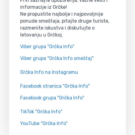
Prvi saznajte upozorenja, važne vesti i
informacije iz Grčke!
Ne propustite najbolje i najpovoljnije
ponude smeštaja, pitajte druge turiste,
razmenite iskustva i diskutujte o
letovanju u Grčkoj.
Viber grupa "Grčka Info"
Viber grupa "Grčka Info smeštaj"
Grčka Info na Instagramu
Facebook stranica "Grčka Info"
Facebook grupa "Grčka Info"
TikTok "Grčka Info"
YouTube "Grčka Info"