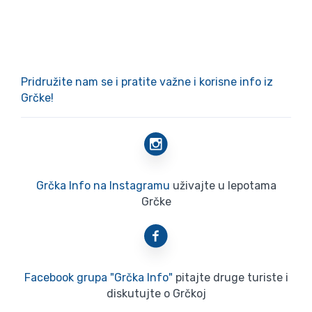
Pridružite nam se i pratite važne i korisne info iz
Grčke!
Grčka Info na Instagramu
uživajte u lepotama
Grčke
Facebook grupa "Grčka Info"
pitajte druge turiste i
diskutujte o Grčkoj