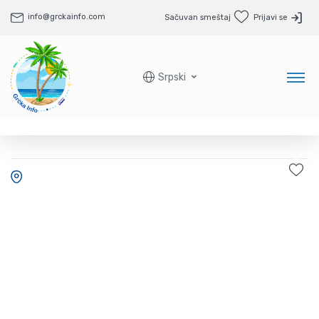
info@grckainfo.com
Sačuvan smeštaj
Prijavi se
Srpski