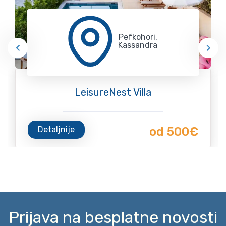
Pefkohori,
Kassandra
LeisureNest Villa
Detaljnije
od 500€
Prijava na besplatne novosti