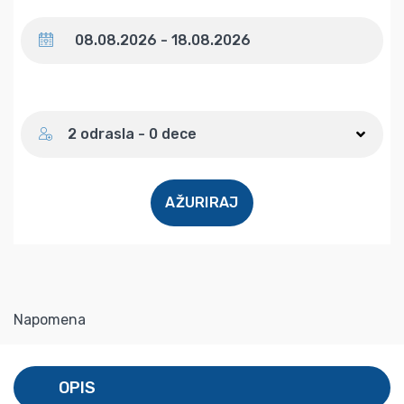
Datum
Broj gostiju
2 odrasla - 0 dece
AŽURIRAJ
Napomena
OPIS