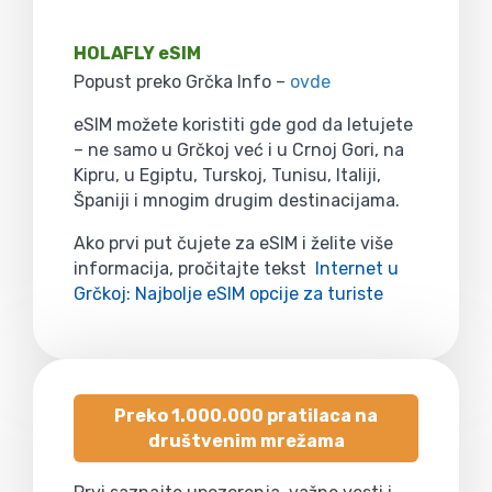
HOLAFLY eSIM
Popust preko Grčka Info –
ovde
eSIM možete koristiti gde god da letujete
– ne samo u Grčkoj već i u Crnoj Gori, na
Kipru, u Egiptu, Turskoj, Tunisu, Italiji,
Španiji i mnogim drugim destinacijama.
Ako prvi put čujete za eSIM i želite više
informacija, pročitajte tekst
Internet u
Grčkoj: Najbolje eSIM opcije za turiste
Preko 1.000.000 pratilaca na
društvenim mrežama