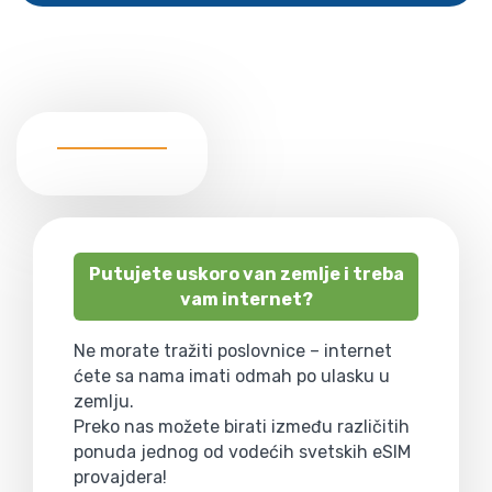
Putujete uskoro van zemlje i treba
vam internet?
Ne morate tražiti poslovnice – internet
ćete sa nama imati odmah po ulasku u
zemlju.
Preko nas možete birati između različitih
ponuda jednog od vodećih svetskih eSIM
provajdera!