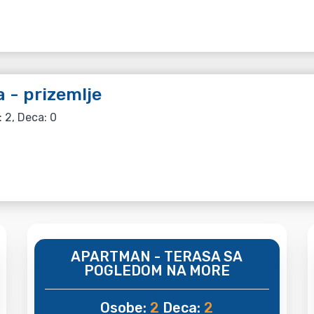
 - prizemlje
: 2, Deca: 0
APARTMAN - TERASA SA
POGLEDOM NA MORE
Osobe:
2
Deca:
2