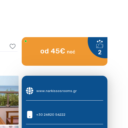
od 45€
2
noć
www.narkissosrooms.gr
+30 26820 56222