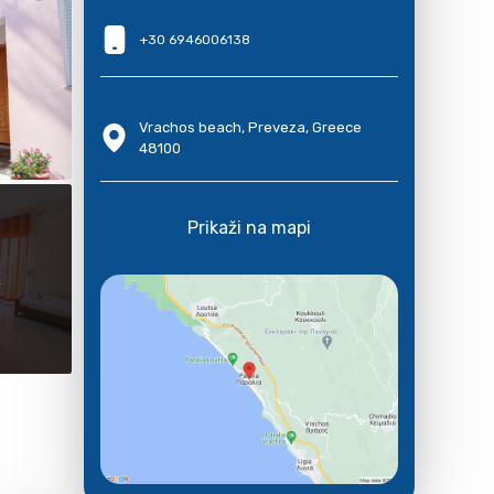
+30 6946006138
Vrachos beach, Preveza, Greece
48100
Prikaži na mapi
E