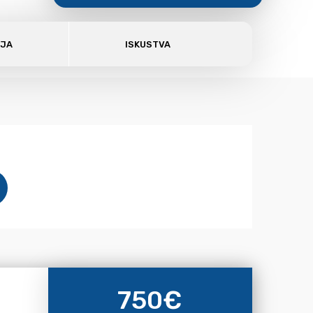
AJA
ISKUSTVA
750
€