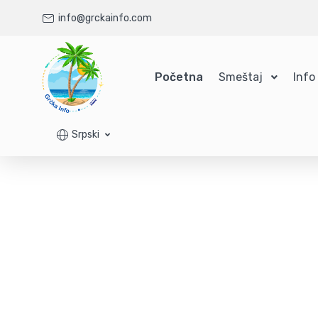
info@grckainfo.com
Početna
Smeštaj
Info
Srpski