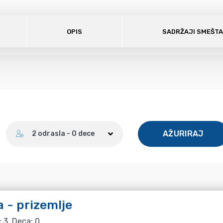
OPIS
SADRŽAJI SMEŠT
Broj gostiju
AŽURIRAJ
2 odrasla - 0 dece
 - prizemlje
: 3, Deca: 0