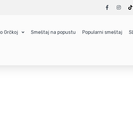
 o Grčkoj
Smeštaj na popustu
Popularni smeštaj
S