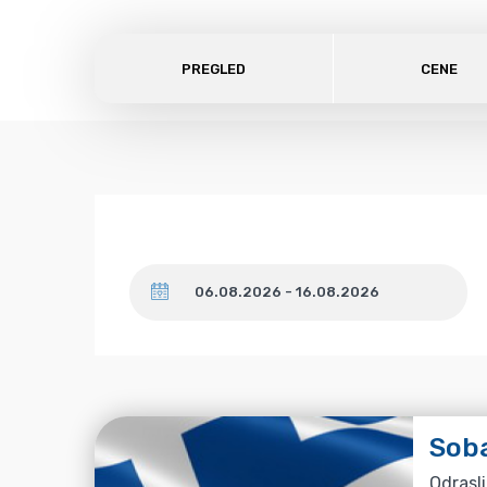
PREGLED
CENE
Datum
Soba
Odrasli