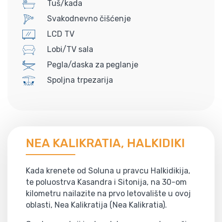
Tuš/kada
Svakodnevno čišćenje
LCD TV
Lobi/TV sala
Pegla/daska za peglanje
Spoljna trpezarija
NEA KALIKRATIA, HALKIDIKI
Kada krenete od Soluna u pravcu Halkidikija,
te poluostrva Kasandra i Sitonija, na 30-om
kilometru nailazite na prvo letovalište u ovoj
oblasti, Nea Kalikratija (Nea Kalikratia).