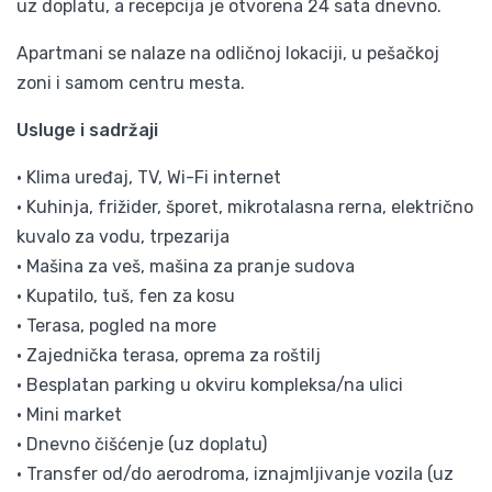
uz doplatu, a recepcija je otvorena 24 sata dnevno.
Apartmani se nalaze na odličnoj lokaciji, u pešačkoj
zoni i samom centru mesta.
Usluge i sadržaji
• Klima uređaj, TV, Wi-Fi internet
• Kuhinja, frižider, šporet, mikrotalasna rerna, električno
kuvalo za vodu, trpezarija
• Mašina za veš, mašina za pranje sudova
• Kupatilo, tuš, fen za kosu
• Terasa, pogled na more
• Zajednička terasa, oprema za roštilj
• Besplatan parking u okviru kompleksa/na ulici
• Mini market
• Dnevno čišćenje (uz doplatu)
• Transfer od/do aerodroma, iznajmljivanje vozila (uz