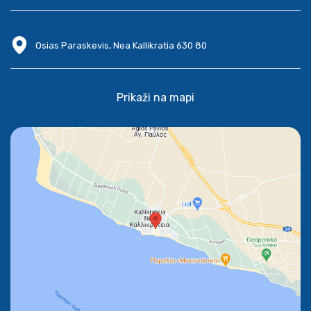
Osias Paraskevis, Nea Kallikratia 630 80
Prikaži na mapi