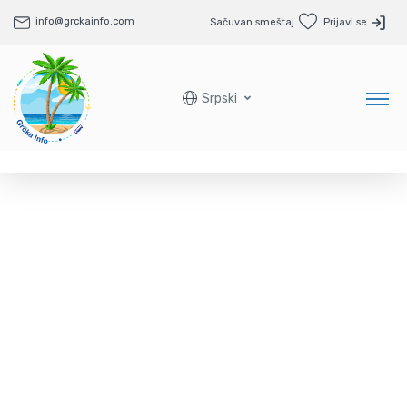
info@grckainfo.com
Sačuvan smeštaj
Prijavi se
Srpski