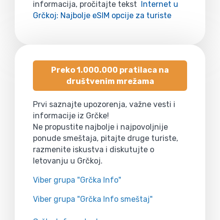
informacija, pročitajte tekst
Internet u
Grčkoj: Najbolje eSIM opcije za turiste
Preko 1.000.000 pratilaca na
društvenim mrežama
Prvi saznajte upozorenja, važne vesti i
informacije iz Grčke!
Ne propustite najbolje i najpovoljnije
ponude smeštaja, pitajte druge turiste,
razmenite iskustva i diskutujte o
letovanju u Grčkoj.
Viber grupa "Grčka Info"
Viber grupa "Grčka Info smeštaj"