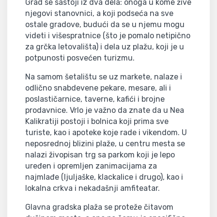
Grad se sastoji iz dva dela: onoga u kome žive
njegovi stanovnici, a koji podseća na sve
ostale gradove, budući da se u njemu mogu
videti i višespratnice (što je pomalo netipično
za grčka letovališta) i dela uz plažu, koji je u
potpunosti posvećen turizmu.
Na samom šetalištu se uz markete, nalaze i
odlično snabdevene pekare, mesare, ali i
poslastičarnice, taverne, kafići i brojne
prodavnice. Vrlo je važno da znate da u Nea
Kalikratiji postoji i bolnica koji prima sve
turiste, kao i apoteke koje rade i vikendom. U
neposrednoj blizini plaže, u centru mesta se
nalazi živopisan trg sa parkom koji je lepo
uređen i opremljen zanimacijama za
najmlađe (ljuljaške, klackalice i drugo), kao i
lokalna crkva i nekadašnji amfiteatar.
Glavna gradska plaža se proteže čitavom