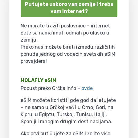
Putujete uskoro van zemlje i treba
vam internet?
Ne morate tražiti poslovnice – internet
ćete sa nama imati odmah po ulasku u
zemlju.
Preko nas možete birati između različitih
ponuda jednog od vodećih svetskih eSIM
provajdera!
HOLAFLY eSIM
Popust preko Grčka Info –
ovde
eSIM možete koristiti gde god da letujete
– ne samo u Grčkoj već i u Crnoj Gori, na
Kipru, u Egiptu, Turskoj, Tunisu, Italiji,
Španiji i mnogim drugim destinacijama.
Ako prvi put čujete za eSIM i želite više