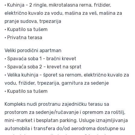
• Kuhinja - 2 ringle, mikrotalasna rerna, frižider,
električno kuvalo za vodu, mašina za veš, mašina za
pranje sudova, trpezarija
• Kupatilo sa tušem
• Privatna terasa
Veliki porodični apartman
• Spavaća soba 1 - bračni krevet
• Spavaća soba 2 - krevet na sprat
• Velika kuhinja - šporet sa rernom, električno kuvalo za
vodu, frižider, trpezarija, garnitura za sedenje
• Kupatilo sa tušem
Kompleks nudi prostranu zajedničku terasu sa
prostorom za sedenje/ručavanje i opremom za roštilj,
mini-market i besplatan parking. Usluge iznajmljivanja
automobila i transfera do/od aerodroma dostupne su