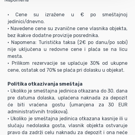
• Cene su izražene u € po smeštajnoj
jedinici/dnevno.
• Navedene cene su zvanične cene vlasnika objekta,
bez ikakve dodatne provizije posrednika.
• Napomena: Turistička taksa (2€ po danu/po sobi)
nije uključena u redovne cene i plaća se na licu
mesta.
• Prilikom rezervacije se uplaćuje 30% od ukupne
cene, ostatak od 70% se plaća pri dolasku u objekat.
Politika otkazivanja smeštaja
• Ukoliko je smeštajna jedinica otkazana do 30. dana
pre datuma dolaska, uplaćena naknada za depozit
će biti vraćena gostu (umanjena za 30 EUR
administrativnih troškova).
• Ukoliko je smeštajna jedinica otkazana kasnije ili u
slučaju nedolaska gosta, vlasnik objekta ostvaruje
pravo da zadrži celu naknadu za depozit i ona neće