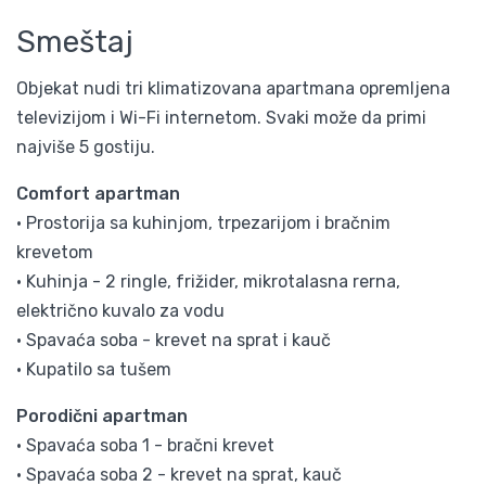
Smeštaj
Objekat nudi tri klimatizovana apartmana opremljena
televizijom i Wi-Fi internetom. Svaki može da primi
najviše 5 gostiju.
Comfort apartman
• Prostorija sa kuhinjom, trpezarijom i bračnim
krevetom
• Kuhinja - 2 ringle, frižider, mikrotalasna rerna,
električno kuvalo za vodu
• Spavaća soba - krevet na sprat i kauč
• Kupatilo sa tušem
Porodični apartman
• Spavaća soba 1 - bračni krevet
• Spavaća soba 2 - krevet na sprat, kauč