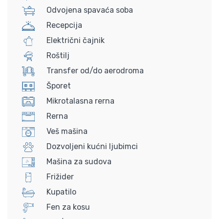
Odvojena spavaća soba
Recepcija
Električni čajnik
Roštilj
Transfer od/do aerodroma
Šporet
Mikrotalasna rerna
Rerna
Veš mašina
Dozvoljeni kućni ljubimci
Mašina za sudova
Frižider
Kupatilo
Fen za kosu