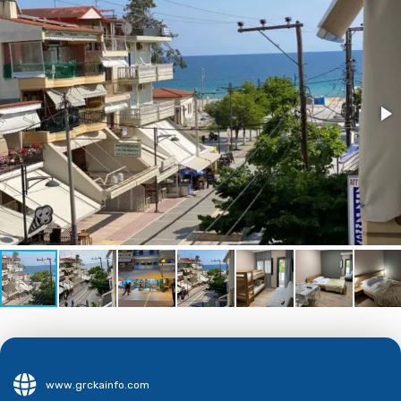
www.grckainfo.com