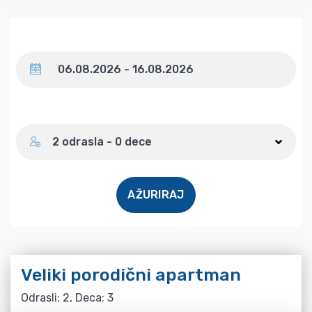
Datum
Broj gostiju
2 odrasla - 0 dece
AŽURIRAJ
Veliki porodični apartman
Odrasli: 2, Deca: 3