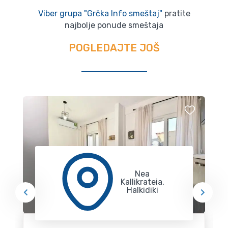
Viber grupa "Grčka Info smeštaj"
pratite
najbolje ponude smeštaja
POGLEDAJTE JOŠ
Nea
Kallikrateia,
Halkidiki