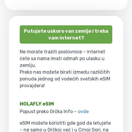
Putujete uskoro van zemlje i treba
vam internet?
Ne morate tražiti poslovnice – internet
ćete sa nama imati odmah po ulasku u
zemlju.
Preko nas možete birati između različitih
ponuda jednog od vodećih svetskih eSIM
provajdera!
HOLAFLY eSIM
Popust preko Grčka Info –
ovde
eSIM možete koristiti gde god da letujete
– ne samo u Grčkoj već i u Crnoj Gori, na