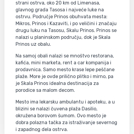
strani ostrva, oko 20 km od Limenasa,
glavnog grada Tasosa i najveće luke na
ostrvu. Područje Prinos obuhvata mesta:
Mikros, Prinos i Kazaviti, i po veličini i značaju
drugu luku na Tasosu, Skalu Prinos. Prinos se
nalazi u planinskom području, dok je Skala
Prinos uz obalu.
Na samoj obali nalazi se mnoštvo restorana,
kafića, mini marketa, rent a car kompanija i
prodavnica. Samo mesto krase lepe peščane
plaže. More je ovde prilično plitko i mirno, pa
je Skala Prinos idealna destinacija za
porodice sa malom decom.
Mesto ima lekarsku ambulantu i apoteku, a u
blizini se nalazi čuvena plaža Dasilio,
okružena borovom šumom. Ovo mesto je
dobra polazna tačka za istraživanje severnog
i zapadnog dela ostrva.