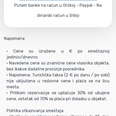
Putem banke na račun u Grčkoj - Paypal - Na
dinarski račun u Srbiji
Napomena
• Cene su izražene u € po smeštajnoj
jedinici/dnevno.
• Navedene cene su zvanične cene vlasnika objekta,
bez ikakve dodatne provizije posrednika.
• Napomena: Turistička taksa (2 € po danu / po sobi)
nije uključena u redovne cene i plaća se na licu
mesta.
• Prilikom rezervacije se uplaćuje 30% od ukupne
cene, ostatak od 70% se plaća pri dolasku u objekat.
Politika otkazivanja smeštaja