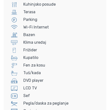
Kuhinjsko posuđe
Terasa
Parking
Wi-Fi Internet
Bazen
Klima uređaj
Frižider
Kupatilo
Fen za kosu
Tuš/kada
DVD player
LCD TV
Sef
Pegla/daska za peglanje