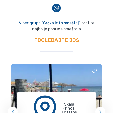
Viber grupa "Grčka Info smeštaj"
pratite
najbolje ponude smeštaja
POGLEDAJTE JOŠ
Skala
Prinos,
Thassos