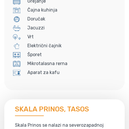
Grejanje
Čajna kuhinja
Doručak
Jacuzzi
Vrt
Električni čajnik
Šporet
Mikrotalasna rerna
Aparat za kafu
SKALA PRINOS, TASOS
Skala Prinos se nalazi na severozapadnoj