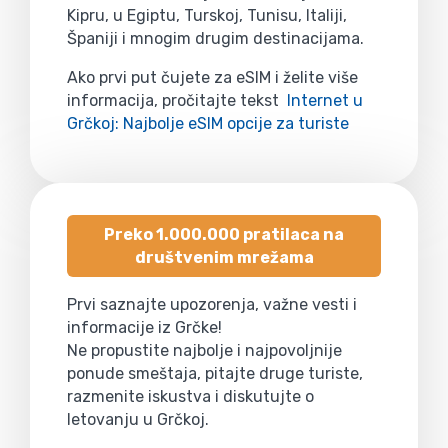
Kipru, u Egiptu, Turskoj, Tunisu, Italiji,
Španiji i mnogim drugim destinacijama.
Ako prvi put čujete za eSIM i želite više
informacija, pročitajte tekst
Internet u
Grčkoj: Najbolje eSIM opcije za turiste
Preko 1.000.000 pratilaca na
društvenim mrežama
Prvi saznajte upozorenja, važne vesti i
informacije iz Grčke!
Ne propustite najbolje i najpovoljnije
ponude smeštaja, pitajte druge turiste,
razmenite iskustva i diskutujte o
letovanju u Grčkoj.