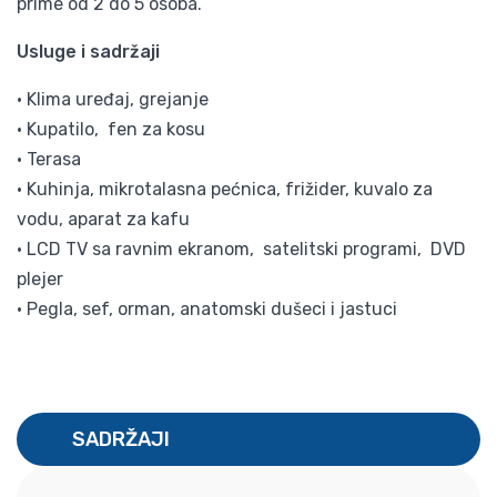
prime od 2 do 5 osoba.
Usluge i sadržaji
• Klima uređaj, grejanje
• Kupatilo, fen za kosu
• Terasa
• Kuhinja, mikrotalasna pećnica, frižider, kuvalo za
vodu, aparat za kafu
• LCD TV sa ravnim ekranom, satelitski programi, DVD
plejer
• Pegla, sef, orman, anatomski dušeci i jastuci
SADRŽAJI