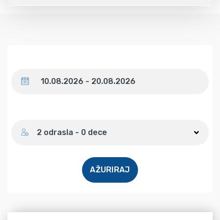
Datum
Broj gostiju
2 odrasla - 0 dece
AŽURIRAJ