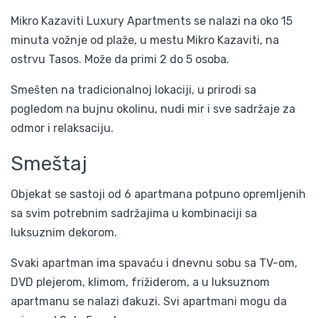
Mikro Kazaviti Luxury Apartments se nalazi na oko 15
minuta vožnje od plaže, u mestu Mikro Kazaviti, na
ostrvu Tasos. Može da primi 2 do 5 osoba.
Smešten na tradicionalnoj lokaciji, u prirodi sa
pogledom na bujnu okolinu, nudi mir i sve sadržaje za
odmor i relaksaciju.
Smeštaj
Objekat se sastoji od 6 apartmana potpuno opremljenih
sa svim potrebnim sadržajima u kombinaciji sa
luksuznim dekorom.
Svaki apartman ima spavaću i dnevnu sobu sa TV-om,
DVD plejerom, klimom, frižiderom, a u luksuznom
apartmanu se nalazi đakuzi. Svi apartmani mogu da