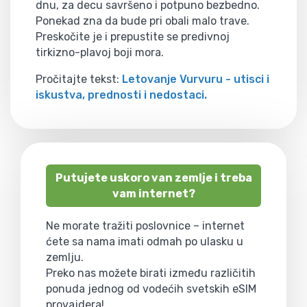
dnu, za decu savršeno i potpuno bezbedno.
Ponekad zna da bude pri obali malo trave.
Preskočite je i prepustite se predivnoj
tirkizno-plavoj boji mora.
Pročitajte tekst:
Letovanje Vurvuru - utisci i
iskustva, prednosti i nedostaci.
Putujete uskoro van zemlje i treba
vam internet?
Ne morate tražiti poslovnice – internet
ćete sa nama imati odmah po ulasku u
zemlju.
Preko nas možete birati između različitih
ponuda jednog od vodećih svetskih eSIM
provajdera!