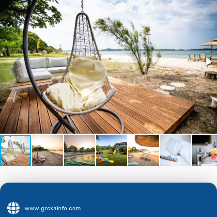
www.grckainfo.com