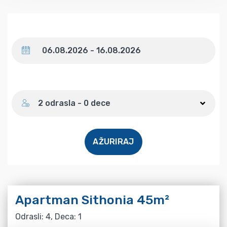
Datum
Broj gostiju
2 odrasla - 0 dece
AŽURIRAJ
Apartman Sithonia 45m²
Odrasli: 4, Deca: 1