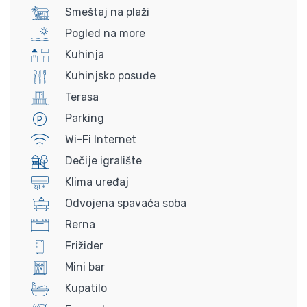
Smeštaj na plaži
Pogled na more
Kuhinja
Kuhinjsko posuđe
Terasa
Parking
Wi-Fi Internet
Dečije igralište
Klima uređaj
Odvojena spavaća soba
Rerna
Frižider
Mini bar
Kupatilo