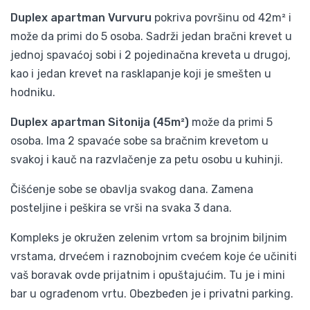
Duplex apartman Vurvuru
pokriva površinu od 42m² i
može da primi do 5 osoba. Sadrži jedan bračni krevet u
jednoj spavaćoj sobi i 2 pojedinačna kreveta u drugoj,
kao i jedan krevet na rasklapanje koji je smešten u
hodniku.
Duplex apartman Sitonija (45m²)
može da primi 5
osoba. Ima 2 spavaće sobe sa bračnim krevetom u
svakoj i kauč na razvlačenje za petu osobu u kuhinji.
Čišćenje sobe se obavlja svakog dana. Zamena
posteljine i peškira se vrši na svaka 3 dana.
Kompleks je okružen zelenim vrtom sa brojnim biljnim
vrstama, drvećem i raznobojnim cvećem koje će učiniti
vaš boravak ovde prijatnim i opuštajućim. Tu je i mini
bar u ograđenom vrtu. Obezbeđen je i privatni parking.