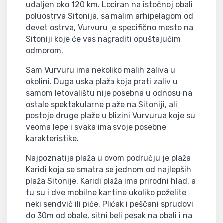
udaljen oko 120 km. Lociran na istočnoj obali
poluostrva Sitonija, sa malim arhipelagom od
devet ostrva, Vurvuru je specifično mesto na
Sitoniji koje će vas nagraditi opuštajućim
odmorom.
Sam Vurvuru ima nekoliko malih zaliva u
okolini. Duga uska plaža koja prati zaliv u
samom letovalištu nije posebna u odnosu na
ostale spektakularne plaže na Sitoniji, ali
postoje druge plaže u blizini Vurvurua koje su
veoma lepe i svaka ima svoje posebne
karakteristike.
Najpoznatija plaža u ovom području je plaža
Karidi koja se smatra se jednom od najlepših
plaža Sitonije. Karidi plaža ima prirodni hlad, a
tu su i dve mobilne kantine ukoliko poželite
neki sendvič ili piće. Plićak i peščani sprudovi
do 30m od obale, sitni beli pesak na obali i na