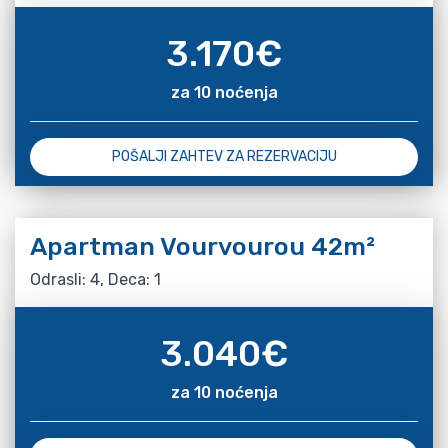
3.170
€
za 10 noćenja
POŠALJI ZAHTEV ZA REZERVACIJU
Apartman Vourvourou 42m²
Odrasli: 4, Deca: 1
3.040
€
za 10 noćenja