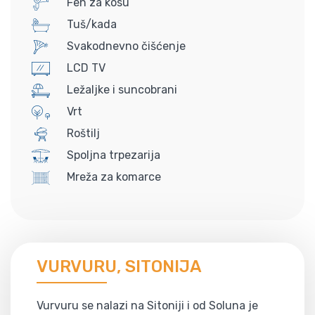
Fen za kosu
Tuš/kada
Svakodnevno čišćenje
LCD TV
Ležaljke i suncobrani
Vrt
Roštilj
Spoljna trpezarija
Mreža za komarce
VURVURU, SITONIJA
Vurvuru se nalazi na Sitoniji i od Soluna je