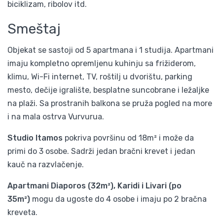
biciklizam, ribolov itd.
Smeštaj
Objekat se sastoji od 5 apartmana i 1 studija. Apartmani
imaju kompletno opremljenu kuhinju sa frižiderom,
klimu, Wi-Fi internet, TV, roštilj u dvorištu, parking
mesto, dečije igralište, besplatne suncobrane i ležaljke
na plaži. Sa prostranih balkona se pruža pogled na more
i na mala ostrva Vurvurua.
Studio Itamos
pokriva površinu od 18m² i može da
primi do 3 osobe. Sadrži jedan bračni krevet i jedan
kauč na razvlačenje.
Apartmani Diaporos (32m²), Karidi i Livari (po
35m²)
mogu da ugoste do 4 osobe i imaju po 2 bračna
kreveta.