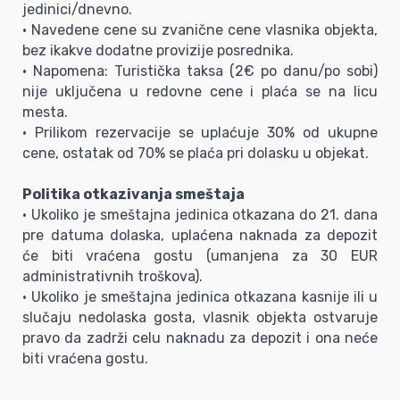
jedinici/dnevno.
• Navedene cene su zvanične cene vlasnika objekta,
bez ikakve dodatne provizije posrednika.
• Napomena: Turistička taksa (2€ po danu/po sobi)
nije uključena u redovne cene i plaća se na licu
mesta.
• Prilikom rezervacije se uplaćuje 30% od ukupne
cene, ostatak od 70% se plaća pri dolasku u objekat.
Politika otkazivanja smeštaja
• Ukoliko je smeštajna jedinica otkazana do 21. dana
pre datuma dolaska, uplaćena naknada za depozit
će biti vraćena gostu (umanjena za 30 EUR
administrativnih troškova).
• Ukoliko je smeštajna jedinica otkazana kasnije ili u
slučaju nedolaska gosta, vlasnik objekta ostvaruje
pravo da zadrži celu naknadu za depozit i ona neće
biti vraćena gostu.