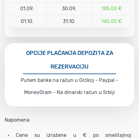
01.09.
30.09.
185.00 €
01.10.
31.10.
145.00 €
OPCIJE PLAĆANJA DEPOZITA ZA
REZERVACIJU
Putem banke na račun u Grčkoj - Paypal -
MoneyGram - Na dinarski račun u Srbiji
Napomena
• Cene su izražene u € po smeštajnoj