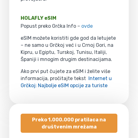
HOLAFLY eSIM
Popust preko Grčka Info –
ovde
eSIM možete koristiti gde god da letujete
– ne samo u Grčkoj već i u Crnoj Gori, na
Kipru, u Egiptu, Turskoj, Tunisu, Italiji,
Španiji i mnogim drugim destinacijama.
Ako prvi put čujete za eSIM i želite više
informacija, pročitajte tekst
Internet u
Grčkoj: Najbolje eSIM opcije za turiste
Preko 1.000.000 pratilaca na
društvenim mrežama