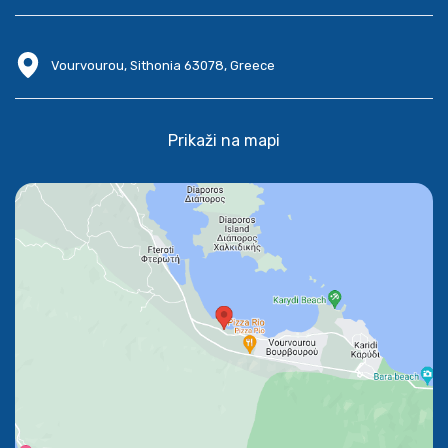
Vourvourou, Sithonia 63078, Greece
Prikaži na mapi