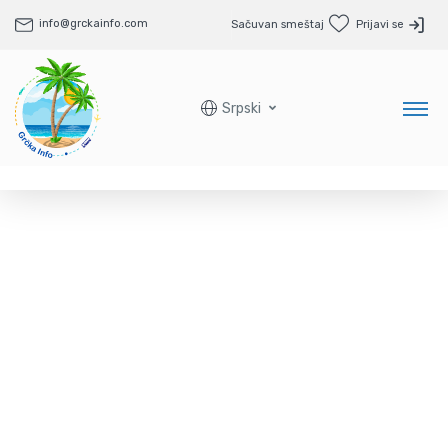
info@grckainfo.com
Sačuvan smeštaj
Prijavi se
Srpski