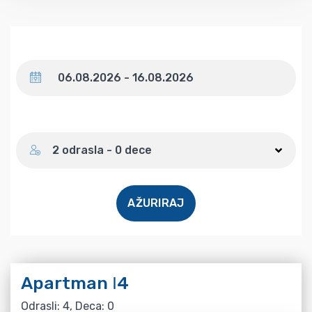
Datum
Broj gostiju
2 odrasla - 0 dece
AŽURIRAJ
Apartman Ι4
Odrasli: 4, Deca: 0