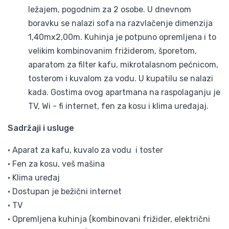
ležajem, pogodnim za 2 osobe. U dnevnom
boravku se nalazi sofa na razvlačenje dimenzija
1,40mx2,00m. Kuhinja je potpuno opremljena i to
velikim kombinovanim frižiderom, šporetom,
aparatom za filter kafu, mikrotalasnom pećnicom,
tosterom i kuvalom za vodu. U kupatilu se nalazi
kada. Gostima ovog apartmana na raspolaganju je
TV, Wi - fi internet, fen za kosu i klima uređajaj.
Sadržaji i usluge
• Aparat za kafu, kuvalo za vodu i toster
• Fen za kosu, veš mašina
• Klima uređaj
• Dostupan je bežični internet
• TV
• Opremljena kuhinja (kombinovani frižider, električni