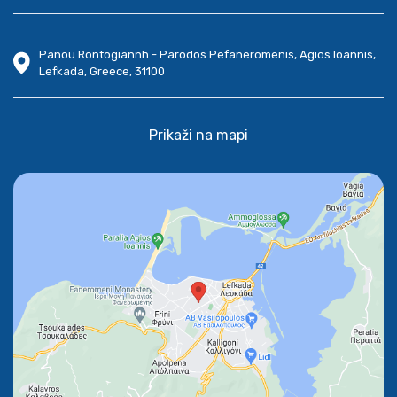
Panou Rontogiannh - Parodos Pefaneromenis, Agios Ioannis,
Lefkada, Greece, 31100
Prikaži na mapi