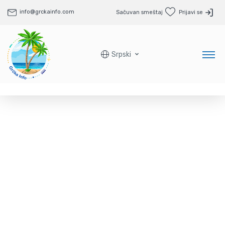
info@grckainfo.com
Sačuvan smeštaj
Prijavi se
Srpski