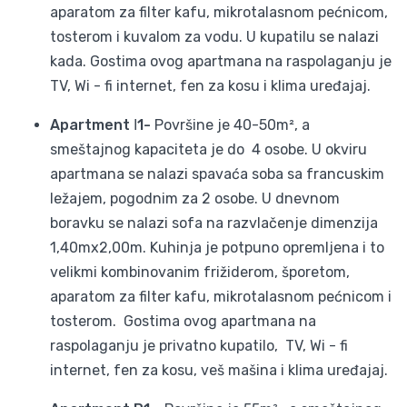
aparatom za filter kafu, mikrotalasnom pećnicom,
tosterom i kuvalom za vodu. U kupatilu se nalazi
kada. Gostima ovog apartmana na raspolaganju je
TV, Wi - fi internet, fen za kosu i klima uređajaj.
Apartment Ι1-
Površine je 40-50m², a
smeštajnog kapaciteta je do 4 osobe. U okviru
apartmana se nalazi spavaća soba sa francuskim
ležajem, pogodnim za 2 osobe. U dnevnom
boravku se nalazi sofa na razvlačenje dimenzija
1,40mx2,00m. Kuhinja je potpuno opremljena i to
velikmi kombinovanim frižiderom, šporetom,
aparatom za filter kafu, mikrotalasnom pećnicom i
tosterom. Gostima ovog apartmana na
raspolaganju je privatno kupatilo, TV, Wi - fi
internet, fen za kosu, veš mašina i klima uređajaj.