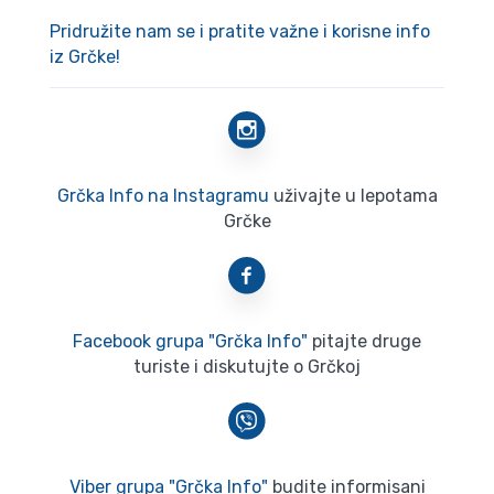
Pridružite nam se i pratite važne i korisne info
iz Grčke!
Grčka Info na Instagramu
uživajte u lepotama
Grčke
Facebook grupa "Grčka Info"
pitajte druge
turiste i diskutujte o Grčkoj
Viber grupa "Grčka Info"
budite informisani