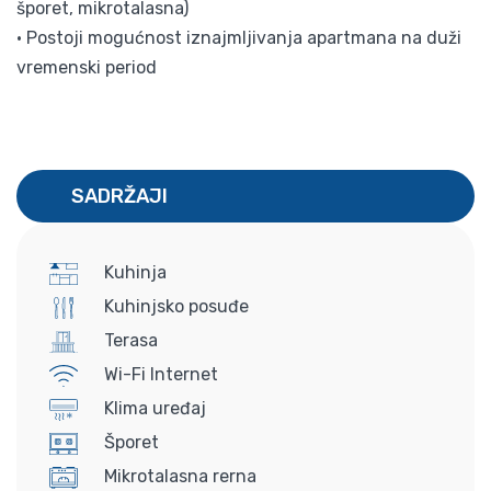
šporet, mikrotalasna)
• Postoji mogućnost iznajmljivanja apartmana na duži
vremenski period
SADRŽAJI
Kuhinja
Kuhinjsko posuđe
Terasa
Wi-Fi Internet
Klima uređaj
Šporet
Mikrotalasna rerna