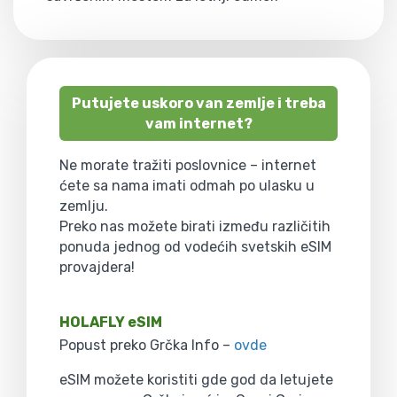
Putujete uskoro van zemlje i treba
vam internet?
Ne morate tražiti poslovnice – internet
ćete sa nama imati odmah po ulasku u
zemlju.
Preko nas možete birati između različitih
ponuda jednog od vodećih svetskih eSIM
provajdera!
HOLAFLY eSIM
Popust preko Grčka Info –
ovde
eSIM možete koristiti gde god da letujete