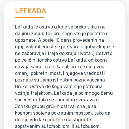
LEFKADA
Lefkada je ostrvo u koje se preko slika i na
daljinu zaljubite i pre nego što je posetite i
upoznate. A posle 10 dana provedenih na
njoj, zaljubljenost se pretvara u ljubav koja se
ne zaboravlja i traje do kraja života :) Četvrto
po veličini jonsko ostrvo Lefkada, od kopna
odvaja samo uzani kanal, preko kojeg vodi
omanji pokretni most, i njegove vrednosti
poznate su samo istinskim poznavaocima
Grčke. Ostrvo do koga vam nije potrebna
vožnja trajektom, Lefkada je po mnogo čemu
specifična. Iako se formalno svrstava u
Jonsku grupu grčkih ostrva, ona je sa
kopnom spojena pokretnim mostom, tako da
do nje vrlo lako možete da stignete
sopstvenim automobilom ili autobusom.