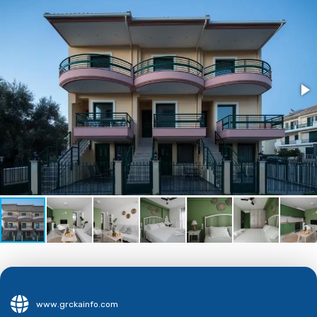
www.grckainfo.com