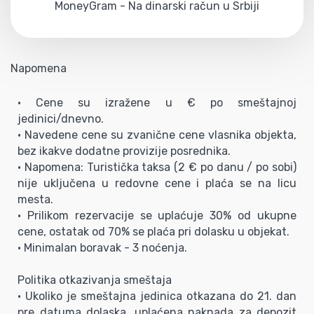
MoneyGram - Na dinarski račun u Srbiji
Napomena
• Cene su izražene u € po smeštajnoj
jedinici/dnevno.
• Navedene cene su zvanične cene vlasnika objekta,
bez ikakve dodatne provizije posrednika.
• Napomena: Turistička taksa (2 € po danu / po sobi)
nije uključena u redovne cene i plaća se na licu
mesta.
• Prilikom rezervacije se uplaćuje 30% od ukupne
cene, ostatak od 70% se plaća pri dolasku u objekat.
• Minimalan boravak - 3 noćenja.
Politika otkazivanja smeštaja
• Ukoliko je smeštajna jedinica otkazana do 21. dan
pre datuma dolaska, uplaćena naknada za depozit