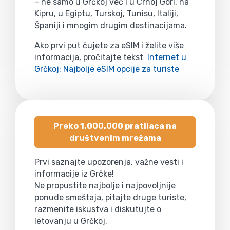
– ne samo u Grčkoj već i u Crnoj Gori, na
Kipru, u Egiptu, Turskoj, Tunisu, Italiji,
Španiji i mnogim drugim destinacijama.
Ako prvi put čujete za eSIM i želite više
informacija, pročitajte tekst
Internet u
Grčkoj: Najbolje eSIM opcije za turiste
Preko 1.000.000 pratilaca na
društvenim mrežama
Prvi saznajte upozorenja, važne vesti i
informacije iz Grčke!
Ne propustite najbolje i najpovoljnije
ponude smeštaja, pitajte druge turiste,
razmenite iskustva i diskutujte o
letovanju u Grčkoj.