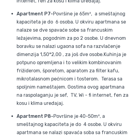
internet, fen za kosu i klima uređajaj.
Apartment P7-
Površine je 65m², a smeštajnog
kapaciteta je do 6 osoba. U okviru apartmana se
nalaze se dve spavaće sobe sa francuskim
ležajevima, pogodnim za po 2 osobe. U dnevnom
boravku se nalazi ugaona sofa na razvlačenje
dimenzija 1,50*2,00 , za još dve osobe.Kuhinja je
potpuno opremljena i to velikim kombinovanim
frižiderom, šporetom, aparatom za filter kafu,
mikrotalasnom pećnicom i tosterom. Terasa sa
spoljnim nameštajem. Gostima ovog apartmana
na raspolaganju je sef, TV, Wi - fi internet, fen za
kosu i klima uređajaj.
Apartment P8-
Površine je 40-50m², a
smeštajnog kapaciteta je do 4 osobe. U okviru
apartmana se nalazi spavaća soba sa francuskim