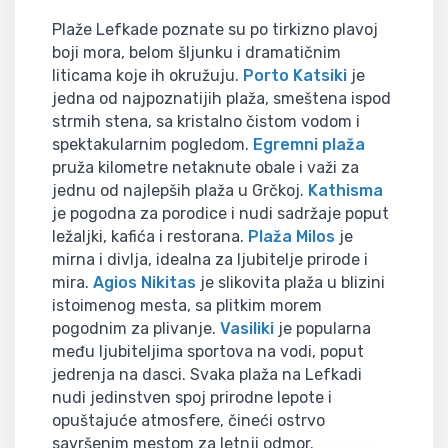
Plaže Lefkade poznate su po tirkizno plavoj
boji mora, belom šljunku i dramatičnim
liticama koje ih okružuju.
Porto Katsiki
je
jedna od najpoznatijih plaža, smeštena ispod
strmih stena, sa kristalno čistom vodom i
spektakularnim pogledom.
Egremni plaža
pruža kilometre netaknute obale i važi za
jednu od najlepših plaža u Grčkoj.
Kathisma
je pogodna za porodice i nudi sadržaje poput
ležaljki, kafića i restorana.
Plaža Milos
je
mirna i divlja, idealna za ljubitelje prirode i
mira.
Agios Nikitas
je slikovita plaža u blizini
istoimenog mesta, sa plitkim morem
pogodnim za plivanje.
Vasiliki
je popularna
među ljubiteljima sportova na vodi, poput
jedrenja na dasci. Svaka plaža na Lefkadi
nudi jedinstven spoj prirodne lepote i
opuštajuće atmosfere, čineći ostrvo
savršenim mestom za letnji odmor.