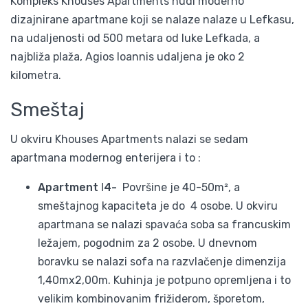
Kompleks Khouses Apartments nudi moderno
dizajnirane apartmane koji se nalaze nalaze u Lefkasu,
na udaljenosti od 500 metara od luke Lefkada, a
najbliža plaža, Agios Ioannis udaljena je oko 2
kilometra.
Smeštaj
U okviru Khouses Apartments nalazi se sedam
apartmana modernog enterijera i to :
Apartment Ι4-
Površine je 40-50m², a
smeštajnog kapaciteta je do 4 osobe. U okviru
apartmana se nalazi spavaća soba sa francuskim
ležajem, pogodnim za 2 osobe. U dnevnom
boravku se nalazi sofa na razvlačenje dimenzija
1,40mx2,00m. Kuhinja je potpuno opremljena i to
velikim kombinovanim frižiderom, šporetom,