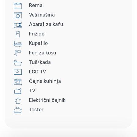
Rerna
Veš mašina
Aparat za kafu
Frižider
Kupatilo
Fen za kosu
Tuš/kada
LCD TV
Čajna kuhinja
TV
Električni čajnik
Toster