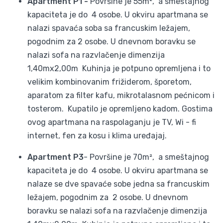
Apartment P1 -
Površine je 55m², a smeštajnog
kapaciteta je do 4 osobe. U okviru apartmana se
nalazi spavaća soba sa francuskim ležajem,
pogodnim za 2 osobe. U dnevnom boravku se
nalazi sofa na razvlačenje dimenzija
1,40mx2,00m Kuhinja je potpuno opremljena i to
velikim kombinovanim frižiderom, šporetom,
aparatom za filter kafu, mikrotalasnom pećnicom i
tosterom. Kupatilo je opremljeno kadom. Gostima
ovog apartmana na raspolaganju je TV, Wi - fi
internet, fen za kosu i klima uređajaj.
Apartment P3
- Površine je 70m², a smeštajnog
kapaciteta je do 4 osobe. U okviru apartmana se
nalaze se dve spavaće sobe jedna sa francuskim
ležajem, pogodnim za 2 osobe. U dnevnom
boravku se nalazi sofa na razvlačenje dimenzija