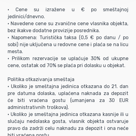
• Cene su izražene u € po smeštajnoj
jedinici/dnevno.
• Navedene cene su zvanične cene vlasnika objekta,
bez ikakve dodatne provizije posrednika.
• Napomena: Turistička taksa (0,5 € po danu / po
sobi) nije uključena u redovne cene i plaća se na licu
mesta.
• Prilikom rezervacije se uplaćuje 30% od ukupne
cene, ostatak od 70% se plaća pri dolasku u objekat.
Politika otkazivanja smeštaja
• Ukoliko je smeštajna jedinica otkazana do 21. dan
pre datuma dolaska, uplaćena naknada za depozit
će biti vraćena gostu (umanjena za 30 EUR
administrativnih troškova).
• Ukoliko je smeštajna jedinica otkazana kasnije ili u
slučaju nedolaska gosta, vlasnik objekta ostvaruje
pravo da zadrži celu naknadu za depozit i ona neće
biti vraćena gostu.