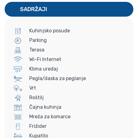
SADRŽAJI
Kuhinjsko posuđe
Parking
Terasa
Wi-Fi Internet
Klima uređaj
Pegla/daska za peglanje
Vrt
Roštilj
Čajna kuhinja
Mreža za komarce
Frižider
Kupatilo