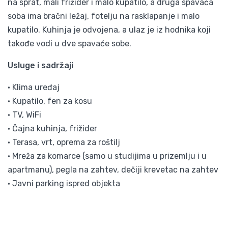
na sprat, mali frižider i malo kupatilo, a druga spavaća
soba ima bračni ležaj, fotelju na rasklapanje i malo
kupatilo. Kuhinja je odvojena, a ulaz je iz hodnika koji
takođe vodi u dve spavaće sobe.
Usluge i sadržaji
• Klima uređaj
• Kupatilo, fen za kosu
• TV, WiFi
• Čajna kuhinja, frižider
• Terasa, vrt, oprema za roštilj
• Mreža za komarce (samo u studijima u prizemlju i u
apartmanu), pegla na zahtev, dečiji krevetac na zahtev
• Javni parking ispred objekta