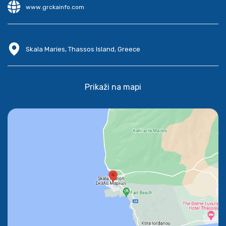
www.grckainfo.com
Skala Maries, Thassos Island, Greece
Prikaži na mapi