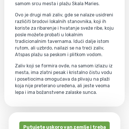
samom srcu mesta i plažu Skala Maries.
Ovo je drugi mali zaliv, gde se nalaze usidreni
različiti brodovi lokalnih stanovnika, koji ih
koriste za ribarenje i hvatanje sveže ribe, koju
posle možete probati u lokalnim
tradicionalnim tavernama. Idući dalje istom
rutom, ali uzbrdo, nailazi se na treći zaliv,
Atspas plažu sa peskom i plitkom vodom.
Zaliv koji se formira ovde, na samom izlazu iz
mesta, ima zlatni pesak i kristalno čistu vodu
i posetiocima omogućava da plivaju na plaži
koja nije preterano uređena, ali jeste veoma
lepa i ima božanstvene zalaske sunca.
Putujete uskoro van zemlje i treba