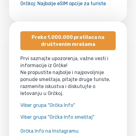
Grčkoj: Najbolje eSIM opcije za turiste
Preko 1.000.000 pratilaca na
društvenim mrežama
Prvi saznajte upozorenja, važne vesti i
informacije iz Grčke!
Ne propustite najbolje i najpovoljnije
ponude smeštaja, pitajte druge turiste,
razmenite iskustva i diskutujte o
letovanju u Grčkoj.
Viber grupa "Grčka Info"
Viber grupa "Grčka Info smeštaj"
Grčka Info na Instagramu