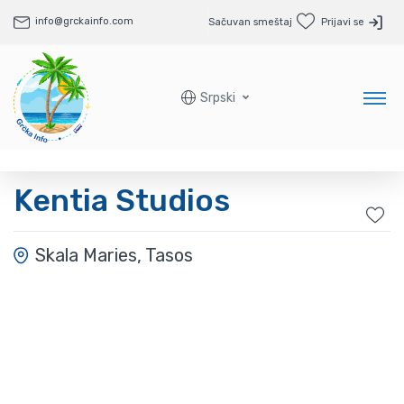
info@grckainfo.com
Sačuvan smeštaj
Prijavi se
Srpski
Kentia Studios
Skala Maries, Tasos