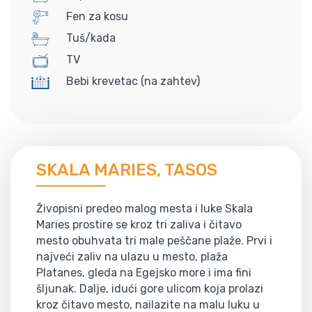
Fen za kosu
Tuš/kada
TV
Bebi krevetac (na zahtev)
SKALA MARIES, TASOS
Živopisni predeo malog mesta i luke Skala
Maries prostire se kroz tri zaliva i čitavo
mesto obuhvata tri male peščane plaže. Prvi i
najveći zaliv na ulazu u mesto, plaža
Platanes, gleda na Egejsko more i ima fini
šljunak. Dalje, idući gore ulicom koja prolazi
kroz čitavo mesto, nailazite na malu luku u