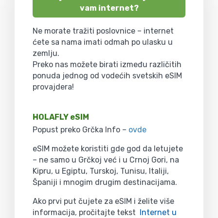
vam internet?
Ne morate tražiti poslovnice – internet
ćete sa nama imati odmah po ulasku u
zemlju.
Preko nas možete birati između različitih
ponuda jednog od vodećih svetskih eSIM
provajdera!
HOLAFLY eSIM
Popust preko Grčka Info –
ovde
eSIM možete koristiti gde god da letujete
– ne samo u Grčkoj već i u Crnoj Gori, na
Kipru, u Egiptu, Turskoj, Tunisu, Italiji,
Španiji i mnogim drugim destinacijama.
Ako prvi put čujete za eSIM i želite više
informacija, pročitajte tekst
Internet u