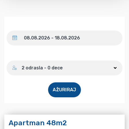
Datum
Broj gostiju
2 odrasla - 0 dece
AŽURIRAJ
Apartman 48m2