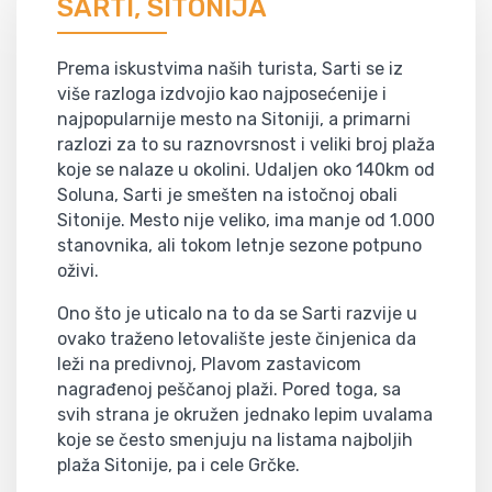
SARTI, SITONIJA
Prema iskustvima naših turista, Sarti se iz
više razloga izdvojio kao najposećenije i
najpopularnije mesto na Sitoniji, a primarni
razlozi za to su raznovrsnost i veliki broj plaža
koje se nalaze u okolini. Udaljen oko 140km od
Soluna, Sarti je smešten na istočnoj obali
Sitonije. Mesto nije veliko, ima manje od 1.000
stanovnika, ali tokom letnje sezone potpuno
oživi.
Ono što je uticalo na to da se Sarti razvije u
ovako traženo letovalište jeste činjenica da
leži na predivnoj, Plavom zastavicom
nagrađenoj peščanoj plaži. Pored toga, sa
svih strana je okružen jednako lepim uvalama
koje se često smenjuju na listama najboljih
plaža Sitonije, pa i cele Grčke.