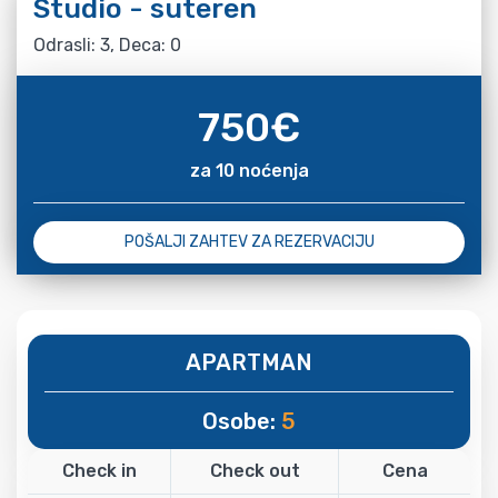
Studio - suteren
Odrasli: 3, Deca: 0
750
€
za 10 noćenja
POŠALJI ZAHTEV ZA REZERVACIJU
APARTMAN
Osobe:
5
Check in
Check out
Cena