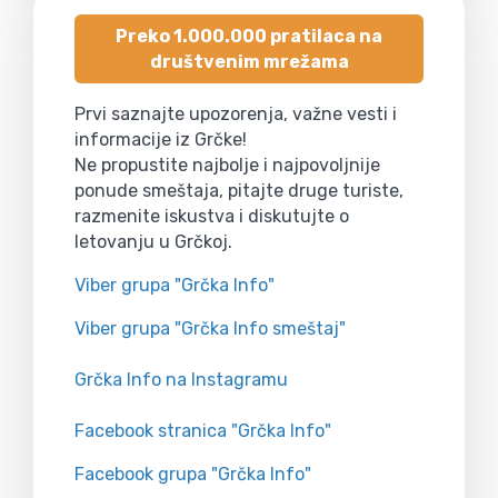
Preko 1.000.000 pratilaca na
društvenim mrežama
Prvi saznajte upozorenja, važne vesti i
informacije iz Grčke!
Ne propustite najbolje i najpovoljnije
ponude smeštaja, pitajte druge turiste,
razmenite iskustva i diskutujte o
letovanju u Grčkoj.
Viber grupa "Grčka Info"
Viber grupa "Grčka Info smeštaj"
Grčka Info na Instagramu
Facebook stranica "Grčka Info"
Facebook grupa "Grčka Info"