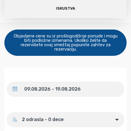
ISKUSTVA
Objavljene cene su iz prošlogodišnje ponude i mogu
biti podložne izmenama. Ukoliko želite da
rezervišete ovaj smeštaj popunite zahtev za
rezervaciju.
Datum
Broj gostiju
2 odrasla - 0 dece