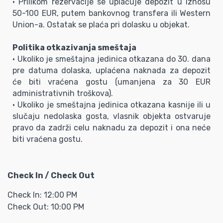
• Prilikom rezervacije se uplaćuje depozit u iznosu
50-100 EUR, putem bankovnog transfera ili Western
Union-a. Ostatak se plaća pri dolasku u objekat.
Politika otkazivanja smeštaja
• Ukoliko je smeštajna jedinica otkazana do 30. dana
pre datuma dolaska, uplaćena naknada za depozit
će biti vraćena gostu (umanjena za 30 EUR
administrativnih troškova).
• Ukoliko je smeštajna jedinica otkazana kasnije ili u
slučaju nedolaska gosta, vlasnik objekta ostvaruje
pravo da zadrži celu naknadu za depozit i ona neće
biti vraćena gostu.
Check In / Check Out
Check In: 12:00 PM
Check Out: 10:00 PM