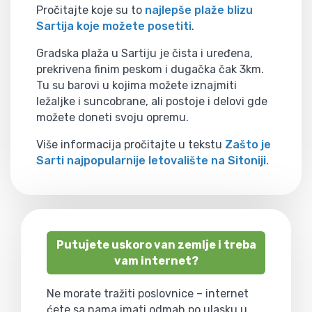
Pročitajte koje su to
najlepše plaže blizu
Sartija koje možete posetiti
.
Gradska plaža u Sartiju je čista i uređena,
prekrivena finim peskom i dugačka čak 3km.
Tu su barovi u kojima možete iznajmiti
ležaljke i suncobrane, ali postoje i delovi gde
možete doneti svoju opremu.
Više informacija pročitajte u tekstu
Zašto je
Sarti najpopularnije letovalište na Sitoniji
.
Putujete uskoro van zemlje i treba
vam internet?
Ne morate tražiti poslovnice – internet
ćete sa nama imati odmah po ulasku u