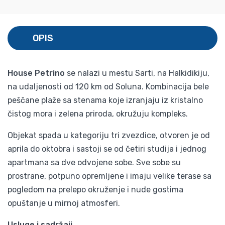
OPIS
House Petrino
se nalazi u mestu Sarti, na Halkidikiju,
na udaljenosti od 120 km od Soluna. Kombinacija bele
peščane plaže sa stenama koje izranjaju iz kristalno
čistog mora i zelena priroda, okružuju kompleks.
Objekat spada u kategoriju tri zvezdice, otvoren je od
aprila do oktobra i sastoji se od četiri studija i jednog
apartmana sa dve odvojene sobe. Sve sobe su
prostrane, potpuno opremljene i imaju velike terase sa
pogledom na prelepo okruženje i nude gostima
opuštanje u mirnoj atmosferi.
Usluge i sadržaji