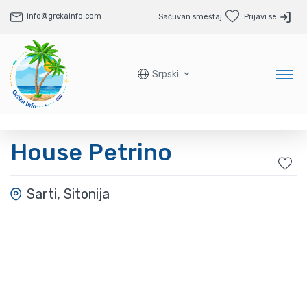
info@grckainfo.com
Sačuvan smeštaj
Prijavi se
Srpski
House Petrino
Sarti, Sitonija