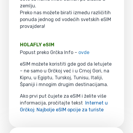
zemlju.
Preko nas možete birati između različitih
ponuda jednog od vodećih svetskih eSIM
provajdera!
HOLAFLY eSIM
Popust preko Grčka Info –
ovde
eSIM možete koristiti gde god da letujete
– ne samo u Grčkoj već i u Crnoj Gori, na
Kipru, u Egiptu, Turskoj, Tunisu, Italiji,
Španiji i mnogim drugim destinacijama.
Ako prvi put čujete za eSIM i želite više
informacija, pročitajte tekst
Internet u
Grčkoj: Najbolje eSIM opcije za turiste