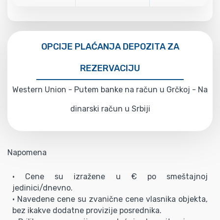
OPCIJE PLAĆANJA DEPOZITA ZA
REZERVACIJU
Western Union - Putem banke na račun u Grčkoj - Na
dinarski račun u Srbiji
Napomena
• Cene su izražene u € po smeštajnoj
jedinici/dnevno.
• Navedene cene su zvanične cene vlasnika objekta,
bez ikakve dodatne provizije posrednika.