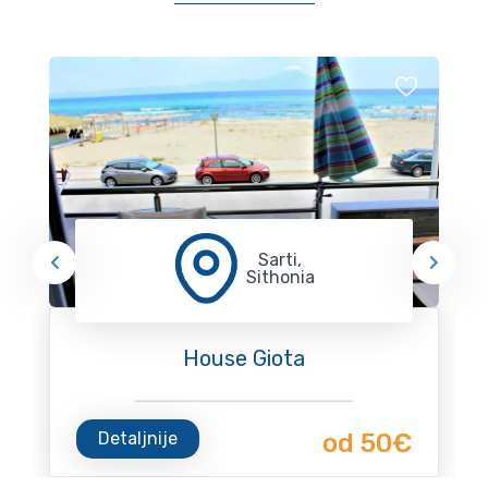
Sarti,
Sithonia
House Giota
Detaljnije
od 50€