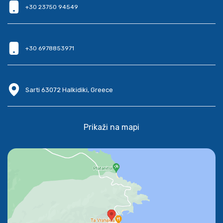
+30 23750 94549
+30 6978853971
Sarti 63072 Halkidiki, Greece
Prikaži na mapi