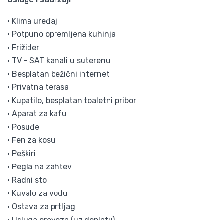
• Klima uređaj
• Potpuno opremljena kuhinja
• Frižider
• TV - SAT kanali u suterenu
• Besplatan bežični internet
• Privatna terasa
• Kupatilo, besplatan toaletni pribor
• Aparat za kafu
• Posuđe
• Fen za kosu
• Peškiri
• Pegla na zahtev
• Radni sto
• Kuvalo za vodu
• Ostava za prtljag
• Usluga prevoza (uz doplatu)