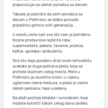
preporučuje za odmor porodica sa decom.
Takođe je poznato da osim porodica sa
decom u Polihronu se dobro provode
pripadnici gotovo svih generacija.
U mestu ćete naći sve što vam je potrebno:
brojne prodavnice različite robe,
supermarkete, pekare, taverne, picerije,
kafiće, apoteke i ambulantu.
Ono što daje posebnu draž ovom letovalištu
svakako je duga peščana plaža, koja se
proteže dužinom celog mesta. More u
Polihronu je izuzetno čisto i u njemu
uglavnom nema meduza, a plaža je većim
delom peščana i lepo uređena.
Na plaži postoje ležaljke i suncobrani, koje
možete koristiti tokom celog dana ukoliko