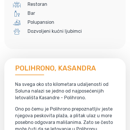
Restoran
Bar
Polupansion
Dozvoljeni kućni ljubimci
POLIHRONO, KASANDRA
Na svega oko sto kilometara udaljenosti od
Soluna nalazi se jedno od najposećenijih
letovališta Kasandre - Polihrono.
Ono po čemu je Polihrono prepoznatljiv jeste
njegova peskovita plaža, a plitak ulaz u more
posebno odgovara mališanima. Zato se često
može čuti da se letovanje u Polihronu