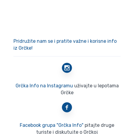
Pridružite nam se i pratite važne i korisne info
iz Grčke!
Grčka Info na Instagramu
uživajte u lepotama
Grčke
Facebook grupa "Grčka Info"
pitajte druge
turiste i diskutujte o Grčkoj