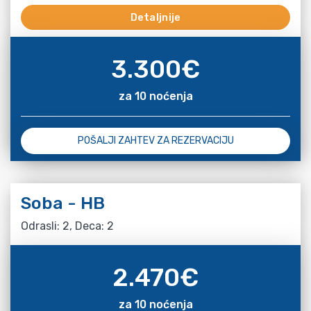
Detaljnije
3.300
€
za 10 noćenja
POŠALJI ZAHTEV ZA REZERVACIJU
Soba - HB
Odrasli: 2, Deca: 2
2.470
€
za 10 noćenja