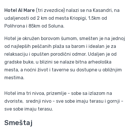
Hotel Al Mare
(tri zvezdice) nalazi se na Kasandri, na
udaljenosti od 2 km od mesta Kriopigi, 1.5km od
Polihrona i 85km od Soluna.
Hotel je okružen borovom šumom, smešten je na jednoj
od najlepših peščanih plaža sa barom i idealan je za
relaksaciju i opušten porodični odmor. Udaljen je od
gradske buke, u blizini se nalaze bitna arheološka
mesta, a noćni život i taverne su dostupne u obližnjim
mestima.
Hotel ima tri nivoa, prizemlje - sobe sa izlazom na
dvoriste, srednji nivo - sve sobe imaju terasu i gornji -
sve sobe imaju terasu.
Smeštaj