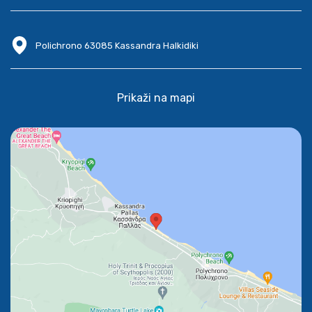
Polichrono 63085 Kassandra Halkidiki
Prikaži na mapi