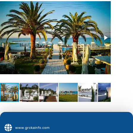
www.grckainfo.com