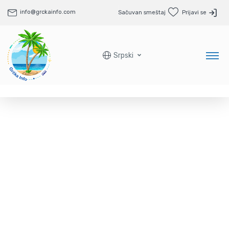
info@grckainfo.com
Sačuvan smeštaj
Prijavi se
Srpski