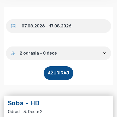
Datum
Broj gostiju
2 odrasla - 0 dece
AŽURIRAJ
Soba - HB
Odrasli: 3, Deca: 2