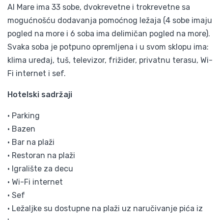
Al Mare ima 33 sobe, dvokrevetne i trokrevetne sa
mogućnošću dodavanja pomoćnog ležaja (4 sobe imaju
pogled na more i 6 soba ima delimičan pogled na more).
Svaka soba je potpuno opremljena i u svom sklopu ima:
klima uređaj, tuš, televizor, frižider, privatnu terasu, Wi-
Fi internet i sef.
Hotelski sadržaji
• Parking
• Bazen
• Bar na plaži
• Restoran na plaži
• Igralište za decu
• Wi-Fi internet
• Sef
• Ležaljke su dostupne na plaži uz naručivanje pića iz