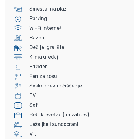
Smeštaj na plaži
Parking
Wi-Fi Internet
Bazen
Dečije igralište
Klima uređaj
Frižider
Fen za kosu
Svakodnevno čišćenje
TV
Sef
Bebi krevetac (na zahtev)
Ležaljke i suncobrani
Vrt