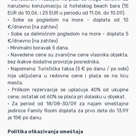
naručenu konzumaciju iz hotelskog beach bara (15
EUR do 10.06. i 25 EUR u periodu od 11.06. do 10.09).
• Sobe sa pogledom na more - doplata od 10
€/dnevno (na zahtev)
• Sobe sa delimičnim pogledom na more - doplata 5
€/dnevno (na zahtev)
• Minimalni boravak 5 dana.
• Navedene cene su zvanične cene vlasnika objekta,
bez ikakve dodatne provizije posrednika.
• Napomena: Turistička taksa (5 € po danu / po sobi)
nije uključena u redovne cene i plaća se na licu
mesta.
• Prilikom rezervacije se uplaćuje 40% od ukupne
cene, ostatak od 60% se plaća pri dolasku u objekat.
• Za period od 18/08-30/09 za najam smeštajne
jedinice Family Room doplata za prvo dete do 13.99
je 15€ po danu.
Politika otkazivanja smeštaja