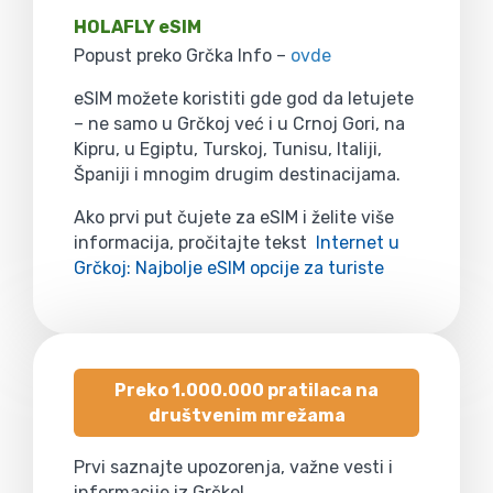
HOLAFLY eSIM
Popust preko Grčka Info –
ovde
eSIM možete koristiti gde god da letujete
– ne samo u Grčkoj već i u Crnoj Gori, na
Kipru, u Egiptu, Turskoj, Tunisu, Italiji,
Španiji i mnogim drugim destinacijama.
Ako prvi put čujete za eSIM i želite više
informacija, pročitajte tekst
Internet u
Grčkoj: Najbolje eSIM opcije za turiste
Preko 1.000.000 pratilaca na
društvenim mrežama
Prvi saznajte upozorenja, važne vesti i
informacije iz Grčke!