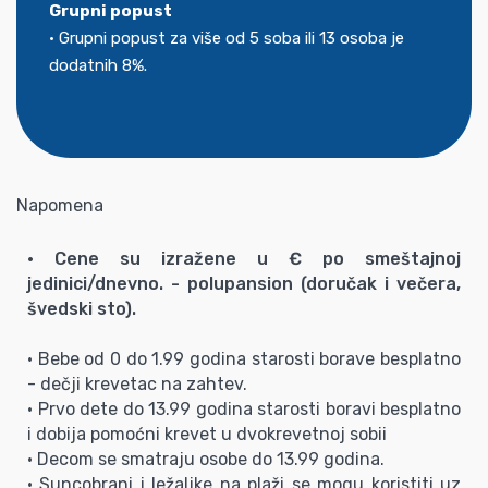
Grupni popust
•
Grupni popust za više od 5 soba ili 13 osoba je
dodatnih 8%.
Napomena
• Cene su izražene u € po smeštajnoj
jedinici/dnevno. - polupansion (doručak i večera,
švedski sto).
• Bebe od 0 do 1.99 godina starosti borave besplatno
- dečji krevetac na zahtev.
• Prvo dete do 13.99 godina starosti boravi besplatno
i dobija pomoćni krevet u dvokrevetnoj sobii
• Decom se smatraju osobe do 13.99 godina.
• Suncobrani i ležaljke na plaži se mogu koristiti uz