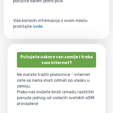
poručite barem jedno piće.
Više korisnih informacija o ovom mestu
pročitajte
ovde
.
Putujete uskoro van zemlje i treba
vam internet?
Ne morate tražiti poslovnice – internet
ćete sa nama imati odmah po ulasku u
zemlju.
Preko nas možete birati između različitih
ponuda jednog od vodećih svetskih eSIM
provajdera!