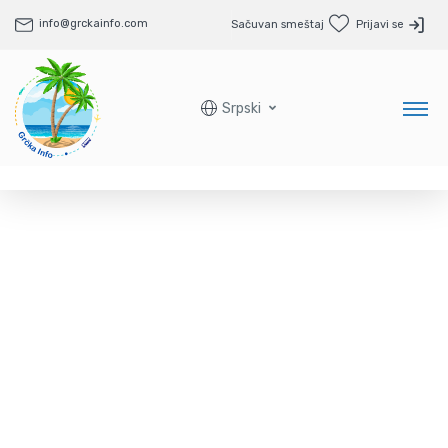
info@grckainfo.com
Sačuvan smeštaj
Prijavi se
Srpski