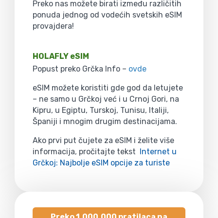
Preko nas možete birati između različitih
ponuda jednog od vodećih svetskih eSIM
provajdera!
HOLAFLY eSIM
Popust preko Grčka Info –
ovde
eSIM možete koristiti gde god da letujete
– ne samo u Grčkoj već i u Crnoj Gori, na
Kipru, u Egiptu, Turskoj, Tunisu, Italiji,
Španiji i mnogim drugim destinacijama.
Ako prvi put čujete za eSIM i želite više
informacija, pročitajte tekst
Internet u
Grčkoj: Najbolje eSIM opcije za turiste
Preko 1.000.000 pratilaca na