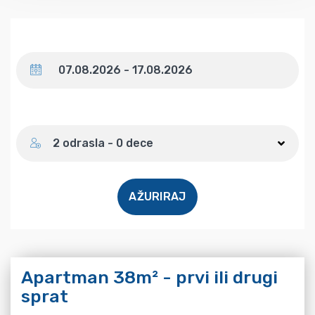
Datum
Broj gostiju
2 odrasla - 0 dece
AŽURIRAJ
Apartman 38m² - prvi ili drugi
sprat