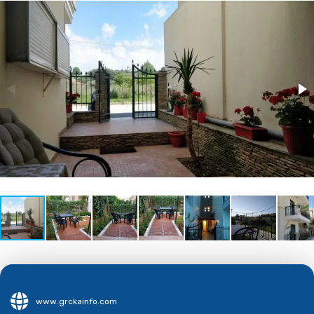
www.grckainfo.com