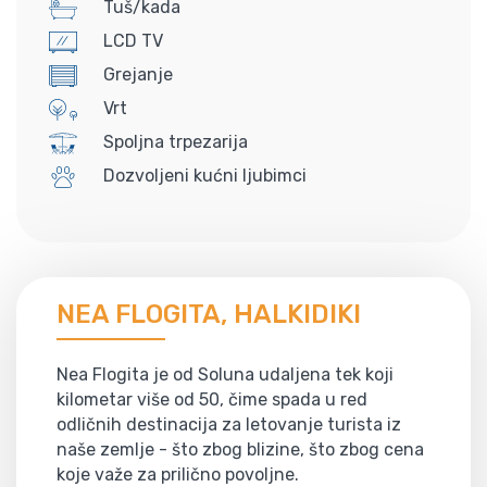
Tuš/kada
LCD TV
Grejanje
Vrt
Spoljna trpezarija
Dozvoljeni kućni ljubimci
NEA FLOGITA, HALKIDIKI
Nea Flogita je od Soluna udaljena tek koji
kilometar više od 50, čime spada u red
odličnih destinacija za letovanje turista iz
naše zemlje - što zbog blizine, što zbog cena
koje važe za prilično povoljne.