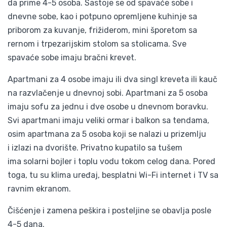
da prime 4-5 osoba. Sastoje se od spavaće sobe i
dnevne sobe, kao i potpuno opremljene kuhinje sa
priborom za kuvanje, frižiderom, mini šporetom sa
rernom i trpezarijskim stolom sa stolicama. Sve
spavaće sobe imaju bračni krevet.
Apartmani za 4 osobe imaju ili dva singl kreveta ili kauč
na razvlačenje u dnevnoj sobi. Apartmani za 5 osoba
imaju sofu za jednu i dve osobe u dnevnom boravku.
Svi apartmani imaju veliki ormar i balkon sa tendama,
osim apartmana za 5 osoba koji se nalazi u prizemlju
i izlazi na dvorište. Privatno kupatilo sa tušem
ima solarni bojler i toplu vodu tokom celog dana. Pored
toga, tu su klima uređaj, besplatni Wi-Fi internet i TV sa
ravnim ekranom.
Čišćenje i zamena peškira i posteljine se obavlja posle
4-5 dana.