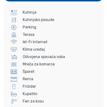
Kuhinja
Kuhinjsko posuđe
Parking
Terasa
Wi-Fi Internet
Klima uređaj
Odvojena spavaća soba
Mreža za komarce
Šporet
Rerna
Frižider
Kupatilo
Fen za kosu