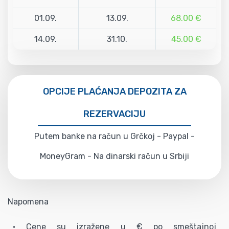
01.09.
13.09.
68.00 €
14.09.
31.10.
45.00 €
OPCIJE PLAĆANJA DEPOZITA ZA
REZERVACIJU
Putem banke na račun u Grčkoj - Paypal -
MoneyGram - Na dinarski račun u Srbiji
Napomena
• Cene su izražene u € po smeštajnoj