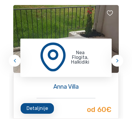
Nea
Flogita,
Halkidiki
Anna Villa
Detaljnije
od 60€