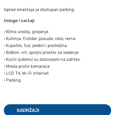
Ispred smeštaja je dostupan parking.
Usluge i saržaji
• Klima uređaj, grejanje
• Kuhinja, frižider, posuđe, rešo, rerna
• Kupatilo, tuš, peškiri i posteljina
• Balkon, vrt, spoljni prostor za sedenje
• Kućni ljubimci su dozvoljeni na zahtev.
• Mreže protiv komaraca
• LCD TV, Wi-Fi internet
• Parking
SADRŽAJI