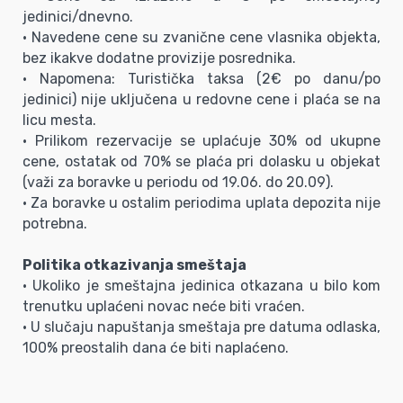
jedinici/dnevno.
• Navedene cene su zvanične cene vlasnika objekta,
bez ikakve dodatne provizije posrednika.
• Napomena: Turistička taksa (2€ po danu/po
jedinici) nije uključena u redovne cene i plaća se na
licu mesta.
• Prilikom rezervacije se uplaćuje 30% od ukupne
cene, ostatak od 70% se plaća pri dolasku u objekat
(važi za boravke u periodu od 19.06. do 20.09).
• Za boravke u ostalim periodima uplata depozita nije
potrebna.
Politika otkazivanja smeštaja
• Ukoliko je smeštajna jedinica otkazana u bilo kom
trenutku uplaćeni novac neće biti vraćen.
• U slučaju napuštanja smeštaja pre datuma odlaska,
100% preostalih dana će biti naplaćeno.