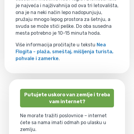
je najveća i najživahnija od ova tri letovališta,
ona je na neki način lepo nadopunjuju,
pružaju mnogo lepog prostora za šetnju, a
svuda se može stići peške. Do oba susedna
mesta potrebno je 10-15 minuta hoda.
Više informacija pročitajte u tekstu
Nea
Flogita - plaža, smeštaj, mišljenja turista,
pohvale i zamerke
.
Putujete uskoro van zemlje i treba
vam internet?
Ne morate tražiti poslovnice – internet
ćete sa nama imati odmah po ulasku u
zemlju.