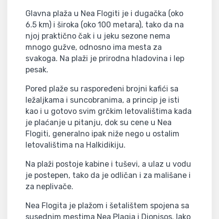
Glavna plaža u Nea Flogiti je i dugačka (oko
6.5 km) i široka (oko 100 metara), tako da na
njoj praktično čak i u jeku sezone nema
mnogo gužve, odnosno ima mesta za
svakoga. Na plaži je prirodna hladovina i lep
pesak.
Pored plaže su raspoređeni brojni kafići sa
ležaljkama i suncobranima, a princip je isti
kao i u gotovo svim grčkim letovalištima kada
je plaćanje u pitanju, dok su cene u Nea
Flogiti, generalno ipak niže nego u ostalim
letovalištima na Halkidikiju.
Na plaži postoje kabine i tuševi, a ulaz u vodu
je postepen, tako da je odličan i za mališane i
za neplivače.
Nea Flogita je plažom i šetalištem spojena sa
susednim mestima Nea Plagia i Dionisos. Iako