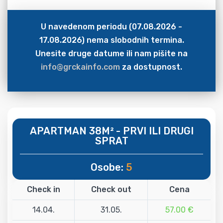
U navedenom periodu (07.08.2026 -
17.08.2026) nema slobodnih termina.
Unesite druge datume ili nam pišite na
info@grckainfo.com
za dostupnost.
APARTMAN 38M² - PRVI ILI DRUGI
SPRAT
Osobe:
5
Check in
Check out
Cena
14.04.
31.05.
57.00 €