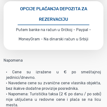
OPCIJE PLAĆANJA DEPOZITA ZA
REZERVACIJU
Putem banke na račun u Grčkoj - Paypal -
MoneyGram - Na dinarski račun u Srbiji
Napomena
• Cene su izražene u € po smeštajnoj
jedinici/dnevno.
• Navedene cene su zvanične cene vlasnika objekta,
bez ikakve dodatne provizije posrednika.
• Napomena: Turistička taksa (2 € po danu / po sobi)
nije uključena u redovne cene i plaća se na licu
mesta.