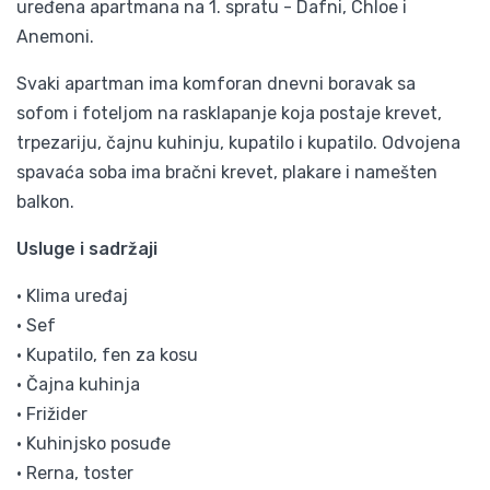
uređena apartmana na 1. spratu - Dafni, Chloe i
Anemoni.
Svaki apartman ima komforan dnevni boravak sa
sofom i foteljom na rasklapanje koja postaje krevet,
trpezariju, čajnu kuhinju, kupatilo i kupatilo. Odvojena
spavaća soba ima bračni krevet, plakare i namešten
balkon.
Usluge i sadržaji
• Klima uređaj
• Sef
• Kupatilo, fen za kosu
• Čajna kuhinja
• Frižider
• Kuhinjsko posuđe
• Rerna, toster