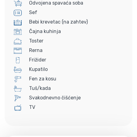
Odvojena spavaća soba
Sef
Bebi krevetac (na zahtev)
Čajna kuhinja
Toster
Rerna
Frižider
Kupatilo
Fen za kosu
Tuš/kada
Svakodnevno čišćenje
TV