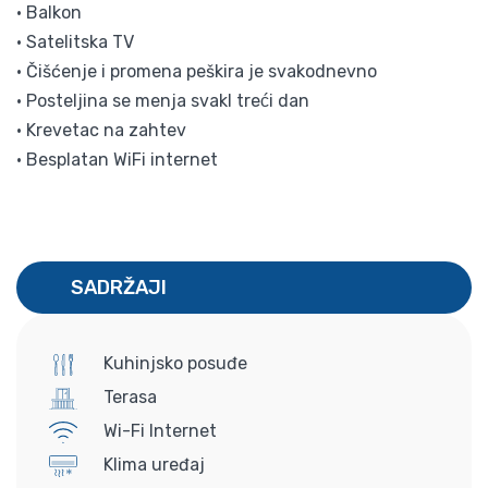
• Balkon
• Satelitska TV
• Čišćenje i promena peškira je svakodnevno
• Posteljina se menja svakI treći dan
• Krevetac na zahtev
• Besplatan WiFi internet
SADRŽAJI
Kuhinjsko posuđe
Terasa
Wi-Fi Internet
Klima uređaj