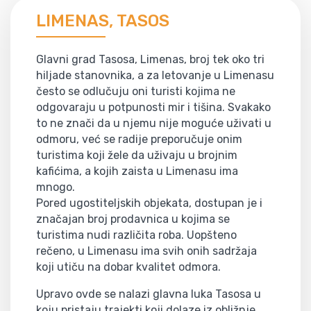
LIMENAS, TASOS
Glavni grad Tasosa, Limenas, broj tek oko tri
hiljade stanovnika, a za letovanje u Limenasu
često se odlučuju oni turisti kojima ne
odgovaraju u potpunosti mir i tišina. Svakako
to ne znači da u njemu nije moguće uživati u
odmoru, već se radije preporučuje onim
turistima koji žele da uživaju u brojnim
kafićima, a kojih zaista u Limenasu ima
mnogo.
Pored ugostiteljskih objekata, dostupan je i
značajan broj prodavnica u kojima se
turistima nudi različita roba. Uopšteno
rečeno, u Limenasu ima svih onih sadržaja
koji utiču na dobar kvalitet odmora.
Upravo ovde se nalazi glavna luka Tasosa u
koju pristaju trajekti koji dolaze iz obližnje