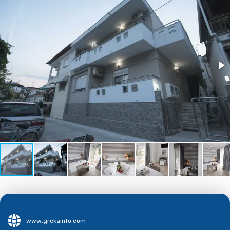
www.grckainfo.com