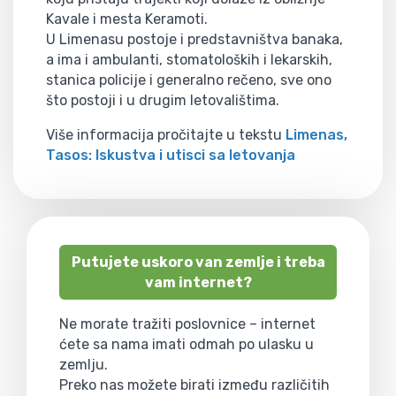
Kavale i mesta Keramoti.
U Limenasu postoje i predstavništva banaka,
a ima i ambulanti, stomatoloških i lekarskih,
stanica policije i generalno rečeno, sve ono
što postoji i u drugim letovalištima.
Više informacija pročitajte u tekstu
Limenas,
Tasos: Iskustva i utisci sa letovanja
Putujete uskoro van zemlje i treba
vam internet?
Ne morate tražiti poslovnice – internet
ćete sa nama imati odmah po ulasku u
zemlju.
Preko nas možete birati između različitih