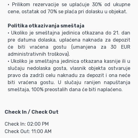
• Prilikom rezervacije se uplaćuje 30% od ukupne
cene, ostatak od 70% se plaća pri dolasku u objekat.
Politika otkazivanja smeštaja
• Ukoliko je smeštajna jedinica otkazana do 21. dan
pre datuma dolaska, uplaćena naknada za depozit
će biti vraćena gostu (umanjena za 30 EUR
administrativnih troškova).
• Ukoliko je smeštajna jedinica otkazana kasnije ili u
slučaju nedolaska gosta, vlasnik objekta ostvaruje
pravo da zadrži celu naknadu za depozit i ona neće
biti vraćena gostu. U slučaju ranijen napuštanja
smeštaja, 100% preostalih dana će biti naplaćeno.
Check In / Check Out
Check In: 02:00 PM
Check Out: 11:00 AM