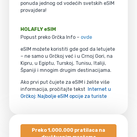
ponuda jednog od vodećih svetskih eSIM
provajdera!
HOLAFLY eSIM
Popust preko Grčka Info –
ovde
eSIM možete koristiti gde god da letujete
– ne samo u Grčkoj već i u Crnoj Gori, na
Kipru, u Egiptu, Turskoj, Tunisu, Italiji,
Španiji i mnogim drugim destinacijama.
Ako prvi put čujete za eSIM i želite više
informacija, pročitajte tekst
Internet u
Grčkoj: Najbolje eSIM opcije za turiste
Preko 1.000.000 pratilaca na