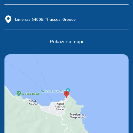
Limenas 64005, Thassos, Greece
Prikaži na mapi