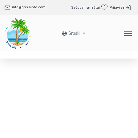
info@grckainfo.com
Sačuvan smeštaj
Prijavi se
Srpski