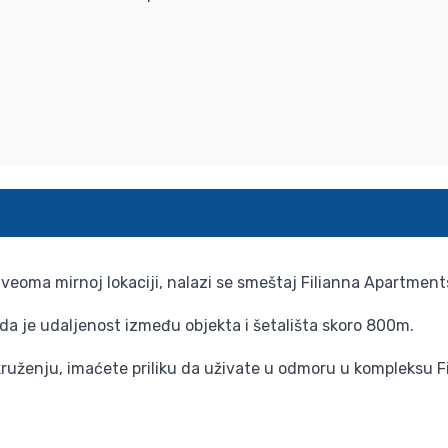
 na veoma mirnoj lokaciji, nalazi se smeštaj Filianna Apartmen
i da je udaljenost između objekta i šetališta skoro 800m.
okruženju, imaćete priliku da uživate u odmoru u kompleksu 