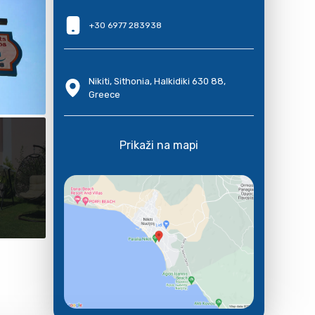
+30 6977 283938
Nikiti, Sithonia, Halkidiki 630 88,
Greece
Prikaži na mapi
E