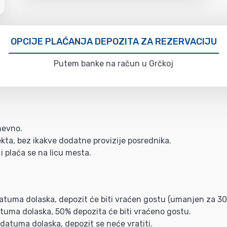
OPCIJE PLAĆANJA DEPOZITA ZA REZERVACIJU
Putem banke na račun u Grčkoj
nevno.
kta, bez ikakve dodatne provizije posrednika.
i plaća se na licu mesta.
datuma dolaska, depozit će biti vraćen gostu (umanjen za 3
atuma dolaska, 50% depozita će biti vraćeno gostu.
 datuma dolaska, depozit se neće vratiti.