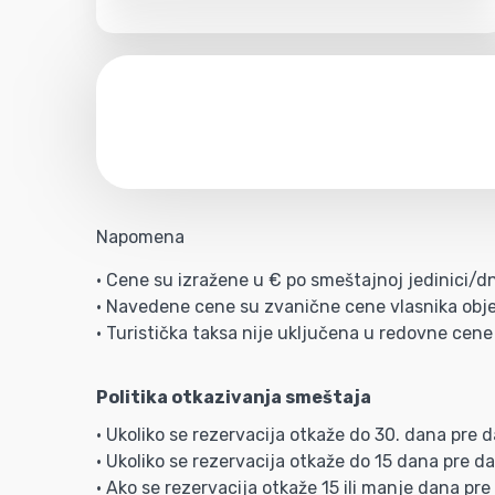
Napomena
• Cene su izražene u € po smeštajnoj jedinici/d
• Navedene cene su zvanične cene vlasnika obje
• Turistička taksa nije uključena u redovne cene 
Politika otkazivanja smeštaja
• Ukoliko se rezervacija otkaže do 30. dana pre 
• Ukoliko se rezervacija otkaže do 15 dana pre d
• Ako se rezervacija otkaže 15 ili manje dana pre