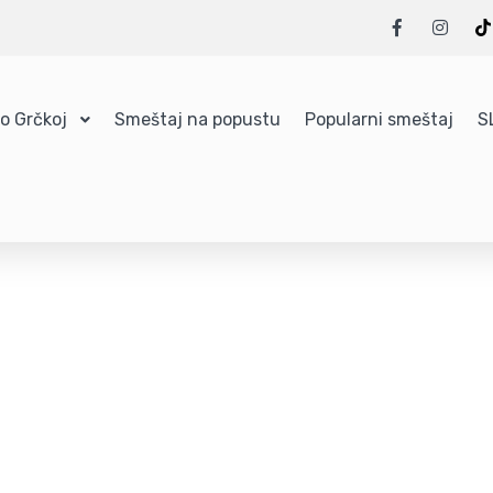
 o Grčkoj
Smeštaj na popustu
Popularni smeštaj
S