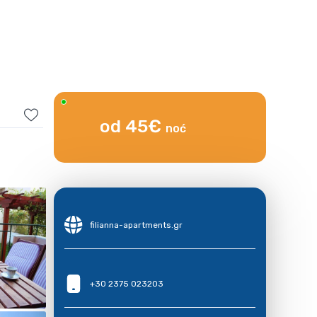
od 45€
noć
filianna-apartments.gr
+30 2375 023203