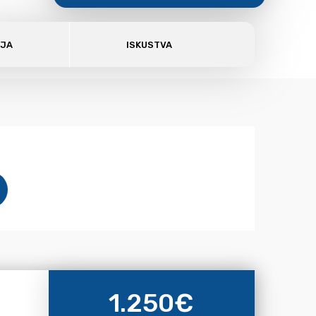
AJA
ISKUSTVA
1.250
€