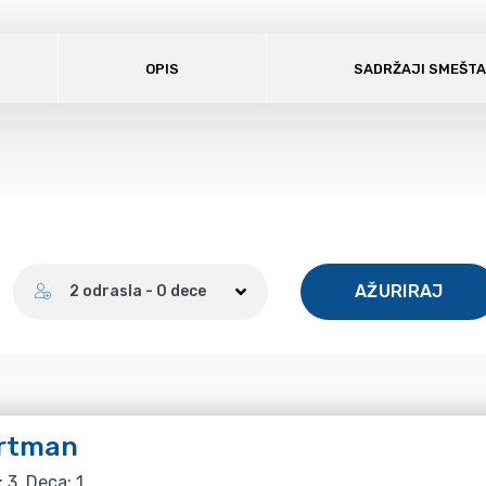
OPIS
SADRŽAJI SMEŠT
Broj gostiju
AŽURIRAJ
2 odrasla - 0 dece
rtman
: 3, Deca: 1