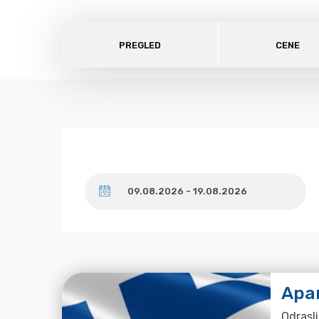
PREGLED
CENE
Datum
Apa
Odrasli