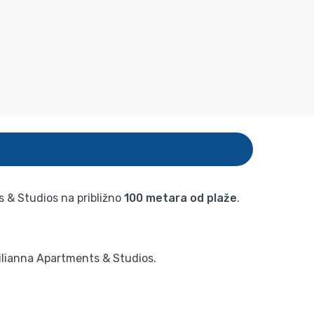
ts & Studios na približno
100 metara od plaže
.
Filianna Apartments & Studios.