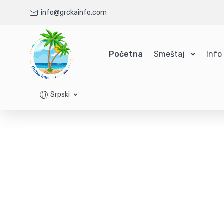
info@grckainfo.com
Početna
Smeštaj
Info
Srpski