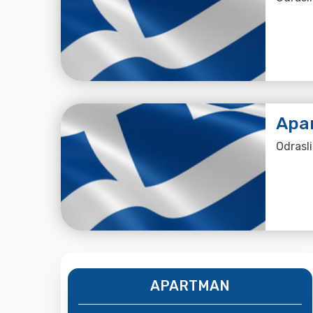
Apar
Odrasli
APARTMAN