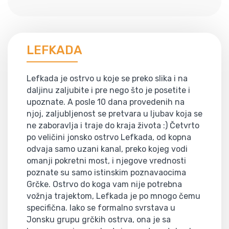
LEFKADA
Lefkada je ostrvo u koje se preko slika i na
daljinu zaljubite i pre nego što je posetite i
upoznate. A posle 10 dana provedenih na
njoj, zaljubljenost se pretvara u ljubav koja se
ne zaboravlja i traje do kraja života :) Četvrto
po veličini jonsko ostrvo Lefkada, od kopna
odvaja samo uzani kanal, preko kojeg vodi
omanji pokretni most, i njegove vrednosti
poznate su samo istinskim poznavaocima
Grčke. Ostrvo do koga vam nije potrebna
vožnja trajektom, Lefkada je po mnogo čemu
specifična. Iako se formalno svrstava u
Jonsku grupu grčkih ostrva, ona je sa