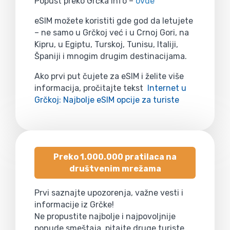
Popust preko Grčka Info –
ovde
eSIM možete koristiti gde god da letujete
– ne samo u Grčkoj već i u Crnoj Gori, na
Kipru, u Egiptu, Turskoj, Tunisu, Italiji,
Španiji i mnogim drugim destinacijama.
Ako prvi put čujete za eSIM i želite više
informacija, pročitajte tekst
Internet u
Grčkoj: Najbolje eSIM opcije za turiste
Preko 1.000.000 pratilaca na
društvenim mrežama
Prvi saznajte upozorenja, važne vesti i
informacije iz Grčke!
Ne propustite najbolje i najpovoljnije
ponude smeštaja, pitajte druge turiste,