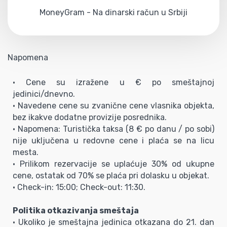
MoneyGram - Na dinarski račun u Srbiji
Napomena
• Cene su izražene u € po smeštajnoj
jedinici/dnevno.
• Navedene cene su zvanične cene vlasnika objekta,
bez ikakve dodatne provizije posrednika.
• Napomena: Turistička taksa (8 € po danu / po sobi)
nije uključena u redovne cene i plaća se na licu
mesta.
• Prilikom rezervacije se uplaćuje 30% od ukupne
cene, ostatak od 70% se plaća pri dolasku u objekat.
• Check-in: 15:00; Check-out: 11:30.
Politika otkazivanja smeštaja
• Ukoliko je smeštajna jedinica otkazana do 21. dan