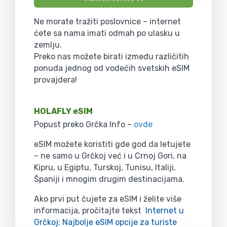
Ne morate tražiti poslovnice – internet
ćete sa nama imati odmah po ulasku u
zemlju.
Preko nas možete birati između različitih
ponuda jednog od vodećih svetskih eSIM
provajdera!
HOLAFLY eSIM
Popust preko Grčka Info –
ovde
eSIM možete koristiti gde god da letujete
– ne samo u Grčkoj već i u Crnoj Gori, na
Kipru, u Egiptu, Turskoj, Tunisu, Italiji,
Španiji i mnogim drugim destinacijama.
Ako prvi put čujete za eSIM i želite više
informacija, pročitajte tekst
Internet u
Grčkoj: Najbolje eSIM opcije za turiste