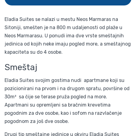
Eladia Suites se nalazi u mestu Neos Marmaras na
Sitoniji, smešten je na 800 m udaljenosti od plaže u
Neos Marmarasu. U ponudi ima dve vrste smeštajnih
jedinica od kojih neke imaju pogled more, a smeštajnog
kapaciteta su do 4 osobe.
Smeštaj
Eladia Suites svojim gostima nudi apartmane koji su
pozicionirani na prvom i na drugom spratu, površine od
30m² sa čije se terase pruža pogled na more.
Apartmani su opremljeni sa bračnim krevetima
pogodnim za dve osobe, kao i sofom na razvlačenje
pogodnom za još dve osobe.
Drugi tip smeštajne jedinice u okviru Eladia Suites