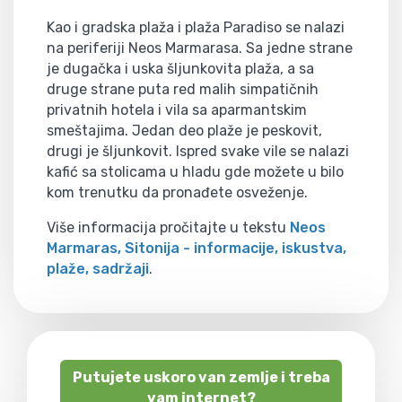
Kao i gradska plaža i plaža Paradiso se nalazi
na periferiji Neos Marmarasa. Sa jedne strane
je dugačka i uska šljunkovita plaža, a sa
druge strane puta red malih simpatičnih
privatnih hotela i vila sa aparmantskim
smeštajima. Jedan deo plaže je peskovit,
drugi je šljunkovit. Ispred svake vile se nalazi
kafić sa stolicama u hladu gde možete u bilo
kom trenutku da pronađete osveženje.
Više informacija pročitajte u tekstu
Neos
Marmaras, Sitonija - informacije, iskustva,
plaže, sadržaji
.
Putujete uskoro van zemlje i treba
vam internet?