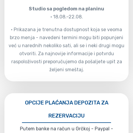
Studio sa pogledom na planinu
• 18.08.–22.08.
• Prikazana je trenutna dostupnost koja se veoma
brzo menja - navedeni termini mogu biti popunjeni
već u narednih nekoliko sati, ali se i neki drugi mogu
otvoriti. Za najnovije informacije i potvrdu
raspoloživosti preporučujemo da pošaljete upit za
željeni smeštaj.
OPCIJE PLAĆANJA DEPOZITA ZA
REZERVACIJU
Putem banke na račun u Grčkoj - Paypal -