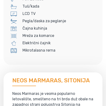
Tuš/kada
LCD TV
Pegla/daska za peglanje
Čajna kuhinja
Mreža za komarce
Električni čajnik
Mikrotalasna rerna
NEOS MARMARAS, SITONIJA
Neos Marmaras je veoma popularno
letovalište, smešteno na tri brda duž obale na
zapadnoj strani poluostrva Sitonija na