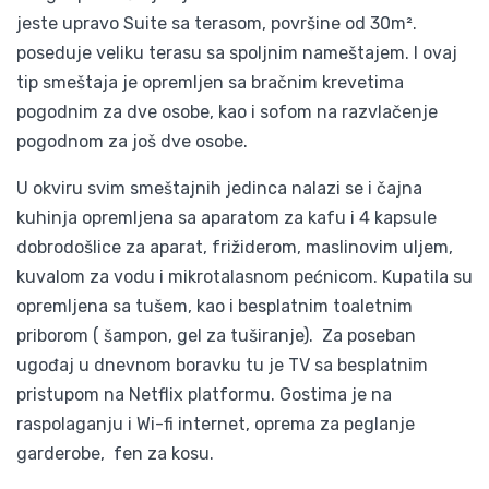
jeste upravo Suite sa terasom, površine od 30m².
poseduje veliku terasu sa spoljnim nameštajem. I ovaj
tip smeštaja je opremljen sa bračnim krevetima
pogodnim za dve osobe, kao i sofom na razvlačenje
pogodnom za još dve osobe.
U okviru svim smeštajnih jedinca nalazi se i čajna
kuhinja opremljena sa aparatom za kafu i 4 kapsule
dobrodošlice za aparat, frižiderom, maslinovim uljem,
kuvalom za vodu i mikrotalasnom pećnicom. Kupatila su
opremljena sa tušem, kao i besplatnim toaletnim
priborom ( šampon, gel za tuširanje). Za poseban
ugođaj u dnevnom boravku tu je TV sa besplatnim
pristupom na Netflix platformu. Gostima je na
raspolaganju i Wi-fi internet, oprema za peglanje
garderobe, fen za kosu.