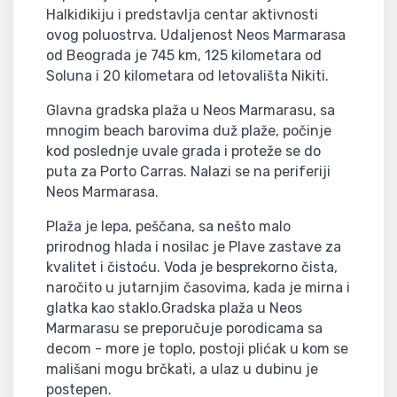
Halkidikiju i predstavlja centar aktivnosti
ovog poluostrva. Udaljenost Neos Marmarasa
od Beograda je 745 km, 125 kilometara od
Soluna i 20 kilometara od letovališta Nikiti.
Glavna gradska plaža u Neos Marmarasu, sa
mnogim beach barovima duž plaže, počinje
kod poslednje uvale grada i proteže se do
puta za Porto Carras. Nalazi se na periferiji
Neos Marmarasa.
Plaža je lepa, peščana, sa nešto malo
prirodnog hlada i nosilac je Plave zastave za
kvalitet i čistoću. Voda je besprekorno čista,
naročito u jutarnjim časovima, kada je mirna i
glatka kao staklo.Gradska plaža u Neos
Marmarasu se preporučuje porodicama sa
decom - more je toplo, postoji plićak u kom se
mališani mogu brčkati, a ulaz u dubinu je
postepen.