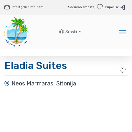
info@grckainfo.com
Sačuvan smeštaj
Prijavi se
Srpski
Eladia Suites
Neos Marmaras, Sitonija