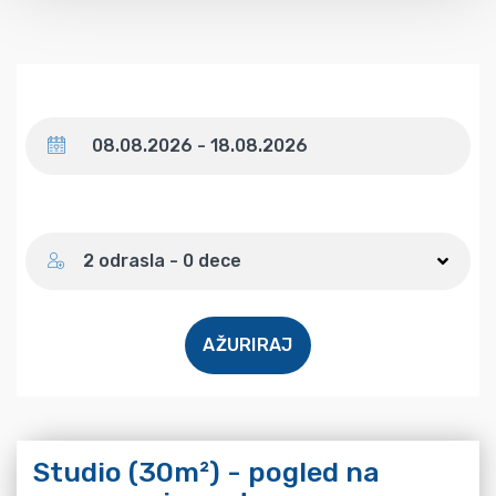
Datum
Broj gostiju
2 odrasla - 0 dece
AŽURIRAJ
Studio (30m²) - pogled na