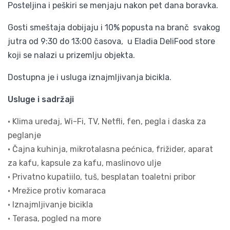
Posteljina i peškiri se menjaju nakon pet dana boravka.
Gosti smeštaja dobijaju i 10% popusta na branč svakog
jutra od 9:30 do 13:00 časova, u Eladia DeliFood store
koji se nalazi u prizemlju objekta.
Dostupna je i usluga iznajmljivanja bicikla.
Usluge i sadržaji
• Klima uređaj, Wi-Fi, TV, Netfli, fen, pegla i daska za
peglanje
• Čajna kuhinja, mikrotalasna pećnica, frižider, aparat
za kafu, kapsule za kafu, maslinovo ulje
• Privatno kupatiilo, tuš, besplatan toaletni pribor
• Mrežice protiv komaraca
• Iznajmljivanje bicikla
• Terasa, pogled na more