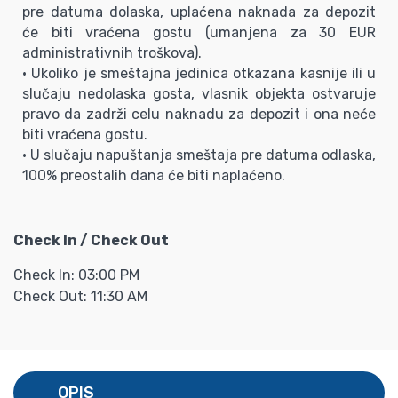
pre datuma dolaska, uplaćena naknada za depozit
će biti vraćena gostu (umanjena za 30 EUR
administrativnih troškova).
• Ukoliko je smeštajna jedinica otkazana kasnije ili u
slučaju nedolaska gosta, vlasnik objekta ostvaruje
pravo da zadrži celu naknadu za depozit i ona neće
biti vraćena gostu.
• U slučaju napuštanja smeštaja pre datuma odlaska,
100% preostalih dana će biti naplaćeno.
Check In / Check Out
Check In: 03:00 PM
Check Out: 11:30 AM
OPIS