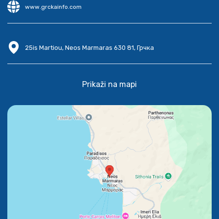
www.grckainfo.com
25is Martiou, Neos Marmaras 630 81, Грчка
Prikaži na mapi