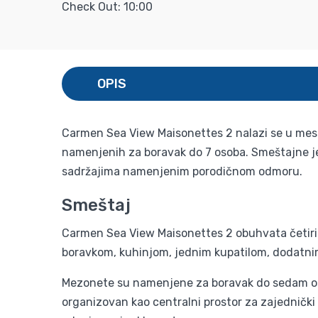
Check Out: 10:00
OPIS
Carmen Sea View Maisonettes 2 nalazi se u mestu
namenjenih za boravak do 7 osoba. Smeštajne je
sadržajima namenjenim porodičnom odmoru.
Smeštaj
Carmen Sea View Maisonettes 2 obuhvata četiri
boravkom, kuhinjom, jednim kupatilom, dodatn
Mezonete su namenjene za boravak do sedam oso
organizovan kao centralni prostor za zajedničk