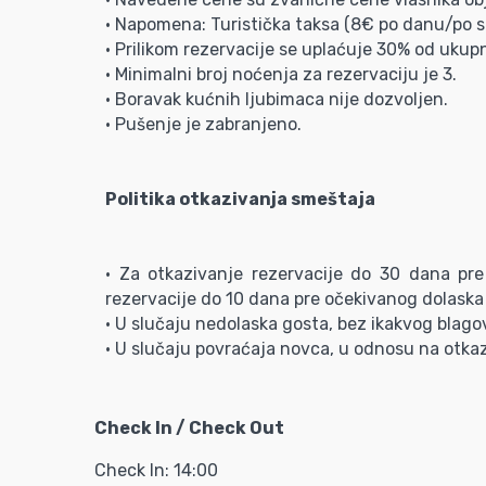
• Napomena: Turistička taksa (8€ po danu/po so
• Prilikom rezervacije se uplaćuje 30% od ukup
• Minimalni broj noćenja za rezervaciju je 3.
• Boravak kućnih ljubimaca nije dozvoljen.
• Pušenje je zabranjeno.
Politika otkazivanja smeštaja
• Za otkazivanje rezervacije do 30 dana pre
rezervacije do 10 dana pre očekivanog dolaska
• U slučaju nedolaska gosta, bez ikakvog blagov
• U slučaju povraćaja novca, u odnosu na otkaz
Check In / Check Out
Check In: 14:00