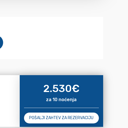
2.530
€
za 10 noćenja
POŠALJI ZAHTEV ZA REZERVACIJU