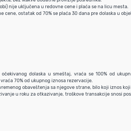
bi) nije uključena u redovne cene i plaća se na licu mesta.
ne cene, ostatak od 70% se plaća 30 dana pre dolaska u obje
 očekivanog dolaska u smeštaj, vraća se 100% od ukupn
 vraća 70% od ukupnog iznosa rezervacije.
remenog obaveštenja sa njegove strane, bilo koji iznos koji 
ivanje u roku za otkazivanje, troškove transakcije snosi pos