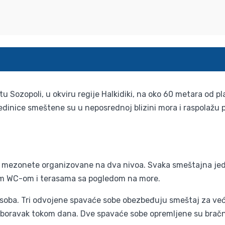
 Sozopoli, u okviru regije Halkidiki, na oko 60 metara od pl
dinice smeštene su u neposrednoj blizini mora i raspolažu 
 mezonete organizovane na dva nivoa. Svaka smeštajna jedi
im WC-om i terasama sa pogledom na more.
ba. Tri odvojene spavaće sobe obezbeđuju smeštaj za veći 
i boravak tokom dana. Dve spavaće sobe opremljene su bračn