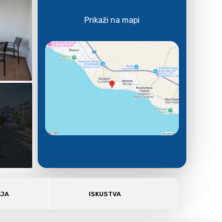
Prikaži na mapi
E
AJA
ISKUSTVA