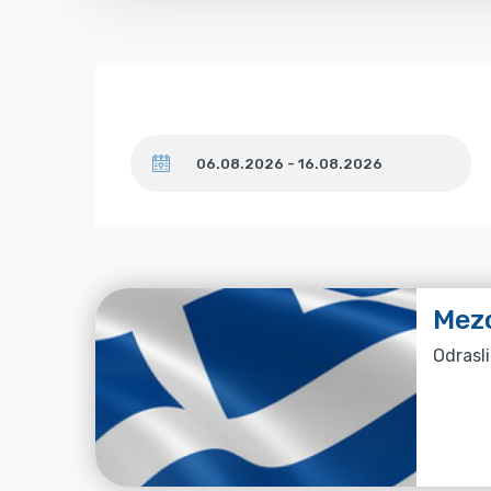
Datum
Mezo
Odrasli