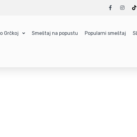
 o Grčkoj
Smeštaj na popustu
Popularni smeštaj
S