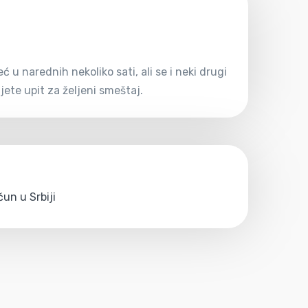
u narednih nekoliko sati, ali se i neki drugi
ete upit za željeni smeštaj.
un u Srbiji