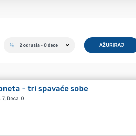
Broj gostiju
AŽURIRAJ
2 odrasla - 0 dece
neta - tri spavaće sobe
: 7, Deca: 0