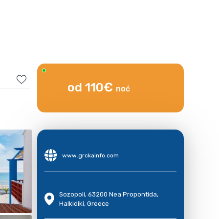
od 110€
noć
www.grckainfo.com
Sozopoli, 63200 Nea Propontida,
Halkidiki, Greece