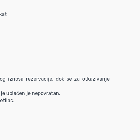
kat
og iznosa rezervacije, dok se za otkazivanje
je uplaćen je nepovratan.
etilac.