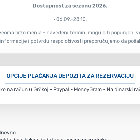
Dostupnost za sezonu 2026.
• 06.09.–28.10.
eoma brzo menja - navedeni termini mogu biti popunjeni već 
 informacije i potvrdu raspoloživosti preporučujemo da pošalj
OPCIJE PLAĆANJA DEPOZITA ZA REZERVACIJU
e na račun u Grčkoj - Paypal - MoneyGram - Na dinarski rač
/dnevno.
ekta, bez ikakve dodatne provizije posrednika.