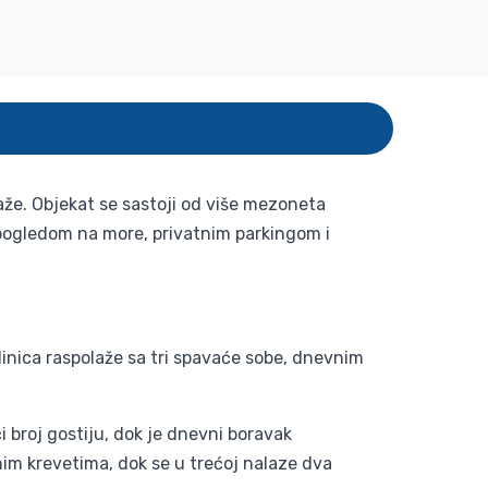
aže. Objekat se sastoji od više mezoneta
pogledom na more, privatnim parkingom i
nica raspolaže sa tri spavaće sobe, dnevnim
broj gostiju, dok je dnevni boravak
im krevetima, dok se u trećoj nalaze dva