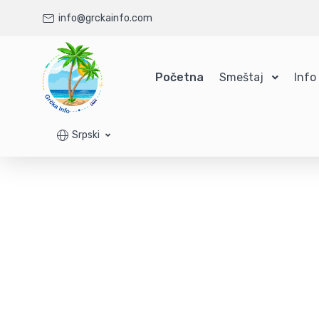
info@grckainfo.com
Početna
Smeštaj
Info
Srpski