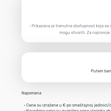
• Prikazana je trenutna dostupnost koja se v
mogu otvoriti. Za najnovije
Putem bank
Napomena
• Cene su izražene u € po smeštajnoj jedinici
• Navedene cene su zvanične cene vlasnika obj