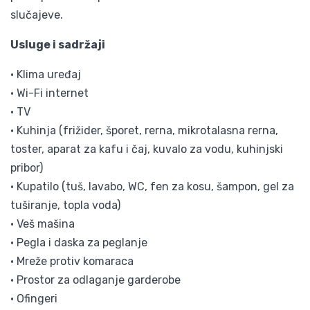
slučajeve.
Usluge i sadržaji
• Klima uređaj
• Wi-Fi internet
• TV
• Kuhinja (frižider, šporet, rerna, mikrotalasna rerna,
toster, aparat za kafu i čaj, kuvalo za vodu, kuhinjski
pribor)
• Kupatilo (tuš, lavabo, WC, fen za kosu, šampon, gel za
tuširanje, topla voda)
• Veš mašina
• Pegla i daska za peglanje
• Mreže protiv komaraca
• Prostor za odlaganje garderobe
• Ofingeri