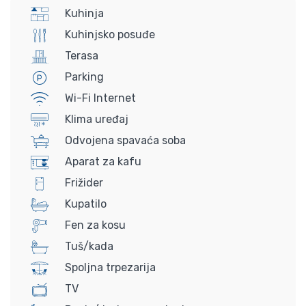
Kuhinja
Kuhinjsko posuđe
Terasa
Parking
Wi-Fi Internet
Klima uređaj
Odvojena spavaća soba
Aparat za kafu
Frižider
Kupatilo
Fen za kosu
Tuš/kada
Spoljna trpezarija
TV