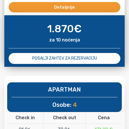
Detaljnije
1.870
€
za 10 noćenja
POŠALJI ZAHTEV ZA REZERVACIJU
APARTMAN
Osobe:
4
Check in
Check out
Cena