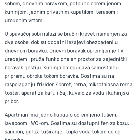
sobom, dnevnim boravkom, potpuno opremljenom
kuhinjom, jednim privatnim kupatilom, terasom i
uređenim vrtom.
U spavaćoj sobi nalazi se bračni krevet namenjen za
dve osobe, dok su dodatni ležajevi obezbeđeni u
dnevnom boravku. Dnevni boravak opremljen je TV
uređajem i pruža funkcionalan prostor za zajednički
boravak gostiju. Kuhinja omogućava samostalnu
pripremu obroka tokom boravka. Gostima su na
raspolaganju frižider, šporet, rerna, mikrotalasna rerna,
toster, aparat za kafu i čaj, kuvalo za vodu i kuhinjski
pribor.
Apartman ima jedno kupatilo opremljeno tušem,
lavaboom i WC-om. Gostima su dostupni fen za kosu,
šampon, gel za tuširanje i topla voda tokom celog