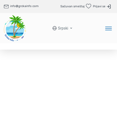
info@grckainfo.com
Sačuvan smeštaj
Prijavi se
Srpski