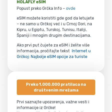
HOLAFLY eSIM
Popust preko Grčka Info –
ovde
eSIM možete koristiti gde god da letujete
– ne samo u Grčkoj već i u Crnoj Gori, na
Kipru, u Egiptu, Turskoj, Tunisu, Italiji,
Španiji i mnogim drugim destinacijama.
Ako prvi put čujete za eSIM i želite više
informacija, pročitajte tekst
Internet u
Grčkoj: Najbolje eSIM opcije za turiste
Preko 1.000.000 pratilaca na
društvenim mrežama
Prvi saznajte upozorenja, važne vesti i
informacije iz Grčke!