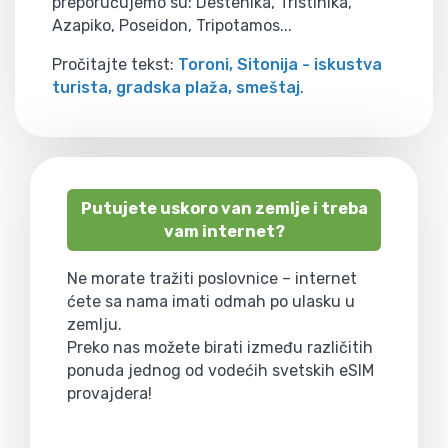
preporučujemo su: Destenika, Tristinika,
Azapiko, Poseidon, Tripotamos...
Pročitajte tekst:
Toroni, Sitonija - iskustva
turista, gradska plaža, smeštaj
.
Putujete uskoro van zemlje i treba
vam internet?
Ne morate tražiti poslovnice – internet
ćete sa nama imati odmah po ulasku u
zemlju.
Preko nas možete birati između različitih
ponuda jednog od vodećih svetskih eSIM
provajdera!