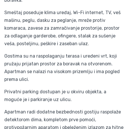
boravka.
Smeštaj poseduje klima uređaj, Wi-Fi internet, TV, veš
mašinu, peglu, dasku za peglanje, mreže protiv
komaraca, zavese za zamračivanje prostorije, prostor
za odlaganje garderobe, ofingere, stalak za sušenje
veša, posteljinu, peškire i zaseban ulaz.
Gostima su na raspolaganju terasa i uređeni vrt, koji
pružaju prijatan prostor za boravak na otvorenom.
Apartman se nalazi na visokom prizemlju i ima pogled
prema ulici.
Privatni parking dostupan je u okviru objekta, a
moguće je i parkiranje uz ulicu.
Apartman radi dodatne bezbednosti gostiju raspolaže
detektorom dima, kompletom prve pomoći,
protivpožarnim aparatom i obeleženim izlazom za hitne