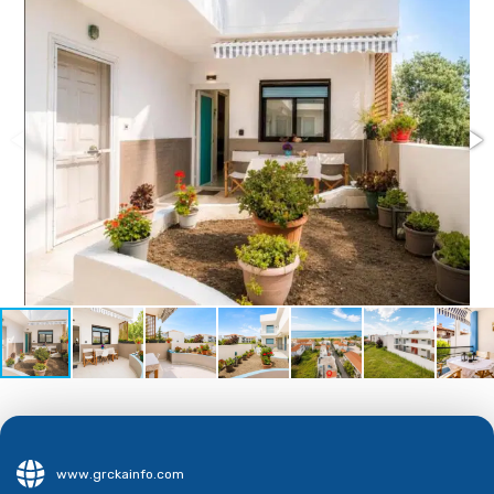
www.grckainfo.com