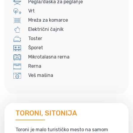
Pegla/daska za peglanje
Vrt
Mreža za komarce
Električni čajnik
Toster
Šporet
Mikrotalasna rerna
Rerna
Veš mašina
TORONI, SITONIJA
Toroni je malo turističko mesto na samom