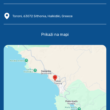
Toroni, 63072 Sithonia, Halkidiki, Greece
Prikaži na mapi