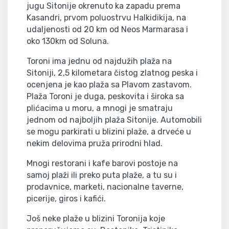
jugu Sitonije okrenuto ka zapadu prema
Kasandri, prvom poluostrvu Halkidikija, na
udaljenosti od 20 km od Neos Marmarasa i
oko 130km od Soluna.
Toroni ima jednu od najdužih plaža na
Sitoniji, 2,5 kilometara čistog zlatnog peska i
ocenjena je kao plaža sa Plavom zastavom.
Plaža Toroni je duga, peskovita i široka sa
plićacima u moru, a mnogi je smatraju
jednom od najboljih plaža Sitonije. Automobili
se mogu parkirati u blizini plaže, a drveće u
nekim delovima pruža prirodni hlad.
Mnogi restorani i kafe barovi postoje na
samoj plaži ili preko puta plaže, a tu su i
prodavnice, marketi, nacionalne taverne,
picerije, giros i kafići.
Još neke plaže u blizini Toronija koje