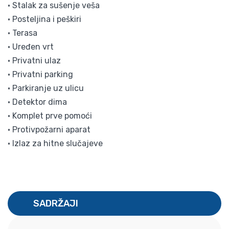
• Stalak za sušenje veša
• Posteljina i peškiri
• Terasa
• Uređen vrt
• Privatni ulaz
• Privatni parking
• Parkiranje uz ulicu
• Detektor dima
• Komplet prve pomoći
• Protivpožarni aparat
• Izlaz za hitne slučajeve
SADRŽAJI