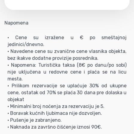
Napomena
• Cene su izražene u € po smeštajnoj
jedinici/dnevno.
• Navedene cene su zvanične cene vlasnika objekta,
bez ikakve dodatne provizije posrednika.
• Napomena: Turistička taksa (8€ po danu/po sobi)
nije uključena u redovne cene i plaća se na licu
mesta.
• Prilikom rezervacije se uplaćuje 30% od ukupne
cene, ostatak od 70% se plaća 30 dana pre dolaska u
objekat
• Minimalni broj noćenja za rezervaciju je 5.
• Boravak kućnih ljubimaca nije dozvoljen.
• Pušenje je zabranjeno.
• Naknada za završno čišćenje iznosi 90€.