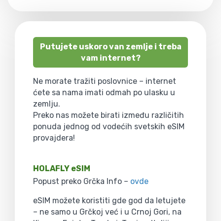
Putujete uskoro van zemlje i treba
vam internet?
Ne morate tražiti poslovnice – internet
ćete sa nama imati odmah po ulasku u
zemlju.
Preko nas možete birati između različitih
ponuda jednog od vodećih svetskih eSIM
provajdera!
HOLAFLY eSIM
Popust preko Grčka Info –
ovde
eSIM možete koristiti gde god da letujete
– ne samo u Grčkoj već i u Crnoj Gori, na