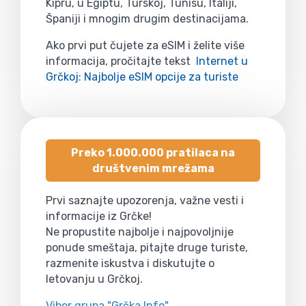
Kipru, u Egiptu, Turskoj, Tunisu, Italiji,
Španiji i mnogim drugim destinacijama.
Ako prvi put čujete za eSIM i želite više
informacija, pročitajte tekst
Internet u
Grčkoj: Najbolje eSIM opcije za turiste
Preko 1.000.000 pratilaca na
društvenim mrežama
Prvi saznajte upozorenja, važne vesti i
informacije iz Grčke!
Ne propustite najbolje i najpovoljnije
ponude smeštaja, pitajte druge turiste,
razmenite iskustva i diskutujte o
letovanju u Grčkoj.
Viber grupa "Grčka Info"