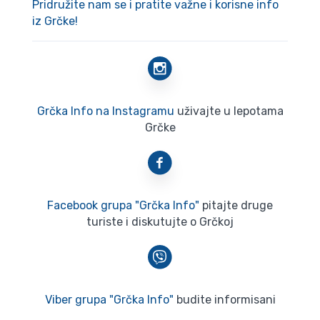
Pridružite nam se i pratite važne i korisne info
iz Grčke!
Grčka Info na Instagramu
uživajte u lepotama
Grčke
Facebook grupa "Grčka Info"
pitajte druge
turiste i diskutujte o Grčkoj
Viber grupa "Grčka Info"
budite informisani