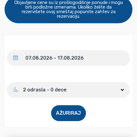
Objavljene cene su iz prošlogodišnje ponude i mogu
biti podložne izmenama. Ukoliko želite da
rezervišete ovaj smeštaj popunite zahtev za
rezervaciju.
Datum
Broj gostiju
2 odrasla - 0 dece
AŽURIRAJ