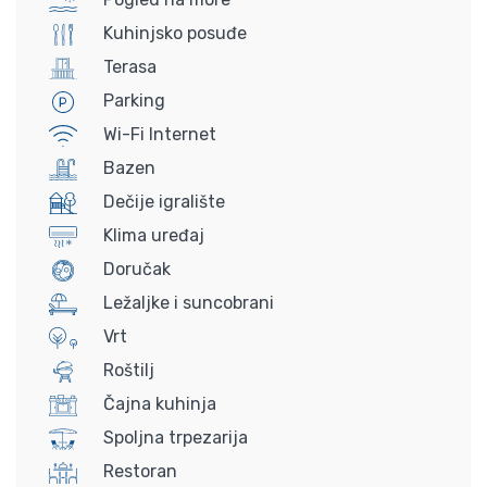
Kuhinjsko posuđe
Terasa
Parking
Wi-Fi Internet
Bazen
Dečije igralište
Klima uređaj
Doručak
Ležaljke i suncobrani
Vrt
Roštilj
Čajna kuhinja
Spoljna trpezarija
Restoran