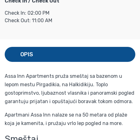
Check In / Check Out
Check In: 02:00 PM
Check Out: 11:00 AM
OPIS
Assa Inn Apartments pruža smeštaj sa bazenom u
lepom mestu Pirgadikia, na Halkidikiju. Toplo
gostoprimstvo, ljubaznost vlasnika i panoramski pogled
garantuju prijatan i opuštajući boravak tokom odmora.
Apartmani Assa Inn nalaze se na 50 metara od plaže
koja je kamenita, i pružaju vrlo lep pogled na more.
Smeštaj