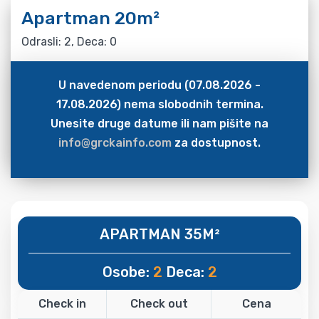
Apartman 20m²
Odrasli: 2, Deca: 0
U navedenom periodu (07.08.2026 -
17.08.2026) nema slobodnih termina.
Unesite druge datume ili nam pišite na
info@grckainfo.com
za dostupnost.
APARTMAN 35M²
Osobe:
2
Deca:
2
Check in
Check out
Cena