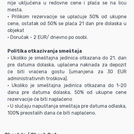
nije uključena u redovne cene i plaća se na licu
mesta.
• Prilikom rezervacije se uplaćuje 50% od ukupne
cene, ostatak od 50% se plaća 21 dan pre dolaska u
objekat
• Doručak - 2 EUR/ dnevno po osobi.
Politika otkazivanja smeštaja
• Ukoliko je smeštajna jedinica otkazana do 21. dan
pre datuma dolaska, uplaćena naknada za depozit
će biti vraćena gostu (umanjena za 30 EUR
administrativnih troškova).
• Ukoliko je smeštajna jedinica otkazana do 1-20
dana pre datuma dolaska, 50% od ukupne cene
rezervacije će biti naplaćeno
• U slučaju napuštanja smeštaja pre datuma odlaska,
100% preostalih dana će biti naplaćeno.