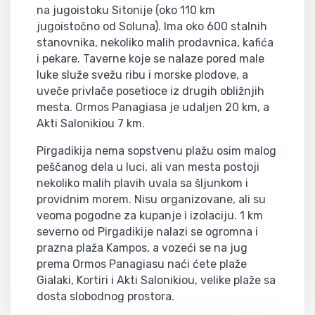
na jugoistoku Sitonije (oko 110 km
jugoistočno od Soluna). Ima oko 600 stalnih
stanovnika, nekoliko malih prodavnica, kafića
i pekare. Taverne koje se nalaze pored male
luke služe svežu ribu i morske plodove, a
uveče privlače posetioce iz drugih obližnjih
mesta. Ormos Panagiasa je udaljen 20 km, a
Akti Salonikiou 7 km.
Pirgadikija nema sopstvenu plažu osim malog
peščanog dela u luci, ali van mesta postoji
nekoliko malih plavih uvala sa šljunkom i
providnim morem. Nisu organizovane, ali su
veoma pogodne za kupanje i izolaciju. 1 km
severno od Pirgadikije nalazi se ogromna i
prazna plaža Kampos, a vozeći se na jug
prema Ormos Panagiasu naći ćete plaže
Gialaki, Kortiri i Akti Salonikiou, velike plaže sa
dosta slobodnog prostora.