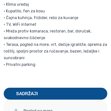
• Klima uređaj
• Kupatilo, fen za kosu
• Čajna kuhinja, frižider, rešo za kuvanje
• TV, WiFi internet
• Mreža protiv komaraca, restoran, bar, doručak,
svakodnevno čišćenje
• Terasa, pogled na more, vrt, dečije igralište, oprema za
roštilj, spoljni prostor za ručavanje, bazen, ležaljke i
suncobrani
• Privatni parking
SADRŽAJI
Pogled na more