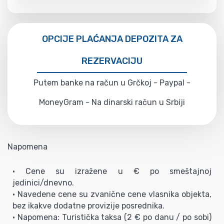
OPCIJE PLAĆANJA DEPOZITA ZA
REZERVACIJU
Putem banke na račun u Grčkoj - Paypal -
MoneyGram - Na dinarski račun u Srbiji
Napomena
• Cene su izražene u € po smeštajnoj
jedinici/dnevno.
• Navedene cene su zvanične cene vlasnika objekta,
bez ikakve dodatne provizije posrednika.
• Napomena: Turistička taksa (2 € po danu / po sobi)