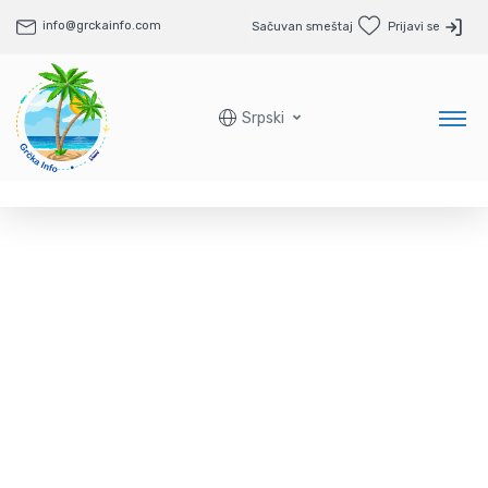
info@grckainfo.com
Sačuvan smeštaj
Prijavi se
Srpski