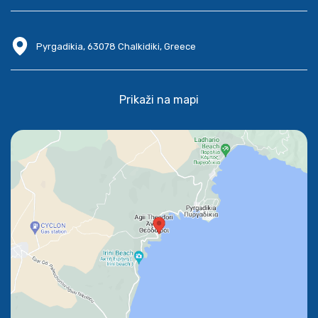
Pyrgadikia, 63078 Chalkidiki, Greece
Prikaži na mapi