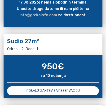
17.08.2026) nema slobodnih termina.
Unesite druge datume ili nam pišite na
info@grckainfo.com
za dostupnost.
Sudio 27m²
Odrasli: 2, Deca: 1
950
€
za 10 noćenja
POŠALJI ZAHTEV ZA REZERVACIJU