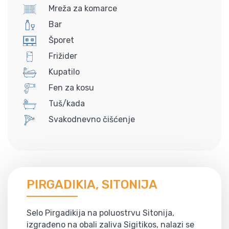
Mreža za komarce
Bar
Šporet
Frižider
Kupatilo
Fen za kosu
Tuš/kada
Svakodnevno čišćenje
PIRGADIKIA, SITONIJA
Selo Pirgadikija na poluostrvu Sitonija,
izgrađeno na obali zaliva Sigitikos, nalazi se