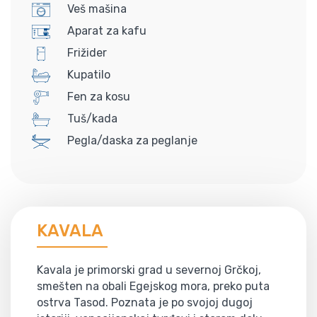
Veš mašina
Aparat za kafu
Frižider
Kupatilo
Fen za kosu
Tuš/kada
Pegla/daska za peglanje
KAVALA
Kavala je primorski grad u severnoj Grčkoj,
smešten na obali Egejskog mora, preko puta
ostrva Tasod. Poznata je po svojoj dugoj