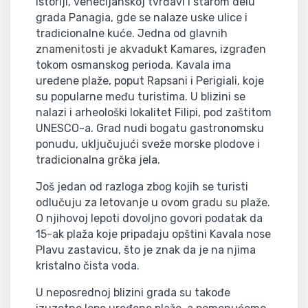
istoriji, venecijanskoj tvrđavi i starom delu
grada Panagia, gde se nalaze uske ulice i
tradicionalne kuće. Jedna od glavnih
znamenitosti je akvadukt Kamares, izgrađen
tokom osmanskog perioda. Kavala ima
uređene plaže, poput Rapsani i Perigiali, koje
su popularne među turistima. U blizini se
nalazi i arheološki lokalitet Filipi, pod zaštitom
UNESCO-a. Grad nudi bogatu gastronomsku
ponudu, uključujući sveže morske plodove i
tradicionalna grčka jela.
Još jedan od razloga zbog kojih se turisti
odlučuju za letovanje u ovom gradu su plaže.
O njihovoj lepoti dovoljno govori podatak da
15-ak plaža koje pripadaju opštini Kavala nose
Plavu zastavicu, što je znak da je na njima
kristalno čista voda.
U neposrednoj blizini grada su takođe