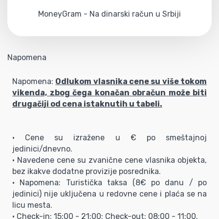
MoneyGram - Na dinarski račun u Srbiji
Napomena
Napomena:
Odlukom vlasnika cene su više tokom
vikenda, zbog čega konačan obračun može biti
drugačiji od cena istaknutih u tabeli.
• Cene su izražene u € po smeštajnoj
jedinici/dnevno.
• Navedene cene su zvanične cene vlasnika objekta,
bez ikakve dodatne provizije posrednika.
• Napomena: Turistička taksa (8€ po danu / po
jedinici) nije uključena u redovne cene i plaća se na
licu mesta.
• Check-in: 15:00 - 21:00; Check-out: 08:00 - 11:00.