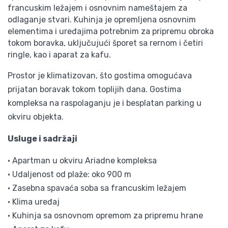
francuskim ležajem i osnovnim nameštajem za
odlaganje stvari. Kuhinja je opremljena osnovnim
elementima i uređajima potrebnim za pripremu obroka
tokom boravka, uključujući šporet sa rernom i četiri
ringle, kao i aparat za kafu.
Prostor je klimatizovan, što gostima omogućava
prijatan boravak tokom toplijih dana. Gostima
kompleksa na raspolaganju je i besplatan parking u
okviru objekta.
Usluge i sadržaji
• Apartman u okviru Ariadne kompleksa
• Udaljenost od plaže: oko 900 m
• Zasebna spavaća soba sa francuskim ležajem
• Klima uređaj
• Kuhinja sa osnovnom opremom za pripremu hrane