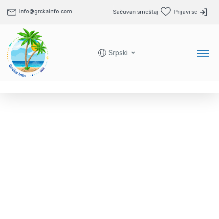
info@grckainfo.com
Sačuvan smeštaj
Prijavi se
Srpski