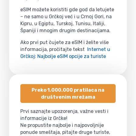
eSIM možete koristiti gde god da letujete
– ne samo u Grčkoj već i u Crnoj Gori, na
Kipru, u Egiptu, Turskoj, Tunisu, Italiji,
Španiji i mnogim drugim destinacijama.
Ako prvi put čujete za eSIM i želite više
informacija, pročitajte tekst
Internet u
Grčkoj: Najbolje eSIM opcije za turiste
Preko 1.000.000 pratilaca na
društvenim mrežama
Prvi saznajte upozorenja, važne vesti i
informacije iz Grčke!
Ne propustite najbolje i najpovoljnije
ponude smeštaja, pitajte druge turiste,