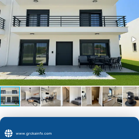
www.grckainfo.com