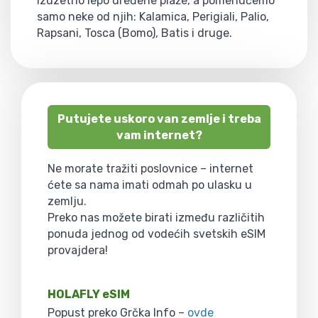
izuzetno lepo uređene plaže, a pomenućemo
samo neke od njih: Kalamica, Perigiali, Palio,
Rapsani, Tosca (Bomo), Batis i druge.
Putujete uskoro van zemlje i treba
vam internet?
Ne morate tražiti poslovnice – internet
ćete sa nama imati odmah po ulasku u
zemlju.
Preko nas možete birati između različitih
ponuda jednog od vodećih svetskih eSIM
provajdera!
HOLAFLY eSIM
Popust preko Grčka Info –
ovde