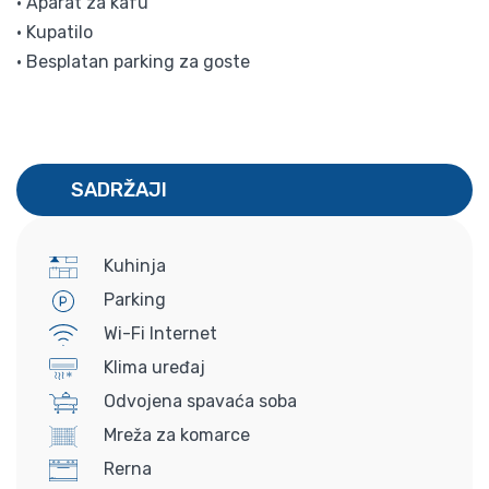
• Aparat za kafu
• Kupatilo
• Besplatan parking za goste
SADRŽAJI
Kuhinja
Parking
Wi-Fi Internet
Klima uređaj
Odvojena spavaća soba
Mreža za komarce
Rerna