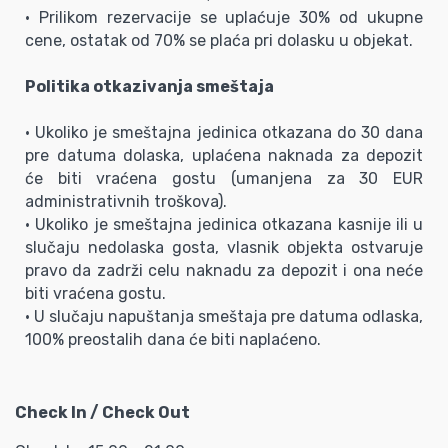
• Prilikom rezervacije se uplaćuje 30% od ukupne
cene, ostatak od 70% se plaća pri dolasku u objekat.
Politika otkazivanja smeštaja
• Ukoliko je smeštajna jedinica otkazana do 30 dana
pre datuma dolaska, uplaćena naknada za depozit
će biti vraćena gostu (umanjena za 30 EUR
administrativnih troškova).
• Ukoliko je smeštajna jedinica otkazana kasnije ili u
slučaju nedolaska gosta, vlasnik objekta ostvaruje
pravo da zadrži celu naknadu za depozit i ona neće
biti vraćena gostu.
• U slučaju napuštanja smeštaja pre datuma odlaska,
100% preostalih dana će biti naplaćeno.
Check In / Check Out