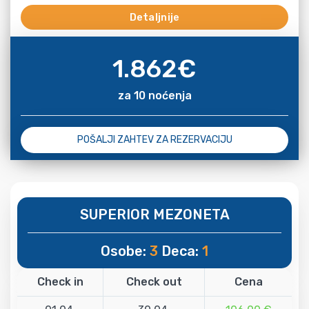
Detaljnije
1.862
€
za 10 noćenja
POŠALJI ZAHTEV ZA REZERVACIJU
SUPERIOR MEZONETA
Osobe:
3
Deca:
1
Check in
Check out
Cena