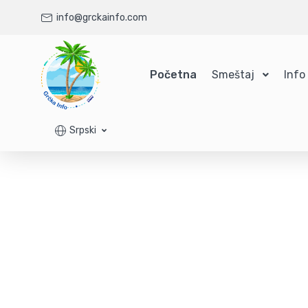
info@grckainfo.com
Početna
Smeštaj
Info
Srpski