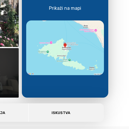
Prikaži na mapi
E
AJA
ISKUSTVA