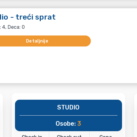
io - treći sprat
: 4, Deca: 0
Detaljnije
STUDIO
Osobe:
3