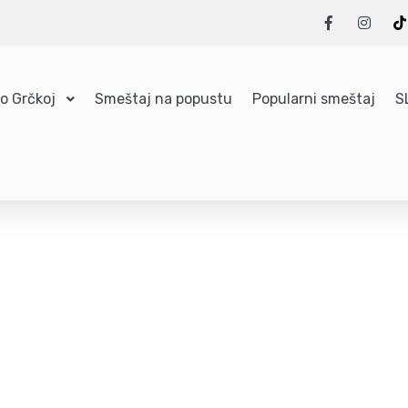
 o Grčkoj
Smeštaj na popustu
Popularni smeštaj
S