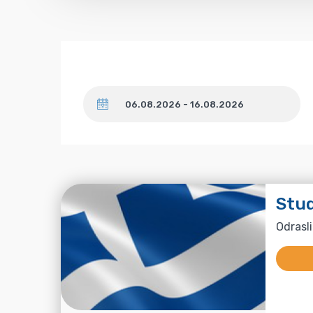
Datum
Stud
Odrasli