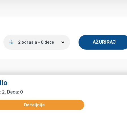
Broj gostiju
AŽURIRAJ
2 odrasla - 0 dece
io
: 2, Deca: 0
Detaljnije