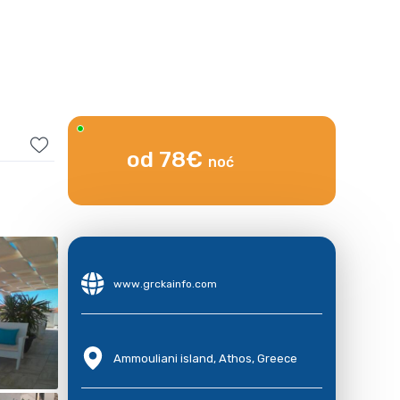
od 78€
noć
www.grckainfo.com
Ammouliani island, Athos, Greece