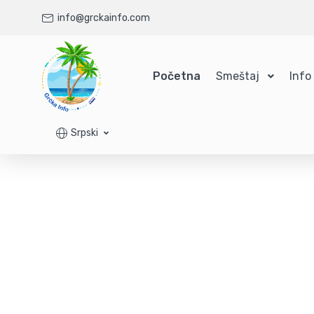
info@grckainfo.com
Početna
Smeštaj
Info
Srpski