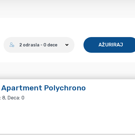
Broj gostiju
AŽURIRAJ
2 odrasla - 0 dece
i Apartment Polychrono
: 8, Deca: 0