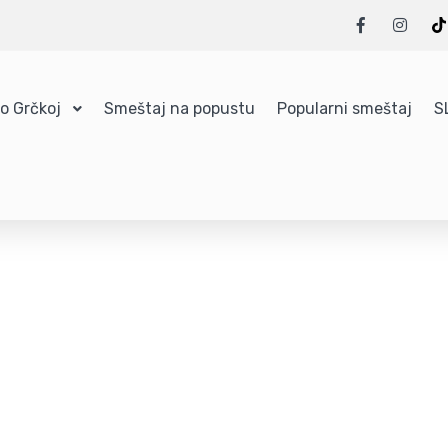
 o Grčkoj
Smeštaj na popustu
Popularni smeštaj
S