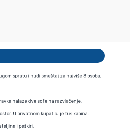
ugom spratu i nudi smeštaj za najviše 8 osoba.
avka nalaze dve sofe na razvlačenje.
ostor. U privatnom kupatilu je tuš kabina.
ljina i peškiri.