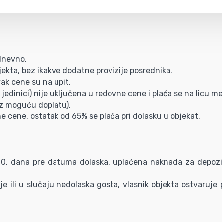
/dnevno.
ekta, bez ikakve dodatne provizije posrednika.
vak cene su na upit.
jedinici) nije uključena u redovne cene i plaća se na licu me
(uz moguću doplatu).
ne cene, ostatak od 65% se plaća pri dolasku u objekat.
 60. dana pre datuma dolaska, uplaćena naknada za depozi
je ili u slučaju nedolaska gosta, vlasnik objekta ostvaruj