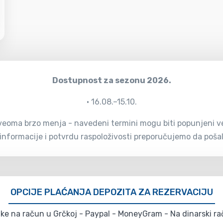
Dostupnost za sezonu 2026.
• 16.08.–15.10.
eoma brzo menja - navedeni termini mogu biti popunjeni već 
 informacije i potvrdu raspoloživosti preporučujemo da pošalj
OPCIJE PLAĆANJA DEPOZITA ZA REZERVACIJU
e na račun u Grčkoj - Paypal - MoneyGram - Na dinarski rač