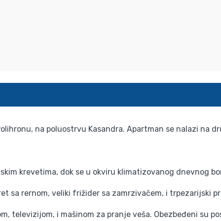
Polihronu, na poluostrvu Kasandra. Apartman se nalazi na dr
kim krevetima, dok se u okviru klimatizovanog dnevnog bor
 sa rernom, veliki frižider sa zamrzivačem, i trpezarijski pr
, televizijom, i mašinom za pranje veša. Obezbeđeni su poste