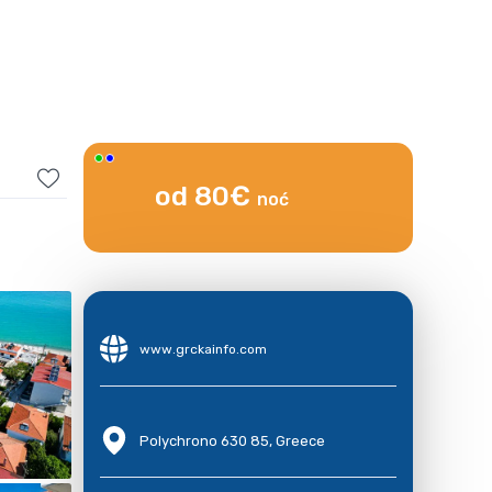
od 80€
noć
www.grckainfo.com
Polychrono 630 85, Greece