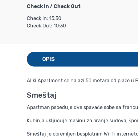
Check In / Check Out
Check In: 15:30
Check Out: 10:30
OPIS
Aliki Apartment se nalazi 50 metara od plaže u 
Smeštaj
Apartman psoeduje dve spavaće sobe sa francus
Kuhinja uključuje mašinu za pranje sudova, šporet
Smeštaj je opremljen besplatnim Wi-Fi internetom