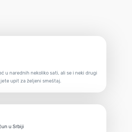
u narednih nekoliko sati, ali se i neki drugi
ete upit za željeni smeštaj.
un u Srbiji