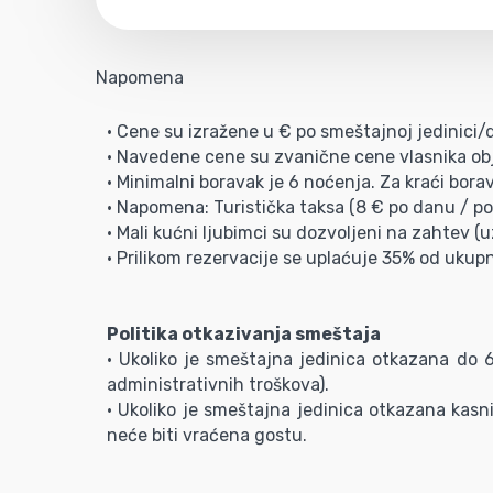
Napomena
• Cene su izražene u € po smeštajnoj jedinici
• Navedene cene su zvanične cene vlasnika obj
• Minimalni boravak je 6 noćenja. Za kraći bora
• Napomena: Turistička taksa (8 € po danu / po 
• Mali kućni ljubimci su dozvoljeni na zahtev 
• Prilikom rezervacije se uplaćuje 35% od ukup
Politika otkazivanja smeštaja
• Ukoliko je smeštajna jedinica otkazana do
administrativnih troškova).
• Ukoliko je smeštajna jedinica otkazana kasni
neće biti vraćena gostu.