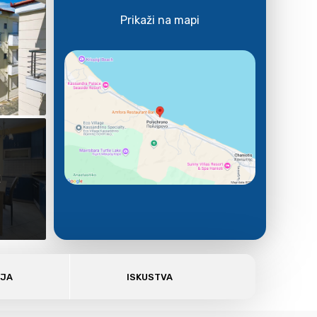
Prikaži na mapi
E
AJA
ISKUSTVA