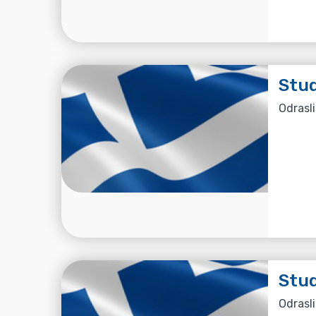
Stu
Odrasli
Stud
Odrasli