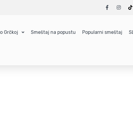
 o Grčkoj
Smeštaj na popustu
Popularni smeštaj
S