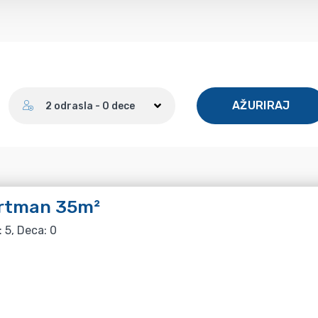
Broj gostiju
AŽURIRAJ
2 odrasla - 0 dece
rtman 35m²
: 5, Deca: 0