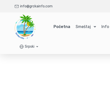
info@grckainfo.com
Početna
Smeštaj
Info
Srpski