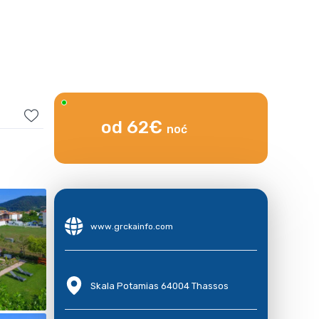
od 62€
noć
www.grckainfo.com
Skala Potamias 64004 Thassos