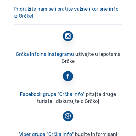
Pridružite nam se i pratite važne i korisne info
iz Grčke!
Grčka Info na Instagramu
uživajte u lepotama
Grčke
Facebook grupa "Grčka Info"
pitajte druge
turiste i diskutujte o Grčkoj
Viber grupa "Grčka Info"
budite informisani