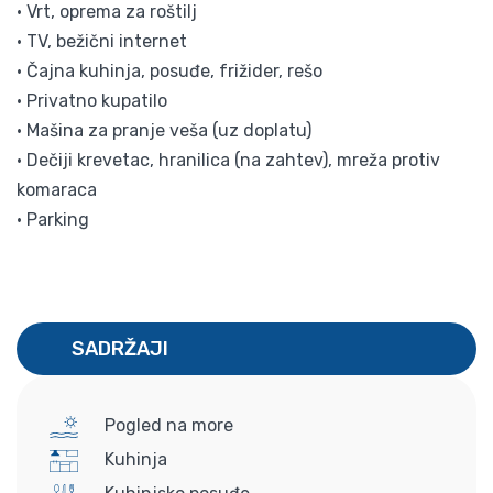
• Vrt, oprema za roštilj
• TV, bežični internet
• Čajna kuhinja, posuđe, frižider, rešo
• Privatno kupatilo
• Mašina za pranje veša (uz doplatu)
• Dečiji krevetac, hranilica (na zahtev), mreža protiv
komaraca
• Parking
SADRŽAJI
Pogled na more
Kuhinja