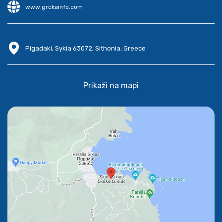
www.grckainfo.com
Pigadaki, Sykia 63072, Sithonia, Greece
Prikaži na mapi