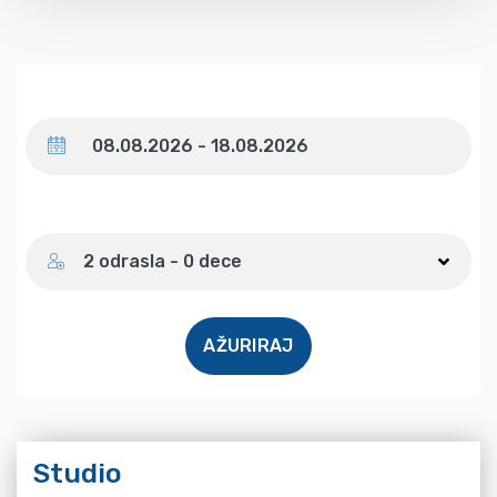
Datum
Broj gostiju
2 odrasla - 0 dece
AŽURIRAJ
Studio