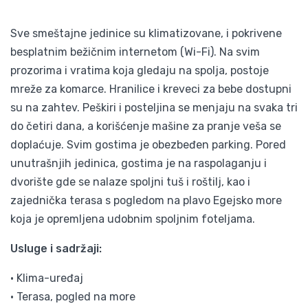
Sve smeštajne jedinice su klimatizovane, i pokrivene
besplatnim bežičnim internetom (Wi-Fi). Na svim
prozorima i vratima koja gledaju na spolja, postoje
mreže za komarce. Hranilice i kreveci za bebe dostupni
su na zahtev. Peškiri i posteljina se menjaju na svaka tri
do četiri dana, a korišćenje mašine za pranje veša se
doplaćuje. Svim gostima je obezbeđen parking. Pored
unutrašnjih jedinica, gostima je na raspolaganju i
dvorište gde se nalaze spoljni tuš i roštilj, kao i
zajednička terasa s pogledom na plavo Egejsko more
koja je opremljena udobnim spoljnim foteljama.
Usluge i sadržaji:
• Klima-uređaj
• Terasa, pogled na more