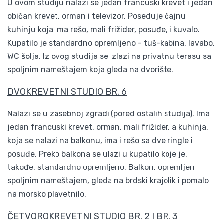
U ovom studiju nalazi se jedan francuski krevet i jedan
običan krevet, orman i televizor. Poseduje čajnu
kuhinju koja ima rešo, mali frižider, posuđe, i kuvalo.
Kupatilo je standardno opremljeno - tuš-kabina, lavabo,
WC šolja. Iz ovog studija se izlazi na privatnu terasu sa
spoljnim nameštajem koja gleda na dvorište.
DVOKREVETNI STUDIO BR. 6
Nalazi se u zasebnoj zgradi (pored ostalih studija). Ima
jedan francuski krevet, orman, mali frižider, a kuhinja,
koja se nalazi na balkonu, ima i rešo sa dve ringle i
posuđe. Preko balkona se ulazi u kupatilo koje je,
takođe, standardno opremljeno. Balkon, opremljen
spoljnim nameštajem, gleda na brdski krajolik i pomalo
na morsko plavetnilo.
ČETVOROKREVETNI STUDIO BR. 2 I BR. 3