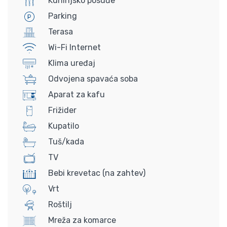
Kuhinjsko posuđe
Parking
Terasa
Wi-Fi Internet
Klima uređaj
Odvojena spavaća soba
Aparat za kafu
Frižider
Kupatilo
Tuš/kada
TV
Bebi krevetac (na zahtev)
Vrt
Roštilj
Mreža za komarce