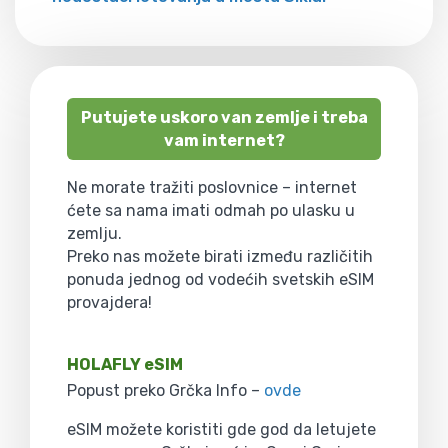
Putujete uskoro van zemlje i treba
vam internet?
Ne morate tražiti poslovnice – internet
ćete sa nama imati odmah po ulasku u
zemlju.
Preko nas možete birati između različitih
ponuda jednog od vodećih svetskih eSIM
provajdera!
HOLAFLY eSIM
Popust preko Grčka Info –
ovde
eSIM možete koristiti gde god da letujete