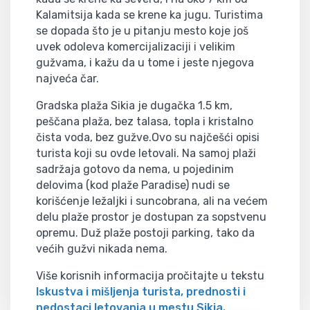
Kalamitsija kada se krene ka jugu. Turistima
se dopada što je u pitanju mesto koje još
uvek odoleva komercijalizaciji i velikim
gužvama, i kažu da u tome i jeste njegova
najveća čar.
Gradska plaža Sikia je dugačka 1.5 km,
peščana plaža, bez talasa, topla i kristalno
čista voda, bez gužve.Ovo su najčešći opisi
turista koji su ovde letovali. Na samoj plaži
sadržaja gotovo da nema, u pojedinim
delovima (kod plaže Paradise) nudi se
korišćenje ležaljki i suncobrana, ali na većem
delu plaže prostor je dostupan za sopstvenu
opremu. Duž plaže postoji parking, tako da
većih gužvi nikada nema.
Više korisnih informacija pročitajte u tekstu
Iskustva i mišljenja turista, prednosti i
nedostaci letovanja u mestu Sikia.