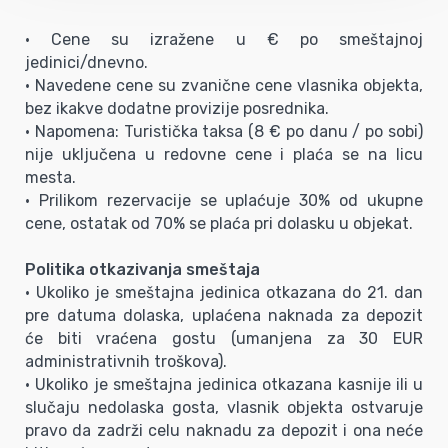
• Cene su izražene u € po smeštajnoj
jedinici/dnevno.
• Navedene cene su zvanične cene vlasnika objekta,
bez ikakve dodatne provizije posrednika.
• Napomena: Turistička taksa (8 € po danu / po sobi)
nije uključena u redovne cene i plaća se na licu
mesta.
• Prilikom rezervacije se uplaćuje 30% od ukupne
cene, ostatak od 70% se plaća pri dolasku u objekat.
Politika otkazivanja smeštaja
• Ukoliko je smeštajna jedinica otkazana do 21. dan
pre datuma dolaska, uplaćena naknada za depozit
će biti vraćena gostu (umanjena za 30 EUR
administrativnih troškova).
• Ukoliko je smeštajna jedinica otkazana kasnije ili u
slučaju nedolaska gosta, vlasnik objekta ostvaruje
pravo da zadrži celu naknadu za depozit i ona neće