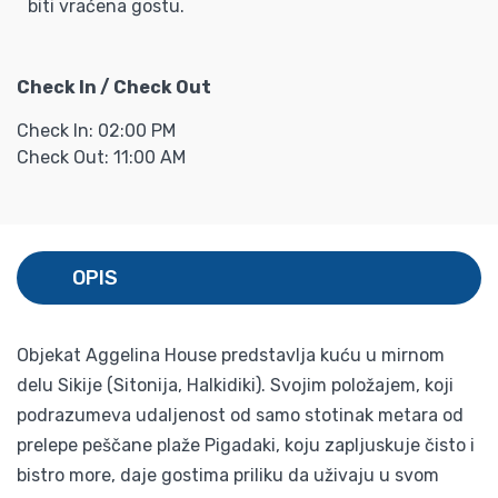
biti vraćena gostu.
Check In / Check Out
Check In: 02:00 PM
Check Out: 11:00 AM
OPIS
Objekat Aggelina House predstavlja kuću u mirnom
delu Sikije (Sitonija, Halkidiki). Svojim položajem, koji
podrazumeva udaljenost od samo stotinak metara od
prelepe peščane plaže Pigadaki, koju zapljuskuje čisto i
bistro more, daje gostima priliku da uživaju u svom