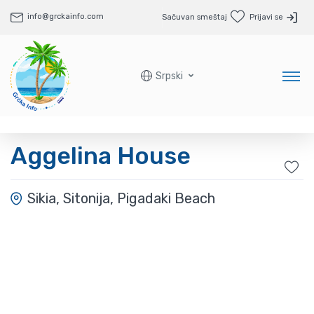
info@grckainfo.com
Sačuvan smeštaj
Prijavi se
Srpski
Aggelina House
Sikia, Sitonija, Pigadaki Beach