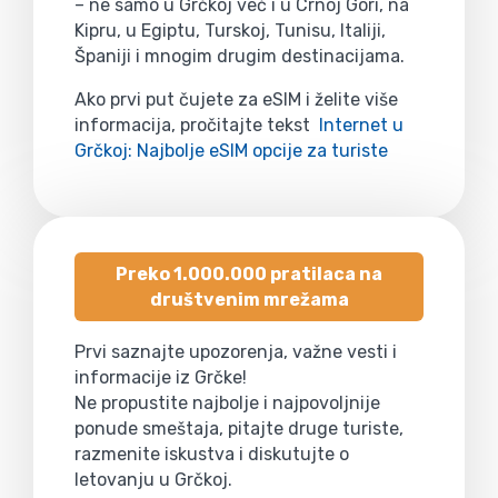
– ne samo u Grčkoj već i u Crnoj Gori, na
Kipru, u Egiptu, Turskoj, Tunisu, Italiji,
Španiji i mnogim drugim destinacijama.
Ako prvi put čujete za eSIM i želite više
informacija, pročitajte tekst
Internet u
Grčkoj: Najbolje eSIM opcije za turiste
Preko 1.000.000 pratilaca na
društvenim mrežama
Prvi saznajte upozorenja, važne vesti i
informacije iz Grčke!
Ne propustite najbolje i najpovoljnije
ponude smeštaja, pitajte druge turiste,
razmenite iskustva i diskutujte o
letovanju u Grčkoj.