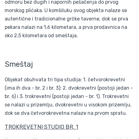
odmoru bez dugih i napornih pešačenja do prvog
morskog plićaka. U komšiluku ovog objekta nalaze se
autentične i tradicionalne grčke taverne, dok se prva
pekara nalazi na 1,6 kilometara, a prva prodavnica na
oko 2,5 kilometara od smeštaja.
Smeštaj
Objekat obuhvata tri tipa studija: 1. četvorokrevetni
(ima ih dva - br. 2 i br. 3); 2. dvokrevetni (postoji jedan -
br. 6) i 3. trokrevetni (postoji jedan - br. 1). Trokrevetni
se nalazi u prizemlju, dvokrevetni u visokom prizemlju,
dok se dva četvorokrevetna nalaze na prvom spratu.
TROKREVETNI STUDIO BR. 1