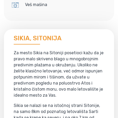
Veš mašina
SIKIA, SITONIJA
Za mesto Sikia na Sitoniji posetioci kažu da je
pravo malo skriveno blago u mnogobrojnim
predivnim plažama u okruženju. Ukoliko ne
želite klasično letovanje, već odmor ispunjen
potpunim mirom i tišinom, da užvate u
predivnom pogledu na poluostrvo Atos i
kristalno čistom moru, ovo malo letovalište je
idealno mesto za Vas.
Sikia se nalazi se na istočnoj strani Sitonije,
na samo 8km od poznatog letovališta Sarti
kada se krene ka severu, i na oko 7 km od