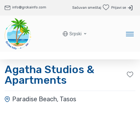
info@grckainfo.com
Sačuvan smeštaj
Prijavi se
Srpski
Agatha Studios &
Apartments
Paradise Beach, Tasos