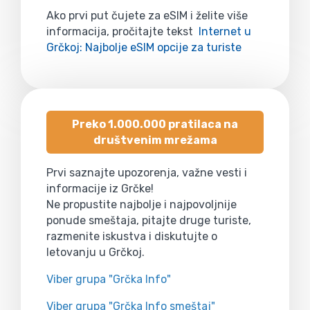
Ako prvi put čujete za eSIM i želite više
informacija, pročitajte tekst
Internet u
Grčkoj: Najbolje eSIM opcije za turiste
Preko 1.000.000 pratilaca na
društvenim mrežama
Prvi saznajte upozorenja, važne vesti i
informacije iz Grčke!
Ne propustite najbolje i najpovoljnije
ponude smeštaja, pitajte druge turiste,
razmenite iskustva i diskutujte o
letovanju u Grčkoj.
Viber grupa "Grčka Info"
Viber grupa "Grčka Info smeštaj"