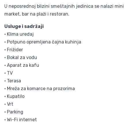
U neposrednoj blizini smeštajnih jedinica se nalazi mini
market, bar na plaži i restoran.
Usluge i sadržaji
• Klima uređaj
• Potpuno opremljena čajna kuhinja
• Frižider
• Bokal za vodu
• Aparat za kafu
• TV
• Terasa
• Mreža za komarce na prozorima
• Kupatilo
• Vrt
• Parking
• Wi-Fi internet