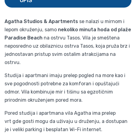
OPIS
Agatha Studios & Apartments
se nalazi u mirnom i
lepom okruženju, samo
nekoliko minuta hoda od plaže
Paradise Beach
na ostrvu Tasos. Vila je smeštena
neposredno uz obilaznicu ostrva Tasos, koja pruža brz i
jednostavan pristup svim ostalim atrakcijama na
ostrvu.
Studija i apartmani imaju prelep pogled na more kao i
sve pogodnosti potrebne za komforan i opuštajući
odmor. Vila kombinuje mir i tišinu sa egzotičnim
prirodnim okruženjem pored mora.
Pored studija i apartmana vila Agatha ima prelep
vrt gde gosti mogu da uživaju u druženju, a dostupan
je i veliki parking i besplatan Wi-Fi internet.