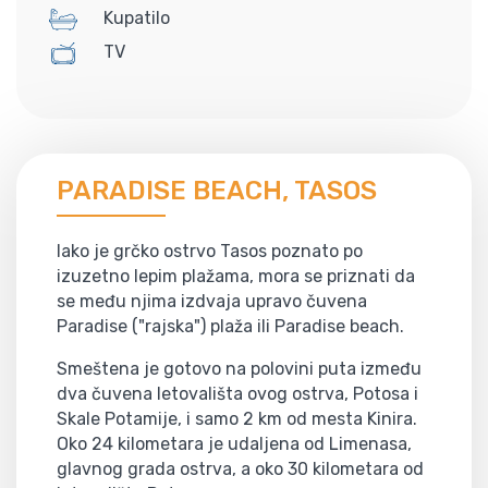
Kupatilo
TV
PARADISE BEACH, TASOS
Iako je grčko ostrvo Tasos poznato po
izuzetno lepim plažama, mora se priznati da
se među njima izdvaja upravo čuvena
Paradise ("rajska") plaža ili Paradise beach.
Smeštena je gotovo na polovini puta između
dva čuvena letovališta ovog ostrva, Potosa i
Skale Potamije, i samo 2 km od mesta Kinira.
Oko 24 kilometara je udaljena od Limenasa,
glavnog grada ostrva, a oko 30 kilometara od