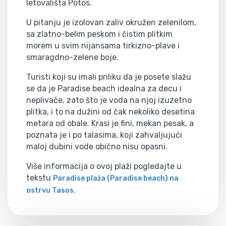
letovališta Potos.
U pitanju je izolovan zaliv okružen zelenilom,
sa zlatno-belim peskom i čistim plitkim
morem u svim nijansama tirkizno-plave i
smaragdno-zelene boje.
Turisti koji su imali priliku da je posete slažu
se da je Paradise beach idealna za decu i
neplivače, zato što je voda na njoj izuzetno
plitka, i to na dužini od čak nekoliko desetina
metara od obale. Krasi je fini, mekan pesak, a
poznata je i po talasima, koji zahvaljujući
maloj dubini vode obično nisu opasni.
Više informacija o ovoj plaži pogledajte u
tekstu
Paradise plaža (Paradise beach) na
.
ostrvu Tasos