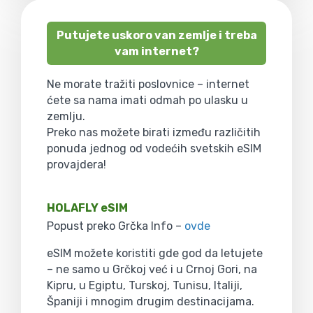
Putujete uskoro van zemlje i treba
vam internet?
Ne morate tražiti poslovnice – internet
ćete sa nama imati odmah po ulasku u
zemlju.
Preko nas možete birati između različitih
ponuda jednog od vodećih svetskih eSIM
provajdera!
HOLAFLY eSIM
Popust preko Grčka Info –
ovde
eSIM možete koristiti gde god da letujete
– ne samo u Grčkoj već i u Crnoj Gori, na
Kipru, u Egiptu, Turskoj, Tunisu, Italiji,
Španiji i mnogim drugim destinacijama.