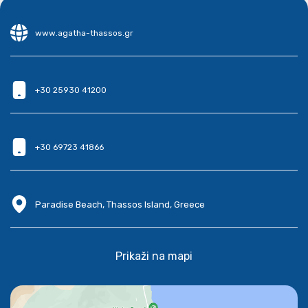
www.agatha-thassos.gr
+30 25930 41200
+30 69723 41866
Paradise Beach, Thassos Island, Greece
Prikaži na mapi