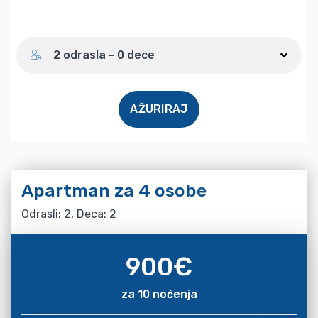
Broj gostiju
2 odrasla - 0 dece
AŽURIRAJ
Apartman za 4 osobe
Odrasli: 2, Deca: 2
900
€
za 10 noćenja