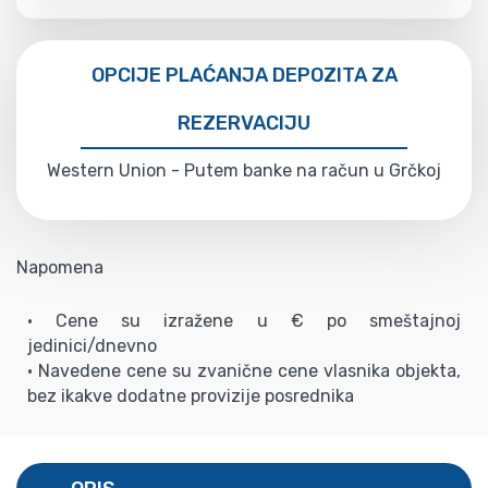
OPCIJE PLAĆANJA DEPOZITA ZA
REZERVACIJU
Western Union - Putem banke na račun u Grčkoj
Napomena
• Cene su izražene u € po smeštajnoj
jedinici/dnevno
• Navedene cene su zvanične cene vlasnika objekta,
bez ikakve dodatne provizije posrednika