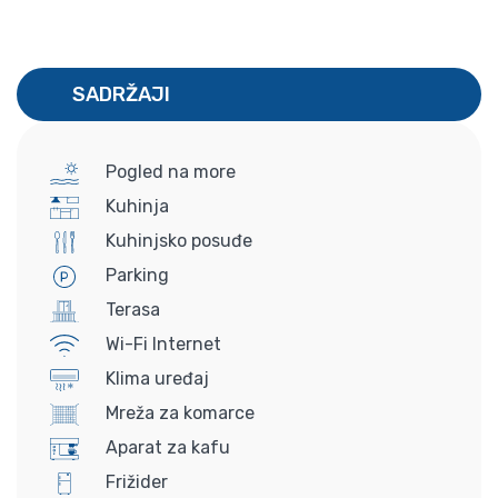
SADRŽAJI
Pogled na more
Kuhinja
Kuhinjsko posuđe
Parking
Terasa
Wi-Fi Internet
Klima uređaj
Mreža za komarce
Aparat za kafu
Frižider