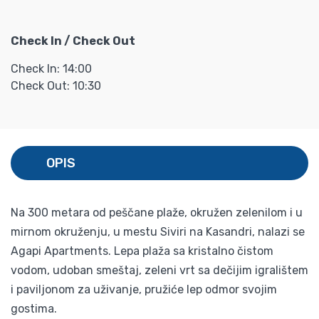
Check In / Check Out
Check In: 14:00
Check Out: 10:30
OPIS
Na 300 metara od peščane plaže, okružen zelenilom i u
mirnom okruženju, u mestu Siviri na Kasandri, nalazi se
Agapi Apartments. Lepa plaža sa kristalno čistom
vodom, udoban smeštaj, zeleni vrt sa dečijim igralištem
i paviljonom za uživanje, pružiće lep odmor svojim
gostima.