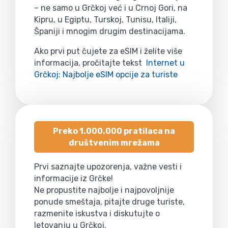
– ne samo u Grčkoj već i u Crnoj Gori, na
Kipru, u Egiptu, Turskoj, Tunisu, Italiji,
Španiji i mnogim drugim destinacijama.
Ako prvi put čujete za eSIM i želite više
informacija, pročitajte tekst
Internet u
Grčkoj: Najbolje eSIM opcije za turiste
Preko 1.000.000 pratilaca na
društvenim mrežama
Prvi saznajte upozorenja, važne vesti i
informacije iz Grčke!
Ne propustite najbolje i najpovoljnije
ponude smeštaja, pitajte druge turiste,
razmenite iskustva i diskutujte o
letovanju u Grčkoj.