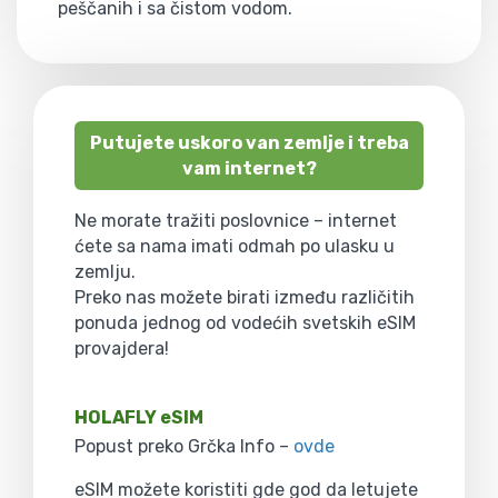
peščanih i sa čistom vodom.
Putujete uskoro van zemlje i treba
vam internet?
Ne morate tražiti poslovnice – internet
ćete sa nama imati odmah po ulasku u
zemlju.
Preko nas možete birati između različitih
ponuda jednog od vodećih svetskih eSIM
provajdera!
HOLAFLY eSIM
Popust preko Grčka Info –
ovde
eSIM možete koristiti gde god da letujete