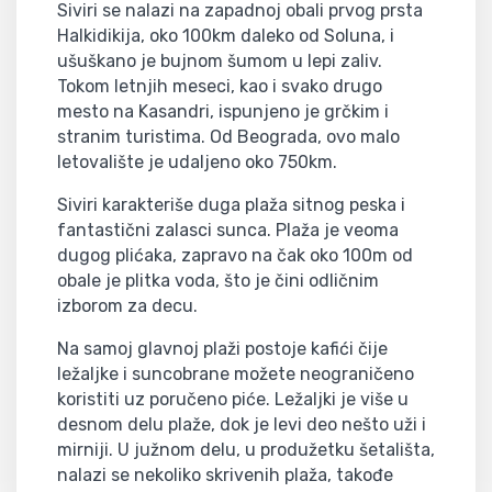
Siviri se nalazi na zapadnoj obali prvog prsta
Halkidikija, oko 100km daleko od Soluna, i
ušuškano je bujnom šumom u lepi zaliv.
Tokom letnjih meseci, kao i svako drugo
mesto na Kasandri, ispunjeno je grčkim i
stranim turistima. Od Beograda, ovo malo
letovalište je udaljeno oko 750km.
Siviri karakteriše duga plaža sitnog peska i
fantastični zalasci sunca. Plaža je veoma
dugog plićaka, zapravo na čak oko 100m od
obale je plitka voda, što je čini odličnim
izborom za decu.
Na samoj glavnoj plaži postoje kafići čije
ležaljke i suncobrane možete neograničeno
koristiti uz poručeno piće. Ležaljki je više u
desnom delu plaže, dok je levi deo nešto uži i
mirniji. U južnom delu, u produžetku šetališta,
nalazi se nekoliko skrivenih plaža, takođe