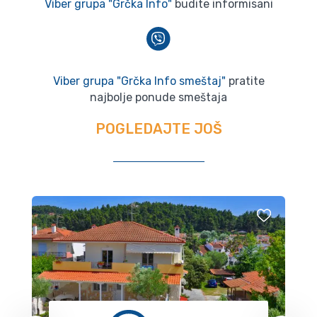
Viber grupa "Grčka Info"
budite informisani
Viber grupa "Grčka Info smeštaj"
pratite
najbolje ponude smeštaja
POGLEDAJTE JOŠ