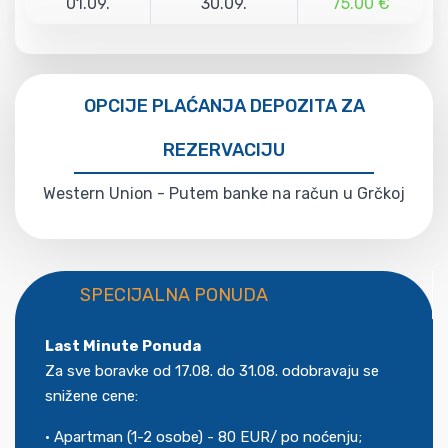
01.09.
30.09.
75.00 €
OPCIJE PLAĆANJA DEPOZITA ZA
REZERVACIJU
Western Union - Putem banke na račun u Grčkoj
SPECIJALNA PONUDA
Last Minute Ponuda
Za sve boravke od 17.08. do 31.08. odobravaju se
snižene cene:
• Apartman (1-2 osobe) - 80 EUR/ po noćenju;