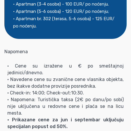
• Apartman (3-4 osobe) - 100 EUR/ po noćenju.
• Apartman (5-6 osoba) - 120 EUR/ po noćenju;
• Apartman br. 302 (terasa, 5-6 osoba) - 125 EUR/
po noćenju.
Napomena
• Cene su izražene u € po smeštajnoj
jedinici/dnevno.
• Navedene cene su zvanične cene vlasnika objekta,
bez ikakve dodatne provizije posrednika.
• Check-in: 14:00; Check-out:10:30.
• Napomena: Turistička taksa (2€ po danu/po sobi)
nije uključena u redovne cene i plaća se na licu
mesta.
• Prikazane cene za jun i septembar uključuju
specijalan popust od 50%.