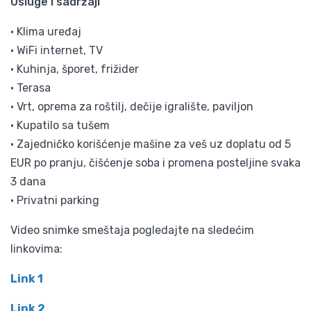
Usluge i sadržaji
• Klima uređaj
• WiFi internet, TV
• Kuhinja, šporet, frižider
• Terasa
• Vrt, oprema za roštilj, dečije igralište, paviljon
• Kupatilo sa tušem
• Zajedničko korišćenje mašine za veš uz doplatu od 5
EUR po pranju, čišćenje soba i promena posteljine svaka
3 dana
• Privatni parking
Video snimke smeštaja pogledajte na sledećim
linkovima:
Link 1
Link 2