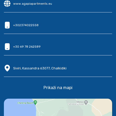
www.agapiapartments.eu
+302374022558
+30 69 78 262589
Siviri, Kassandra 63077, Chalkidiki
Prikaži na mapi