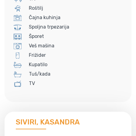
Roštilj
Čajna kuhinja
Spoljna trpezarija
Šporet
Veš mašina
Frižider
Kupatilo
Tuš/kada
TV
SIVIRI, KASANDRA