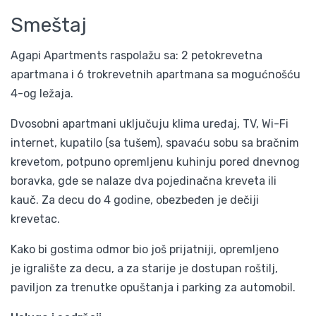
Smeštaj
Agapi Apartments raspolažu sa: 2 petokrevetna
apartmana i 6 trokrevetnih apartmana sa mogućnošću
4-og ležaja.
Dvosobni apartmani uključuju klima uređaj, TV, Wi-Fi
internet, kupatilo (sa tušem), spavaću sobu sa bračnim
krevetom, potpuno opremljenu kuhinju pored dnevnog
boravka, gde se nalaze dva pojedinačna kreveta ili
kauč. Za decu do 4 godine, obezbeđen je dečiji
krevetac.
Kako bi gostima odmor bio još prijatniji, opremljeno
je igralište za decu, a za starije je dostupan roštilj,
paviljon za trenutke opuštanja i parking za automobil.