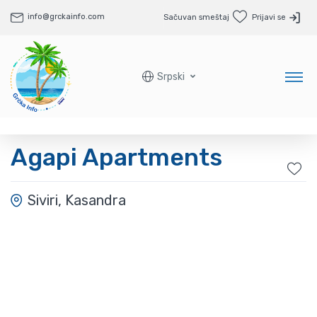
info@grckainfo.com
Sačuvan smeštaj
Prijavi se
Srpski
Agapi Apartments
Siviri, Kasandra