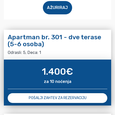
AŽURIRAJ
Apartman br. 301 - dve terase
(5-6 osoba)
Odrasli: 5, Deca: 1
1.400
€
za 10 noćenja
POŠALJI ZAHTEV ZA REZERVACIJU