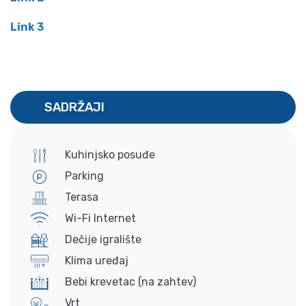
Link 3
SADRŽAJI
Kuhinjsko posuđe
Parking
Terasa
Wi-Fi Internet
Dečije igralište
Klima uređaj
Bebi krevetac (na zahtev)
Vrt