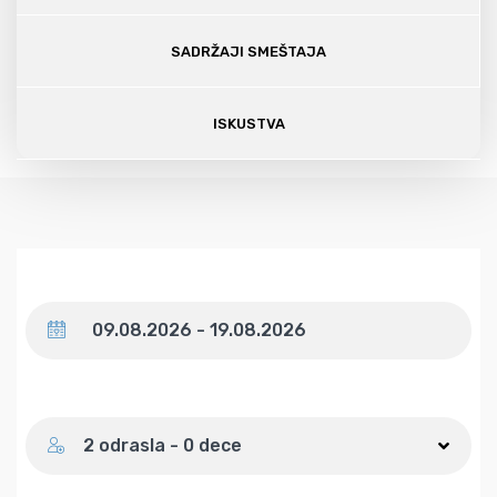
SADRŽAJI SMEŠTAJA
ISKUSTVA
Datum
Broj gostiju
2 odrasla - 0 dece