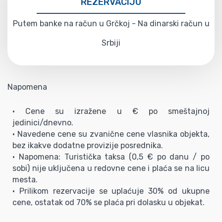
REZERVACIJU
Putem banke na račun u Grčkoj - Na dinarski račun u
Srbiji
Napomena
• Cene su izražene u € po smeštajnoj
jedinici/dnevno.
• Navedene cene su zvanične cene vlasnika objekta,
bez ikakve dodatne provizije posrednika.
• Napomena: Turistička taksa (0,5 € po danu / po
sobi) nije uključena u redovne cene i plaća se na licu
mesta.
• Prilikom rezervacije se uplaćuje 30% od ukupne
cene, ostatak od 70% se plaća pri dolasku u objekat.