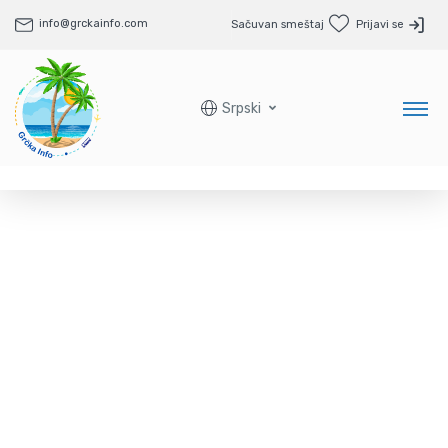
info@grckainfo.com
Sačuvan smeštaj
Prijavi se
Srpski