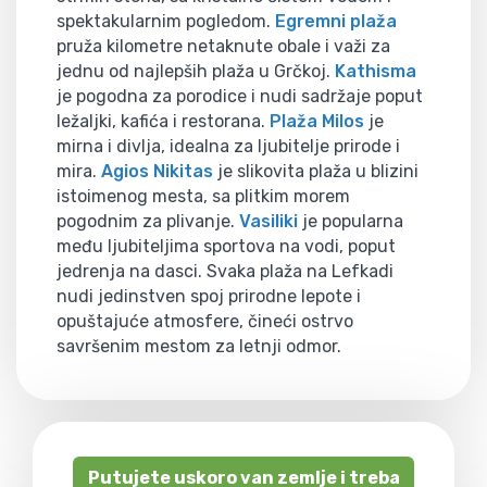
spektakularnim pogledom.
Egremni plaža
pruža kilometre netaknute obale i važi za
jednu od najlepših plaža u Grčkoj.
Kathisma
je pogodna za porodice i nudi sadržaje poput
ležaljki, kafića i restorana.
Plaža Milos
je
mirna i divlja, idealna za ljubitelje prirode i
mira.
Agios Nikitas
je slikovita plaža u blizini
istoimenog mesta, sa plitkim morem
pogodnim za plivanje.
Vasiliki
je popularna
među ljubiteljima sportova na vodi, poput
jedrenja na dasci. Svaka plaža na Lefkadi
nudi jedinstven spoj prirodne lepote i
opuštajuće atmosfere, čineći ostrvo
savršenim mestom za letnji odmor.
Putujete uskoro van zemlje i treba