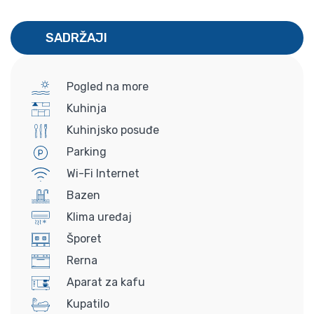
SADRŽAJI
Pogled na more
Kuhinja
Kuhinjsko posuđe
Parking
Wi-Fi Internet
Bazen
Klima uređaj
Šporet
Rerna
Aparat za kafu
Kupatilo