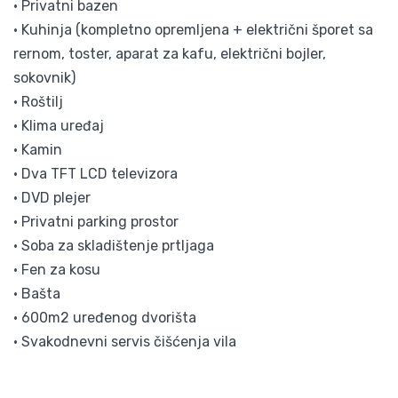
• Privatni bazen
• Kuhinja (kompletno opremljena + električni šporet sa
rernom, toster, aparat za kafu, električni bojler,
sokovnik)
• Roštilj
• Klima uređaj
• Kamin
• Dva TFT LCD televizora
• DVD plejer
• Privatni parking prostor
• Soba za skladištenje prtljaga
• Fen za kosu
• Bašta
• 600m2 uređenog dvorišta
• Svakodnevni servis čišćenja vila