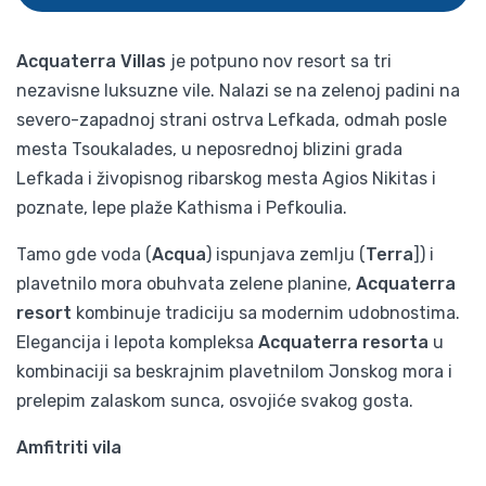
Acquaterra Villas
je potpuno nov resort sa tri
nezavisne luksuzne vile. Nalazi se na zelenoj padini na
severo-zapadnoj strani ostrva Lefkada, odmah posle
mesta Tsoukalades, u neposrednoj blizini grada
Lefkada i živopisnog ribarskog mesta Agios Nikitas i
poznate, lepe plaže Kathisma i Pefkoulia.
Tamo gde voda (
Acqua
) ispunjava zemlju (
Terra
]) i
plavetnilo mora obuhvata zelene planine,
Acquaterra
resort
kombinuje tradiciju sa modernim udobnostima.
Elegancija i lepota kompleksa
Acquaterra resorta
u
kombinaciji sa beskrajnim plavetnilom Jonskog mora i
prelepim zalaskom sunca, osvojiće svakog gosta.
Amfitriti vila