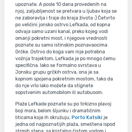
upoznate. A posle 10 dana provedenih na
njoj, zaljubljenost se pretvara u ljubav koja se
ne zaboravlja i traje do kraja života :) Četvrto
po veličini jonsko ostrvo Lefkada, od kopna
odvaja samo uzani kanal, preko kojeg vodi
omanji pokretni most, i njegove vrednosti
poznate su samo istinskim poznavaocima
Grčke. Ostrvo do koga vam nije potrebna
vožnja trajektom, Lefkada je po mnogo čemu
specifična. Iako se formalno svrstava u
Jonsku grupu grčkih ostrva, ona je sa
kopnom spojena pokretnim mostom, tako da
do nje vrlo lako možete da stignete
sopstvenim automobilom ili autobusom.
Plaže Lefkade poznate su po tirkizno plavoj
boji mora, belom šljunku i dramatičnim
liticama koje ih okružuju.
Porto Katsiki
je
jedna od najpoznatijih plaža, smeštena ispod
strmih stena, sa kristalno čistom vodom i