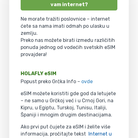
vam internet?
Ne morate tražiti poslovnice – internet
ćete sa nama imati odmah po ulasku u
zemlju.
Preko nas možete birati između različitih
ponuda jednog od vodećih svetskih eSIM
provajdera!
HOLAFLY eSIM
Popust preko Grčka Info –
ovde
eSIM možete koristiti gde god da letujete
– ne samo u Grčkoj već i u Crnoj Gori, na
Kipru, u Egiptu, Turskoj, Tunisu, Italiji,
Španiji i mnogim drugim destinacijama.
Ako prvi put čujete za eSIM i želite više
informacija, pročitajte tekst
Internet u