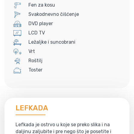
Fen za kosu
Svakodnevno čišćenje
DVD player
LCD TV
Ležaljke i suncobrani
Vrt
Roštilj
Toster
LEFKADA
Lefkada je ostrvo u koje se preko slika i na
daljinu zaljubite i pre nego što je posetite i