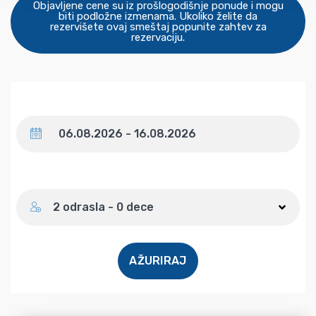
Objavljene cene su iz prošlogodišnje ponude i mogu
biti podložne izmenama. Ukoliko želite da
rezervišete ovaj smeštaj popunite zahtev za
rezervaciju.
Datum
Broj gostiju
2 odrasla - 0 dece
AŽURIRAJ