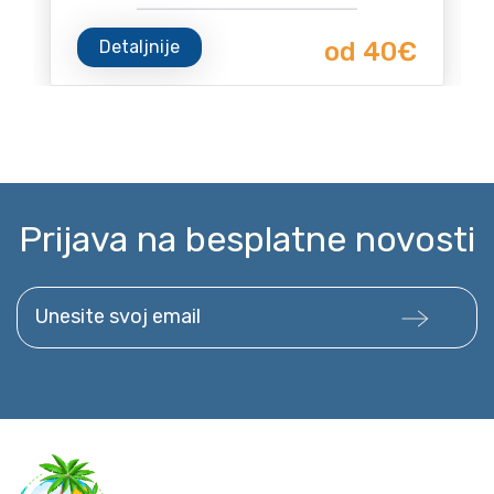
Detaljnije
od 40€
Prijava na besplatne novosti
Unesite svoj email