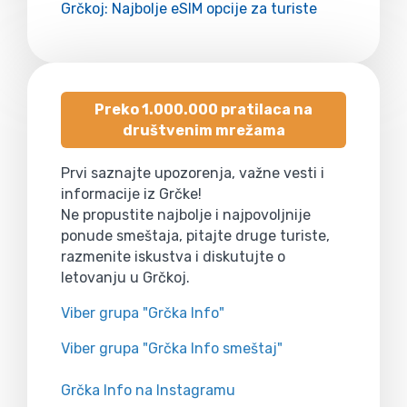
Grčkoj: Najbolje eSIM opcije za turiste
Preko 1.000.000 pratilaca na
društvenim mrežama
Prvi saznajte upozorenja, važne vesti i
informacije iz Grčke!
Ne propustite najbolje i najpovoljnije
ponude smeštaja, pitajte druge turiste,
razmenite iskustva i diskutujte o
letovanju u Grčkoj.
Viber grupa "Grčka Info"
Viber grupa "Grčka Info smeštaj"
Grčka Info na Instagramu