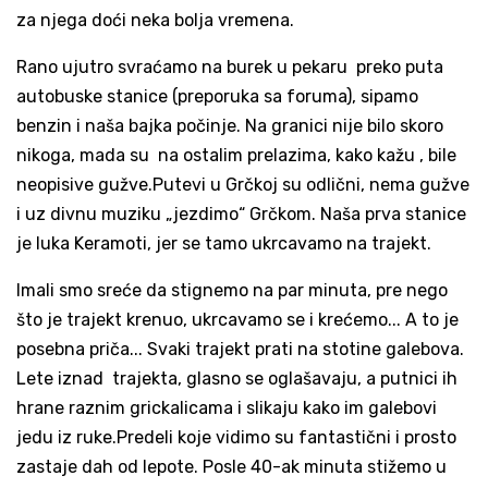
za njega doći neka bolja vremena.
Rano ujutro svraćamo na burek u pekaru preko puta
autobuske stanice (preporuka sa foruma), sipamo
benzin i naša bajka počinje. Na granici nije bilo skoro
nikoga, mada su na ostalim prelazima, kako kažu , bile
neopisive gužve.Putevi u Grčkoj su odlični, nema gužve
i uz divnu muziku „jezdimo“ Grčkom. Naša prva stanice
je luka Keramoti, jer se tamo ukrcavamo na trajekt.
Imali smo sreće da stignemo na par minuta, pre nego
što je trajekt krenuo, ukrcavamo se i krećemo... A to je
posebna priča... Svaki trajekt prati na stotine galebova.
Lete iznad trajekta, glasno se oglašavaju, a putnici ih
hrane raznim grickalicama i slikaju kako im galebovi
jedu iz ruke.Predeli koje vidimo su fantastični i prosto
zastaje dah od lepote. Posle 40-ak minuta stižemo u