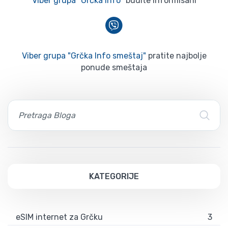
Viber grupa "Grčka Info"
budite informisani
Viber grupa "Grčka Info smeštaj"
pratite najbolje
ponude smeštaja
KATEGORIJE
eSIM internet za Grčku
3