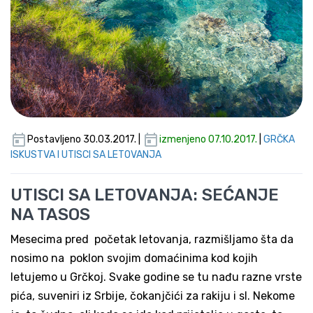
Postavljeno 30.03.2017. |
izmenjeno 07.10.2017.
|
GRČKA
ISKUSTVA I UTISCI SA LETOVANJA
UTISCI SA LETOVANJA: SEĆANJE
NA TASOS
Mesecima pred početak letovanja, razmišljamo šta da
nosimo na poklon svojim domaćinima kod kojih
letujemo u Grčkoj. Svake godine se tu nađu razne vrste
pića, suveniri iz Srbije, čokanjčići za rakiju i sl. Nekome