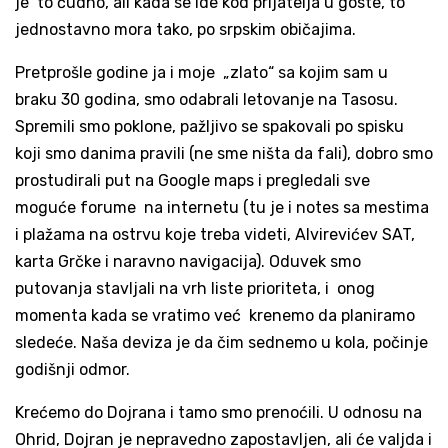
je to čudno, ali kada se ide kod prijatelja u goste, to
jednostavno mora tako, po srpskim običajima.
Pretprošle godine ja i moje „zlato“ sa kojim sam u
braku 30 godina, smo odabrali letovanje na Tasosu.
Spremili smo poklone, pažljivo se spakovali po spisku
koji smo danima pravili (ne sme ništa da fali), dobro smo
prostudirali put na Google maps i pregledali sve
moguće forume na internetu (tu je i notes sa mestima
i plažama na ostrvu koje treba videti, Alvirevićev SAT,
karta Grčke i naravno navigacija). Oduvek smo
putovanja stavljali na vrh liste prioriteta, i onog
momenta kada se vratimo već krenemo da planiramo
sledeće. Naša deviza je da čim sednemo u kola, počinje
godišnji odmor.
Krećemo do Dojrana i tamo smo prenoćili. U odnosu na
Ohrid, Dojran je nepravedno zapostavljen, ali će valjda i