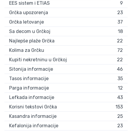
EES sistem i ETIAS
9
Grčka upozorenja
23
Grčka letovanje
37
Sa decom u Grčkoj
18
Najlepše plaže Grčka
22
Kolima za Grčku
72
Kupiti nekretninu u Grčkoj
22
Sitonija informacije
46
Tasos informacije
35
Parga informacije
12
Lefkada informacije
43
Korisni tekstovi Grčka
153
Kasandra informacije
25
Kefalonija informacije
23