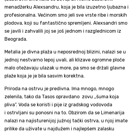
menadžerku Alexsandru, koja je bila izuzetno ljubazna i
profesionalna. Većinom smo jeli sve vrste ribe i morskih
plodova, koji su fantastično spremljeni. Alexsandri smo
se javili i zahvalili joj se još jednom i razglednicom iz
Beograda.
Metalia je divna plaža u neposrednoj blizini, nalazi se u
jednoj nestvarno lepoj uvali, ali klizave ogromne ploče
malo otežavaju ulazak u more, pa smo se držali glavne
plaže koja je je bila sasvim korektna.
Priroda na ostrvu je predivna. Ima mnogo, mnogo
zelenila, tako da Tasos opravdano zovu „šuma koja
pliva“. Voda se koristi i pije iz gradskog vodovoda
i ostrvljani su ponosni na to. Obzirom da se Limenarija
nalazi na najisturenijoj južnoj tački ostrva, u njoj imate
prilike da uživate u najdužem i najlepšem zalasku