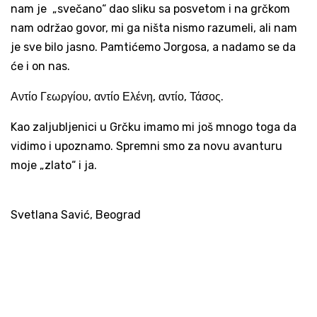
nam je „svečano“ dao sliku sa posvetom i na grčkom
nam održao govor, mi ga ništa nismo razumeli, ali nam
je sve bilo jasno. Pamtićemo Jorgosa, a nadamo se da
će i on nas.
Αντίο Γεωργίου, αντίο Ελένη, αντίο, Τάσος.
Kao zaljubljenici u Grčku imamo mi još mnogo toga da
vidimo i upoznamo. Spremni smo za novu avanturu
moje „zlato“ i ja.
Svetlana Savić, Beograd