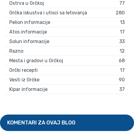
Ostrva u Grčkoj
77
Grčka iskustva i utisci sa letovanja
280
Pelion informacije
13
Atos informacije
17
Solun informacije
33
Razno
12
Mesta i gradovi u Grčkoj
68
Grčki recepti
17
Vesti iz Grčke
90
Kipar informacije
37
KOMENTARI ZA OVAJ BLOG