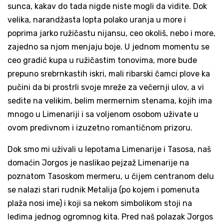
sunca, kakav do tada nigde niste mogli da vidite. Dok
velika, narandžasta lopta polako uranja u more i
poprima jarko ružičastu nijansu, ceo okoliš, nebo i more,
zajedno sa njom menjaju boje. U jednom momentu se
ceo gradić kupa u ružičastim tonovima, more bude
prepuno srebrnkastih iskri, mali ribarski čamci plove ka
pučini da bi prostrli svoje mreže za večernji ulov, a vi
sedite na velikim, belim mermernim stenama, kojih ima
mnogo u Limenariji i sa voljenom osobom uživate u
ovom predivnom i izuzetno romantičnom prizoru.
Dok smo mi uživali u lepotama Limenarije i Tasosa, naš
domaćin Jorgos je naslikao pejzaž Limenarije na
poznatom Tasoskom mermeru, u čijem centranom delu
se nalazi stari rudnik Metalija (po kojem i pomenuta
plaža nosi ime) i koji sa nekom simbolikom stoji na
leđima jednog ogromnog kita. Pred naš polazak Jorgos