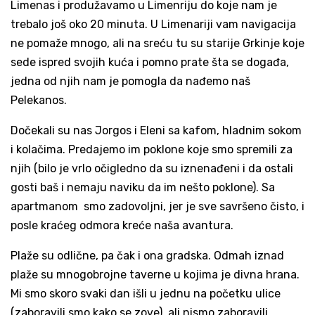
Limenas i produžavamo u Limenriju do koje nam je
trebalo još oko 20 minuta. U Limenariji vam navigacija
ne pomaže mnogo, ali na sreću tu su starije Grkinje koje
sede ispred svojih kuća i pomno prate šta se događa,
jedna od njih nam je pomogla da nađemo naš
Pelekanos.
Dočekali su nas Jorgos i Eleni sa kafom, hladnim sokom
i kolačima. Predajemo im poklone koje smo spremili za
njih (bilo je vrlo očigledno da su iznenađeni i da ostali
gosti baš i nemaju naviku da im nešto poklone). Sa
apartmanom smo zadovoljni, jer je sve savršeno čisto, i
posle kraćeg odmora kreće naša avantura.
Plaže su odlične, pa čak i ona gradska. Odmah iznad
plaže su mnogobrojne taverne u kojima je divna hrana.
Mi smo skoro svaki dan išli u jednu na početku ulice
(zaboravili smo kako se zove), ali nismo zaboravili