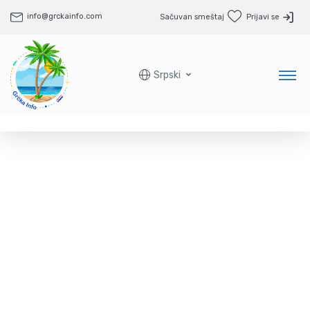
info@grckainfo.com
Sačuvan smeštaj
Prijavi se
Srpski