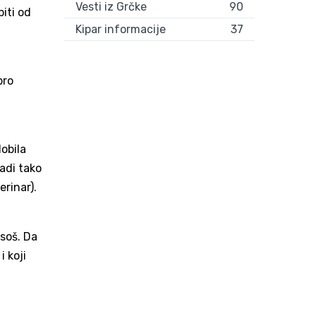
Vesti iz Grčke
90
iti od
Kipar informacije
37
bro
dobila
radi tako
rinar).
asoš. Da
i koji