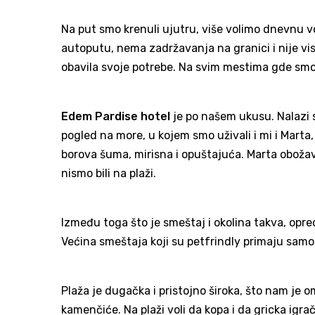
Na put smo krenuli ujutru, više volimo dnevnu 
autoputu, nema zadržavanja na granici i nije vis
obavila svoje potrebe. Na svim mestima gde smo s
Edem Pardise hotel
je po našem ukusu. Nalazi 
pogled na more, u kojem smo uživali i mi i Marta
borova šuma, mirisna i opuštajuća. Marta oboža
nismo bili na plaži.
Između toga što je smeštaj i okolina takva, opredel
Većina smeštaja koji su petfrindly primaju samo 
Plaža je dugačka i pristojno široka, što nam je 
kamenčiće. Na plaži voli da kopa i da gricka ig