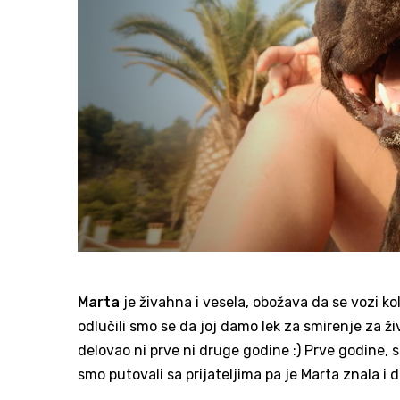
Marta
je živahna i vesela, obožava da se vozi k
odlučili smo se da joj damo lek za smirenje za živ
delovao ni prve ni druge godine :) Prve godine, 
smo putovali sa prijateljima pa je Marta znala i 