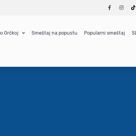
 o Grčkoj
Smeštaj na popustu
Popularni smeštaj
S