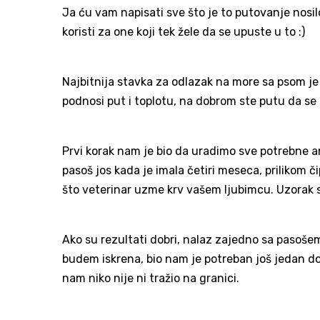
Ja ću vam napisati sve što je to putovanje nosilo
koristi za one koji tek žele da se upuste u to :)
Najbitnija stavka za odlazak na more sa psom je 
podnosi put i toplotu, na dobrom ste putu da se
Prvi korak nam je bio da uradimo sve potrebne 
pasoš jos kada je imala četiri meseca, prilikom č
što veterinar uzme krv vašem ljubimcu. Uzorak se
Ako su rezultati dobri, nalaz zajedno sa pasošem
budem iskrena, bio nam je potreban još jedan doku
nam niko nije ni tražio na granici.