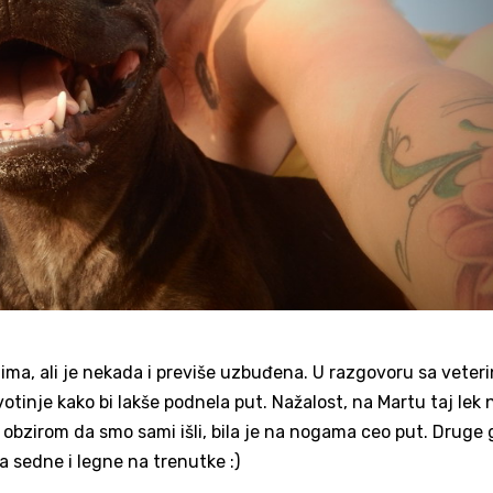
olima, ali je nekada i previše uzbuđena. U razgovoru sa veter
otinje kako bi lakše podnela put. Nažalost, na Martu taj lek n
s obzirom da smo sami išli, bila je na nogama ceo put. Druge
da sedne i legne na trenutke :)