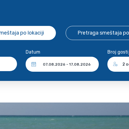
smeštaja
po lokaciji
Pretraga smeštaja
po
Datum
Broj gosti
2 o