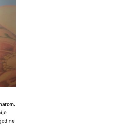
inarom,
ije
 godine