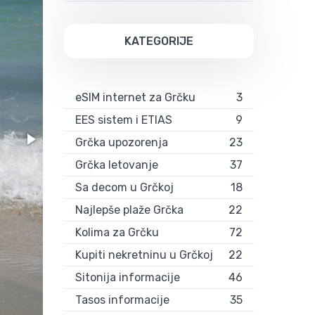
KATEGORIJE
eSIM internet za Grčku
3
EES sistem i ETIAS
9
Grčka upozorenja
23
Grčka letovanje
37
Sa decom u Grčkoj
18
Najlepše plaže Grčka
22
Kolima za Grčku
72
Kupiti nekretninu u Grčkoj
22
Sitonija informacije
46
Tasos informacije
35