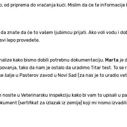
, od priprema do vraćanja kući. Mislim da će te informacije b
da znate da će to vašem ljubimcu prijati. Ako voli vodu i do
 svi lepo provedete.
analize kako bismo dobili potrebnu dokumentaciju.
Marta
je 
ipovanja, tako da nam je ostalo da uradimo Titar test. To se 
 šalje u Pasterov zavod u Novi Sad (za nas je to uradio vete
 nosite u Veterinarsku inspekciju kako bi vam to upisali u p
ment (sertifikat za izlazak iz zemlje) koji mi nismo izvadili 