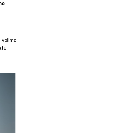
no
i volimo
stu