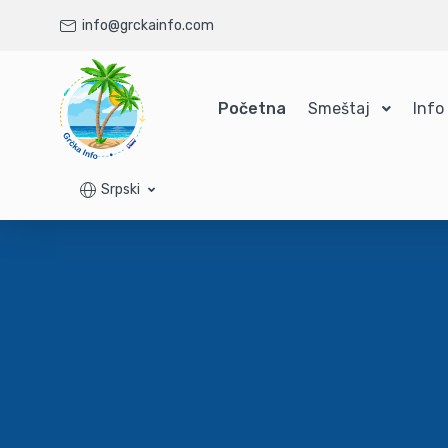
info@grckainfo.com
Početna
Smeštaj
Info
Srpski