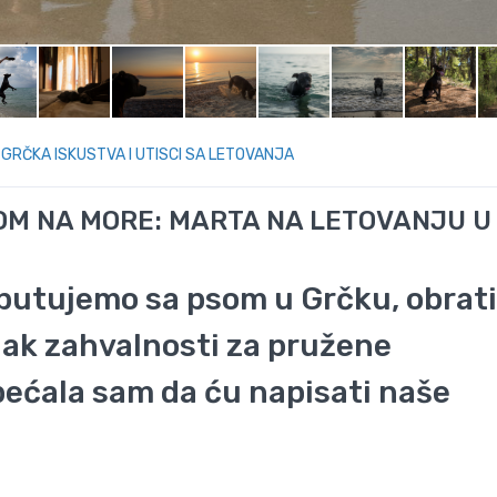
|
GRČKA ISKUSTVA I UTISCI SA LETOVANJA
SOM NA MORE: MARTA NA LETOVANJU U
 putujemo sa psom u Grčku, obrati
nak zahvalnosti za pružene
obećala sam da ću napisati naše