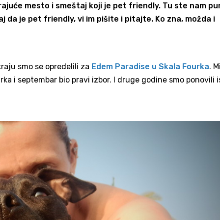
juće mesto i smeštaj koji je pet friendly. Tu ste nam pu
da je pet friendly, vi im pišite i pitajte. Ko zna, možda i
kraju smo se opredelili za
Edem Paradise u Skala Fourka
. M
a i septembar bio pravi izbor. I druge godine smo ponovili i