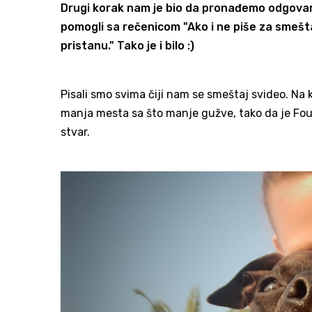
Drugi korak nam je bio da pronađemo odgovara
pomogli sa rečenicom "Ako i ne piše za smeštaj 
pristanu." Tako je i bilo :)
Pisali smo svima čiji nam se smeštaj svideo. Na 
manja mesta sa što manje gužve, tako da je Fourk
stvar.