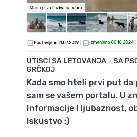
Marta pliva i uživa na moru
Postavljeno 11.07.2019. |
izmenjeno 08.10.2024.
UTISCI SA LETOVANJA - SA P
GRČKOJ
Kada smo hteli prvi put da
sam se vašem portalu. U z
informacije i ljubaznost, 
iskustvo :)