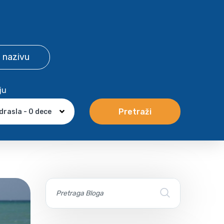
 nazivu
ju
Pretraži
drasla - 0 dece