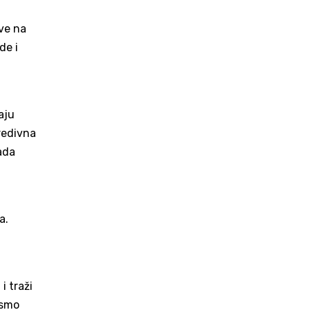
ve na
de i
aju
predivna
ada
a.
i traži
ismo