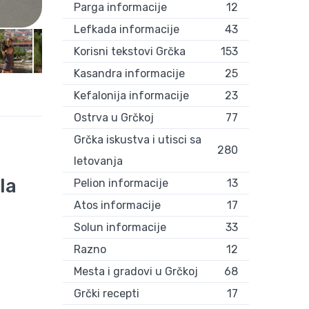
Parga informacije
12
Marta pliva i uživa na moru
Lefkada informacije
43
Korisni tekstovi Grčka
153
Kasandra informacije
25
Kefalonija informacije
23
Ostrva u Grčkoj
77
Grčka iskustva i utisci sa
280
letovanja
la
Pelion informacije
13
Atos informacije
17
Solun informacije
33
Razno
12
Mesta i gradovi u Grčkoj
68
Grčki recepti
17