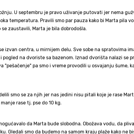
vožnju. U septembru je pravo uživanje putovati jer nema guž
oka temperatura. Pravili smo par pauza kako bi Marta pila vo
e zaustavili, Marta je bila dobrodošla.
se izvan centra, u mirnijem delu. Sve sobe na spratovima im
, i pogled na dvoriste sa bazenom. Iznad dvorišta nalazi se 
va "pešačenje" pa smo i vreme provodili u osvajanju šume, k
ili smo se za njih jer nas jedini nisu pitali koje je rase Mart
manje rase tj. pse do 10 kg.
omogućavalo da Marta bude slobodna. Obožava vodu, da pliva 
račku. Gledali smo da budemo na samom kraju plaže kako ne b