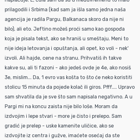
prilagodili i Srbima (kad sam ja išla samo jedna naša
agencija je radila Pargu, Balkanaca skoro da nije ni
bilo), ali eto. Jeftino možeš proći samo kao gospođa
koja je pisala tekst, ako se hraniš u smeštaju. Meni to
nije ideja letovanja i opuštanja, ali opet, ko voli - nek'
izvoli. Ali hajde, cene na stranu. Prihvatiš ih takve
kakve su, ali ti fazoni - ako jedeš ovde je 4e, ako nosiš
3e, mislim... Da, 1 evro vas košta to što će neko koristiti
stolicu 15 minuta da pojede kolač ili giros. Pfff.... Upravo
sam shvatila da je sve što sam napisala negativno. A u
Pargi mi na koncu zaista nije bilo loše. Moram da
izdvojim i lepe stvari - more je čisto i prelepo. Sam
gradić je prelep - uske kamenite uličice, ako se
izdvojite iz centra i gužve, imaćete osećaj da ste