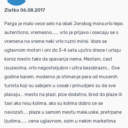
Zlatko 06.08.2017
Parga je malo vece selo na obali Jonskog mora,vrlo lepo.
autenticno, vremesno...... vrlo je prljavo i osecaju se s
vremena na vreme neki vrlo ruzni mirisi. Voze se
uglavnom motori i oni do 3-4 sata ujutro drece i urlaju
koroz mesto tako da spavanja nema. Mestani, cast
izuzecima, vrlo negostoljubivi i ultra bezobrazni... Ove
godine barem, moderno je otimanje para od mucenih
turista koji su sabijeni u cosak i prinudjeni su da sve
placaju... mesto na plazi, pice dodatno, brod do plaze ili
taxi ako nisu kolima, ako su kolima dobro ce se
navozati.... plaze u samom mestu male,uske, pretrpane
ljudima...... cene uglavnom, osim u nekim marketima