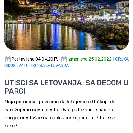
Postavljeno 04.04.2017. |
izmenjeno 25.02.2022.
|
GRČKA
ISKUSTVA I UTISCI SA LETOVANJA
UTISCI SA LETOVANJA: SA DECOM U
PARGI
Moja porodica i ja volimo da letujemo u Grčkoj i da
istražujemo nova mesta. Ovaj put izbor je pao na
Pargu, mestašce na obali Jonskog mora. Pitate se
kako?