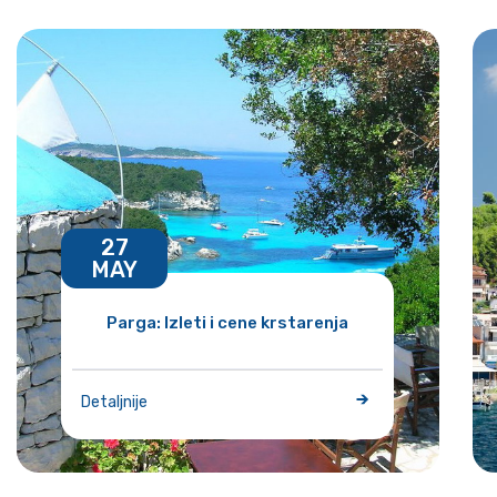
27
MAY
Parga: Izleti i cene krstarenja
Detaljnije