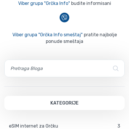
Viber grupa "Grčka Info"
budite informisani
Viber grupa "Grčka Info smeštaj"
pratite najbolje
ponude smeštaja
KATEGORIJE
eSIM internet za Grčku
3