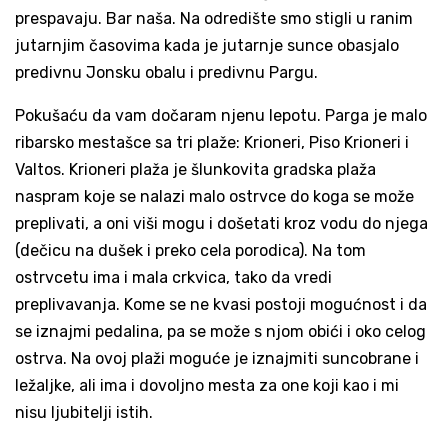
prespavaju. Bar naša. Na odredište smo stigli u ranim
jutarnjim časovima kada je jutarnje sunce obasjalo
predivnu Jonsku obalu i predivnu Pargu.
Pokušaću da vam dočaram njenu lepotu. Parga je malo
ribarsko mestašce sa tri plaže: Krioneri, Piso Krioneri i
Valtos. Krioneri plaža je šlunkovita gradska plaža
naspram koje se nalazi malo ostrvce do koga se može
preplivati, a oni viši mogu i došetati kroz vodu do njega
(dečicu na dušek i preko cela porodica). Na tom
ostrvcetu ima i mala crkvica, tako da vredi
preplivavanja. Kome se ne kvasi postoji mogućnost i da
se iznajmi pedalina, pa se može s njom obići i oko celog
ostrva. Na ovoj plaži moguće je iznajmiti suncobrane i
ležaljke, ali ima i dovoljno mesta za one koji kao i mi
nisu ljubitelji istih.