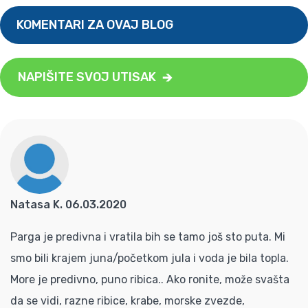
KOMENTARI ZA OVAJ BLOG
NAPIŠITE SVOJ UTISAK
Natasa K. 06.03.2020
Parga je predivna i vratila bih se tamo još sto puta. Mi
smo bili krajem juna/početkom jula i voda je bila topla.
More je predivno, puno ribica.. Ako ronite, može svašta
da se vidi, razne ribice, krabe, morske zvezde,