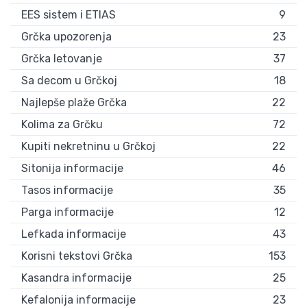
EES sistem i ETIAS
9
Grčka upozorenja
23
Grčka letovanje
37
Sa decom u Grčkoj
18
Najlepše plaže Grčka
22
Kolima za Grčku
72
Kupiti nekretninu u Grčkoj
22
Sitonija informacije
46
Tasos informacije
35
Parga informacije
12
Lefkada informacije
43
Korisni tekstovi Grčka
153
Kasandra informacije
25
Kefalonija informacije
23