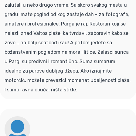
zalutali u neko drugo vreme. Sa skoro svakog mesta u
gradu imate pogled od kog zastaje dah - za fotografe,
amatere i profesionalce, Parga je raj. Restoran koji se
nalazi iznad Valtos plaže, ka tvrđavi, zaboravih kako se
zove... najbolji seafood ikad! A pritom jedete sa
božanstvenim pogledom na more i litice. Zalasci sunca
u Pargi su predivni i romantično. Suma sumarum:
idealno za parove dubljeg džepa. Ako iznajmite
motorčić, možete prevazići momenat udaljenosti plaža.
I samo ravna obuća, ništa štikle.