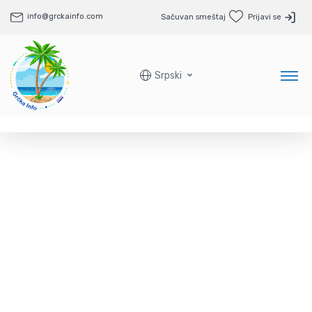
info@grckainfo.com
Sačuvan smeštaj
Prijavi se
Srpski