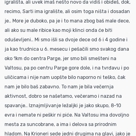
igrališta, ali uvek imaš nešto novo da vidiš i obiđeš, dok,
recimo, Sarti ima igralište, ali osim toga ništa i dosadan
je.. More je duboko, pa je i to mana zbog baš male dece,
ali ako su male ribice kao moji klinci onda će biti
oduševljeni.. Mi smo išli sa dvoje dece od 6 i 4 godine i
ja kao trudnica u 6. mesecu i pešačili smo svakog dana
oko 1km do centra Parge, jer smo bili smešteni na
Valtosu, pa po centru Parge gore dole, i na tvrđavu i po
uličicama i nije nam uopšte bilo naporno ni teško, čak
nam je bilo baš zabavno. To nam je bila večernja
aktivnost, dobro se našetamo, večeramo i nazad na
spavanje.. Iznajmljivanje ležaljki je jako skupo, 8-10
evra i nemate ni peškir ni piće. Na Valtosu ima dovoljno
mesta za suncobrane, a ima i delova sa prirodnim
hladom. Na Krioneri sede jedni drugima na glavi, jako je