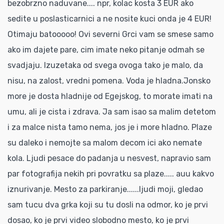
bezobrzno naduvane.... npr, kolac kosta 3 EUR ako
sedite u poslasticarnici a ne nosite kuci onda je 4 EUR!
Otimaju batooooo! Ovi severni Grci vam se smese samo
ako im dajete pare, cim imate neko pitanje odmah se
svadjaju. Izuzetaka od svega ovoga tako je malo, da
nisu, na zalost, vredni pomena. Voda je hladna.Jonsko
more je dosta hladnije od Egejskog, to morate imati na
umu, ali je cista i zdrava. Ja sam isao sa malim detetom
i za malce nista tamo nema, jos je i more hladno. Plaze
su daleko i nemojte sa malom decom ici ako nemate
kola. Ljudi pesace do padanja u nesvest, napravio sam
par fotografija nekih pri povratku sa plaze..... auu kakvo
iznurivanje. Mesto za parkiranje......ljudi moji, gledao
sam tucu dva grka koji su tu dosli na odmor, ko je prvi
dosao, ko je prvi video slobodno mesto, ko je prvi