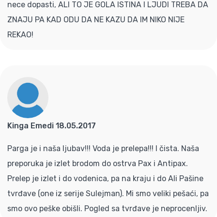
nece dopasti, ALI TO JE GOLA ISTINA I LJUDI TREBA DA
ZNAJU PA KAD ODU DA NE KAZU DA IM NIKO NIJE
REKAO!
Kinga Emedi 18.05.2017
Parga je i naša ljubav!!! Voda je prelepa!!! I čista. Naša
preporuka je izlet brodom do ostrva Pax i Antipax.
Prelep je izlet i do vodenica, pa na kraju i do Ali Pašine
tvrđave (one iz serije Sulejman). Mi smo veliki pešaći, pa
smo ovo peške obišli. Pogled sa tvrđave je neprocenljiv.