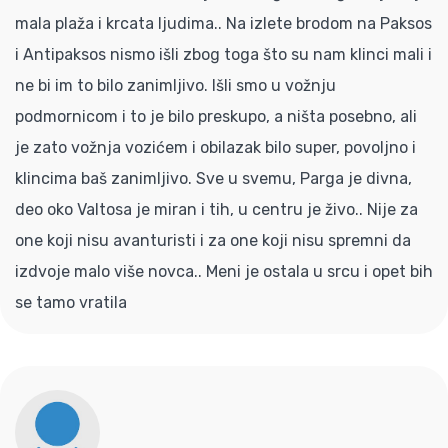
mala plaža i krcata ljudima.. Na izlete brodom na Paksos
i Antipaksos nismo išli zbog toga što su nam klinci mali i
ne bi im to bilo zanimljivo. Išli smo u vožnju
podmornicom i to je bilo preskupo, a ništa posebno, ali
je zato vožnja vozićem i obilazak bilo super, povoljno i
klincima baš zanimljivo. Sve u svemu, Parga je divna,
deo oko Valtosa je miran i tih, u centru je živo.. Nije za
one koji nisu avanturisti i za one koji nisu spremni da
izdvoje malo više novca.. Meni je ostala u srcu i opet bih
se tamo vratila