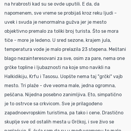
na hrabrosti kad su se ovde uputili. E da, da
napomenem, sve vreme se probijaš kroz reku ljudi -
uvek i svuda je nenormalna gužva jer je mesto
objektivno premalo za toliki broj turista. Što se mora
tiče - more je ledeno. U sred sezone, krajem jula,
temperatura vode je malo prelazila 23 stepena. Meštani
blago nezainteresovani za sve, osim za pare, nema one
grčke topline i ljubaznosti na koje smo navikli na
Halkidikiju, Krfu i Tasosu. Uopšte nema taj "grčki" vajb
mesto. Tri plaže - dve veoma male, jedna ogromna,
peščana. Nijedna posebno zanimljiva. Eto, simpatično
je to ostrvce sa crkvicom. Sve je prilagođeno
zapadnoevropskim turistima, pa tako i cene. Drastično
skuplje sve od ostalih mesta u Grčkoj, i sve živo se
naplaćuje. E, čula sam da su u međuvremenu to malo