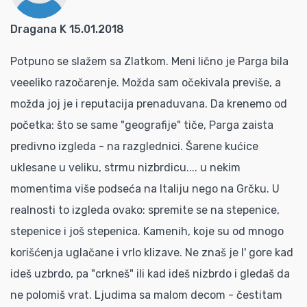
Dragana K 15.01.2018
Potpuno se slažem sa Zlatkom. Meni lično je Parga bila
veeeliko razočarenje. Možda sam očekivala previše, a
možda joj je i reputacija prenaduvana. Da krenemo od
početka: što se same "geografije" tiče, Parga zaista
predivno izgleda - na razglednici. Šarene kućice
uklesane u veliku, strmu nizbrdicu.... u nekim
momentima više podseća na Italiju nego na Grčku. U
realnosti to izgleda ovako: spremite se na stepenice,
stepenice i još stepenica. Kamenih, koje su od mnogo
korišćenja uglačane i vrlo klizave. Ne znaš je l' gore kad
ideš uzbrdo, pa "crkneš" ili kad ideš nizbrdo i gledaš da
ne polomiš vrat. Ljudima sa malom decom - čestitam