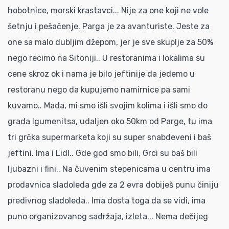
hobotnice, morski krastavci... Nije za one koji ne vole
šetnju i pešačenje. Parga je za avanturiste. Jeste za
one sa malo dubljim džepom, jer je sve skuplje za 50%
nego recimo na Sitoniji.. U restoranima i lokalima su
cene skroz ok i nama je bilo jeftinije da jedemo u
restoranu nego da kupujemo namirnice pa sami
kuvamo.. Mada, mi smo išli svojim kolima i išli smo do
grada Igumenitsa, udaljen oko 50km od Parge, tu ima
tri grčka supermarketa koji su super snabdeveni i baš
jeftini. Ima i Lidl.. Gde god smo bili, Grci su baš bili
ljubazni i fini.. Na čuvenim stepenicama u centru ima
prodavnica sladoleda gde za 2 evra dobiješ punu činiju
predivnog sladoleda.. Ima dosta toga da se vidi, ima
puno organizovanog sadržaja, izleta... Nema dečijeg