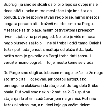
Suprug i ja smo se složili da bi bilo lepo sa dvoje male
dece otići u neko mirno mestašce koje ima šta da
ponudi. Dve nespojive stvari reklo bi se: mirno mesto i
bogata ponuda ali... tražeći naleteli smo na Pargu.
Mestašce sa tri plaže, malim ostrvcetom i prelepom
rivom. Ljubav na prvi pogled. No, bilo je više minusa
nego pluseva zašto bi ili ne bi trebali otići tamo. Dalek i
težak put, udaljenost smeštaja od plaže itd... Ipak,
nešto nam je govorilo da Pargi treba dati šansu. I
verujte nismo pogrešili. To je mesto kome se vraća.
Do Parge smo stigli autobusom mnogo lakše i brže nego
što smo čitali i očekivali, jer postoji autoput koji
umnogome olakšava i skraćuje put do tog dela Grčke
obale. Putovali smo nekih 12 sati sa 2-3 usputna
stajanja i kratkim zadržavanjem na granici. Put nije
težak ni odraslima, a ni deci koja ga većim delom