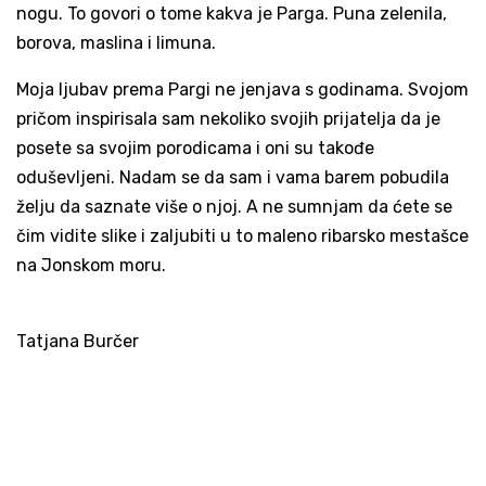
nogu. To govori o tome kakva je Parga. Puna zelenila,
borova, maslina i limuna.
Moja ljubav prema Pargi ne jenjava s godinama. Svojom
pričom inspirisala sam nekoliko svojih prijatelja da je
posete sa svojim porodicama i oni su takođe
oduševljeni. Nadam se da sam i vama barem pobudila
želju da saznate više o njoj. A ne sumnjam da ćete se
čim vidite slike i zaljubiti u to maleno ribarsko mestašce
na Jonskom moru.
Tatjana Burčer