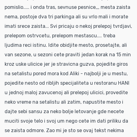
pomislio..... i onda tras, sevnuse pesnice,,, mesta zaista
nema, postoje dva tri parkinga ali su vrlo mali i morate
imati srece zaista... Svi pricaju o nekoj prelepoj tvrdjavi,
prelepom ostrvcetu, prelepom mestascu.... treba
ljudima reci istinu. Idite obidjite mesto, prosetajte, ali
van sezone, u sezoni cete praviti jedan korak na 15 min
kroz uske ulicice jer je stravicna guzva, pojedite giros
na setalistu pored mora kod Aliki - najbolji je u mestu,
pojedite nesto od ribljih specijaliteta u restoranu HANI
u jednoj maloj zavucenoj ali prelepoj ulicici, provedite
neko vreme na setalistu ali zatim, napustite mesto i
dajte sebi sansu za neko bolje letovanje gde necete
muciti svoje telo i svoj um nego cete im dati priliku da
se zaista odmore. Zao mi je sto se ovaj tekst nekima