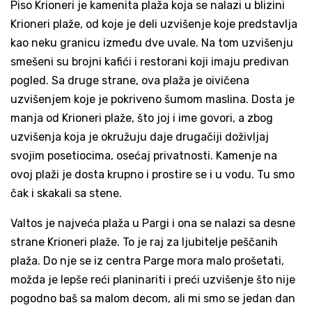
Piso Krioneri je kamenita plaža koja se nalazi u blizini
Krioneri plaže, od koje je deli uzvišenje koje predstavlja
kao neku granicu između dve uvale. Na tom uzvišenju
smešeni su brojni kafići i restorani koji imaju predivan
pogled. Sa druge strane, ova plaža je oivičena
uzvišenjem koje je pokriveno šumom maslina. Dosta je
manja od Krioneri plaže, što joj i ime govori, a zbog
uzvišenja koja je okružuju daje drugačiji doživljaj
svojim posetiocima, osećaj privatnosti. Kamenje na
ovoj plaži je dosta krupno i prostire se i u vodu. Tu smo
čak i skakali sa stene.
Valtos je najveća plaža u Pargi i ona se nalazi sa desne
strane Krioneri plaže. To je raj za ljubitelje peščanih
plaža. Do nje se iz centra Parge mora malo prošetati,
možda je lepše reći planinariti i preći uzvišenje što nije
pogodno baš sa malom decom, ali mi smo se jedan dan