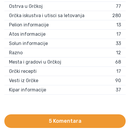
Ostrva u Grčkoj
77
Grčka iskustva i utisci sa letovanja
280
Pelion informacije
13
Atos informacije
17
Solun informacije
33
Razno
12
Mesta i gradovi u Grčkoj
68
Grčki recepti
17
Vesti iz Grčke
90
Kipar informacije
37
5 Komentara