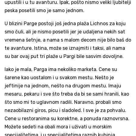
upustili i u tu avanturu. Ipak, pošto nismo veliki ljubitelji
peska posetili smo je samo jednom.
U blizini Parge postoji još jedna plaža Lichnos za koju
smo čuli, ali je nismo posetili jer je udaljena nekih sat
vremena šetnje, a nama s malom decom nije bilo baš do
te avanture. Istina, može se iznajmiti i taksi, ali nama
su bar ovaj put tri plaže u Pargi bile sasvim dovoljne.
Iako je mala, Parga ima nekoliko marketa. Cene su
šarene kao uostalom i u svakom mestu. Nešto je
jeftinije na jednom, nešto na drugom mestu. Imaju
mesaru, pekaru i sve što treba da bi se sami hranili, kao
što smo mi to uglavnom radili. Naravno, probali smo
nezaobilazni giros, picu i sladoled. I sve je za pohvalu.
Cene u restoranima su korektne, a ponuda raznovrsna.
Možete sedeti na obali mora i uživati u morskim
specijalitetima, i u specijalitetima raznih kuhinja.