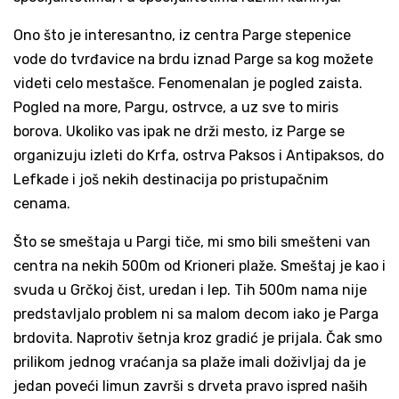
Ono što je interesantno, iz centra Parge stepenice
vode do tvrđavice na brdu iznad Parge sa kog možete
videti celo mestašce. Fenomenalan je pogled zaista.
Pogled na more, Pargu, ostrvce, a uz sve to miris
borova. Ukoliko vas ipak ne drži mesto, iz Parge se
organizuju izleti do Krfa, ostrva Paksos i Antipaksos, do
Lefkade i još nekih destinacija po pristupačnim
cenama.
Što se smeštaja u Pargi tiče, mi smo bili smešteni van
centra na nekih 500m od Krioneri plaže. Smeštaj je kao i
svuda u Grčkoj čist, uredan i lep. Tih 500m nama nije
predstavljalo problem ni sa malom decom iako je Parga
brdovita. Naprotiv šetnja kroz gradić je prijala. Čak smo
prilikom jednog vraćanja sa plaže imali doživljaj da je
jedan poveći limun završi s drveta pravo ispred naših