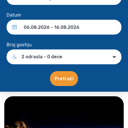
Datum
Broj gostiju
2 odrasla - 0 dece
Pretraži