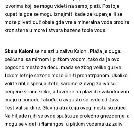
izvorima koji se mogu videti na samoj plaži. Postoje
kupatila gde se mogu iznajmiti kade za kupanje ili se
može plivati duž obale gde vrela mineralna voda prodire
kroz stene u more i stvara bazene tople vode.
Skala Kaloni
se nalazi u zalivu Kaloni. Plaža je duga,
peščana, sa mirnom i plitkom vodom, tako da je ovo
pogodno mesto za decu, mada se zbog velike gužve
tokom letnje sezone može činiti prenatrpanom. Ukoliko
volite riblje specijalitete, sardine iz ovog zaliva su
cenjene širom Grčke, a taverne na plaži ih svakodnevno
imaju u ponudi. Takođe, u avgustu se ovde održava
Festival sardine. Glavna atrakcija ovog mesta su ptice.
Na hiljade njih se ovde spušta za prolećno gnezdenje, a
mogu se videti i flamingosi u plitkim vodama uz zaliv.