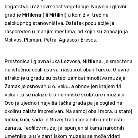
bogatstvo i raznovrsnost vegetacije. Najveći i glavni
grad je
Mitilena (ili Mitilini)
u kom živi trećina
celokupnog stanovništva. Ostatak populacije je
raspoređen u manjim mestima, od kojih su značajnija
Molivos, Plomari, Petra, Agiasos i Eresos.
Prestonica i glavna luka Lezvosa,
Mitilena
, je smeštena
na istočnoj obali ostrva, nasuprot obali Turske. Glavne
atrakcije u gradu su ostaci zamka i mnoštvo muzeja.
Zamak je osnovan u 6. veku, a obnovljen krajem 14.
veka i tu se nalaze brojne rimske skulpture i mozaici.
Ovo je ujedno i najviša tačka grada pa je pogled na
okolinu zaista impresivan. Na samoj obali mora, u staroj
lučkoj kući, sada je Muzej tradicionalnih umetnosti i
zanata. Teofilov muzej je ispunjen slikama narodnih
umetnika, a u Vizantijskom muzeju se može videti