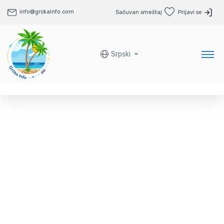
info@grckainfo.com
Sačuvan smeštaj
Prijavi se
Srpski