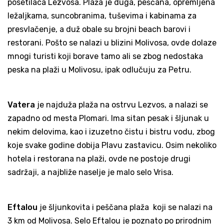
posetilaca Lezvosa. Plaža je duga, peščana, opremljena
ležaljkama, suncobranima, tuševima i kabinama za
presvlačenje, a duž obale su brojni beach barovi i
restorani. Pošto se nalazi u blizini Molivosa, ovde dolaze
mnogi turisti koji borave tamo ali se zbog nedostaka
peska na plaži u Molivosu, ipak odlučuju za Petru.
Vatera
je najduža plaža na ostrvu Lezvos, a nalazi se
zapadno od mesta Plomari. Ima sitan pesak i šljunak u
nekim delovima, kao i izuzetno čistu i bistru vodu, zbog
koje svake godine dobija Plavu zastavicu. Osim nekoliko
hotela i restorana na plaži, ovde ne postoje drugi
sadržaji, a najbliže naselje je malo selo Vrisa.
Eftalou
je šljunkovita i peščana plaža koji se nalazi na
3 km od Molivosa. Selo Eftalou je poznato po prirodnim