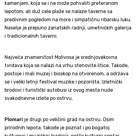
kamenjem, koja se i ne može pohvaliti preteranom
lepotom, ali duž cele plaže se nalaze taverne sa
predivnim pogledom na more i simpatičnu ribarsku luku.
Naselje je prepuno zanatskih radnji, umetničkih galerija
i tradicionalnih taverni.
Najveća znamenitost Molivosa je srednjovekovna
tvrđava koja se nalazi na vrhu stenovite litice. Takođe,
postoje i mali muzej i bioskop na otvorenom, a održava
se i veliki letnji festival muzike i pozorišta. Izletnički
brodovi i turistički autobusi iz ovog mesta nude
svakodnevne izlete po ostrvu.
Plomari
je drugi po veličini grad na ostrvu. Osim
prirodnih lepota, takođe je poznat i po bogatoj
kulturnoj i muzičkoj tradiciji, pošto kulturni centar