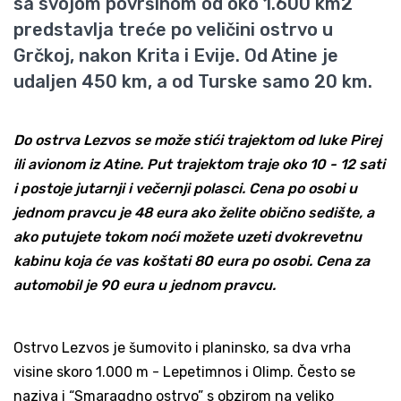
sa svojom površinom od oko 1.600 km2
predstavlja treće po veličini ostrvo u
Grčkoj, nakon
Krita
i
Evije
. Od Atine je
udaljen 450 km, a od Turske samo 20 km.
Do ostrva Lezvos se može stići trajektom od luke Pirej
ili avionom iz Atine. Put trajektom traje oko 10 - 12 sati
i postoje jutarnji i večernji polasci. Cena po osobi u
jednom pravcu je 48 eura ako želite obično sedište, a
ako putujete tokom noći možete uzeti dvokrevetnu
kabinu koja će vas koštati 80 eura po osobi. Cena za
automobil je 90 eura u jednom pravcu.
Ostrvo Lezvos je šumovito i planinsko, sa dva vrha
visine skoro 1.000 m - Lepetimnos i Olimp. Često se
naziva i “Smaragdno ostrvo” s obzirom na veliko