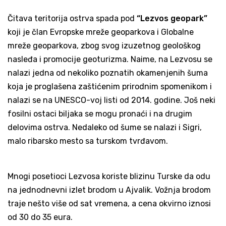
Čitava teritorija ostrva spada pod
“Lezvos geopark”
koji je član Evropske mreže geoparkova i Globalne
mreže geoparkova, zbog svog izuzetnog geološkog
nasleđa i promocije geoturizma. Naime, na Lezvosu se
nalazi jedna od nekoliko poznatih okamenjenih šuma
koja je proglašena zaštićenim prirodnim spomenikom i
nalazi se na UNESCO-voj listi od 2014. godine. Još neki
fosilni ostaci biljaka se mogu pronaći i na drugim
delovima ostrva. Nedaleko od šume se nalazi i Sigri,
malo ribarsko mesto sa turskom tvrđavom.
Mnogi posetioci Lezvosa koriste blizinu Turske da odu
na jednodnevni izlet brodom u Ajvalik. Vožnja brodom
traje nešto više od sat vremena, a cena okvirno iznosi
od 30 do 35 eura.