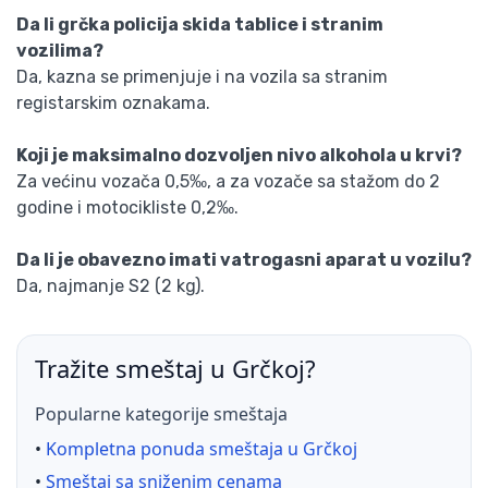
Da li grčka policija skida tablice i stranim
vozilima?
Da, kazna se primenjuje i na vozila sa stranim
registarskim oznakama.
Koji je maksimalno dozvoljen nivo alkohola u krvi?
Za većinu vozača 0,5‰, a za vozače sa stažom do 2
godine i motocikliste 0,2‰.
Da li je obavezno imati vatrogasni aparat u vozilu?
Da, najmanje S2 (2 kg).
Tražite smeštaj u Grčkoj?
Popularne kategorije smeštaja
•
Kompletna ponuda smeštaja u Grčkoj
•
Smeštaj sa sniženim cenama