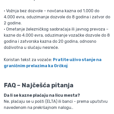
• Vožnja bez dozvole – novčana kazna od 1.000 do
4.000 evra, oduzimanje dozvole do 8 godina i zatvor do
2 godine.
• Ometanje železničkog saobraćaja ili javnog prevoza –
kazne do 4.000 evra, oduzimanje vozačke dozvole do 8
godina i zatvorska kazna do 20 godina, odnosno
doživotna u slučaju nesreće.
Koristan tekst za vozače:
Pratite uživo stanje na
graničnim prelazima ka Grčkoj
FAQ – Najčešća pitanja
Da li se kazne plaćaju na licu mesta?
Ne, plaćaju se u pošti (ELTA) ili banci - prema uputstvu
navedenom na prekršajnom nalogu..