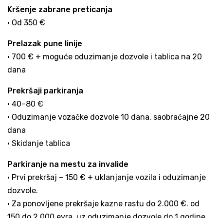
Kršenje zabrane preticanja
• Od 350 €
Prelazak pune linije
• 700 € + moguće oduzimanje dozvole i tablica na 20
dana
Prekršaji parkiranja
• 40–80 €
• Oduzimanje vozačke dozvole 10 dana, saobraćajne 20
dana
• Skidanje tablica
Parkiranje na mestu za invalide
• Prvi prekršaj – 150 € + uklanjanje vozila i oduzimanje
dozvole.
• Za ponovljene prekršaje kazne rastu do 2.000 €. od
150 do 2.000 evra, uz oduzimanje dozvole do 1 godine.