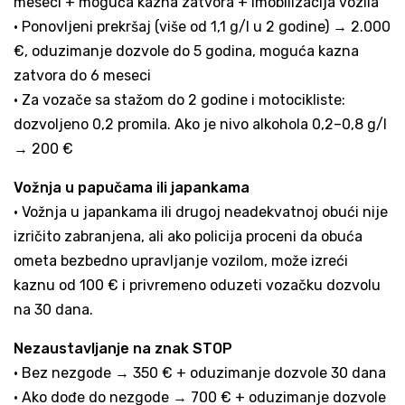
meseci + moguća kazna zatvora + imobilizacija vozila
• Ponovljeni prekršaj (više od 1,1 g/l u 2 godine) → 2.000
€, oduzimanje dozvole do 5 godina, moguća kazna
zatvora do 6 meseci
• Za vozače sa stažom do 2 godine i motocikliste:
dozvoljeno 0,2 promila. Ako je nivo alkohola 0,2–0,8 g/l
→ 200 €
Vožnja u papučama ili japankama
• Vožnja u japankama ili drugoj neadekvatnoj obući nije
izričito zabranjena, ali ako policija proceni da obuća
ometa bezbedno upravljanje vozilom, može izreći
kaznu od 100 € i privremeno oduzeti vozačku dozvolu
na 30 dana.
Nezaustavljanje na znak STOP
• Bez nezgode → 350 € + oduzimanje dozvole 30 dana
• Ako dođe do nezgode → 700 € + oduzimanje dozvole