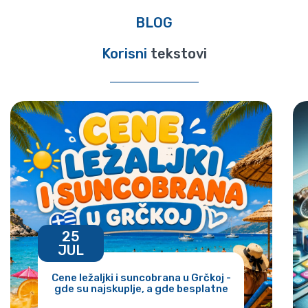
BLOG
Korisni
tekstovi
25
JUL
Cene ležaljki i suncobrana u Grčkoj -
gde su najskuplje, a gde besplatne