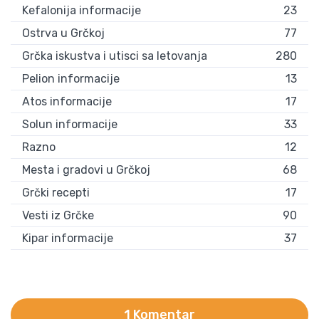
Kefalonija informacije
23
Ostrva u Grčkoj
77
Grčka iskustva i utisci sa letovanja
280
Pelion informacije
13
Atos informacije
17
Solun informacije
33
Razno
12
Mesta i gradovi u Grčkoj
68
Grčki recepti
17
Vesti iz Grčke
90
Kipar informacije
37
1 Komentar