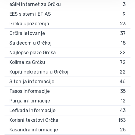
eSIM internet za Grčku
3
EES sistem i ETIAS
9
Grčka upozorenja
23
Grčka letovanje
37
Sa decom u Grčkoj
18
Najlepše plaže Grčka
22
Kolima za Grčku
72
Kupiti nekretninu u Grčkoj
22
Sitonija informacije
46
Tasos informacije
35
Parga informacije
12
Lefkada informacije
43
Korisni tekstovi Grčka
153
Kasandra informacije
25