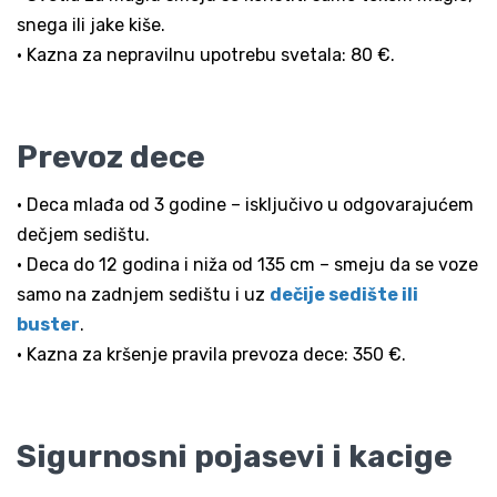
snega ili jake kiše.
• Kazna za nepravilnu upotrebu svetala: 80 €.
Prevoz dece
• Deca mlađa od 3 godine – isključivo u odgovarajućem
dečjem sedištu.
• Deca do 12 godina i niža od 135 cm – smeju da se voze
samo na zadnjem sedištu i uz
dečije sedište ili
buster
.
• Kazna za kršenje pravila prevoza dece: 350 €.
Sigurnosni pojasevi i kacige