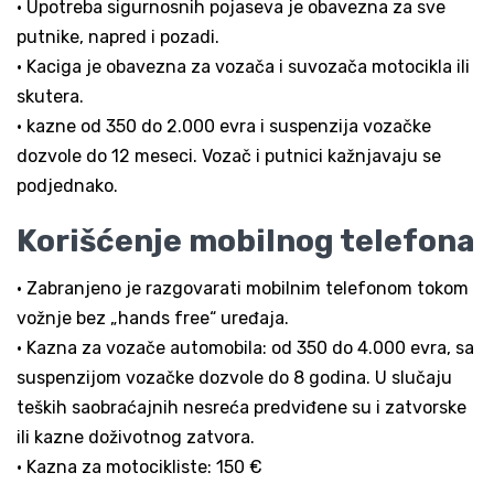
• Upotreba sigurnosnih pojaseva je obavezna za sve
putnike, napred i pozadi.
• Kaciga je obavezna za vozača i suvozača motocikla ili
skutera.
• kazne od 350 do 2.000 evra i suspenzija vozačke
dozvole do 12 meseci. Vozač i putnici kažnjavaju se
podjednako.
Korišćenje mobilnog telefona
• Zabranjeno je razgovarati mobilnim telefonom tokom
vožnje bez „hands free“ uređaja.
• Kazna za vozače automobila: od 350 do 4.000 evra, sa
suspenzijom vozačke dozvole do 8 godina. U slučaju
teških saobraćajnih nesreća predviđene su i zatvorske
ili kazne doživotnog zatvora.
• Kazna za motocikliste: 150 €