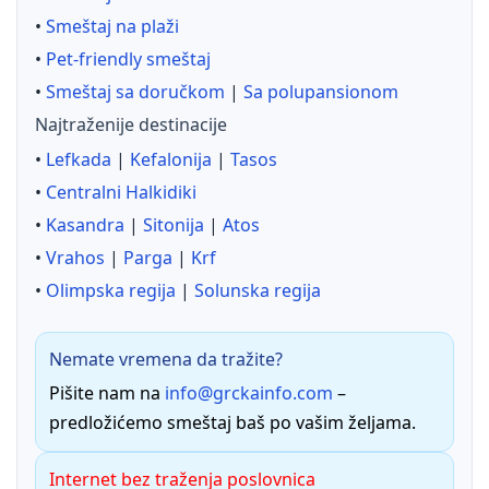
•
Smeštaj na plaži
•
Pet-friendly smeštaj
•
Smeštaj sa doručkom
|
Sa polupansionom
Najtraženije destinacije
•
Lefkada
|
Kefalonija
|
Tasos
•
Centralni Halkidiki
•
Kasandra
|
Sitonija
|
Atos
•
Vrahos
|
Parga
|
Krf
•
Olimpska regija
|
Solunska regija
Nemate vremena da tražite?
Pišite nam na
info@grckainfo.com
–
predložićemo smeštaj baš po vašim željama.
Internet bez traženja poslovnica