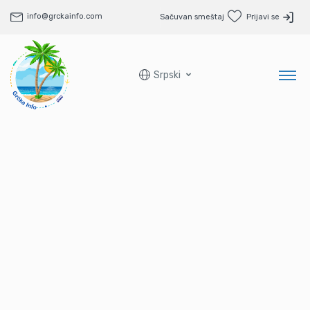
info@grckainfo.com
Sačuvan smeštaj
Prijavi se
Srpski