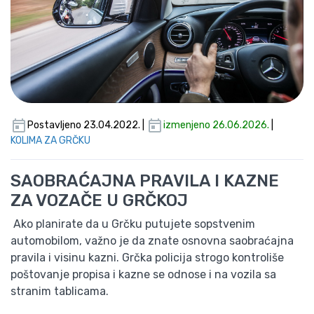
Postavljeno 23.04.2022. |
izmenjeno 26.06.2026.
|
KOLIMA ZA GRČKU
SAOBRAĆAJNA PRAVILA I KAZNE
ZA VOZAČE U GRČKOJ
Ako planirate da u Grčku putujete sopstvenim
automobilom, važno je da znate osnovna saobraćajna
pravila i visinu kazni. Grčka policija strogo kontroliše
poštovanje propisa i kazne se odnose i na vozila sa
stranim tablicama.