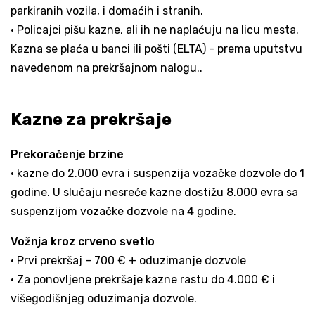
parkiranih vozila, i domaćih i stranih.
• Policajci pišu kazne, ali ih ne naplaćuju na licu mesta.
Kazna se plaća u banci ili pošti (ELTA) - prema uputstvu
navedenom na prekršajnom nalogu..
Kazne za prekršaje
Prekoračenje brzine
• kazne do 2.000 evra i suspenzija vozačke dozvole do 1
godine. U slučaju nesreće kazne dostižu 8.000 evra sa
suspenzijom vozačke dozvole na 4 godine.
Vožnja kroz crveno svetlo
• Prvi prekršaj – 700 € + oduzimanje dozvole
• Za ponovljene prekršaje kazne rastu do 4.000 € i
višegodišnjeg oduzimanja dozvole.