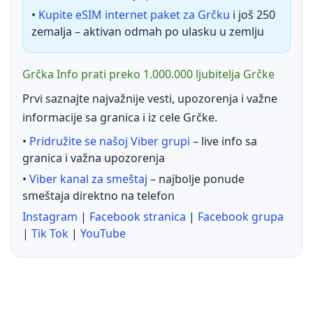
•
Kupite eSIM internet paket za Grčku
i još 250
zemalja – aktivan odmah po ulasku u zemlju
Grčka Info prati preko 1.000.000 ljubitelja Grčke
Prvi saznajte najvažnije vesti, upozorenja i važne
informacije sa granica i iz cele Grčke.
•
Pridružite se našoj Viber grupi
– live info sa
granica i važna upozorenja
•
Viber kanal za smeštaj
– najbolje ponude
smeštaja direktno na telefon
Instagram
|
Facebook stranica
|
Facebook grupa
|
Tik Tok
|
YouTube