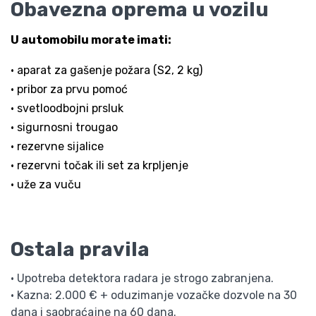
Obavezna oprema u vozilu
U automobilu morate imati:
• aparat za gašenje požara (S2, 2 kg)
• pribor za prvu pomoć
• svetloodbojni prsluk
• sigurnosni trougao
• rezervne sijalice
• rezervni točak ili set za krpljenje
• uže za vuču
Ostala pravila
• Upotreba detektora radara je strogo zabranjena.
• Kazna: 2.000 € + oduzimanje vozačke dozvole na 30
dana i saobraćajne na 60 dana.