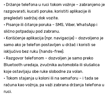
• Držanje telefona u ruci tokom vožnje – zabranjeno je
razgovarati, kucati poruke, koristiti aplikacije ili
pregledati sadržaj dok vozite.
• Pisanje ili čitanje poruka – SMS, Viber, WhatsApp i
slično potpadaju pod zabranu.
• Korišćenje aplikacija (npr. navigacije) – dozvoljeno je
samo ako je telefon postavljen u držač i koristi se
isključivo bez ruku (hands-free).
• Razgovor telefonom – dozvoljen je samo preko
Bluetooth uređaja, zvučnika automobila ili slušalica
koje ostavljaju obe ruke slobodne za volan.
• Tokom stajanja u koloni ili na semaforu – i tada se
računa kao vožnja, pa važi zabrana držanja telefona u
ruci.