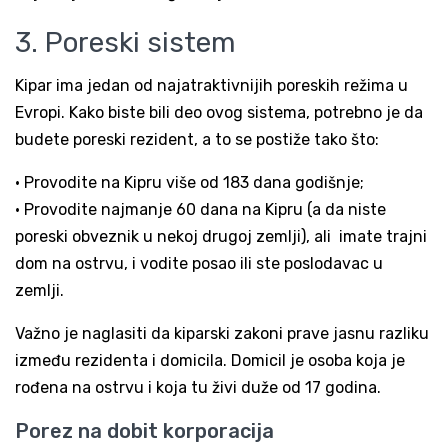
3. Poreski sistem
Kipar ima jedan od najatraktivnijih poreskih režima u
Evropi. Kako biste bili deo ovog sistema, potrebno je da
budete poreski rezident, a to se postiže tako što:
• Provodite na Kipru više od 183 dana godišnje;
• Provodite najmanje 60 dana na Kipru (a da niste
poreski obveznik u nekoj drugoj zemlji), ali imate trajni
dom na ostrvu, i vodite posao ili ste poslodavac u
zemlji.
Važno je naglasiti da kiparski zakoni prave jasnu razliku
između rezidenta i domicila. Domicil je osoba koja je
rođena na ostrvu i koja tu živi duže od 17 godina.
Porez na dobit korporacija