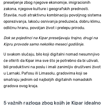
preseljenje zbog njegove ekonomije, imigracionih
zakona, njegove kulture i geografskih prednosti.
Štaviše, nudi atraktivnu kombinaciju povoljnog sistema
oporezivanja, lakoću osnivanja preduzeća, dobru klimu,
odličnu hranu, povoljan život i prelepu prirodu.
Dok se pojedinci na Kipar preseljavaju trajno, drugi na
Kipru provode samo nekoliko meseci godišnje.
U svakom slučaju, bilo koji digitalni nomad nesumnjivo
će otkriti da Kipar ima sve što je potrebno da bi uživali,
bili produktivni na poslu i imali zanimljiv društveni život
u Larnaki, Pafosu ili Limasolu, gradovima koji se
smatraju jednim od najboljih digitalnih nomadskih
gradova ovog kraja.
5 važnih razloga zbog kojih je Kipar idealno