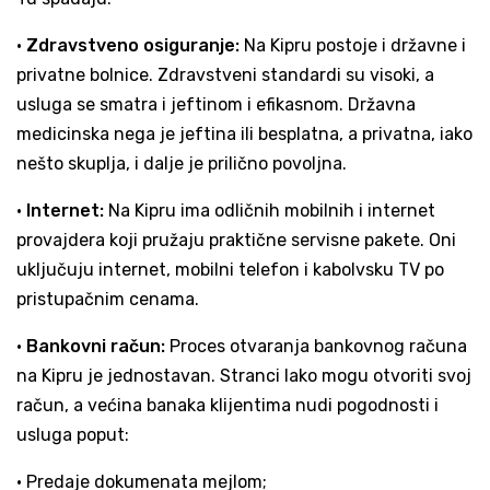
•
Zdravstveno osiguranje:
Na Kipru postoje i državne i
privatne bolnice. Zdravstveni standardi su visoki, a
usluga se smatra i jeftinom i efikasnom. Državna
medicinska nega je jeftina ili besplatna, a privatna, iako
nešto skuplja, i dalje je prilično povoljna.
•
Internet:
Na Kipru ima odličnih mobilnih i internet
provajdera koji pružaju praktične servisne pakete. Oni
uključuju internet, mobilni telefon i kabolvsku TV po
pristupačnim cenama.
•
Bankovni račun:
Proces otvaranja bankovnog računa
na Kipru je jednostavan. Stranci lako mogu otvoriti svoj
račun, a većina banaka klijentima nudi pogodnosti i
usluga poput:
• Predaje dokumenata mejlom;