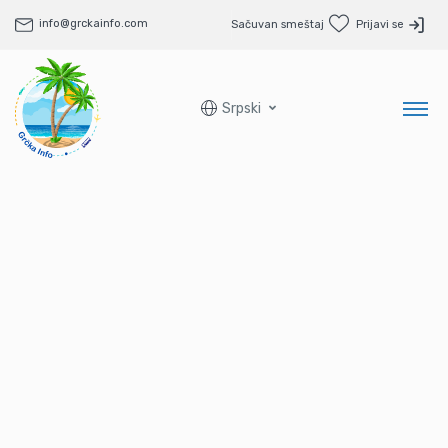
info@grckainfo.com
Sačuvan smeštaj
Prijavi se
Srpski