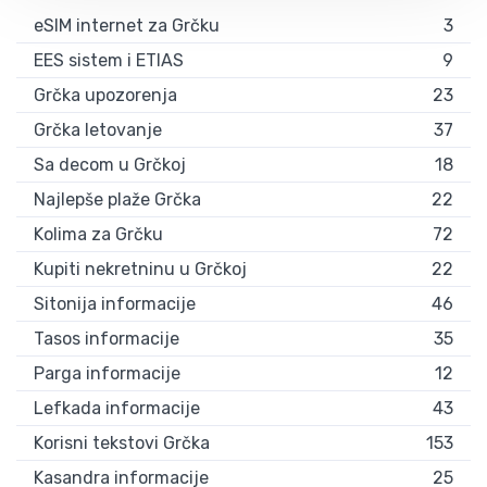
eSIM internet za Grčku
3
EES sistem i ETIAS
9
Grčka upozorenja
23
Grčka letovanje
37
Sa decom u Grčkoj
18
Najlepše plaže Grčka
22
Kolima za Grčku
72
Kupiti nekretninu u Grčkoj
22
Sitonija informacije
46
Tasos informacije
35
Parga informacije
12
Lefkada informacije
43
Korisni tekstovi Grčka
153
Kasandra informacije
25