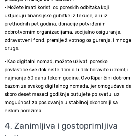
• Možete imati koristi od poreskih odbitaka koji
uključuju finansijske gubitke iz tekuće, ali i iz
prethodnih pet godina, donacije potvrđenim
dobrotvornim organizacijama, socijalno osiguranje,
zdravstveni fond, premije životnog osiguranja, i mnoge
druge.
• Kao digitalni nomad, možete uživati poreske
povlastice sve dok niste domicil i dok boravite u zemlji
najmanje 60 dana tokom godine. Ovo Kipar čini dobrom
bazom za svakog digitalnog nomada, jer omogućava da
skoro deset meseci godišnje putujete po svetu, uz
mogućnost za poslovanje u stabilnoj ekonomiji sa
niskim porezima.
4. Zanimljiva i gostoprimljiva