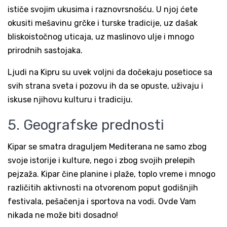
ističe svojim ukusima i raznovrsnošću. U njoj ćete
okusiti mešavinu grčke i turske tradicije, uz dašak
bliskoistočnog uticaja, uz maslinovo ulje i mnogo
prirodnih sastojaka.
Ljudi na Kipru su uvek voljni da dočekaju posetioce sa
svih strana sveta i pozovu ih da se opuste, uživaju i
iskuse njihovu kulturu i tradiciju.
5. Geografske prednosti
Kipar se smatra draguljem Mediterana ne samo zbog
svoje istorije i kulture, nego i zbog svojih prelepih
pejzaža. Kipar čine planine i plaže, toplo vreme i mnogo
različitih aktivnosti na otvorenom poput godišnjih
festivala, pešačenja i sportova na vodi. Ovde Vam
nikada ne može biti dosadno!