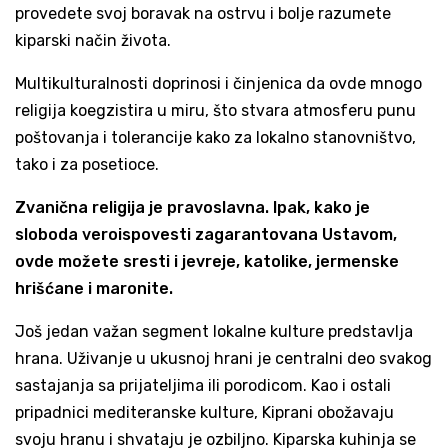
provedete svoj boravak na ostrvu i bolje razumete
kiparski način života.
Multikulturalnosti doprinosi i činjenica da ovde mnogo
religija koegzistira u miru, što stvara atmosferu punu
poštovanja i tolerancije kako za lokalno stanovništvo,
tako i za posetioce.
Zvanična religija je pravoslavna. Ipak, kako je
sloboda veroispovesti zagarantovana Ustavom,
ovde možete sresti i jevreje, katolike, jermenske
hrišćane i maronite.
Još jedan važan segment lokalne kulture predstavlja
hrana. Uživanje u ukusnoj hrani je centralni deo svakog
sastajanja sa prijateljima ili porodicom. Kao i ostali
pripadnici mediteranske kulture, Kiprani obožavaju
svoju hranu i shvataju je ozbiljno. Kiparska kuhinja se