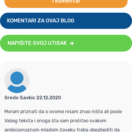
1 Komentar
KOMENTARI ZA OVAJ BLOG
NAPIŠITE SVOJ UTISAK
Sredo Savkic 22.12.2020
Moram priznati da o ovome nisam znao ništa ali posle
Vašeg teksta i onoga šta sam pročitao svakom
ambicionoznom mladom čoveku treba obezbediti da