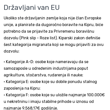
Državljani van EU
Ukoliko ste državljanin zemlje koja nije član Evropske
unije, a planirate da dugoročno boravite na Kipru, biće
potrebno da se prijavite za Privremenu boravišnu
dozvolu (Pink slip - Roze list). Kiparski zakon definiše
šest kategorija migranata koji se mogu prijaviti za ovu
dozvolu:
• Kategorije A-D: osobe koje nameravaju da se
samozaposle u određenim industrijama poput
agrikulture, stočarstva, rudarenja ili nauke;
• Kategorija E: osobe koje su dobile ponudu stalnog
zaposlenja na Kipru;
• Kategorija F: osobe koje su uložile najmanje 100.000€
u nekretninu i imaju stabilne prihode u iznosu od
najmanje 9.568,17€ godišnje.