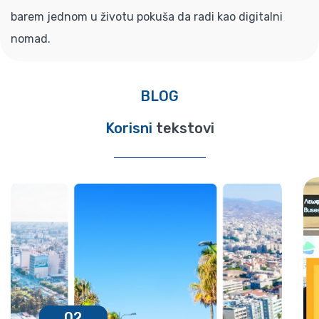
barem jednom u životu pokuša da radi kao digitalni
nomad.
BLOG
Korisni
tekstovi
02