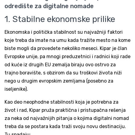
odredište za digitalne nomade
1. Stabilne ekonomske prilike
Ekonomska i politička stabilnost su najvažniji faktori
koje treba da imate na umu kada tražite mesto na kome
biste mogli da provedete nekoliko meseci. Kipar je član
Evropske unije, pa mnogi preduzetnici i radnici koji rade
od kuće iz drugih EU zemalja biraju ovo ostrvo za
trajno boravište, s obzirom da su troškovi života niži
nego u drugim evropskim zemljama (posebno za
iseljenike).
Kao deo neophodne stabilnosti koja je potrebna za
život i rad, Kipar pruža praktična i pristupačna rešenja
za neka od najvažnijih pitanja o kojima digitalni nomad
treba da se postara kada traži svoju novu destinaciju.
Tu spadaju: