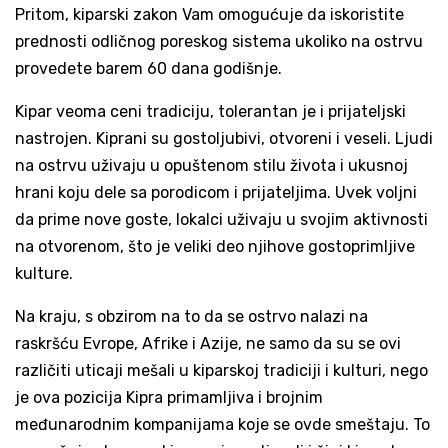
Pritom, kiparski zakon Vam omogućuje da iskoristite
prednosti odličnog poreskog sistema ukoliko na ostrvu
provedete barem 60 dana godišnje.
Kipar veoma ceni tradiciju, tolerantan je i prijateljski
nastrojen. Kiprani su gostoljubivi, otvoreni i veseli. Ljudi
na ostrvu uživaju u opuštenom stilu života i ukusnoj
hrani koju dele sa porodicom i prijateljima. Uvek voljni
da prime nove goste, lokalci uživaju u svojim aktivnosti
na otvorenom, što je veliki deo njihove gostoprimljive
kulture.
Na kraju, s obzirom na to da se ostrvo nalazi na
raskršću Evrope, Afrike i Azije, ne samo da su se ovi
različiti uticaji mešali u kiparskoj tradiciji i kulturi, nego
je ova pozicija Kipra primamljiva i brojnim
međunarodnim kompanijama koje se ovde smeštaju. To