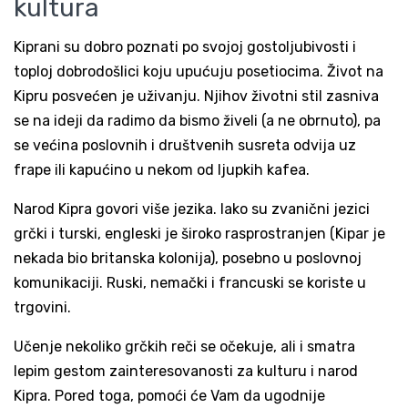
kultura
Kiprani su dobro poznati po svojoj gostoljubivosti i
toploj dobrodošlici koju upućuju posetiocima. Život na
Kipru posvećen je uživanju. Njihov životni stil zasniva
se na ideji da radimo da bismo živeli (a ne obrnuto), pa
se većina poslovnih i društvenih susreta odvija uz
frape ili kapućino u nekom od ljupkih kafea.
Narod Kipra govori više jezika. Iako su zvanični jezici
grčki i turski, engleski je široko rasprostranjen (Kipar je
nekada bio britanska kolonija), posebno u poslovnoj
komunikaciji. Ruski, nemački i francuski se koriste u
trgovini.
Učenje nekoliko grčkih reči se očekuje, ali i smatra
lepim gestom zainteresovanosti za kulturu i narod
Kipra. Pored toga, pomoći će Vam da ugodnije