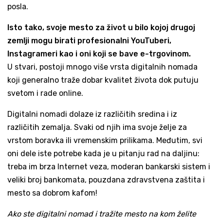
posla.
Isto tako, svoje mesto za život u bilo kojoj drugoj
zemlji mogu birati profesionalni YouTuberi,
Instagrameri kao i oni koji se bave e-trgovinom.
U stvari, postoji mnogo više vrsta digitalnih nomada
koji generalno traže dobar kvalitet života dok putuju
svetom i rade online.
Digitalni nomadi dolaze iz različitih sredina i iz
različitih zemalja. Svaki od njih ima svoje želje za
vrstom boravka ili vremenskim prilikama. Međutim, svi
oni dele iste potrebe kada je u pitanju rad na daljinu:
treba im brza Internet veza, moderan bankarski sistem i
veliki broj bankomata, pouzdana zdravstvena zaštita i
mesto sa dobrom kafom!
Ako ste digitalni nomad i tražite mesto na kom želite