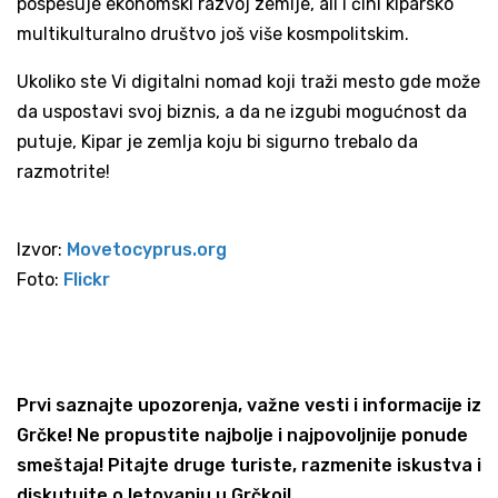
pospešuje ekonomski razvoj zemlje, ali i čini kiparsko
multikulturalno društvo još više kosmpolitskim.
Ukoliko ste Vi digitalni nomad koji traži mesto gde može
da uspostavi svoj biznis, a da ne izgubi mogućnost da
putuje, Kipar je zemlja koju bi sigurno trebalo da
razmotrite!
Izvor:
Movetocyprus.org
Foto:
Flickr
Prvi saznajte upozorenja, važne vesti i informacije iz
Grčke! Ne propustite najbolje i najpovoljnije ponude
smeštaja! Pitajte druge turiste, razmenite iskustva i
diskutujte o letovanju u Grčkoj!