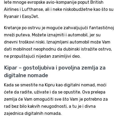
lete mnoge evropske avio-kompanije poput British
Airlines i Lufthanse, ali i neke niskobudžetne kao što su
Ryanair i EasyJet.
Kretanje po ostrvu je moguće zahvaljujuči fantastičnoj
mreži puteva. Možete iznajmiti i automobil, jer su
dnevni troškovi niski. Iznajmljeni automobil može Vam
dati mobilnost neophodnu da dubinski istražite ostrvo,
ne propuštajući nijedan zanimljivi deo.
Kipar – gostoljubiva i povoljna zemlja za
digitalne nomade
Kada se smestite na Kipru kao digitalni nomad, moći
ćete da radite, uživate i da se opustite. Ova prelepa
zemlja će Vam omogućiti sve što Vam je potrebno za
rad bez bilo kakvih neugodnosti, a tu je i divna
zajednica digitalnih nomada.