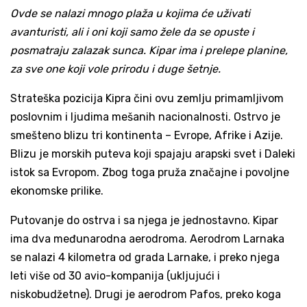
Ovde se nalazi mnogo plaža u kojima će uživati
avanturisti, ali i oni koji samo žele da se opuste i
posmatraju zalazak sunca. Kipar ima i prelepe planine,
za sve one koji vole prirodu i duge šetnje.
Strateška pozicija Kipra čini ovu zemlju primamljivom
poslovnim i ljudima mešanih nacionalnosti. Ostrvo je
smešteno blizu tri kontinenta – Evrope, Afrike i Azije.
Blizu je morskih puteva koji spajaju arapski svet i Daleki
istok sa Evropom. Zbog toga pruža značajne i povoljne
ekonomske prilike.
Putovanje do ostrva i sa njega je jednostavno. Kipar
ima dva međunarodna aerodroma. Aerodrom Larnaka
se nalazi 4 kilometra od grada Larnake, i preko njega
leti više od 30 avio-kompanija (ukljujući i
niskobudžetne). Drugi je aerodrom Pafos, preko koga