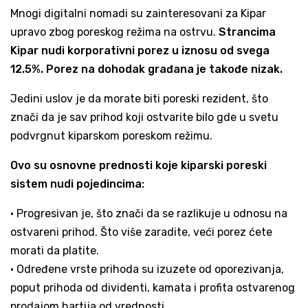
Mnogi digitalni nomadi su zainteresovani za Kipar
upravo zbog poreskog režima na ostrvu.
Strancima
Kipar nudi korporativni porez u iznosu od svega
12.5%. Porez na dohodak građana je takođe nizak.
Jedini uslov je da morate biti poreski rezident, što
znači da je sav prihod koji ostvarite bilo gde u svetu
podvrgnut kiparskom poreskom režimu.
Ovo su osnovne prednosti koje kiparski poreski
sistem nudi pojedincima:
• Progresivan je, što znači da se razlikuje u odnosu na
ostvareni prihod. Što više zaradite, veći porez ćete
morati da platite.
• Određene vrste prihoda su izuzete od oporezivanja,
poput prihoda od dividenti, kamata i profita ostvarenog
prodajom hartija od vrednosti.