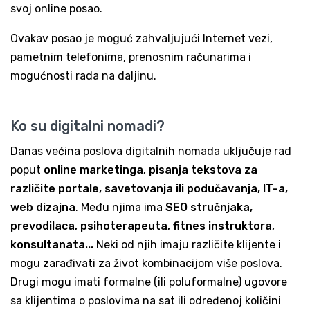
svoj online posao.
Ovakav posao je moguć zahvaljujući Internet vezi,
pametnim telefonima, prenosnim računarima i
mogućnosti rada na daljinu.
Ko su digitalni nomadi?
Danas većina poslova digitalnih nomada uključuje rad
poput
online marketinga, pisanja tekstova za
različite portale, savetovanja ili podučavanja, IT-a,
web dizajna
. Među njima ima
SEO stručnjaka,
prevodilaca, psihoterapeuta, fitnes instruktora,
konsultanata...
Neki od njih imaju različite klijente i
mogu zarađivati za život kombinacijom više poslova.
Drugi mogu imati formalne (ili poluformalne) ugovore
sa klijentima o poslovima na sat ili određenoj količini