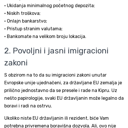
• Ukidanja minimalnog početnog depozita;
• Niskih troškova;
• Onlajn bankarstvo;
• Pristup stranim valutama;
• Bankomate na velikom broju lokacija.
2. Povoljni i jasni imigracioni
zakoni
S obzirom na to da su imigracioni zakoni unutar
Evropske unije ujednačeni, za državljane EU zemalja je
prilično jednostavno da se presele i rade na Kipru. Uz
nešto papirologije, svaki EU državljanin može legalno da
boravi i radi na ostrvu.
Ukoliko niste EU državljanin ili rezident, biće Vam
potrebna privremena boravišna dozvola. Ali, ovo nije