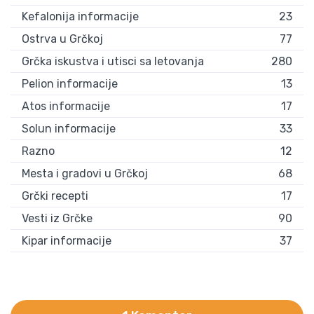
Kefalonija informacije
23
Ostrva u Grčkoj
77
Grčka iskustva i utisci sa letovanja
280
Pelion informacije
13
Atos informacije
17
Solun informacije
33
Razno
12
Mesta i gradovi u Grčkoj
68
Grčki recepti
17
Vesti iz Grčke
90
Kipar informacije
37