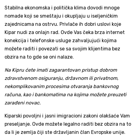
Stabilna ekonomska i politička klima dovodi mnoge
nomade koji se smeštaju i okupljaju u iseljeničkim
zajednicama na ostrvu. Privlače ih dobri uslovi koje
Kipar nudi za onlajn rad. Ovde Vas čeka brza internet
konekcija i telefonske usluge zahvaljujući kojima
možete raditi i povezati se sa svojim klijentima bez
obzira na to gde se oni nalaze.
Na Kipru ćete imati zagarantovan pristup dobrom
zdravstvenom osiguranju, državnom ili privatnom,
nekomplikovanim procesima otvaranja bankovnog
računa, kao i bankomatima na kojima možete preuzeti
zarađeni novac.
Kiparski povoljni i jasni imigracioni zakoni olakšaće Vam
preseljanje. Ovde možete legalno raditi bez obzira na to
da li je zemlja čiji ste državljanin član Evropske unije.