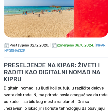
Postavljeno 02.12.2020. |
izmenjeno 08.10.2024.
|
KIPAR
INFORMACIJE
PRESELJENJE NA KIPAR: ŽIVETI I
RADITI KAO DIGITALNI NOMAD NA
KIPRU
Digitalni nomadi su ljudi koji putuju u različite delove
sveta dok rade. Njima priroda posla omogućava da rade
od kuće ili sa bilo kog mesta na planeti. Oni su
„nezavisni o lokaciji“ i koriste tehnologiju da obavljaju